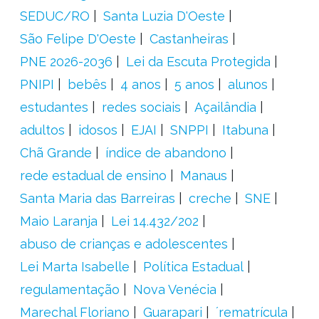
SEDUC/RO
Santa Luzia D'Oeste
São Felipe D'Oeste
Castanheiras
PNE 2026-2036
Lei da Escuta Protegida
PNIPI
bebês
4 anos
5 anos
alunos
estudantes
redes sociais
Açailândia
adultos
idosos
EJAI
SNPPI
Itabuna
Chã Grande
índice de abandono
rede estadual de ensino
Manaus
Santa Maria das Barreiras
creche
SNE
Maio Laranja
Lei 14.432/202
abuso de crianças e adolescentes
Lei Marta Isabelle
Política Estadual
regulamentação
Nova Venécia
Marechal Floriano
Guarapari
´rematrícula