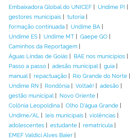
Embaixadora Global do UNICEF
Undime PI
gestores municipais
tutoria
formação continuada
Undime BA
Undime ES
Undime MT
Gaepe GO
Caminhos da Reportagem
Águas Lindas de Goiás
BAE nos municípios
Passo a passo
adesão municipal
guia
manual
repactuação
Rio Grande do Norte
Undime RN
Rondônia
Voltaê!
adesão
gestão municipal
Novo Oriente
Colônia Leopoldina
Olho D'água Grande
Undime/AL
leis municipais
violências
adolescentes
estudante
rematrícula
EMEF Valdici Alves Baier