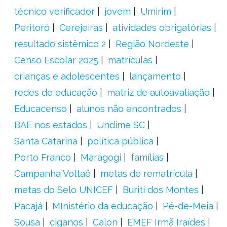
técnico verificador
jovem
Umirim
Peritoró
Cerejeiras
atividades obrigatórias
resultado sistêmico 2
Região Nordeste
Censo Escolar 2025
matrículas
crianças e adolescentes
lançamento
redes de educação
matriz de autoavaliação
Educacenso
alunos não encontrados
BAE nos estados
Undime SC
Santa Catarina
política pública
Porto Franco
Maragogi
famílias
Campanha Voltaê
metas de rematrícula
metas do Selo UNICEF
Buriti dos Montes
Pacajá
MInistério da educação
Pé-de-Meia
Sousa
ciganos
Calon
EMEF Irmã Iraídes