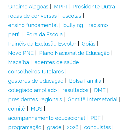
Undime Alagoas
MPPI
Presidente Dutra
rodas de conversas
escolas
ensino fundamental
bullying
racismo
perfil
Fora da Escola
Painéis da Exclusão Escolar
Goiás
Novo PNE
Plano Nacional de Educação
Macaíba
agentes de saúde
conselheiros tutelares
gestores de educação
Bolsa Família
colegiado ampliado
resultados
DME
presidentes regionais
Gomitê Intersetorial
comitê
MDS
acompanhamento educacional
PBF
programação
grade
2026
conquistas