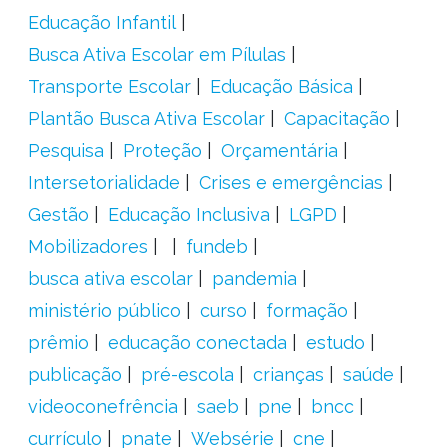
Educação Infantil
Busca Ativa Escolar em Pílulas
Transporte Escolar
Educação Básica
Plantão Busca Ativa Escolar
Capacitação
Pesquisa
Proteção
Orçamentária
Intersetorialidade
Crises e emergências
Gestão
Educação Inclusiva
LGPD
Mobilizadores
fundeb
busca ativa escolar
pandemia
ministério público
curso
formação
prêmio
educação conectada
estudo
publicação
pré-escola
crianças
saúde
videoconefrência
saeb
pne
bncc
currículo
pnate
Websérie
cne