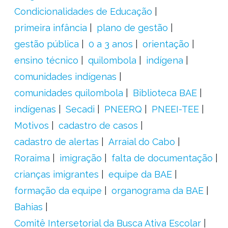
Condicionalidades de Educação
primeira infância
plano de gestão
gestão pública
0 a 3 anos
orientação
ensino técnico
quilombola
indígena
comunidades indígenas
comunidades quilombola
Biblioteca BAE
indígenas
Secadi
PNEERQ
PNEEI-TEE
Motivos
cadastro de casos
cadastro de alertas
Arraial do Cabo
Roraima
imigração
falta de documentação
crianças imigrantes
equipe da BAE
formação da equipe
organograma da BAE
Bahias
Comitê Intersetorial da Busca Ativa Escolar