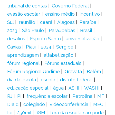
tribunal de contas
Governo Federal
evasão escolar
ensino médio
incentivo
Sul
reunião
ceará
Alagoas
Paraíba
2023
São Paulo
Paraupebas
Brasil
desafios
Espírito Santo
universalização
Caxias
Piauí
2024
Sergipe
aprendizagem
alfabetização
fórum regional
Fóruns estaduais
Fórum Regional Undime
Gravatá
Belém
dia da escola
escola
distrito federal
educação especial
água
ASHI
WASHI
RJ
PI
frequência escolar
Petrolina
MT
DIa d
colegiado
videoconferência
MEC
lei
250mil
18M
fora da escola não pode