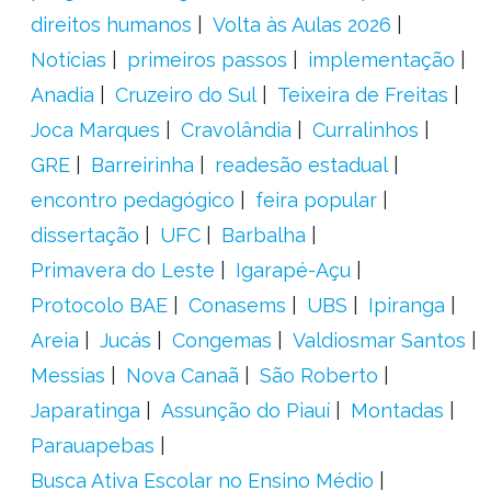
direitos humanos
Volta às Aulas 2026
Notícias
primeiros passos
implementação
Anadia
Cruzeiro do Sul
Teixeira de Freitas
Joca Marques
Cravolândia
Curralinhos
GRE
Barreirinha
readesão estadual
encontro pedagógico
feira popular
dissertação
UFC
Barbalha
Primavera do Leste
Igarapé-Açu
Protocolo BAE
Conasems
UBS
Ipiranga
Areia
Jucás
Congemas
Valdiosmar Santos
Messias
Nova Canaã
São Roberto
Japaratinga
Assunção do Piauí
Montadas
Parauapebas
Busca Ativa Escolar no Ensino Médio