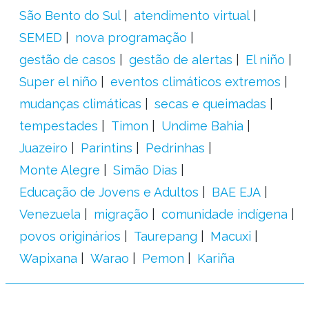
São Bento do Sul
atendimento virtual
SEMED
nova programação
gestão de casos
gestão de alertas
El niño
Super el niño
eventos climáticos extremos
mudanças climáticas
secas e queimadas
tempestades
Timon
Undime Bahia
Juazeiro
Parintins
Pedrinhas
Monte Alegre
Simão Dias
Educação de Jovens e Adultos
BAE EJA
Venezuela
migração
comunidade indígena
povos originários
Taurepang
Macuxi
Wapixana
Warao
Pemon
Kariña