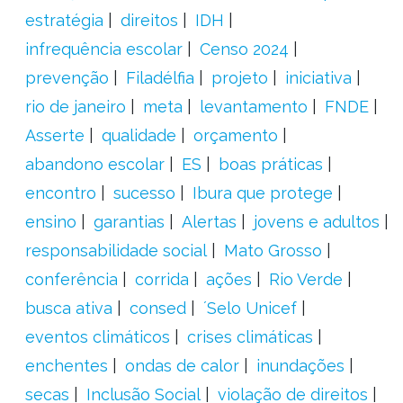
estratégia
direitos
IDH
infrequência escolar
Censo 2024
prevenção
Filadélfia
projeto
iniciativa
rio de janeiro
meta
levantamento
FNDE
Asserte
qualidade
orçamento
abandono escolar
ES
boas práticas
encontro
sucesso
Ibura que protege
ensino
garantias
Alertas
jovens e adultos
responsabilidade social
Mato Grosso
conferência
corrida
ações
Rio Verde
busca ativa
consed
´Selo Unicef
eventos climáticos
crises climáticas
enchentes
ondas de calor
inundações
secas
Inclusão Social
violação de direitos