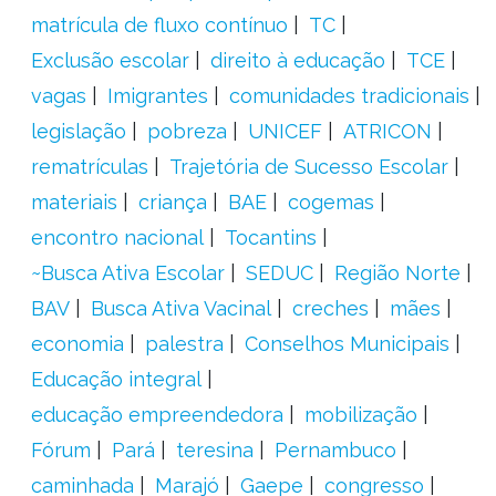
matrícula de fluxo contínuo
TC
Exclusão escolar
direito à educação
TCE
vagas
Imigrantes
comunidades tradicionais
legislação
pobreza
UNICEF
ATRICON
rematrículas
Trajetória de Sucesso Escolar
materiais
criança
BAE
cogemas
encontro nacional
Tocantins
~Busca Ativa Escolar
SEDUC
Região Norte
BAV
Busca Ativa Vacinal
creches
mães
economia
palestra
Conselhos Municipais
Educação integral
educação empreendedora
mobilização
Fórum
Pará
teresina
Pernambuco
caminhada
Marajó
Gaepe
congresso