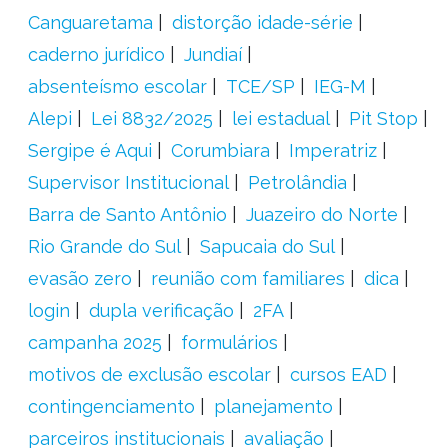
Canguaretama
distorção idade-série
caderno jurídico
Jundiaí
absenteísmo escolar
TCE/SP
IEG-M
Alepi
Lei 8832/2025
lei estadual
Pit Stop
Sergipe é Aqui
Corumbiara
Imperatriz
Supervisor Institucional
Petrolândia
Barra de Santo Antônio
Juazeiro do Norte
Rio Grande do Sul
Sapucaia do Sul
evasão zero
reunião com familiares
dica
login
dupla verificação
2FA
campanha 2025
formulários
motivos de exclusão escolar
cursos EAD
contingenciamento
planejamento
parceiros institucionais
avaliação