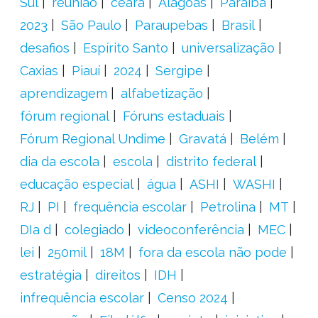
Sul
reunião
ceará
Alagoas
Paraíba
2023
São Paulo
Paraupebas
Brasil
desafios
Espírito Santo
universalização
Caxias
Piauí
2024
Sergipe
aprendizagem
alfabetização
fórum regional
Fóruns estaduais
Fórum Regional Undime
Gravatá
Belém
dia da escola
escola
distrito federal
educação especial
água
ASHI
WASHI
RJ
PI
frequência escolar
Petrolina
MT
DIa d
colegiado
videoconferência
MEC
lei
250mil
18M
fora da escola não pode
estratégia
direitos
IDH
infrequência escolar
Censo 2024