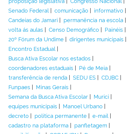
proposição legislativa
Congresso Nacional
Senado Federal
comunicação
informativo
Candeias do Jamari
permanência na escola
volta ás aulas
Censo Demográfico
Painéis
20º Fórum da Undime
dirigentes municipais
Encontro Estadual
Busca Ativa Escolar nos estados
coordenadores estaduais
Pé de Meia
transferência de renda
SEDU ES
CDJBC
Funpaes
Minas Gerais
Semana da Busca Ativa Escolar
Murici
equipes municipais
Manoel Urbano
decreto
política permanente
e-mail
cadastro na plataforma
panfletagem