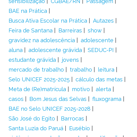
sensibilização
CGBAE/RN
Passagem
BAE na Prática
Busca Ativa Escolar na Prática
Autazes
Feira de Santana
Barreiras
show
gravidez na adolescência
adolescente
aluna
adolescente grávida
SEDUC-PI
estudante grávida
jovens
mercado de trabalho
trabalho
leitura
Selo UNICEF 2025-2025
cálculo das metas
Meta de (Re)matrícula
motivo
alerta
casos
Bom Jesus das Selvas
fluxograma
BAE no Selo UNICEF 2025-2028
São José do Egito
Barrocas
Santa Luzia do Paruá
Eusébio