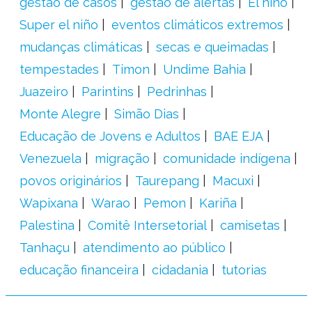
gestão de casos
gestão de alertas
El niño
Super el niño
eventos climáticos extremos
mudanças climáticas
secas e queimadas
tempestades
Timon
Undime Bahia
Juazeiro
Parintins
Pedrinhas
Monte Alegre
Simão Dias
Educação de Jovens e Adultos
BAE EJA
Venezuela
migração
comunidade indígena
povos originários
Taurepang
Macuxi
Wapixana
Warao
Pemon
Kariña
Palestina
Comitê Intersetorial
camisetas
Tanhaçu
atendimento ao público
educação financeira
cidadania
tutorias