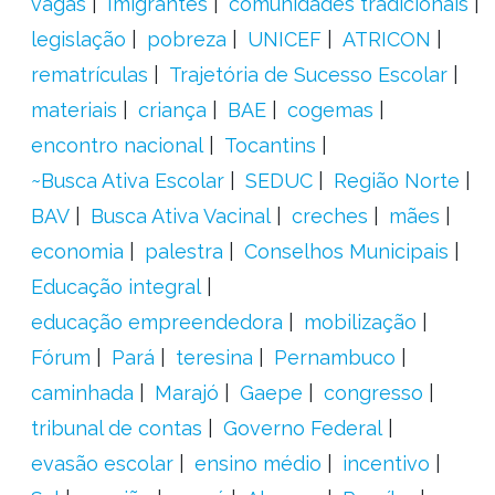
vagas
Imigrantes
comunidades tradicionais
legislação
pobreza
UNICEF
ATRICON
rematrículas
Trajetória de Sucesso Escolar
materiais
criança
BAE
cogemas
encontro nacional
Tocantins
~Busca Ativa Escolar
SEDUC
Região Norte
BAV
Busca Ativa Vacinal
creches
mães
economia
palestra
Conselhos Municipais
Educação integral
educação empreendedora
mobilização
Fórum
Pará
teresina
Pernambuco
caminhada
Marajó
Gaepe
congresso
tribunal de contas
Governo Federal
evasão escolar
ensino médio
incentivo