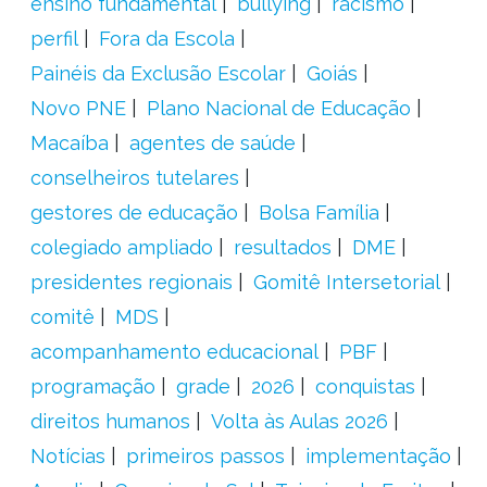
ensino fundamental
bullying
racismo
perfil
Fora da Escola
Painéis da Exclusão Escolar
Goiás
Novo PNE
Plano Nacional de Educação
Macaíba
agentes de saúde
conselheiros tutelares
gestores de educação
Bolsa Família
colegiado ampliado
resultados
DME
presidentes regionais
Gomitê Intersetorial
comitê
MDS
acompanhamento educacional
PBF
programação
grade
2026
conquistas
direitos humanos
Volta às Aulas 2026
Notícias
primeiros passos
implementação