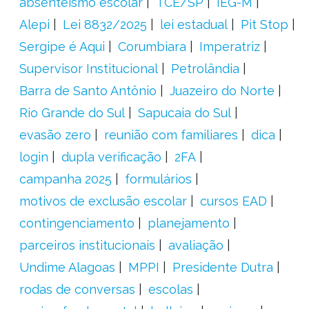
absenteísmo escolar
TCE/SP
IEG-M
Alepi
Lei 8832/2025
lei estadual
Pit Stop
Sergipe é Aqui
Corumbiara
Imperatriz
Supervisor Institucional
Petrolândia
Barra de Santo Antônio
Juazeiro do Norte
Rio Grande do Sul
Sapucaia do Sul
evasão zero
reunião com familiares
dica
login
dupla verificação
2FA
campanha 2025
formulários
motivos de exclusão escolar
cursos EAD
contingenciamento
planejamento
parceiros institucionais
avaliação
Undime Alagoas
MPPI
Presidente Dutra
rodas de conversas
escolas