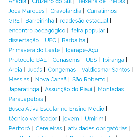
Anadia
Cruzeiro do Sul
Teixeira de Freitas
Joca Marques
Cravolândia
Curralinhos
GRE
Barreirinha
readesão estadual
encontro pedagógico
feira popular
dissertação
UFC
Barbalha
Primavera do Leste
Igarapé-Açu
Protocolo BAE
Conasems
UBS
Ipiranga
Areia
Jucás
Congemas
Valdiosmar Santos
Messias
Nova Canaã
São Roberto
Japaratinga
Assunção do Piauí
Montadas
Parauapebas
Busca Ativa Escolar no Ensino Médio
técnico verificador
jovem
Umirim
Peritoró
Cerejeiras
atividades obrigatórias