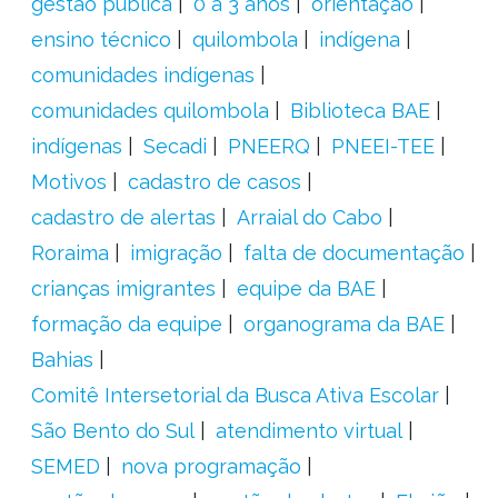
gestão pública
0 a 3 anos
orientação
ensino técnico
quilombola
indígena
comunidades indígenas
comunidades quilombola
Biblioteca BAE
indígenas
Secadi
PNEERQ
PNEEI-TEE
Motivos
cadastro de casos
cadastro de alertas
Arraial do Cabo
Roraima
imigração
falta de documentação
crianças imigrantes
equipe da BAE
formação da equipe
organograma da BAE
Bahias
Comitê Intersetorial da Busca Ativa Escolar
São Bento do Sul
atendimento virtual
SEMED
nova programação