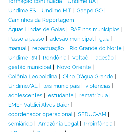
formação continuada
Undime BA
Undime ES
Undime MT
Gaepe GO
Caminhos da Reportagem
Águas Lindas de Goiás
BAE nos municípios
Passo a passo
adesão municipal
guia
manual
repactuação
Rio Grande do Norte
Undime RN
Rondônia
Voltaê!
adesão
gestão municipal
Novo Oriente
Colônia Leopoldina
Olho D'água Grande
Undime/AL
leis municipais
violências
adolescentes
estudante
rematrícula
EMEF Valdici Alves Baier
coordenador operacional
SEDUC-AM
semiárido
Amazônia Legal
Proinfância