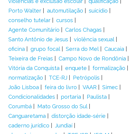
violências e exclusão escolar
qualificação
Porto Walter
automutilação
suicídio
conselho tutelar
cursos
Agente Comunitário
Carlos Chagas
Santo Antônio de Jesus
violência sexual
oficina
grupo focal
Serra do Mel
Caucaia
Teixeira de Freias
Campo Novo de Rondônia
Vitória da Conquista
enquete
formalização
normatização
TCE-RJ
Petrópolis
João Lisboa
feira do livro
VAAR
Simec
Condicionalidades
portaria
Paulista
Corumbá
Mato Grosso do Sul
Canguaretama
distorção idade-série
caderno jurídico
Jundiaí