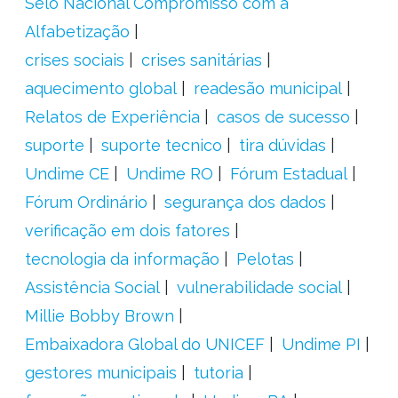
Selo Nacional Compromisso com a
Alfabetização
crises sociais
crises sanitárias
aquecimento global
readesão municipal
Relatos de Experiência
casos de sucesso
suporte
suporte tecnico
tira dúvidas
Undime CE
Undime RO
Fórum Estadual
Fórum Ordinário
segurança dos dados
verificação em dois fatores
tecnologia da informação
Pelotas
Assistência Social
vulnerabilidade social
Millie Bobby Brown
Embaixadora Global do UNICEF
Undime PI
gestores municipais
tutoria