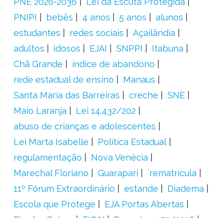
PNE 2026-2036
Lei da Escuta Protegida
PNIPI
bebês
4 anos
5 anos
alunos
estudantes
redes sociais
Açailândia
adultos
idosos
EJAI
SNPPI
Itabuna
Chã Grande
índice de abandono
rede estadual de ensino
Manaus
Santa Maria das Barreiras
creche
SNE
Maio Laranja
Lei 14.432/202
abuso de crianças e adolescentes
Lei Marta Isabelle
Política Estadual
regulamentação
Nova Venécia
Marechal Floriano
Guarapari
´rematrícula
11º Fórum Extraordinário
estande
Diadema
Escola que Protege
EJA Portas Abertas