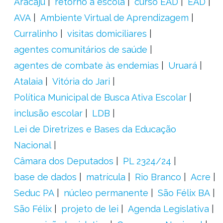
Aracaju
retorno à escola
curso EAD
EAD
AVA
Ambiente Virtual de Aprendizagem
Curralinho
visitas domiciliares
agentes comunitários de saúde
agentes de combate às endemias
Uruará
Atalaia
Vitória do Jari
Política Municipal de Busca Ativa Escolar
inclusão escolar
LDB
Lei de Diretrizes e Bases da Educação
Nacional
Câmara dos Deputados
PL 2324/24
base de dados
matrícula
Rio Branco
Acre
Seduc PA
núcleo permanente
São Félix BA
São Félix
projeto de lei
Agenda Legislativa