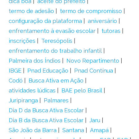
dica boa
aceite do prefeito
termo de adesão
termo de compromisso
configuração da plataforma
aniversário
enfrentamento à evasão escolar
tutoras
inscrições
Teresópolis
enfrentamento do trabalho infantil
Palmeira dos Índios
Novo Repartimento
IBGE
Pnad Educação
Pnad Contínua
Codó
Busca Ativa em Ação
atividades lúdicas
BAE pelo Brasil
Juripiranga
Palmares
Dia D da Busca Ativa Escolar
Dia B da Busca Ativa Escolar
Jaru
São João da Barra
Santana
Amapá