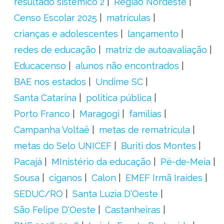
resultado sistêmico 2
Região Nordeste
Censo Escolar 2025
matrículas
crianças e adolescentes
lançamento
redes de educação
matriz de autoavaliação
Educacenso
alunos não encontrados
BAE nos estados
Undime SC
Santa Catarina
política pública
Porto Franco
Maragogi
famílias
Campanha Voltaê
metas de rematrícula
metas do Selo UNICEF
Buriti dos Montes
Pacajá
MInistério da educação
Pé-de-Meia
Sousa
ciganos
Calon
EMEF Irmã Iraídes
SEDUC/RO
Santa Luzia D'Oeste
São Felipe D'Oeste
Castanheiras