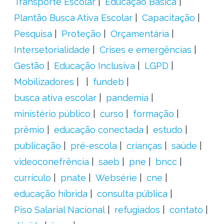
Transporte Escolar
Educação Básica
Plantão Busca Ativa Escolar
Capacitação
Pesquisa
Proteção
Orçamentária
Intersetorialidade
Crises e emergências
Gestão
Educação Inclusiva
LGPD
Mobilizadores
fundeb
busca ativa escolar
pandemia
ministério público
curso
formação
prêmio
educação conectada
estudo
publicação
pré-escola
crianças
saúde
videoconefrência
saeb
pne
bncc
currículo
pnate
Websérie
cne
educação híbrida
consulta pública
Piso Salarial Nacional
refugiados
contato