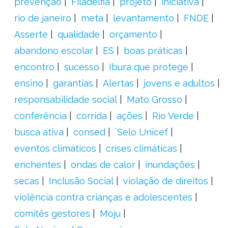
prevenção
Filadélfia
projeto
iniciativa
rio de janeiro
meta
levantamento
FNDE
Asserte
qualidade
orçamento
abandono escolar
ES
boas práticas
encontro
sucesso
Ibura que protege
ensino
garantias
Alertas
jovens e adultos
responsabilidade social
Mato Grosso
conferência
corrida
ações
Rio Verde
busca ativa
consed
´Selo Unicef
eventos climáticos
crises climáticas
enchentes
ondas de calor
inundações
secas
Inclusão Social
violação de direitos
violência contra crianças e adolescentes
comitês gestores
Moju