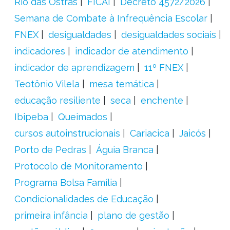
Rio das Ostras
FICAI
Decreto 4572/2026
Semana de Combate à Infrequência Escolar
FNEX
desigualdades
desigualdades sociais
indicadores
indicador de atendimento
indicador de aprendizagem
11º FNEX
Teotônio Vilela
mesa temática
educação resiliente
seca
enchente
Ibipeba
Queimados
cursos autoinstrucionais
Cariacica
Jaicós
Porto de Pedras
Águia Branca
Protocolo de Monitoramento
Programa Bolsa Família
Condicionalidades de Educação
primeira infância
plano de gestão