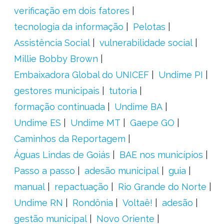
verificação em dois fatores
tecnologia da informação
Pelotas
Assistência Social
vulnerabilidade social
Millie Bobby Brown
Embaixadora Global do UNICEF
Undime PI
gestores municipais
tutoria
formação continuada
Undime BA
Undime ES
Undime MT
Gaepe GO
Caminhos da Reportagem
Águas Lindas de Goiás
BAE nos municípios
Passo a passo
adesão municipal
guia
manual
repactuação
Rio Grande do Norte
Undime RN
Rondônia
Voltaê!
adesão
gestão municipal
Novo Oriente