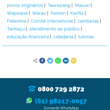
povos originários
Taurepang
Macuxi
Wapixana
Warao
Pemon
Kariña
Palestina
Comitê Intersetorial
camisetas
Tanhaçu
atendimento ao público
educação financeira
cidadania
tutorias
0800 729 2872
(61) 98217-0057
Somente WhatsApp