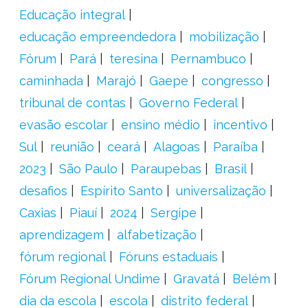
Educação integral
educação empreendedora
mobilização
Fórum
Pará
teresina
Pernambuco
caminhada
Marajó
Gaepe
congresso
tribunal de contas
Governo Federal
evasão escolar
ensino médio
incentivo
Sul
reunião
ceará
Alagoas
Paraíba
2023
São Paulo
Paraupebas
Brasil
desafios
Espírito Santo
universalização
Caxias
Piauí
2024
Sergipe
aprendizagem
alfabetização
fórum regional
Fóruns estaduais
Fórum Regional Undime
Gravatá
Belém
dia da escola
escola
distrito federal