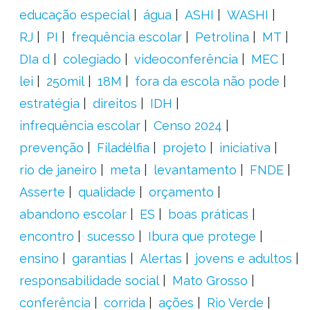
educação especial
água
ASHI
WASHI
RJ
PI
frequência escolar
Petrolina
MT
DIa d
colegiado
videoconferência
MEC
lei
250mil
18M
fora da escola não pode
estratégia
direitos
IDH
infrequência escolar
Censo 2024
prevenção
Filadélfia
projeto
iniciativa
rio de janeiro
meta
levantamento
FNDE
Asserte
qualidade
orçamento
abandono escolar
ES
boas práticas
encontro
sucesso
Ibura que protege
ensino
garantias
Alertas
jovens e adultos
responsabilidade social
Mato Grosso
conferência
corrida
ações
Rio Verde