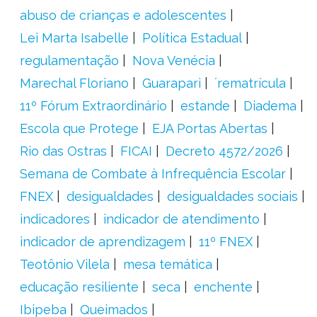
abuso de crianças e adolescentes
Lei Marta Isabelle
Política Estadual
regulamentação
Nova Venécia
Marechal Floriano
Guarapari
´rematrícula
11º Fórum Extraordinário
estande
Diadema
Escola que Protege
EJA Portas Abertas
Rio das Ostras
FICAI
Decreto 4572/2026
Semana de Combate à Infrequência Escolar
FNEX
desigualdades
desigualdades sociais
indicadores
indicador de atendimento
indicador de aprendizagem
11º FNEX
Teotônio Vilela
mesa temática
educação resiliente
seca
enchente
Ibipeba
Queimados