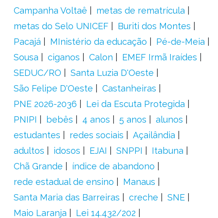
Campanha Voltaê
metas de rematrícula
metas do Selo UNICEF
Buriti dos Montes
Pacajá
MInistério da educação
Pé-de-Meia
Sousa
ciganos
Calon
EMEF Irmã Iraídes
SEDUC/RO
Santa Luzia D'Oeste
São Felipe D'Oeste
Castanheiras
PNE 2026-2036
Lei da Escuta Protegida
PNIPI
bebês
4 anos
5 anos
alunos
estudantes
redes sociais
Açailândia
adultos
idosos
EJAI
SNPPI
Itabuna
Chã Grande
índice de abandono
rede estadual de ensino
Manaus
Santa Maria das Barreiras
creche
SNE
Maio Laranja
Lei 14.432/202