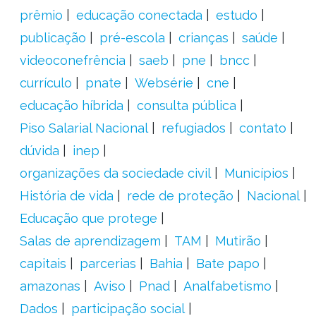
prêmio
educação conectada
estudo
publicação
pré-escola
crianças
saúde
videoconefrência
saeb
pne
bncc
currículo
pnate
Websérie
cne
educação híbrida
consulta pública
Piso Salarial Nacional
refugiados
contato
dúvida
inep
organizações da sociedade civil
Municípios
História de vida
rede de proteção
Nacional
Educação que protege
Salas de aprendizagem
TAM
Mutirão
capitais
parcerias
Bahia
Bate papo
amazonas
Aviso
Pnad
Analfabetismo
Dados
participação social