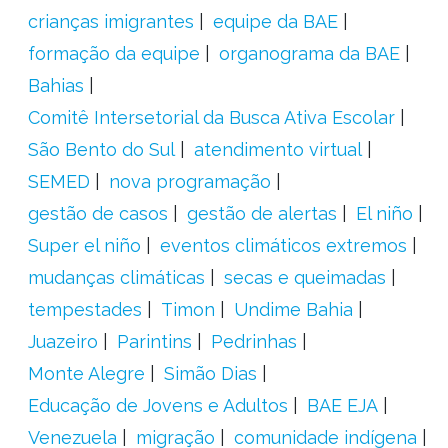
crianças imigrantes
equipe da BAE
formação da equipe
organograma da BAE
Bahias
Comitê Intersetorial da Busca Ativa Escolar
São Bento do Sul
atendimento virtual
SEMED
nova programação
gestão de casos
gestão de alertas
El niño
Super el niño
eventos climáticos extremos
mudanças climáticas
secas e queimadas
tempestades
Timon
Undime Bahia
Juazeiro
Parintins
Pedrinhas
Monte Alegre
Simão Dias
Educação de Jovens e Adultos
BAE EJA
Venezuela
migração
comunidade indígena