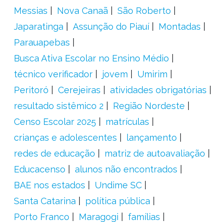
Messias
Nova Canaã
São Roberto
Japaratinga
Assunção do Piauí
Montadas
Parauapebas
Busca Ativa Escolar no Ensino Médio
técnico verificador
jovem
Umirim
Peritoró
Cerejeiras
atividades obrigatórias
resultado sistêmico 2
Região Nordeste
Censo Escolar 2025
matrículas
crianças e adolescentes
lançamento
redes de educação
matriz de autoavaliação
Educacenso
alunos não encontrados
BAE nos estados
Undime SC
Santa Catarina
política pública
Porto Franco
Maragogi
famílias