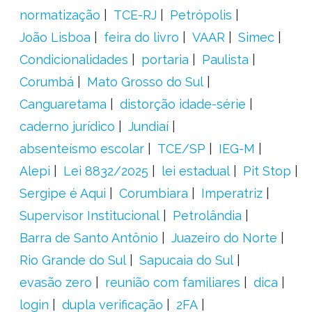
normatização
TCE-RJ
Petrópolis
João Lisboa
feira do livro
VAAR
Simec
Condicionalidades
portaria
Paulista
Corumbá
Mato Grosso do Sul
Canguaretama
distorção idade-série
caderno jurídico
Jundiaí
absenteísmo escolar
TCE/SP
IEG-M
Alepi
Lei 8832/2025
lei estadual
Pit Stop
Sergipe é Aqui
Corumbiara
Imperatriz
Supervisor Institucional
Petrolândia
Barra de Santo Antônio
Juazeiro do Norte
Rio Grande do Sul
Sapucaia do Sul
evasão zero
reunião com familiares
dica
login
dupla verificação
2FA