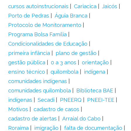
cursos autoinstrucionais
Cariacica
Jaicós
Porto de Pedras
Águia Branca
Protocolo de Monitoramento
Programa Bolsa Família
Condicionalidades de Educação
primeira infância
plano de gestão
gestão pública
0 a 3 anos
orientação
ensino técnico
quilombola
indígena
comunidades indígenas
comunidades quilombola
Biblioteca BAE
indígenas
Secadi
PNEERQ
PNEEI-TEE
Motivos
cadastro de casos
cadastro de alertas
Arraial do Cabo
Roraima
imigração
falta de documentação