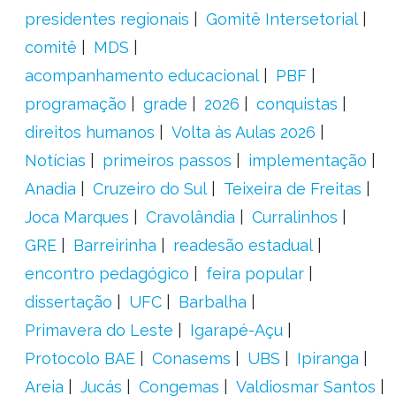
presidentes regionais
Gomitê Intersetorial
comitê
MDS
acompanhamento educacional
PBF
programação
grade
2026
conquistas
direitos humanos
Volta às Aulas 2026
Notícias
primeiros passos
implementação
Anadia
Cruzeiro do Sul
Teixeira de Freitas
Joca Marques
Cravolândia
Curralinhos
GRE
Barreirinha
readesão estadual
encontro pedagógico
feira popular
dissertação
UFC
Barbalha
Primavera do Leste
Igarapé-Açu
Protocolo BAE
Conasems
UBS
Ipiranga
Areia
Jucás
Congemas
Valdiosmar Santos