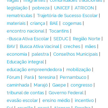
vagas
Imigrantes
comunidades tradicionais
legislação
pobreza
UNICEF
ATRICON
rematrículas
Trajetória de Sucesso Escolar
materiais
criança
BAE
cogemas
encontro nacional
Tocantins
~Busca Ativa Escolar
SEDUC
Região Norte
BAV
Busca Ativa Vacinal
creches
mães
economia
palestra
Conselhos Municipais
Educação integral
educação empreendedora
mobilização
Fórum
Pará
teresina
Pernambuco
caminhada
Marajó
Gaepe
congresso
tribunal de contas
Governo Federal
evasão escolar
ensino médio
incentivo