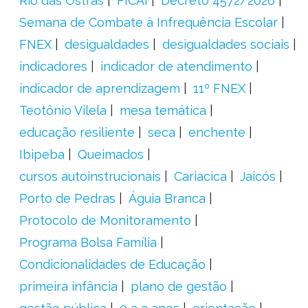
Rio das Ostras
FICAI
Decreto 4572/2026
Semana de Combate à Infrequência Escolar
FNEX
desigualdades
desigualdades sociais
indicadores
indicador de atendimento
indicador de aprendizagem
11º FNEX
Teotônio Vilela
mesa temática
educação resiliente
seca
enchente
Ibipeba
Queimados
cursos autoinstrucionais
Cariacica
Jaicós
Porto de Pedras
Águia Branca
Protocolo de Monitoramento
Programa Bolsa Família
Condicionalidades de Educação
primeira infância
plano de gestão