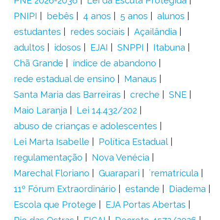
PNE 2026-2036
Lei da Escuta Protegida
PNIPI
bebês
4 anos
5 anos
alunos
estudantes
redes sociais
Açailândia
adultos
idosos
EJAI
SNPPI
Itabuna
Chã Grande
índice de abandono
rede estadual de ensino
Manaus
Santa Maria das Barreiras
creche
SNE
Maio Laranja
Lei 14.432/202
abuso de crianças e adolescentes
Lei Marta Isabelle
Política Estadual
regulamentação
Nova Venécia
Marechal Floriano
Guarapari
´rematrícula
11º Fórum Extraordinário
estande
Diadema
Escola que Protege
EJA Portas Abertas