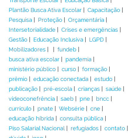
Transporte Escolar
Educação Básica
Plantão Busca Ativa Escolar
Capacitação
Pesquisa
Proteção
Orçamentária
Intersetorialidade
Crises e emergências
Gestão
Educação Inclusiva
LGPD
Mobilizadores
fundeb
busca ativa escolar
pandemia
ministério público
curso
formação
prêmio
educação conectada
estudo
publicação
pré-escola
crianças
saúde
videoconefrência
saeb
pne
bncc
currículo
pnate
Websérie
cne
educação híbrida
consulta pública
Piso Salarial Nacional
refugiados
contato