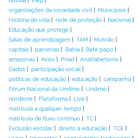
dúvida
inep
organizações da sociedade civil
Municípios
História de vida
rede de proteção
Nacional
Educação que protege
Salas de aprendizagem
TAM
Mutirão
capitais
parcerias
Bahia
Bate papo
amazonas
Aviso
Pnad
Analfabetismo
Dados
participação social
políticas de educação
educação
campanha
Fórum Nacional da Undime
Undime
nordeste
Plataforma
Live
matrícula a qualquer tempo
matrícula de fluxo contínuo
TC
Exclusão escolar
direito à educação
TCE