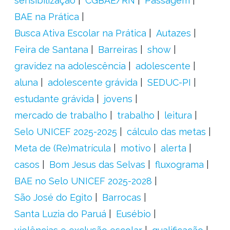
sensibilização
CGBAE/RN
Passagem
BAE na Prática
Busca Ativa Escolar na Prática
Autazes
Feira de Santana
Barreiras
show
gravidez na adolescência
adolescente
aluna
adolescente grávida
SEDUC-PI
estudante grávida
jovens
mercado de trabalho
trabalho
leitura
Selo UNICEF 2025-2025
cálculo das metas
Meta de (Re)matrícula
motivo
alerta
casos
Bom Jesus das Selvas
fluxograma
BAE no Selo UNICEF 2025-2028
São José do Egito
Barrocas
Santa Luzia do Paruá
Eusébio