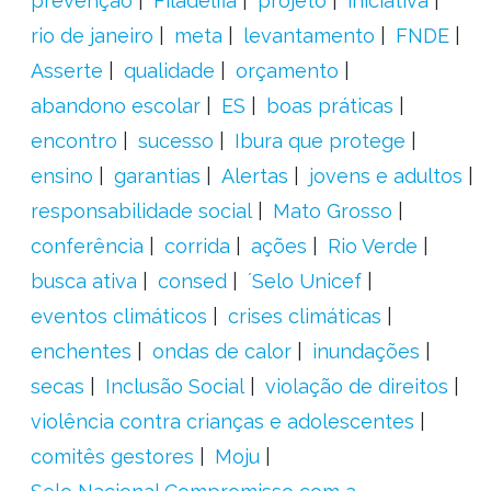
prevenção
Filadélfia
projeto
iniciativa
rio de janeiro
meta
levantamento
FNDE
Asserte
qualidade
orçamento
abandono escolar
ES
boas práticas
encontro
sucesso
Ibura que protege
ensino
garantias
Alertas
jovens e adultos
responsabilidade social
Mato Grosso
conferência
corrida
ações
Rio Verde
busca ativa
consed
´Selo Unicef
eventos climáticos
crises climáticas
enchentes
ondas de calor
inundações
secas
Inclusão Social
violação de direitos
violência contra crianças e adolescentes
comitês gestores
Moju