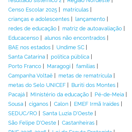
resultado sistêmico 2
Região Nordeste
Censo Escolar 2025
matrículas
crianças e adolescentes
lançamento
redes de educação
matriz de autoavaliação
Educacenso
alunos não encontrados
BAE nos estados
Undime SC
Santa Catarina
política pública
Porto Franco
Maragogi
famílias
Campanha Voltaê
metas de rematrícula
metas do Selo UNICEF
Buriti dos Montes
Pacajá
MInistério da educação
Pé-de-Meia
Sousa
ciganos
Calon
EMEF Irmã Iraídes
SEDUC/RO
Santa Luzia D'Oeste
São Felipe D'Oeste
Castanheiras