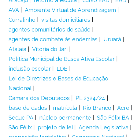
Aracaju
retorno à escola
curso EAD
EAD
AVA
Ambiente Virtual de Aprendizagem
Curralinho
visitas domiciliares
agentes comunitários de saúde
agentes de combate às endemias
Uruará
Atalaia
Vitória do Jari
Política Municipal de Busca Ativa Escolar
inclusão escolar
LDB
Lei de Diretrizes e Bases da Educação
Nacional
Câmara dos Deputados
PL 2324/24
base de dados
matrícula
Rio Branco
Acre
Seduc PA
núcleo permanente
São Félix BA
São Félix
projeto de lei
Agenda Legislativa