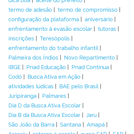
dica boa
aceite do prefeito
termo de adesão
termo de compromisso
configuração da plataforma
aniversário
enfrentamento à evasão escolar
tutoras
inscrições
Teresópolis
enfrentamento do trabalho infantil
Palmeira dos Índios
Novo Repartimento
IBGE
Pnad Educação
Pnad Contínua
Codó
Busca Ativa em Ação
atividades lúdicas
BAE pelo Brasil
Juripiranga
Palmares
Dia D da Busca Ativa Escolar
Dia B da Busca Ativa Escolar
Jaru
São João da Barra
Santana
Amapá