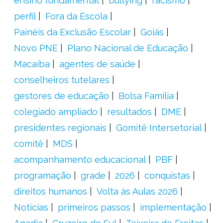
ensino fundamental
bullying
racismo
perfil
Fora da Escola
Painéis da Exclusão Escolar
Goiás
Novo PNE
Plano Nacional de Educação
Macaíba
agentes de saúde
conselheiros tutelares
gestores de educação
Bolsa Família
colegiado ampliado
resultados
DME
presidentes regionais
Gomitê Intersetorial
comitê
MDS
acompanhamento educacional
PBF
programação
grade
2026
conquistas
direitos humanos
Volta às Aulas 2026
Notícias
primeiros passos
implementação