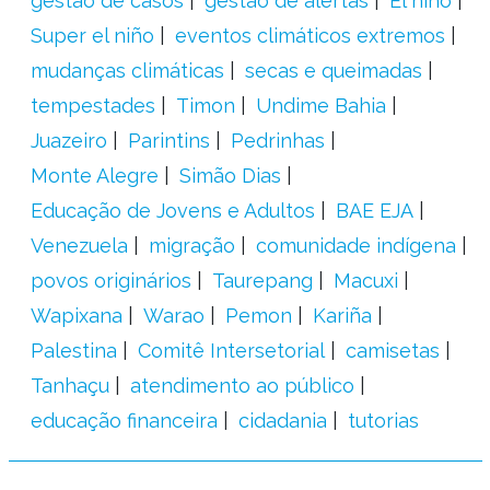
gestão de casos
gestão de alertas
El niño
Super el niño
eventos climáticos extremos
mudanças climáticas
secas e queimadas
tempestades
Timon
Undime Bahia
Juazeiro
Parintins
Pedrinhas
Monte Alegre
Simão Dias
Educação de Jovens e Adultos
BAE EJA
Venezuela
migração
comunidade indígena
povos originários
Taurepang
Macuxi
Wapixana
Warao
Pemon
Kariña
Palestina
Comitê Intersetorial
camisetas
Tanhaçu
atendimento ao público
educação financeira
cidadania
tutorias