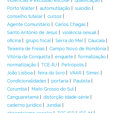
violências e exclusão escolar
qualificação
Porto Walter
automutilação
suicídio
conselho tutelar
cursos
Agente Comunitário
Carlos Chagas
Santo Antônio de Jesus
violência sexual
oficina
grupo focal
Serra do Mel
Caucaia
Teixeira de Freias
Campo Novo de Rondônia
Vitória da Conquista
enquete
formalização
normatização
TCE-RJ
Petrópolis
João Lisboa
feira do livro
VAAR
Simec
Condicionalidades
portaria
Paulista
Corumbá
Mato Grosso do Sul
Canguaretama
distorção idade-série
caderno jurídico
Jundiaí