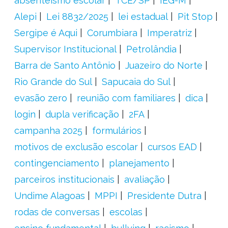
absenteísmo escolar
TCE/SP
IEG-M
Alepi
Lei 8832/2025
lei estadual
Pit Stop
Sergipe é Aqui
Corumbiara
Imperatriz
Supervisor Institucional
Petrolândia
Barra de Santo Antônio
Juazeiro do Norte
Rio Grande do Sul
Sapucaia do Sul
evasão zero
reunião com familiares
dica
login
dupla verificação
2FA
campanha 2025
formulários
motivos de exclusão escolar
cursos EAD
contingenciamento
planejamento
parceiros institucionais
avaliação
Undime Alagoas
MPPI
Presidente Dutra
rodas de conversas
escolas