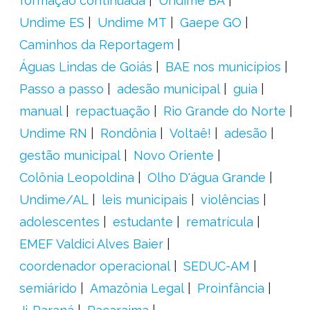
formação continuada
Undime BA
Undime ES
Undime MT
Gaepe GO
Caminhos da Reportagem
Águas Lindas de Goiás
BAE nos municípios
Passo a passo
adesão municipal
guia
manual
repactuação
Rio Grande do Norte
Undime RN
Rondônia
Voltaê!
adesão
gestão municipal
Novo Oriente
Colônia Leopoldina
Olho D'água Grande
Undime/AL
leis municipais
violências
adolescentes
estudante
rematrícula
EMEF Valdici Alves Baier
coordenador operacional
SEDUC-AM
semiárido
Amazônia Legal
Proinfância