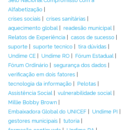
Selo Nacional Compromisso com a
Alfabetização
crises sociais
crises sanitárias
aquecimento global
readesão municipal
Relatos de Experiência
casos de sucesso
suporte
suporte tecnico
tira dúvidas
Undime CE
Undime RO
Fórum Estadual
Fórum Ordinário
segurança dos dados
verificação em dois fatores
tecnologia da informação
Pelotas
Assistência Social
vulnerabilidade social
Millie Bobby Brown
Embaixadora Global do UNICEF
Undime PI
gestores municipais
tutoria