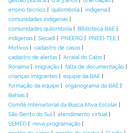
gestão pública
0 a 3 anos
orientação
ensino técnico
quilombola
indígena
comunidades indígenas
comunidades quilombola
Biblioteca BAE
indígenas
Secadi
PNEERQ
PNEEI-TEE
Motivos
cadastro de casos
cadastro de alertas
Arraial do Cabo
Roraima
imigração
falta de documentação
crianças imigrantes
equipe da BAE
formação da equipe
organograma da BAE
Bahias
Comitê Intersetorial da Busca Ativa Escolar
São Bento do Sul
atendimento virtual
SEMED
nova programação