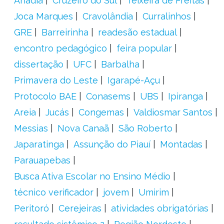
Anadia
Cruzeiro do Sul
Teixeira de Freitas
Joca Marques
Cravolândia
Curralinhos
GRE
Barreirinha
readesão estadual
encontro pedagógico
feira popular
dissertação
UFC
Barbalha
Primavera do Leste
Igarapé-Açu
Protocolo BAE
Conasems
UBS
Ipiranga
Areia
Jucás
Congemas
Valdiosmar Santos
Messias
Nova Canaã
São Roberto
Japaratinga
Assunção do Piauí
Montadas
Parauapebas
Busca Ativa Escolar no Ensino Médio
técnico verificador
jovem
Umirim
Peritoró
Cerejeiras
atividades obrigatórias