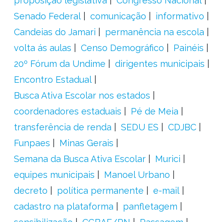
proposição legislativa
Congresso Nacional
Senado Federal
comunicação
informativo
Candeias do Jamari
permanência na escola
volta ás aulas
Censo Demográfico
Painéis
20º Fórum da Undime
dirigentes municipais
Encontro Estadual
Busca Ativa Escolar nos estados
coordenadores estaduais
Pé de Meia
transferência de renda
SEDU ES
CDJBC
Funpaes
Minas Gerais
Semana da Busca Ativa Escolar
Murici
equipes municipais
Manoel Urbano
decreto
política permanente
e-mail
cadastro na plataforma
panfletagem