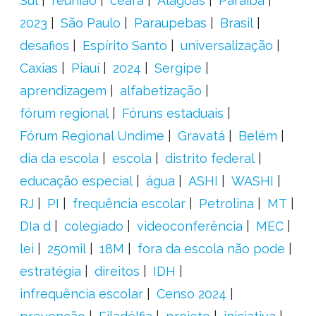
Sul
reunião
ceará
Alagoas
Paraíba
2023
São Paulo
Paraupebas
Brasil
desafios
Espírito Santo
universalização
Caxias
Piauí
2024
Sergipe
aprendizagem
alfabetização
fórum regional
Fóruns estaduais
Fórum Regional Undime
Gravatá
Belém
dia da escola
escola
distrito federal
educação especial
água
ASHI
WASHI
RJ
PI
frequência escolar
Petrolina
MT
DIa d
colegiado
videoconferência
MEC
lei
250mil
18M
fora da escola não pode
estratégia
direitos
IDH
infrequência escolar
Censo 2024