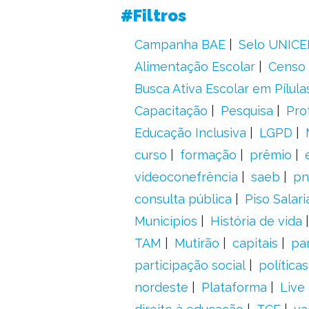
#Filtros
Campanha BAE
Selo UNICE
Alimentação Escolar
Censo 
Busca Ativa Escolar em Pílula
Capacitação
Pesquisa
Pro
Educação Inclusiva
LGPD
curso
formação
prêmio
videoconefrência
saeb
pn
consulta pública
Piso Salari
Municípios
História de vida
TAM
Mutirão
capitais
pa
participação social
política
nordeste
Plataforma
Live