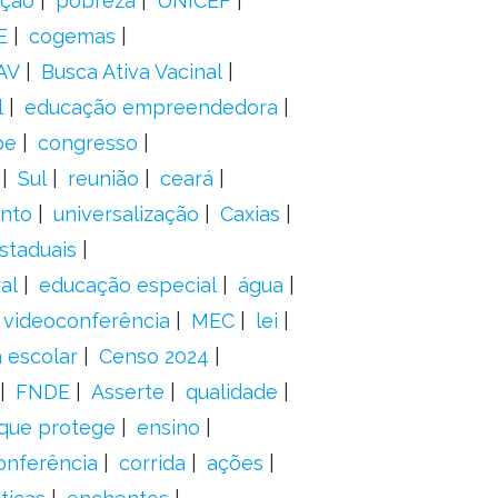
ação
pobreza
UNICEF
E
cogemas
AV
Busca Ativa Vacinal
l
educação empreendedora
pe
congresso
Sul
reunião
ceará
anto
universalização
Caxias
staduais
al
educação especial
água
videoconferência
MEC
lei
 escolar
Censo 2024
FNDE
Asserte
qualidade
 que protege
ensino
onferência
corrida
ações