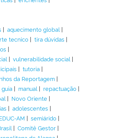
ticas
enchentes
s
aquecimento global
rte tecnico
tira dúvidas
dos
ial
vulnerabilidade social
cipais
tutoria
nhos da Reportagem
guia
manual
repactuação
al
Novo Oriente
ias
adolescentes
EDUC-AM
semiárido
rasil
Comitê Gestor