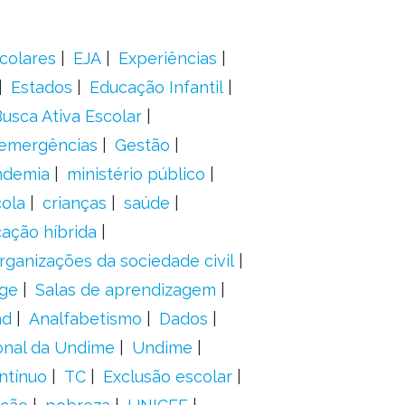
colares
EJA
Experiências
Estados
Educação Infantil
usca Ativa Escolar
 emergências
Gestão
ndemia
ministério público
ola
crianças
saúde
ação híbrida
rganizações da sociedade civil
ge
Salas de aprendizagem
ad
Analfabetismo
Dados
onal da Undime
Undime
ntínuo
TC
Exclusão escolar