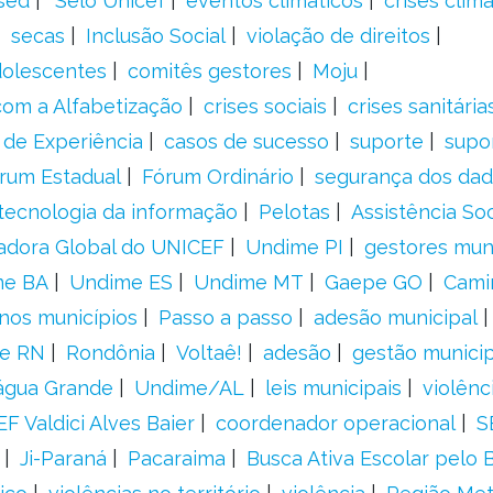
sed
´Selo Unicef
eventos climáticos
crises climá
secas
Inclusão Social
violação de direitos
adolescentes
comitês gestores
Moju
om a Alfabetização
crises sociais
crises sanitária
 de Experiência
casos de sucesso
suporte
supo
rum Estadual
Fórum Ordinário
segurança dos da
tecnologia da informação
Pelotas
Assistência Soc
adora Global do UNICEF
Undime PI
gestores muni
me BA
Undime ES
Undime MT
Gaepe GO
Cami
nos municípios
Passo a passo
adesão municipal
e RN
Rondônia
Voltaê!
adesão
gestão municip
água Grande
Undime/AL
leis municipais
violênc
F Valdici Alves Baier
coordenador operacional
S
Ji-Paraná
Pacaraima
Busca Ativa Escolar pelo B