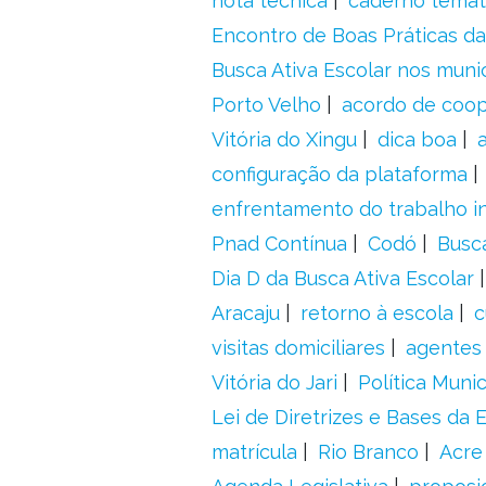
nota técnica
caderno temát
Encontro de Boas Práticas da
Busca Ativa Escolar nos muni
Porto Velho
acordo de coo
Vitória do Xingu
dica boa
configuração da plataforma
enfrentamento do trabalho in
Pnad Contínua
Codó
Busc
Dia D da Busca Ativa Escolar
Aracaju
retorno à escola
c
visitas domiciliares
agentes 
Vitória do Jari
Política Munic
Lei de Diretrizes e Bases da
matrícula
Rio Branco
Acre