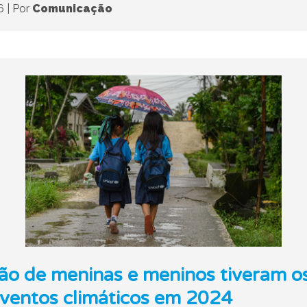
26
|
Por
Comunicação
hão de meninas e meninos tiveram o
eventos climáticos em 2024