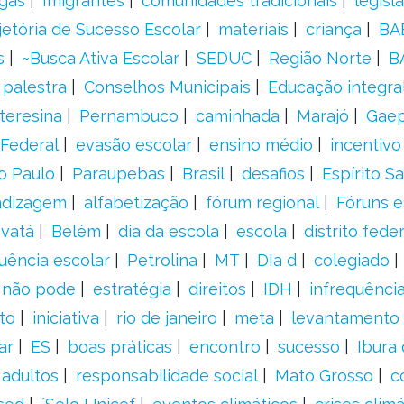
gas
Imigrantes
comunidades tradicionais
legisl
jetória de Sucesso Escolar
materiais
criança
BA
s
~Busca Ativa Escolar
SEDUC
Região Norte
B
palestra
Conselhos Municipais
Educação integra
teresina
Pernambuco
caminhada
Marajó
Gae
Federal
evasão escolar
ensino médio
incentivo
o Paulo
Paraupebas
Brasil
desafios
Espírito S
ndizagem
alfabetização
fórum regional
Fóruns e
vatá
Belém
dia da escola
escola
distrito feder
uência escolar
Petrolina
MT
DIa d
colegiado
a não pode
estratégia
direitos
IDH
infrequência
to
iniciativa
rio de janeiro
meta
levantamento
ar
ES
boas práticas
encontro
sucesso
Ibura
 adultos
responsabilidade social
Mato Grosso
c