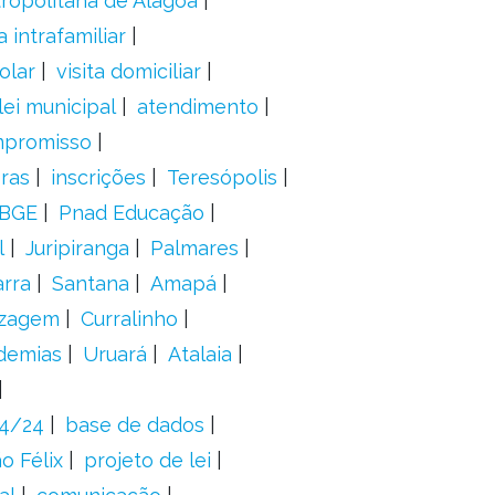
ropolitana de Alagoa
a intrafamiliar
olar
visita domiciliar
lei municipal
atendimento
mpromisso
oras
inscrições
Teresópolis
IBGE
Pnad Educação
l
Juripiranga
Palmares
arra
Santana
Amapá
izagem
Curralinho
demias
Uruará
Atalaia
24/24
base de dados
o Félix
projeto de lei