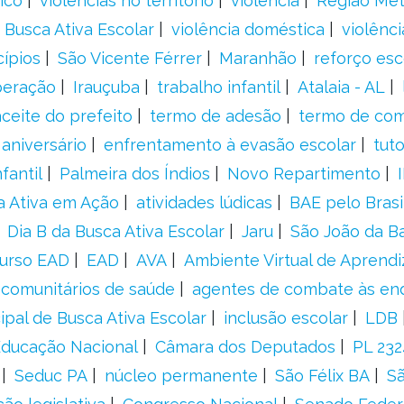
ico
violências no território
violência
Região Met
 Busca Ativa Escolar
violência doméstica
violênci
cípios
São Vicente Férrer
Maranhão
reforço esc
peração
Irauçuba
trabalho infantil
Atalaia - AL
aceite do prefeito
termo de adesão
termo de co
aniversário
enfrentamento à evasão escolar
tut
fantil
Palmeira dos Índios
Novo Repartimento
a Ativa em Ação
atividades lúdicas
BAE pelo Brasi
Dia B da Busca Ativa Escolar
Jaru
São João da B
urso EAD
EAD
AVA
Ambiente Virtual de Aprend
comunitários de saúde
agentes de combate às en
ipal de Busca Ativa Escolar
inclusão escolar
LDB
 Educação Nacional
Câmara dos Deputados
PL 23
Seduc PA
núcleo permanente
São Félix BA
Sã