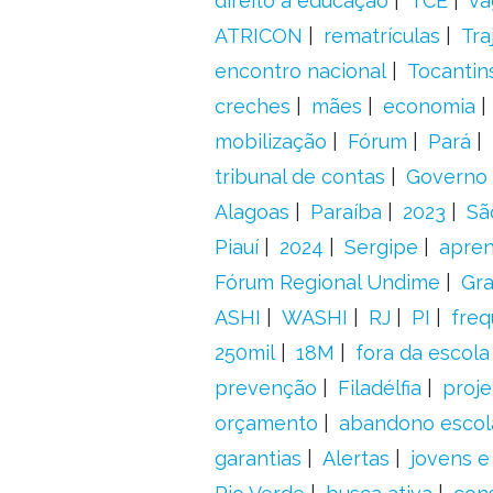
direito à educação
TCE
va
ATRICON
rematrículas
Tra
encontro nacional
Tocantin
creches
mães
economia
mobilização
Fórum
Pará
tribunal de contas
Governo 
Alagoas
Paraíba
2023
Sã
Piauí
2024
Sergipe
apre
Fórum Regional Undime
Gra
ASHI
WASHI
RJ
PI
freq
250mil
18M
fora da escol
prevenção
Filadélfia
proje
orçamento
abandono escol
garantias
Alertas
jovens e