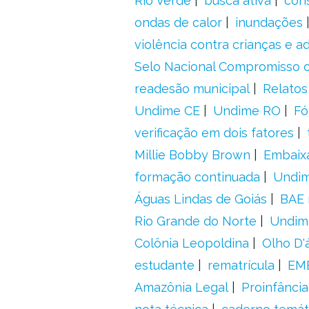
Rio Verde
busca ativa
con
ondas de calor
inundações
violência contra crianças e 
Selo Nacional Compromisso c
readesão municipal
Relatos
Undime CE
Undime RO
Fó
verificação em dois fatores
Millie Bobby Brown
Embaix
formação continuada
Undi
Águas Lindas de Goiás
BAE 
Rio Grande do Norte
Undim
Colônia Leopoldina
Olho D'
estudante
rematrícula
EME
Amazônia Legal
Proinfância