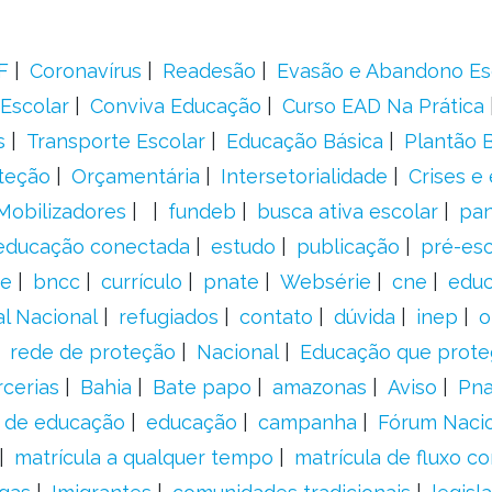
F
Coronavírus
Readesão
Evasão e Abandono Es
Escolar
Conviva Educação
Curso EAD Na Prática
s
Transporte Escolar
Educação Básica
Plantão B
teção
Orçamentária
Intersetorialidade
Crises e
Mobilizadores
fundeb
busca ativa escolar
pa
educação conectada
estudo
publicação
pré-esc
e
bncc
currículo
pnate
Websérie
cne
educ
al Nacional
refugiados
contato
dúvida
inep
o
rede de proteção
Nacional
Educação que prote
rcerias
Bahia
Bate papo
amazonas
Aviso
Pn
s de educação
educação
campanha
Fórum Naci
matrícula a qualquer tempo
matrícula de fluxo co