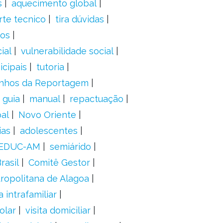
s
aquecimento global
rte tecnico
tira dúvidas
dos
ial
vulnerabilidade social
cipais
tutoria
nhos da Reportagem
guia
manual
repactuação
al
Novo Oriente
ias
adolescentes
EDUC-AM
semiárido
rasil
Comitê Gestor
ropolitana de Alagoa
a intrafamiliar
olar
visita domiciliar