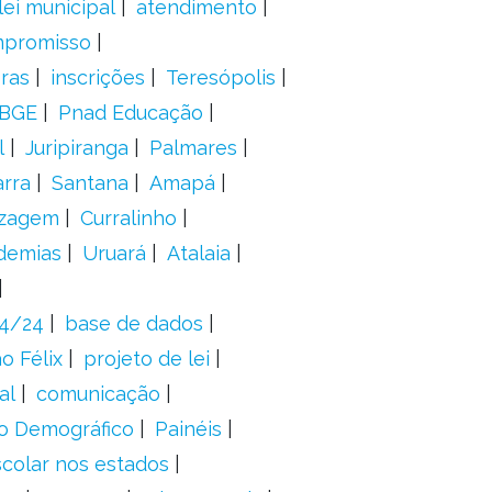
lei municipal
atendimento
mpromisso
oras
inscrições
Teresópolis
IBGE
Pnad Educação
l
Juripiranga
Palmares
arra
Santana
Amapá
izagem
Curralinho
demias
Uruará
Atalaia
24/24
base de dados
o Félix
projeto de lei
al
comunicação
o Demográfico
Painéis
scolar nos estados