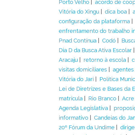
Porto Velho
acordo de coo
Vitória do Xingu
dica boa
configuração da plataforma
enfrentamento do trabalho in
Pnad Contínua
Codó
Busc
Dia D da Busca Ativa Escolar
Aracaju
retorno à escola
c
visitas domiciliares
agentes 
Vitória do Jari
Política Munic
Lei de Diretrizes e Bases da
matrícula
Rio Branco
Acre
Agenda Legislativa
proposiç
informativo
Candeias do Ja
20º Fórum da Undime
dirig