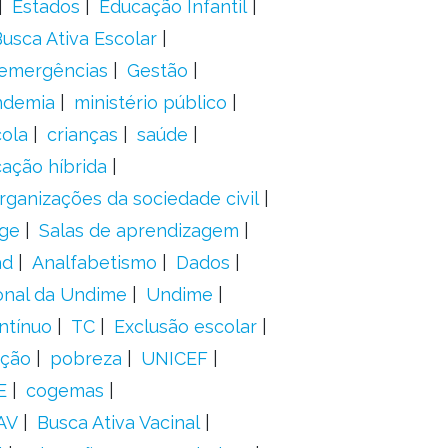
Estados
Educação Infantil
usca Ativa Escolar
 emergências
Gestão
ndemia
ministério público
ola
crianças
saúde
ação híbrida
rganizações da sociedade civil
ge
Salas de aprendizagem
ad
Analfabetismo
Dados
onal da Undime
Undime
ntínuo
TC
Exclusão escolar
ação
pobreza
UNICEF
E
cogemas
AV
Busca Ativa Vacinal