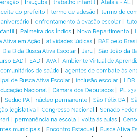
peração
Irauçuba
trabalho infantil
Atalaia - AL
aceite do prefeito
termo de adesão
termo de co
aniversário
enfrentamento à evasão escolar
tut
fantil
Palmeira dos Índios
Novo Repartimento
a Ativa em Ação
atividades lúdicas
BAE pelo Brasi
Dia B da Busca Ativa Escolar
Jaru
São João da B
urso EAD
EAD
AVA
Ambiente Virtual de Aprend
comunitários de saúde
agentes de combate às en
ipal de Busca Ativa Escolar
inclusão escolar
LDB
 Educação Nacional
Câmara dos Deputados
PL 23
Seduc PA
núcleo permanente
São Félix BA
Sã
ão legislativa
Congresso Nacional
Senado Feder
mari
permanência na escola
volta ás aulas
Cens
entes municipais
Encontro Estadual
Busca Ativa E