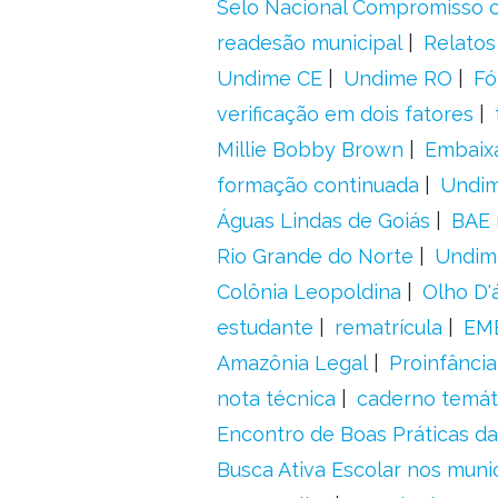
Selo Nacional Compromisso c
readesão municipal
Relatos
Undime CE
Undime RO
Fó
verificação em dois fatores
Millie Bobby Brown
Embaix
formação continuada
Undi
Águas Lindas de Goiás
BAE 
Rio Grande do Norte
Undim
Colônia Leopoldina
Olho D'
estudante
rematrícula
EME
Amazônia Legal
Proinfância
nota técnica
caderno temát
Encontro de Boas Práticas da
Busca Ativa Escolar nos muni