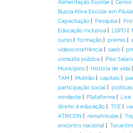
Alimentação Escolar
Censo 
Busca Ativa Escolar em Pílula
Capacitação
Pesquisa
Pro
Educação Inclusiva
LGPD
curso
formação
prêmio
videoconefrência
saeb
pn
consulta pública
Piso Salari
Municípios
História de vida
TAM
Mutirão
capitais
pa
participação social
política
nordeste
Plataforma
Live
direito à educação
TCE
va
ATRICON
rematrículas
Tra
encontro nacional
Tocantin