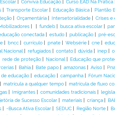
Escolar
Conviva Educação
Curso EAD Na Prática
s
Transporte Escolar
Educação Básica
Plantão B
teção
Orçamentária
Intersetorialidade
Crises e
Mobilizadores
fundeb
busca ativa escolar
pa
educação conectada
estudo
publicação
pré-esc
e
bncc
currículo
pnate
Websérie
cne
educ
al Nacional
refugiados
contato
dúvida
inep
o
rede de proteção
Nacional
Educação que prote
rcerias
Bahia
Bate papo
amazonas
Aviso
Pn
s de educação
educação
campanha
Fórum Naci
matrícula a qualquer tempo
matrícula de fluxo co
gas
Imigrantes
comunidades tradicionais
legisl
jetória de Sucesso Escolar
materiais
criança
BA
s
~Busca Ativa Escolar
SEDUC
Região Norte
B