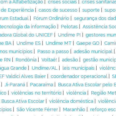
om a Alfabetização
crises sociais
crises sanitária
 de Experiência
casos de sucesso
suporte
supo
rum Estadual
Fórum Ordinário
segurança dos da
tecnologia da informação
Pelotas
Assistência Soc
adora Global do UNICEF
Undime PI
gestores muni
me BA
Undime ES
Undime MT
Gaepe GO
Cami
nos municípios
Passo a passo
adesão municipal
e RN
Rondônia
Voltaê!
adesão
gestão municip
água Grande
Undime/AL
leis municipais
violênc
F Valdici Alves Baier
coordenador operacional
S
Ji-Paraná
Pacaraima
Busca Ativa Escolar pelo B
ico
violências no território
violência
Região Met
 Busca Ativa Escolar
violência doméstica
violênci
cípios
São Vicente Férrer
Maranhão
reforço esc