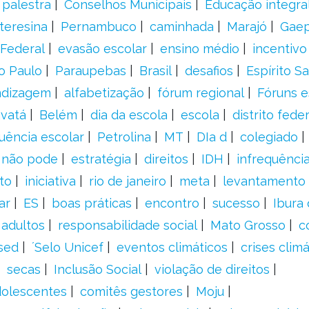
palestra
Conselhos Municipais
Educação integra
teresina
Pernambuco
caminhada
Marajó
Gae
Federal
evasão escolar
ensino médio
incentivo
o Paulo
Paraupebas
Brasil
desafios
Espírito S
ndizagem
alfabetização
fórum regional
Fóruns e
vatá
Belém
dia da escola
escola
distrito feder
uência escolar
Petrolina
MT
DIa d
colegiado
a não pode
estratégia
direitos
IDH
infrequência
to
iniciativa
rio de janeiro
meta
levantamento
ar
ES
boas práticas
encontro
sucesso
Ibura
 adultos
responsabilidade social
Mato Grosso
c
sed
´Selo Unicef
eventos climáticos
crises climá
secas
Inclusão Social
violação de direitos
adolescentes
comitês gestores
Moju