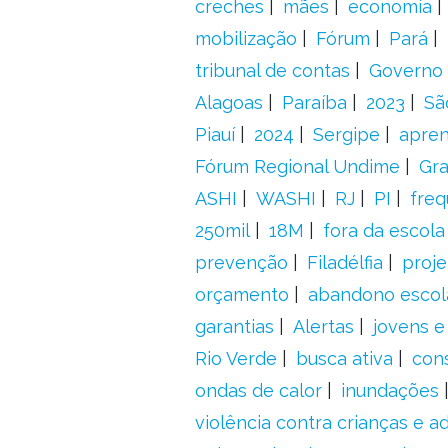
creches
mães
economia
mobilização
Fórum
Pará
tribunal de contas
Governo 
Alagoas
Paraíba
2023
Sã
Piauí
2024
Sergipe
apre
Fórum Regional Undime
Gra
ASHI
WASHI
RJ
PI
freq
250mil
18M
fora da escol
prevenção
Filadélfia
proje
orçamento
abandono escol
garantias
Alertas
jovens e
Rio Verde
busca ativa
con
ondas de calor
inundações
violência contra crianças e 