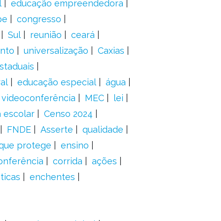
l
educação empreendedora
pe
congresso
Sul
reunião
ceará
anto
universalização
Caxias
staduais
al
educação especial
água
videoconferência
MEC
lei
 escolar
Censo 2024
FNDE
Asserte
qualidade
 que protege
ensino
onferência
corrida
ações
ticas
enchentes