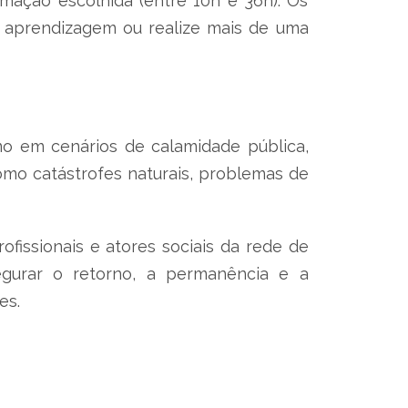
rmação escolhida (entre 10h e 36h). Os
 aprendizagem ou realize mais de uma
o em cenários de calamidade pública,
omo catástrofes naturais, problemas de
issionais e atores sociais da rede de
egurar o retorno, a permanência e a
es.