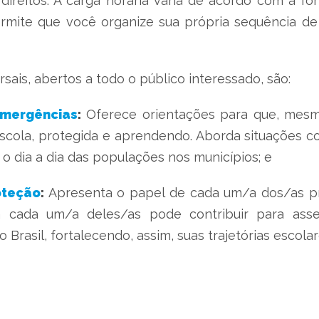
 direitos. A carga horária varia de acordo com a fo
rmite que você organize sua própria sequência de
sais, abertos a todo o público interessado, são:
Emergências
:
Oferece orientações para que, mesm
escola, protegida e aprendendo. Aborda situações c
o dia a dia das populações nos municípios; e
oteção
:
Apresenta o papel de cada um/a dos/as prof
a cada um/a deles/as pode contribuir para ass
rasil, fortalecendo, assim, suas trajetórias escolar