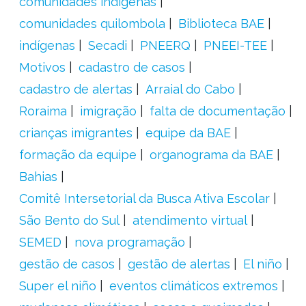
comunidades indígenas
comunidades quilombola
Biblioteca BAE
indígenas
Secadi
PNEERQ
PNEEI-TEE
Motivos
cadastro de casos
cadastro de alertas
Arraial do Cabo
Roraima
imigração
falta de documentação
crianças imigrantes
equipe da BAE
formação da equipe
organograma da BAE
Bahias
Comitê Intersetorial da Busca Ativa Escolar
São Bento do Sul
atendimento virtual
SEMED
nova programação
gestão de casos
gestão de alertas
El niño
Super el niño
eventos climáticos extremos