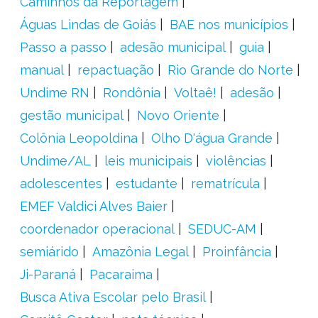
Caminhos da Reportagem
Águas Lindas de Goiás
BAE nos municípios
Passo a passo
adesão municipal
guia
manual
repactuação
Rio Grande do Norte
Undime RN
Rondônia
Voltaê!
adesão
gestão municipal
Novo Oriente
Colônia Leopoldina
Olho D'água Grande
Undime/AL
leis municipais
violências
adolescentes
estudante
rematrícula
EMEF Valdici Alves Baier
coordenador operacional
SEDUC-AM
semiárido
Amazônia Legal
Proinfância
Ji-Paraná
Pacaraima
Busca Ativa Escolar pelo Brasil