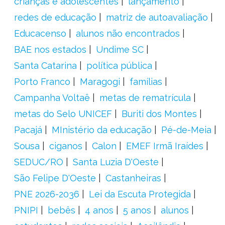
crianças e adolescentes
lançamento
redes de educação
matriz de autoavaliação
Educacenso
alunos não encontrados
BAE nos estados
Undime SC
Santa Catarina
política pública
Porto Franco
Maragogi
famílias
Campanha Voltaê
metas de rematrícula
metas do Selo UNICEF
Buriti dos Montes
Pacajá
MInistério da educação
Pé-de-Meia
Sousa
ciganos
Calon
EMEF Irmã Iraídes
SEDUC/RO
Santa Luzia D'Oeste
São Felipe D'Oeste
Castanheiras
PNE 2026-2036
Lei da Escuta Protegida
PNIPI
bebês
4 anos
5 anos
alunos