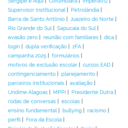
Sergipe é Aqui
Corumbiara
Imperatriz
Supervisor Institucional
Petrolândia
Barra de Santo Antônio
Juazeiro do Norte
Rio Grande do Sul
Sapucaia do Sul
evasão zero
reunião com familiares
dica
login
dupla verificação
2FA
campanha 2025
formulários
motivos de exclusão escolar
cursos EAD
contingenciamento
planejamento
parceiros institucionais
avaliação
Undime Alagoas
MPPI
Presidente Dutra
rodas de conversas
escolas
ensino fundamental
bullying
racismo
perfil
Fora da Escola