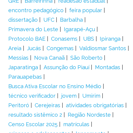
GRE
Barreirinha
readesão estadual
encontro pedagógico
feira popular
dissertação
UFC
Barbalha
Primavera do Leste
Igarapé-Açu
Protocolo BAE
Conasems
UBS
Ipiranga
Areia
Jucás
Congemas
Valdiosmar Santos
Messias
Nova Canaã
São Roberto
Japaratinga
Assunção do Piauí
Montadas
Parauapebas
Busca Ativa Escolar no Ensino Médio
técnico verificador
jovem
Umirim
Peritoró
Cerejeiras
atividades obrigatórias
resultado sistêmico 2
Região Nordeste
Censo Escolar 2025
matrículas