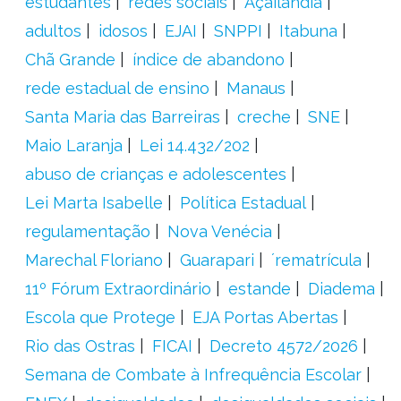
estudantes
redes sociais
Açailândia
adultos
idosos
EJAI
SNPPI
Itabuna
Chã Grande
índice de abandono
rede estadual de ensino
Manaus
Santa Maria das Barreiras
creche
SNE
Maio Laranja
Lei 14.432/202
abuso de crianças e adolescentes
Lei Marta Isabelle
Política Estadual
regulamentação
Nova Venécia
Marechal Floriano
Guarapari
´rematrícula
11º Fórum Extraordinário
estande
Diadema
Escola que Protege
EJA Portas Abertas
Rio das Ostras
FICAI
Decreto 4572/2026
Semana de Combate à Infrequência Escolar