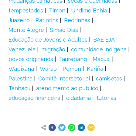
mudanças climáticas
secas e queimadas
tempestades
Timon
Undime Bahia
Juazeiro
Parintins
Pedrinhas
Monte Alegre
Simão Dias
Educação de Jovens e Adultos
BAE EJA
Venezuela
migração
comunidade indígena
povos originários
Taurepang
Macuxi
Wapixana
Warao
Pemon
Kariña
Palestina
Comitê Intersetorial
camisetas
Tanhaçu
atendimento ao público
educação financeira
cidadania
tutorias