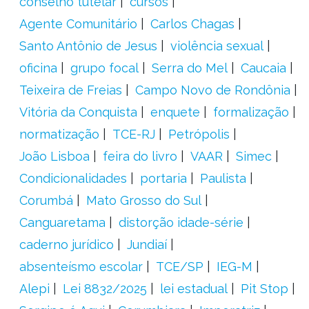
conselho tutelar
cursos
Agente Comunitário
Carlos Chagas
Santo Antônio de Jesus
violência sexual
oficina
grupo focal
Serra do Mel
Caucaia
Teixeira de Freias
Campo Novo de Rondônia
Vitória da Conquista
enquete
formalização
normatização
TCE-RJ
Petrópolis
João Lisboa
feira do livro
VAAR
Simec
Condicionalidades
portaria
Paulista
Corumbá
Mato Grosso do Sul
Canguaretama
distorção idade-série
caderno jurídico
Jundiaí
absenteísmo escolar
TCE/SP
IEG-M
Alepi
Lei 8832/2025
lei estadual
Pit Stop