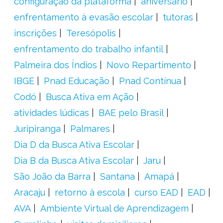
configuração da plataforma
aniversário
enfrentamento à evasão escolar
tutoras
inscrições
Teresópolis
enfrentamento do trabalho infantil
Palmeira dos Índios
Novo Repartimento
IBGE
Pnad Educação
Pnad Contínua
Codó
Busca Ativa em Ação
atividades lúdicas
BAE pelo Brasil
Juripiranga
Palmares
Dia D da Busca Ativa Escolar
Dia B da Busca Ativa Escolar
Jaru
São João da Barra
Santana
Amapá
Aracaju
retorno à escola
curso EAD
EAD
AVA
Ambiente Virtual de Aprendizagem