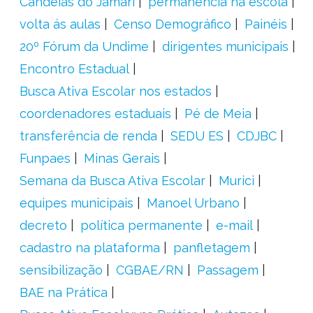
Candeias do Jamari
permanência na escola
volta ás aulas
Censo Demográfico
Painéis
20º Fórum da Undime
dirigentes municipais
Encontro Estadual
Busca Ativa Escolar nos estados
coordenadores estaduais
Pé de Meia
transferência de renda
SEDU ES
CDJBC
Funpaes
Minas Gerais
Semana da Busca Ativa Escolar
Murici
equipes municipais
Manoel Urbano
decreto
política permanente
e-mail
cadastro na plataforma
panfletagem
sensibilização
CGBAE/RN
Passagem
BAE na Prática