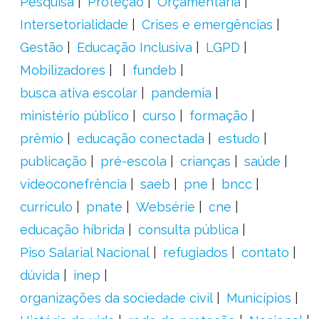
Pesquisa
Proteção
Orçamentária
Intersetorialidade
Crises e emergências
Gestão
Educação Inclusiva
LGPD
Mobilizadores
fundeb
busca ativa escolar
pandemia
ministério público
curso
formação
prêmio
educação conectada
estudo
publicação
pré-escola
crianças
saúde
videoconefrência
saeb
pne
bncc
currículo
pnate
Websérie
cne
educação híbrida
consulta pública
Piso Salarial Nacional
refugiados
contato
dúvida
inep
organizações da sociedade civil
Municípios