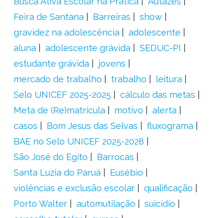
Busca Ativa Escolar na Prática
Autazes
Feira de Santana
Barreiras
show
gravidez na adolescência
adolescente
aluna
adolescente grávida
SEDUC-PI
estudante grávida
jovens
mercado de trabalho
trabalho
leitura
Selo UNICEF 2025-2025
cálculo das metas
Meta de (Re)matrícula
motivo
alerta
casos
Bom Jesus das Selvas
fluxograma
BAE no Selo UNICEF 2025-2028
São José do Egito
Barrocas
Santa Luzia do Paruá
Eusébio
violências e exclusão escolar
qualificação
Porto Walter
automutilação
suicídio