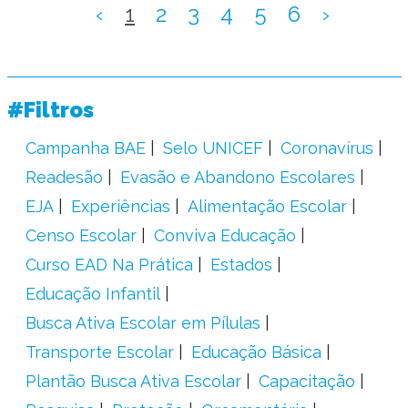
‹
1
2
3
4
5
6
›
#Filtros
Campanha BAE
Selo UNICEF
Coronavírus
Readesão
Evasão e Abandono Escolares
EJA
Experiências
Alimentação Escolar
Censo Escolar
Conviva Educação
Curso EAD Na Prática
Estados
Educação Infantil
Busca Ativa Escolar em Pílulas
Transporte Escolar
Educação Básica
Plantão Busca Ativa Escolar
Capacitação