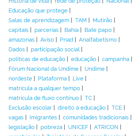
História de vida
rede de proteção
Nacional
Educação que protege
Salas de aprendizagem
TAM
Mutirão
capitais
parcerias
Bahia
Bate papo
amazonas
Aviso
Pnad
Analfabetismo
Dados
participação social
políticas de educação
educação
campanha
Fórum Nacional da Undime
Undime
nordeste
Plataforma
Live
matrícula a qualquer tempo
matrícula de fluxo contínuo
TC
Exclusão escolar
direito à educação
TCE
vagas
Imigrantes
comunidades tradicionais
legislação
pobreza
UNICEF
ATRICON