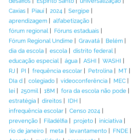
desafios
Espírito Santo
universalização
Caxias
Piauí
2024
Sergipe
aprendizagem
alfabetização
fórum regional
Fóruns estaduais
Fórum Regional Undime
Gravatá
Belém
dia da escola
escola
distrito federal
educação especial
água
ASHI
WASHI
RJ
PI
frequência escolar
Petrolina
MT
DIa d
colegiado
videoconferência
MEC
lei
250mil
18M
fora da escola não pode
estratégia
direitos
IDH
infrequência escolar
Censo 2024
prevenção
Filadélfia
projeto
iniciativa
rio de janeiro
meta
levantamento
FNDE