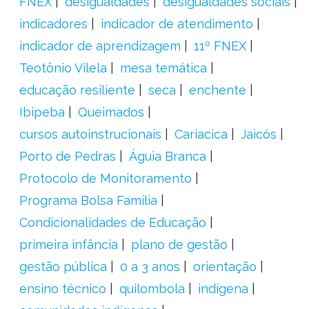
FNEX
desigualdades
desigualdades sociais
indicadores
indicador de atendimento
indicador de aprendizagem
11º FNEX
Teotônio Vilela
mesa temática
educação resiliente
seca
enchente
Ibipeba
Queimados
cursos autoinstrucionais
Cariacica
Jaicós
Porto de Pedras
Águia Branca
Protocolo de Monitoramento
Programa Bolsa Família
Condicionalidades de Educação
primeira infância
plano de gestão
gestão pública
0 a 3 anos
orientação
ensino técnico
quilombola
indígena