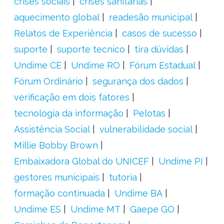
crises sociais
crises sanitárias
aquecimento global
readesão municipal
Relatos de Experiência
casos de sucesso
suporte
suporte tecnico
tira dúvidas
Undime CE
Undime RO
Fórum Estadual
Fórum Ordinário
segurança dos dados
verificação em dois fatores
tecnologia da informação
Pelotas
Assistência Social
vulnerabilidade social
Millie Bobby Brown
Embaixadora Global do UNICEF
Undime PI
gestores municipais
tutoria
formação continuada
Undime BA
Undime ES
Undime MT
Gaepe GO