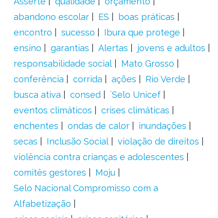
Asserte
qualidade
orçamento
abandono escolar
ES
boas práticas
encontro
sucesso
Ibura que protege
ensino
garantias
Alertas
jovens e adultos
responsabilidade social
Mato Grosso
conferência
corrida
ações
Rio Verde
busca ativa
consed
´Selo Unicef
eventos climáticos
crises climáticas
enchentes
ondas de calor
inundações
secas
Inclusão Social
violação de direitos
violência contra crianças e adolescentes
comitês gestores
Moju
Selo Nacional Compromisso com a
Alfabetização