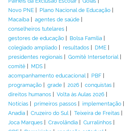
Painéis da Exclusão Escolar
Goiás
Novo PNE
Plano Nacional de Educação
Macaíba
agentes de saúde
conselheiros tutelares
gestores de educação
Bolsa Família
colegiado ampliado
resultados
DME
presidentes regionais
Gomitê Intersetorial
comitê
MDS
acompanhamento educacional
PBF
programação
grade
2026
conquistas
direitos humanos
Volta às Aulas 2026
Notícias
primeiros passos
implementação
Anadia
Cruzeiro do Sul
Teixeira de Freitas
Joca Marques
Cravolândia
Curralinhos