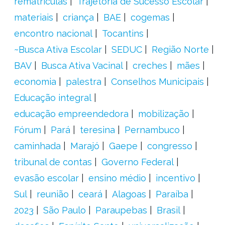
rematrículas
Trajetória de Sucesso Escolar
materiais
criança
BAE
cogemas
encontro nacional
Tocantins
~Busca Ativa Escolar
SEDUC
Região Norte
BAV
Busca Ativa Vacinal
creches
mães
economia
palestra
Conselhos Municipais
Educação integral
educação empreendedora
mobilização
Fórum
Pará
teresina
Pernambuco
caminhada
Marajó
Gaepe
congresso
tribunal de contas
Governo Federal
evasão escolar
ensino médio
incentivo
Sul
reunião
ceará
Alagoas
Paraíba
2023
São Paulo
Paraupebas
Brasil