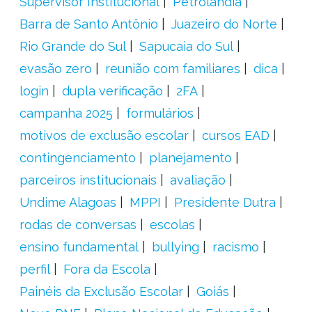
Supervisor Institucional
Petrolândia
Barra de Santo Antônio
Juazeiro do Norte
Rio Grande do Sul
Sapucaia do Sul
evasão zero
reunião com familiares
dica
login
dupla verificação
2FA
campanha 2025
formulários
motivos de exclusão escolar
cursos EAD
contingenciamento
planejamento
parceiros institucionais
avaliação
Undime Alagoas
MPPI
Presidente Dutra
rodas de conversas
escolas
ensino fundamental
bullying
racismo
perfil
Fora da Escola
Painéis da Exclusão Escolar
Goiás