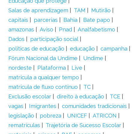
Educação que protege
Salas de aprendizagem
TAM
Mutirão
capitais
parcerias
Bahia
Bate papo
amazonas
Aviso
Pnad
Analfabetismo
Dados
participação social
políticas de educação
educação
campanha
Fórum Nacional da Undime
Undime
nordeste
Plataforma
Live
matrícula a qualquer tempo
matrícula de fluxo contínuo
TC
Exclusão escolar
direito à educação
TCE
vagas
Imigrantes
comunidades tradicionais
legislação
pobreza
UNICEF
ATRICON
rematrículas
Trajetória de Sucesso Escolar