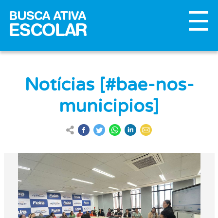
Notícias [#bae-nos-
municipios]