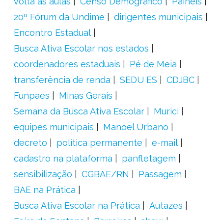
volta ás aulas
Censo Demográfico
Painéis
20º Fórum da Undime
dirigentes municipais
Encontro Estadual
Busca Ativa Escolar nos estados
coordenadores estaduais
Pé de Meia
transferência de renda
SEDU ES
CDJBC
Funpaes
Minas Gerais
Semana da Busca Ativa Escolar
Murici
equipes municipais
Manoel Urbano
decreto
política permanente
e-mail
cadastro na plataforma
panfletagem
sensibilização
CGBAE/RN
Passagem
BAE na Prática
Busca Ativa Escolar na Prática
Autazes