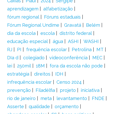
Caxias
Piauí
2024
Sergipe
aprendizagem
alfabetização
fórum regional
Fóruns estaduais
Fórum Regional Undime
Gravatá
Belém
dia da escola
escola
distrito federal
educação especial
água
ASHI
WASHI
RJ
PI
frequência escolar
Petrolina
MT
DIa d
colegiado
videoconferência
MEC
lei
250mil
18M
fora da escola não pode
estratégia
direitos
IDH
infrequência escolar
Censo 2024
prevenção
Filadélfia
projeto
iniciativa
rio de janeiro
meta
levantamento
FNDE
Asserte
qualidade
orçamento