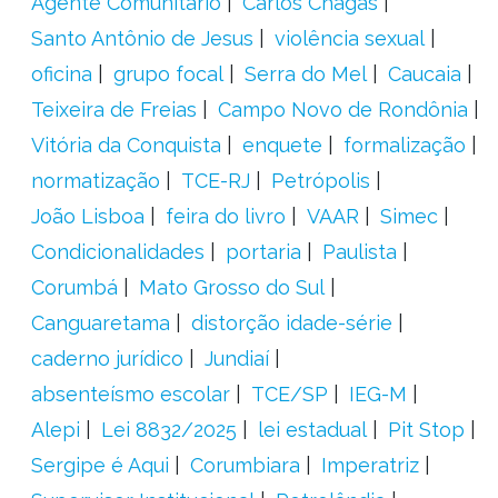
Agente Comunitário
Carlos Chagas
Santo Antônio de Jesus
violência sexual
oficina
grupo focal
Serra do Mel
Caucaia
Teixeira de Freias
Campo Novo de Rondônia
Vitória da Conquista
enquete
formalização
normatização
TCE-RJ
Petrópolis
João Lisboa
feira do livro
VAAR
Simec
Condicionalidades
portaria
Paulista
Corumbá
Mato Grosso do Sul
Canguaretama
distorção idade-série
caderno jurídico
Jundiaí
absenteísmo escolar
TCE/SP
IEG-M
Alepi
Lei 8832/2025
lei estadual
Pit Stop
Sergipe é Aqui
Corumbiara
Imperatriz