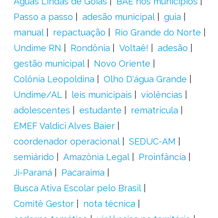
Águas Lindas de Goiás
BAE nos municípios
Passo a passo
adesão municipal
guia
manual
repactuação
Rio Grande do Norte
Undime RN
Rondônia
Voltaê!
adesão
gestão municipal
Novo Oriente
Colônia Leopoldina
Olho D'água Grande
Undime/AL
leis municipais
violências
adolescentes
estudante
rematrícula
EMEF Valdici Alves Baier
coordenador operacional
SEDUC-AM
semiárido
Amazônia Legal
Proinfância
Ji-Paraná
Pacaraima
Busca Ativa Escolar pelo Brasil
Comitê Gestor
nota técnica