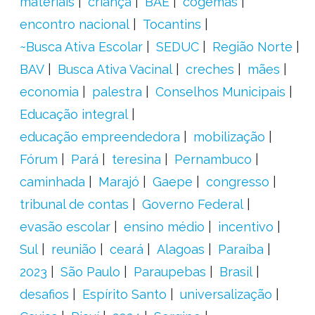
materiais
criança
BAE
cogemas
encontro nacional
Tocantins
~Busca Ativa Escolar
SEDUC
Região Norte
BAV
Busca Ativa Vacinal
creches
mães
economia
palestra
Conselhos Municipais
Educação integral
educação empreendedora
mobilização
Fórum
Pará
teresina
Pernambuco
caminhada
Marajó
Gaepe
congresso
tribunal de contas
Governo Federal
evasão escolar
ensino médio
incentivo
Sul
reunião
ceará
Alagoas
Paraíba
2023
São Paulo
Paraupebas
Brasil
desafios
Espírito Santo
universalização