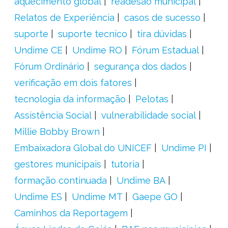
aquecimento global
readesão municipal
Relatos de Experiência
casos de sucesso
suporte
suporte tecnico
tira dúvidas
Undime CE
Undime RO
Fórum Estadual
Fórum Ordinário
segurança dos dados
verificação em dois fatores
tecnologia da informação
Pelotas
Assistência Social
vulnerabilidade social
Millie Bobby Brown
Embaixadora Global do UNICEF
Undime PI
gestores municipais
tutoria
formação continuada
Undime BA
Undime ES
Undime MT
Gaepe GO
Caminhos da Reportagem