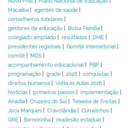
Novo PNE
Plano Nacional de Educação
Macaíba
agentes de saúde
conselheiros tutelares
gestores de educação
Bolsa Família
colegiado ampliado
resultados
DME
presidentes regionais
Gomitê Intersetorial
comitê
MDS
acompanhamento educacional
PBF
programação
grade
2026
conquistas
direitos humanos
Volta às Aulas 2026
Notícias
primeiros passos
implementação
Anadia
Cruzeiro do Sul
Teixeira de Freitas
Joca Marques
Cravolândia
Curralinhos
GRE
Barreirinha
readesão estadual