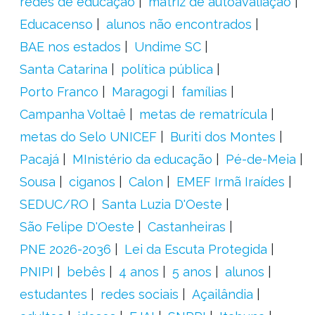
redes de educação
matriz de autoavaliação
Educacenso
alunos não encontrados
BAE nos estados
Undime SC
Santa Catarina
política pública
Porto Franco
Maragogi
famílias
Campanha Voltaê
metas de rematrícula
metas do Selo UNICEF
Buriti dos Montes
Pacajá
MInistério da educação
Pé-de-Meia
Sousa
ciganos
Calon
EMEF Irmã Iraídes
SEDUC/RO
Santa Luzia D'Oeste
São Felipe D'Oeste
Castanheiras
PNE 2026-2036
Lei da Escuta Protegida
PNIPI
bebês
4 anos
5 anos
alunos
estudantes
redes sociais
Açailândia