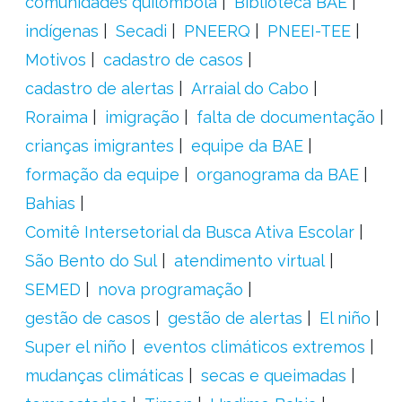
comunidades quilombola
Biblioteca BAE
indígenas
Secadi
PNEERQ
PNEEI-TEE
Motivos
cadastro de casos
cadastro de alertas
Arraial do Cabo
Roraima
imigração
falta de documentação
crianças imigrantes
equipe da BAE
formação da equipe
organograma da BAE
Bahias
Comitê Intersetorial da Busca Ativa Escolar
São Bento do Sul
atendimento virtual
SEMED
nova programação
gestão de casos
gestão de alertas
El niño
Super el niño
eventos climáticos extremos
mudanças climáticas
secas e queimadas