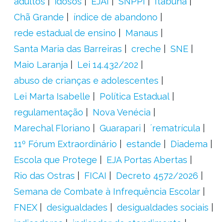
adultos
idosos
EJAI
SNPPI
Itabuna
Chã Grande
índice de abandono
rede estadual de ensino
Manaus
Santa Maria das Barreiras
creche
SNE
Maio Laranja
Lei 14.432/202
abuso de crianças e adolescentes
Lei Marta Isabelle
Política Estadual
regulamentação
Nova Venécia
Marechal Floriano
Guarapari
´rematrícula
11º Fórum Extraordinário
estande
Diadema
Escola que Protege
EJA Portas Abertas
Rio das Ostras
FICAI
Decreto 4572/2026
Semana de Combate à Infrequência Escolar
FNEX
desigualdades
desigualdades sociais