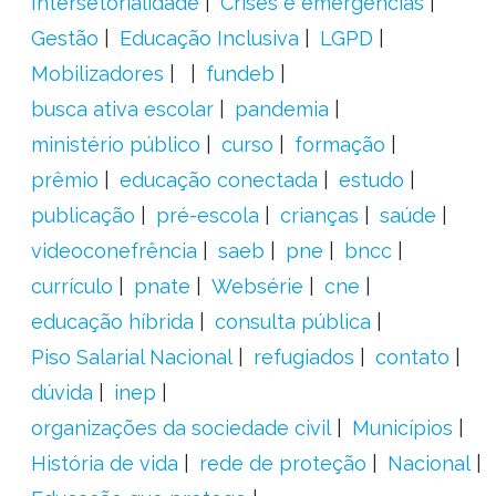
Intersetorialidade
Crises e emergências
Gestão
Educação Inclusiva
LGPD
Mobilizadores
fundeb
busca ativa escolar
pandemia
ministério público
curso
formação
prêmio
educação conectada
estudo
publicação
pré-escola
crianças
saúde
videoconefrência
saeb
pne
bncc
currículo
pnate
Websérie
cne
educação híbrida
consulta pública
Piso Salarial Nacional
refugiados
contato
dúvida
inep
organizações da sociedade civil
Municípios
História de vida
rede de proteção
Nacional