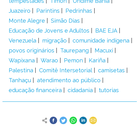
tempestades
Timon
Undime Bahia
Juazeiro
Parintins
Pedrinhas
Monte Alegre
Simão Dias
Educação de Jovens e Adultos
BAE EJA
Venezuela
migração
comunidade indígena
povos originários
Taurepang
Macuxi
Wapixana
Warao
Pemon
Kariña
Palestina
Comitê Intersetorial
camisetas
Tanhaçu
atendimento ao público
educação financeira
cidadania
tutorias