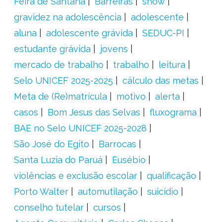
Feira de Santana
Barreiras
show
gravidez na adolescência
adolescente
aluna
adolescente grávida
SEDUC-PI
estudante grávida
jovens
mercado de trabalho
trabalho
leitura
Selo UNICEF 2025-2025
cálculo das metas
Meta de (Re)matrícula
motivo
alerta
casos
Bom Jesus das Selvas
fluxograma
BAE no Selo UNICEF 2025-2028
São José do Egito
Barrocas
Santa Luzia do Paruá
Eusébio
violências e exclusão escolar
qualificação
Porto Walter
automutilação
suicídio
conselho tutelar
cursos