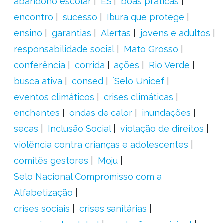
abandono escolar
ES
boas práticas
encontro
sucesso
Ibura que protege
ensino
garantias
Alertas
jovens e adultos
responsabilidade social
Mato Grosso
conferência
corrida
ações
Rio Verde
busca ativa
consed
´Selo Unicef
eventos climáticos
crises climáticas
enchentes
ondas de calor
inundações
secas
Inclusão Social
violação de direitos
violência contra crianças e adolescentes
comitês gestores
Moju
Selo Nacional Compromisso com a
Alfabetização
crises sociais
crises sanitárias