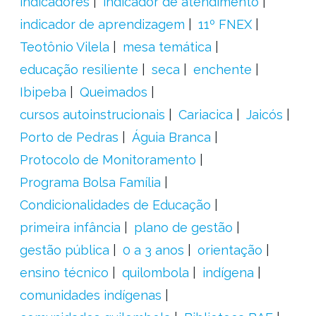
indicadores
indicador de atendimento
indicador de aprendizagem
11º FNEX
Teotônio Vilela
mesa temática
educação resiliente
seca
enchente
Ibipeba
Queimados
cursos autoinstrucionais
Cariacica
Jaicós
Porto de Pedras
Águia Branca
Protocolo de Monitoramento
Programa Bolsa Família
Condicionalidades de Educação
primeira infância
plano de gestão
gestão pública
0 a 3 anos
orientação
ensino técnico
quilombola
indígena
comunidades indígenas