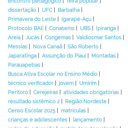
encontro pedagógico
feira popular
dissertação
UFC
Barbalha
Primavera do Leste
Igarapé-Açu
Protocolo BAE
Conasems
UBS
Ipiranga
Areia
Jucás
Congemas
Valdiosmar Santos
Messias
Nova Canaã
São Roberto
Japaratinga
Assunção do Piauí
Montadas
Parauapebas
Busca Ativa Escolar no Ensino Médio
técnico verificador
jovem
Umirim
Peritoró
Cerejeiras
atividades obrigatórias
resultado sistêmico 2
Região Nordeste
Censo Escolar 2025
matrículas
crianças e adolescentes
lançamento