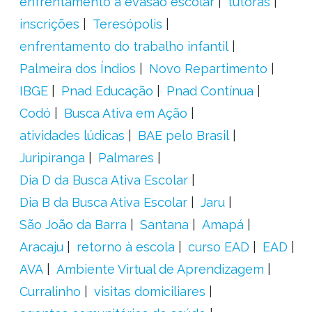
enfrentamento à evasão escolar
tutoras
inscrições
Teresópolis
enfrentamento do trabalho infantil
Palmeira dos Índios
Novo Repartimento
IBGE
Pnad Educação
Pnad Contínua
Codó
Busca Ativa em Ação
atividades lúdicas
BAE pelo Brasil
Juripiranga
Palmares
Dia D da Busca Ativa Escolar
Dia B da Busca Ativa Escolar
Jaru
São João da Barra
Santana
Amapá
Aracaju
retorno à escola
curso EAD
EAD
AVA
Ambiente Virtual de Aprendizagem
Curralinho
visitas domiciliares