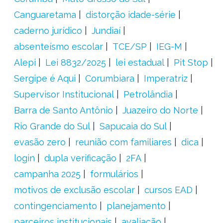
Canguaretama
distorção idade-série
caderno jurídico
Jundiaí
absenteísmo escolar
TCE/SP
IEG-M
Alepi
Lei 8832/2025
lei estadual
Pit Stop
Sergipe é Aqui
Corumbiara
Imperatriz
Supervisor Institucional
Petrolândia
Barra de Santo Antônio
Juazeiro do Norte
Rio Grande do Sul
Sapucaia do Sul
evasão zero
reunião com familiares
dica
login
dupla verificação
2FA
campanha 2025
formulários
motivos de exclusão escolar
cursos EAD
contingenciamento
planejamento
parceiros institucionais
avaliação