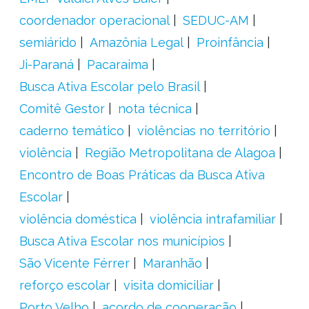
coordenador operacional
SEDUC-AM
semiárido
Amazônia Legal
Proinfância
Ji-Paraná
Pacaraima
Busca Ativa Escolar pelo Brasil
Comitê Gestor
nota técnica
caderno temático
violências no território
violência
Região Metropolitana de Alagoa
Encontro de Boas Práticas da Busca Ativa
Escolar
violência doméstica
violência intrafamiliar
Busca Ativa Escolar nos municípios
São Vicente Férrer
Maranhão
reforço escolar
visita domiciliar
Porto Velho
acordo de cooperação