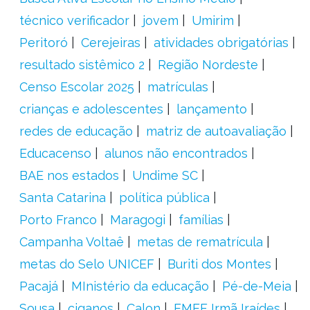
técnico verificador
jovem
Umirim
Peritoró
Cerejeiras
atividades obrigatórias
resultado sistêmico 2
Região Nordeste
Censo Escolar 2025
matrículas
crianças e adolescentes
lançamento
redes de educação
matriz de autoavaliação
Educacenso
alunos não encontrados
BAE nos estados
Undime SC
Santa Catarina
política pública
Porto Franco
Maragogi
famílias
Campanha Voltaê
metas de rematrícula
metas do Selo UNICEF
Buriti dos Montes
Pacajá
MInistério da educação
Pé-de-Meia
Sousa
ciganos
Calon
EMEF Irmã Iraídes