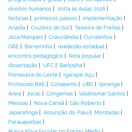
direitos humanos
Volta às Aulas 2026
Notícias
primeiros passos
implementação
Anadia
Cruzeiro do Sul
Teixeira de Freitas
Joca Marques
Cravolândia
Curralinhos
GRE
Barreirinha
readesão estadual
encontro pedagógico
feira popular
dissertação
UFC
Barbalha
Primavera do Leste
Igarapé-Açu
Protocolo BAE
Conasems
UBS
Ipiranga
Areia
Jucás
Congemas
Valdiosmar Santos
Messias
Nova Canaã
São Roberto
Japaratinga
Assunção do Piauí
Montadas
Parauapebas
Busca Ativa Escolar no Ensino Médio