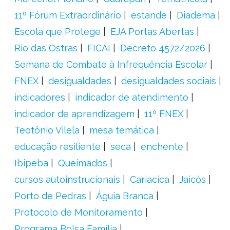
11º Fórum Extraordinário
estande
Diadema
Escola que Protege
EJA Portas Abertas
Rio das Ostras
FICAI
Decreto 4572/2026
Semana de Combate à Infrequência Escolar
FNEX
desigualdades
desigualdades sociais
indicadores
indicador de atendimento
indicador de aprendizagem
11º FNEX
Teotônio Vilela
mesa temática
educação resiliente
seca
enchente
Ibipeba
Queimados
cursos autoinstrucionais
Cariacica
Jaicós
Porto de Pedras
Águia Branca
Protocolo de Monitoramento
Programa Bolsa Família