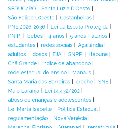
SEDUC/RO
Santa Luzia D'Oeste
São Felipe D'Oeste
Castanheiras
PNE 2026-2036
Lei da Escuta Protegida
PNIPI
bebês
4 anos
5 anos
alunos
estudantes
redes sociais
Açailândia
adultos
idosos
EJAI
SNPPI
Itabuna
Chã Grande
índice de abandono
rede estadual de ensino
Manaus
Santa Maria das Barreiras
creche
SNE
Maio Laranja
Lei 14.432/202
abuso de crianças e adolescentes
Lei Marta Isabelle
Política Estadual
regulamentação
Nova Venécia
Marechal Floriano
Guarapari
´rematrícula