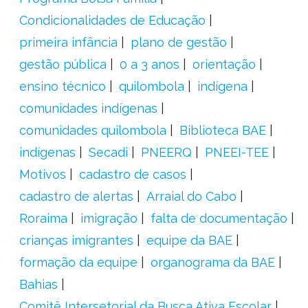
Condicionalidades de Educação
primeira infância
plano de gestão
gestão pública
0 a 3 anos
orientação
ensino técnico
quilombola
indígena
comunidades indígenas
comunidades quilombola
Biblioteca BAE
indígenas
Secadi
PNEERQ
PNEEI-TEE
Motivos
cadastro de casos
cadastro de alertas
Arraial do Cabo
Roraima
imigração
falta de documentação
crianças imigrantes
equipe da BAE
formação da equipe
organograma da BAE
Bahias
Comitê Intersetorial da Busca Ativa Escolar