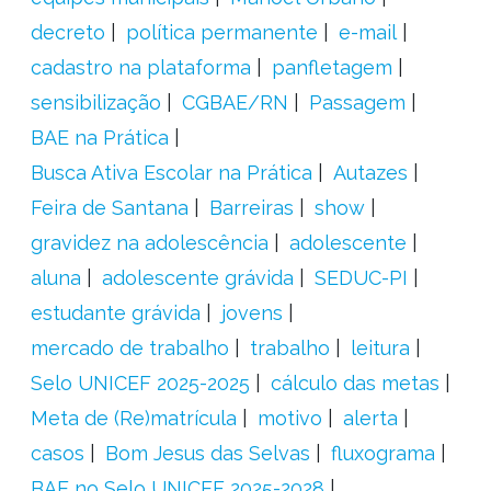
decreto
política permanente
e-mail
cadastro na plataforma
panfletagem
sensibilização
CGBAE/RN
Passagem
BAE na Prática
Busca Ativa Escolar na Prática
Autazes
Feira de Santana
Barreiras
show
gravidez na adolescência
adolescente
aluna
adolescente grávida
SEDUC-PI
estudante grávida
jovens
mercado de trabalho
trabalho
leitura
Selo UNICEF 2025-2025
cálculo das metas
Meta de (Re)matrícula
motivo
alerta
casos
Bom Jesus das Selvas
fluxograma
BAE no Selo UNICEF 2025-2028