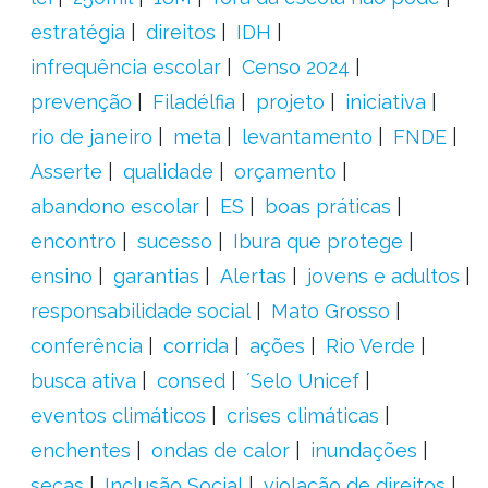
estratégia
direitos
IDH
infrequência escolar
Censo 2024
prevenção
Filadélfia
projeto
iniciativa
rio de janeiro
meta
levantamento
FNDE
Asserte
qualidade
orçamento
abandono escolar
ES
boas práticas
encontro
sucesso
Ibura que protege
ensino
garantias
Alertas
jovens e adultos
responsabilidade social
Mato Grosso
conferência
corrida
ações
Rio Verde
busca ativa
consed
´Selo Unicef
eventos climáticos
crises climáticas
enchentes
ondas de calor
inundações
secas
Inclusão Social
violação de direitos