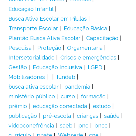
Educação Infantil
Busca Ativa Escolar em Pílulas
Transporte Escolar
Educação Básica
Plantão Busca Ativa Escolar
Capacitação
Pesquisa
Proteção
Orçamentária
Intersetorialidade
Crises e emergências
Gestão
Educação Inclusiva
LGPD
Mobilizadores
fundeb
busca ativa escolar
pandemia
ministério público
curso
formação
prêmio
educação conectada
estudo
publicação
pré-escola
crianças
saúde
videoconefrência
saeb
pne
bncc
currículo
pnate
Websérie
cne