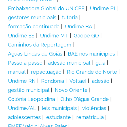
Embaixadora Global do UNICEF
Undime PI
gestores municipais
tutoria
formação continuada
Undime BA
Undime ES
Undime MT
Gaepe GO
Caminhos da Reportagem
Águas Lindas de Goiás
BAE nos municípios
Passo a passo
adesão municipal
guia
manual
repactuação
Rio Grande do Norte
Undime RN
Rondônia
Voltaê!
adesão
gestão municipal
Novo Oriente
Colônia Leopoldina
Olho D'água Grande
Undime/AL
leis municipais
violências
adolescentes
estudante
rematrícula
EMEF Valdici Alves Baier