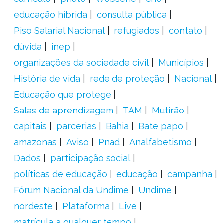
educação híbrida
consulta pública
Piso Salarial Nacional
refugiados
contato
dúvida
inep
organizações da sociedade civil
Municípios
História de vida
rede de proteção
Nacional
Educação que protege
Salas de aprendizagem
TAM
Mutirão
capitais
parcerias
Bahia
Bate papo
amazonas
Aviso
Pnad
Analfabetismo
Dados
participação social
políticas de educação
educação
campanha
Fórum Nacional da Undime
Undime
nordeste
Plataforma
Live
matrícula a qualquer tempo