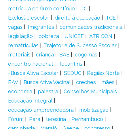
matrícula de fluxo contínuo
TC
Exclusão escolar
direito à educação
TCE
vagas
Imigrantes
comunidades tradicionais
legislação
pobreza
UNICEF
ATRICON
rematrículas
Trajetória de Sucesso Escolar
materiais
criança
BAE
cogemas
encontro nacional
Tocantins
~Busca Ativa Escolar
SEDUC
Região Norte
BAV
Busca Ativa Vacinal
creches
mães
economia
palestra
Conselhos Municipais
Educação integral
educação empreendedora
mobilização
Fórum
Pará
teresina
Pernambuco
caminhada
Marajó
Gaepe
congresso