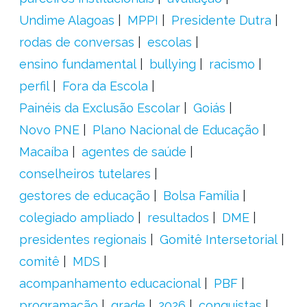
Undime Alagoas
MPPI
Presidente Dutra
rodas de conversas
escolas
ensino fundamental
bullying
racismo
perfil
Fora da Escola
Painéis da Exclusão Escolar
Goiás
Novo PNE
Plano Nacional de Educação
Macaíba
agentes de saúde
conselheiros tutelares
gestores de educação
Bolsa Família
colegiado ampliado
resultados
DME
presidentes regionais
Gomitê Intersetorial
comitê
MDS
acompanhamento educacional
PBF
programação
grade
2026
conquistas