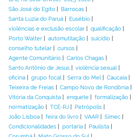
São José do Egito
Barrocas
Santa Luzia do Paruá
Eusébio
violências e exclusão escolar
qualificação
Porto Walter
automutilação
suicídio
conselho tutelar
cursos
Agente Comunitário
Carlos Chagas
Santo Antônio de Jesus
violência sexual
oficina
grupo focal
Serra do Mel
Caucaia
Teixeira de Freias
Campo Novo de Rondônia
Vitória da Conquista
enquete
formalização
normatização
TCE-RJ
Petrópolis
João Lisboa
feira do livro
VAAR
Simec
Condicionalidades
portaria
Paulista
Corumbá
Mato Grosso do Sul