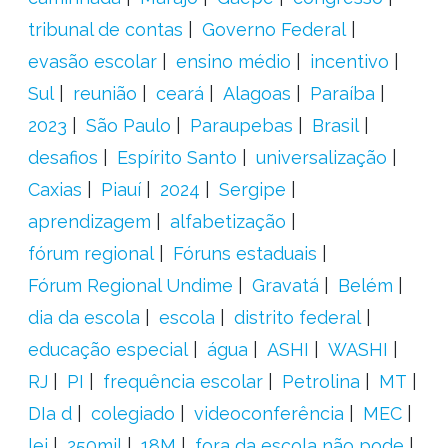
tribunal de contas
Governo Federal
evasão escolar
ensino médio
incentivo
Sul
reunião
ceará
Alagoas
Paraíba
2023
São Paulo
Paraupebas
Brasil
desafios
Espírito Santo
universalização
Caxias
Piauí
2024
Sergipe
aprendizagem
alfabetização
fórum regional
Fóruns estaduais
Fórum Regional Undime
Gravatá
Belém
dia da escola
escola
distrito federal
educação especial
água
ASHI
WASHI
RJ
PI
frequência escolar
Petrolina
MT
DIa d
colegiado
videoconferência
MEC
lei
250mil
18M
fora da escola não pode