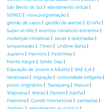
São Bento do Sul
atendimento virtual
SEMED
nova programação
gestão de casos
gestão de alertas
El niño
Super el niño
eventos climáticos extremos
mudanças climáticas
secas e queimadas
tempestades
Timon
Undime Bahia
Juazeiro
Parintins
Pedrinhas
Monte Alegre
Simão Dias
Educação de Jovens e Adultos
BAE EJA
Venezuela
migração
comunidade indígena
povos originários
Taurepang
Macuxi
Wapixana
Warao
Pemon
Kariña
Palestina
Comitê Intersetorial
camisetas
Tanhaçu
atendimento ao público