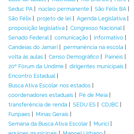
Seduc PA
núcleo permanente
São Félix BA
São Félix
projeto de lei
Agenda Legislativa
proposição legislativa
Congresso Nacional
Senado Federal
comunicação
informativo
Candeias do Jamari
permanência na escola
volta ás aulas
Censo Demográfico
Painéis
20º Fórum da Undime
dirigentes municipais
Encontro Estadual
Busca Ativa Escolar nos estados
coordenadores estaduais
Pé de Meia
transferência de renda
SEDU ES
CDJBC
Funpaes
Minas Gerais
Semana da Busca Ativa Escolar
Murici
equipes municipais
Manoel Urbano