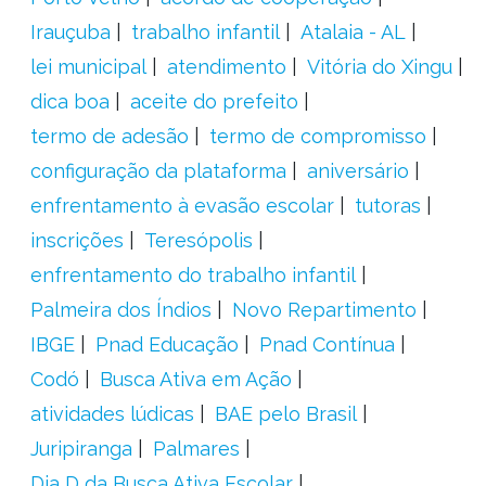
Irauçuba
trabalho infantil
Atalaia - AL
lei municipal
atendimento
Vitória do Xingu
dica boa
aceite do prefeito
termo de adesão
termo de compromisso
configuração da plataforma
aniversário
enfrentamento à evasão escolar
tutoras
inscrições
Teresópolis
enfrentamento do trabalho infantil
Palmeira dos Índios
Novo Repartimento
IBGE
Pnad Educação
Pnad Contínua
Codó
Busca Ativa em Ação
atividades lúdicas
BAE pelo Brasil
Juripiranga
Palmares
Dia D da Busca Ativa Escolar