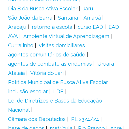
Dia B da Busca Ativa Escolar
Jaru
São João da Barra
Santana
Amapá
Aracaju
retorno à escola
curso EAD
EAD
AVA
Ambiente Virtual de Aprendizagem
Curralinho
visitas domiciliares
agentes comunitários de saúde
agentes de combate às endemias
Uruará
Atalaia
Vitória do Jari
Política Municipal de Busca Ativa Escolar
inclusão escolar
LDB
Lei de Diretrizes e Bases da Educação
Nacional
Câmara dos Deputados
PL 2324/24
base de dados
matrícula
Rio Branco
Acre