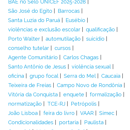
BAE no Selo UNICEF 2025-2028
São José do Egito
Barrocas
Santa Luzia do Paruá
Eusébio
violências e exclusão escolar
qualificação
Porto Walter
automutilação
suicídio
conselho tutelar
cursos
Agente Comunitário
Carlos Chagas
Santo Antônio de Jesus
violência sexual
oficina
grupo focal
Serra do Mel
Caucaia
Teixeira de Freias
Campo Novo de Rondônia
Vitória da Conquista
enquete
formalização
normatização
TCE-RJ
Petrópolis
João Lisboa
feira do livro
VAAR
Simec
Condicionalidades
portaria
Paulista