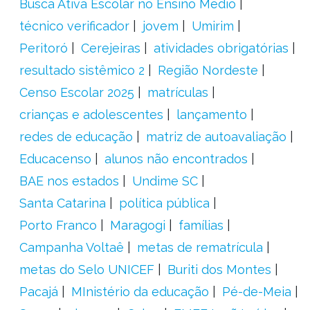
Busca Ativa Escolar no Ensino Médio
técnico verificador
jovem
Umirim
Peritoró
Cerejeiras
atividades obrigatórias
resultado sistêmico 2
Região Nordeste
Censo Escolar 2025
matrículas
crianças e adolescentes
lançamento
redes de educação
matriz de autoavaliação
Educacenso
alunos não encontrados
BAE nos estados
Undime SC
Santa Catarina
política pública
Porto Franco
Maragogi
famílias
Campanha Voltaê
metas de rematrícula
metas do Selo UNICEF
Buriti dos Montes
Pacajá
MInistério da educação
Pé-de-Meia