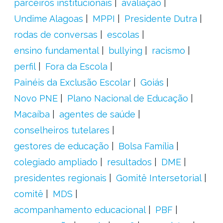
parceiros institucionais
avaliação
Undime Alagoas
MPPI
Presidente Dutra
rodas de conversas
escolas
ensino fundamental
bullying
racismo
perfil
Fora da Escola
Painéis da Exclusão Escolar
Goiás
Novo PNE
Plano Nacional de Educação
Macaíba
agentes de saúde
conselheiros tutelares
gestores de educação
Bolsa Família
colegiado ampliado
resultados
DME
presidentes regionais
Gomitê Intersetorial
comitê
MDS
acompanhamento educacional
PBF