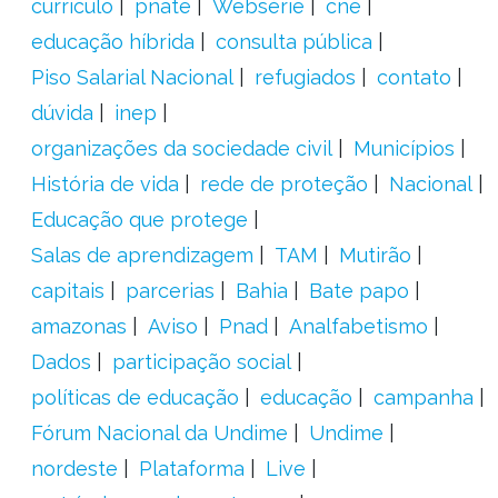
currículo
pnate
Websérie
cne
educação híbrida
consulta pública
Piso Salarial Nacional
refugiados
contato
dúvida
inep
organizações da sociedade civil
Municípios
História de vida
rede de proteção
Nacional
Educação que protege
Salas de aprendizagem
TAM
Mutirão
capitais
parcerias
Bahia
Bate papo
amazonas
Aviso
Pnad
Analfabetismo
Dados
participação social
políticas de educação
educação
campanha
Fórum Nacional da Undime
Undime
nordeste
Plataforma
Live