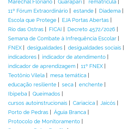
Marechal Floriano
Guarapari
´rematrícula
11º Fórum Extraordinário
estande
Diadema
Escola que Protege
EJA Portas Abertas
Rio das Ostras
FICAI
Decreto 4572/2026
Semana de Combate à Infrequência Escolar
FNEX
desigualdades
desigualdades sociais
indicadores
indicador de atendimento
indicador de aprendizagem
11º FNEX
Teotônio Vilela
mesa temática
educação resiliente
seca
enchente
Ibipeba
Queimados
cursos autoinstrucionais
Cariacica
Jaicós
Porto de Pedras
Águia Branca
Protocolo de Monitoramento