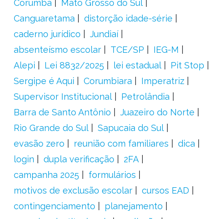
Corumbá
Mato Grosso do Sul
Canguaretama
distorção idade-série
caderno jurídico
Jundiaí
absenteísmo escolar
TCE/SP
IEG-M
Alepi
Lei 8832/2025
lei estadual
Pit Stop
Sergipe é Aqui
Corumbiara
Imperatriz
Supervisor Institucional
Petrolândia
Barra de Santo Antônio
Juazeiro do Norte
Rio Grande do Sul
Sapucaia do Sul
evasão zero
reunião com familiares
dica
login
dupla verificação
2FA
campanha 2025
formulários
motivos de exclusão escolar
cursos EAD
contingenciamento
planejamento