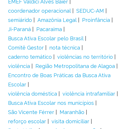
EMEF Valdici Alves Baier
coordenador operacional
SEDUC-AM
semiárido
Amazônia Legal
Proinfância
Ji-Paraná
Pacaraima
Busca Ativa Escolar pelo Brasil
Comitê Gestor
nota técnica
caderno temático
violências no território
violência
Região Metropolitana de Alagoa
Encontro de Boas Práticas da Busca Ativa
Escolar
violência doméstica
violência intrafamiliar
Busca Ativa Escolar nos municípios
São Vicente Férrer
Maranhão
reforço escolar
visita domiciliar