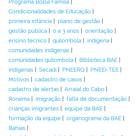
Programa Bolsa Família
Condicionalidades de Educação
primeira infância
plano de gestão
gestão pública
0 a 3 anos
orientação
ensino técnico
quilombola
indígena
comunidades indígenas
comunidades quilombola
Biblioteca BAE
indígenas
Secadi
PNEERQ
PNEEI-TEE
Motivos
cadastro de casos
cadastro de alertas
Arraial do Cabo
Roraima
imigração
falta de documentação
crianças imigrantes
equipe da BAE
formação da equipe
organograma da BAE
Bahias