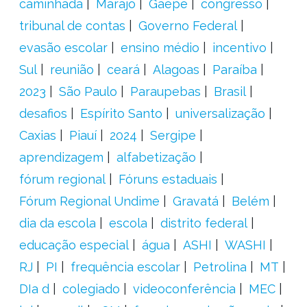
caminhada
Marajó
Gaepe
congresso
tribunal de contas
Governo Federal
evasão escolar
ensino médio
incentivo
Sul
reunião
ceará
Alagoas
Paraíba
2023
São Paulo
Paraupebas
Brasil
desafios
Espírito Santo
universalização
Caxias
Piauí
2024
Sergipe
aprendizagem
alfabetização
fórum regional
Fóruns estaduais
Fórum Regional Undime
Gravatá
Belém
dia da escola
escola
distrito federal
educação especial
água
ASHI
WASHI
RJ
PI
frequência escolar
Petrolina
MT
DIa d
colegiado
videoconferência
MEC