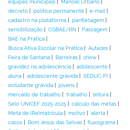
equipes municipais
Manoel Urbano
decreto
política permanente
e-mail
cadastro na plataforma
panfletagem
sensibilização
CGBAE/RN
Passagem
BAE na Prática
Busca Ativa Escolar na Prática
Autazes
Feira de Santana
Barreiras
show
gravidez na adolescência
adolescente
aluna
adolescente grávida
SEDUC-PI
estudante grávida
jovens
mercado de trabalho
trabalho
leitura
Selo UNICEF 2025-2025
cálculo das metas
Meta de (Re)matrícula
motivo
alerta
casos
Bom Jesus das Selvas
fluxograma