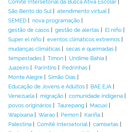
Comitê Intersetorial da Busca Ativa Escolar
São Bento do Sul
atendimento virtual
SEMED
nova programação
gestão de casos
gestão de alertas
El niño
Super el niño
eventos climáticos extremos
mudanças climáticas
secas e queimadas
tempestades
Timon
Undime Bahia
Juazeiro
Parintins
Pedrinhas
Monte Alegre
Simão Dias
Educação de Jovens e Adultos
BAE EJA
Venezuela
migração
comunidade indígena
povos originários
Taurepang
Macuxi
Wapixana
Warao
Pemon
Kariña
Palestina
Comitê Intersetorial
camisetas