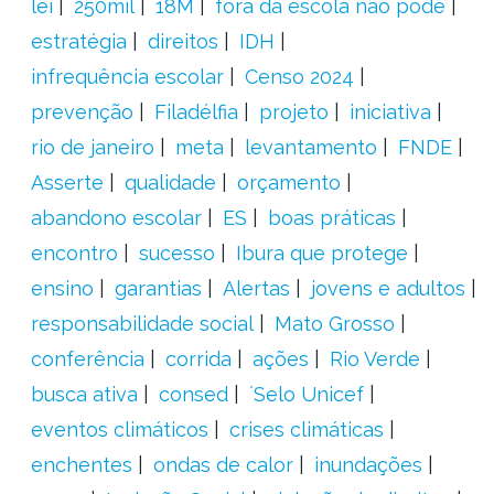
lei
250mil
18M
fora da escola não pode
estratégia
direitos
IDH
infrequência escolar
Censo 2024
prevenção
Filadélfia
projeto
iniciativa
rio de janeiro
meta
levantamento
FNDE
Asserte
qualidade
orçamento
abandono escolar
ES
boas práticas
encontro
sucesso
Ibura que protege
ensino
garantias
Alertas
jovens e adultos
responsabilidade social
Mato Grosso
conferência
corrida
ações
Rio Verde
busca ativa
consed
´Selo Unicef
eventos climáticos
crises climáticas
enchentes
ondas de calor
inundações