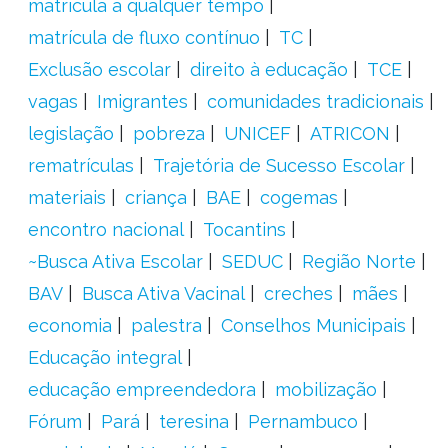
matrícula a qualquer tempo
matrícula de fluxo contínuo
TC
Exclusão escolar
direito à educação
TCE
vagas
Imigrantes
comunidades tradicionais
legislação
pobreza
UNICEF
ATRICON
rematrículas
Trajetória de Sucesso Escolar
materiais
criança
BAE
cogemas
encontro nacional
Tocantins
~Busca Ativa Escolar
SEDUC
Região Norte
BAV
Busca Ativa Vacinal
creches
mães
economia
palestra
Conselhos Municipais
Educação integral
educação empreendedora
mobilização
Fórum
Pará
teresina
Pernambuco