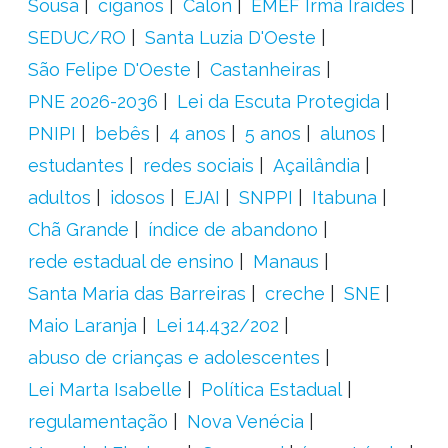
Sousa
ciganos
Calon
EMEF Irmã Iraídes
SEDUC/RO
Santa Luzia D'Oeste
São Felipe D'Oeste
Castanheiras
PNE 2026-2036
Lei da Escuta Protegida
PNIPI
bebês
4 anos
5 anos
alunos
estudantes
redes sociais
Açailândia
adultos
idosos
EJAI
SNPPI
Itabuna
Chã Grande
índice de abandono
rede estadual de ensino
Manaus
Santa Maria das Barreiras
creche
SNE
Maio Laranja
Lei 14.432/202
abuso de crianças e adolescentes
Lei Marta Isabelle
Política Estadual
regulamentação
Nova Venécia