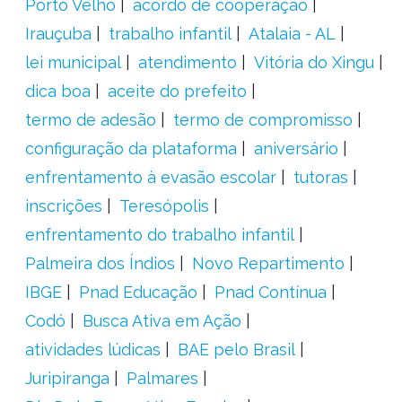
Porto Velho
acordo de cooperação
Irauçuba
trabalho infantil
Atalaia - AL
lei municipal
atendimento
Vitória do Xingu
dica boa
aceite do prefeito
termo de adesão
termo de compromisso
configuração da plataforma
aniversário
enfrentamento à evasão escolar
tutoras
inscrições
Teresópolis
enfrentamento do trabalho infantil
Palmeira dos Índios
Novo Repartimento
IBGE
Pnad Educação
Pnad Contínua
Codó
Busca Ativa em Ação
atividades lúdicas
BAE pelo Brasil
Juripiranga
Palmares