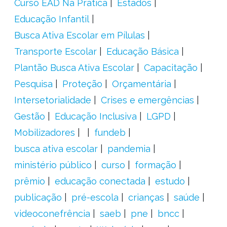
Curso EAD Na Prática
Estados
Educação Infantil
Busca Ativa Escolar em Pílulas
Transporte Escolar
Educação Básica
Plantão Busca Ativa Escolar
Capacitação
Pesquisa
Proteção
Orçamentária
Intersetorialidade
Crises e emergências
Gestão
Educação Inclusiva
LGPD
Mobilizadores
fundeb
busca ativa escolar
pandemia
ministério público
curso
formação
prêmio
educação conectada
estudo
publicação
pré-escola
crianças
saúde
videoconefrência
saeb
pne
bncc