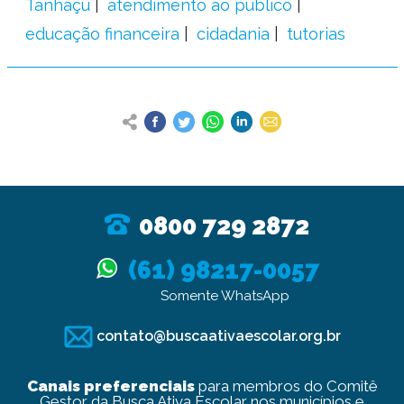
Tanhaçu
atendimento ao público
educação financeira
cidadania
tutorias
0800 729 2872
(61) 98217-0057
Somente WhatsApp
contato@buscaativaescolar.org.br
Canais preferenciais
para membros do Comitê
Gestor da Busca Ativa Escolar nos municípios e