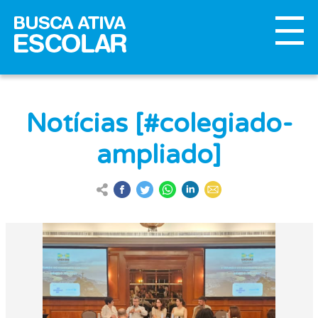
Notícias [#colegiado-
ampliado]