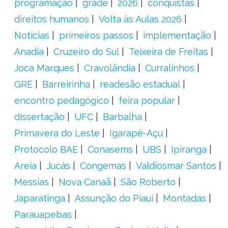
programação
grade
2026
conquistas
direitos humanos
Volta às Aulas 2026
Notícias
primeiros passos
implementação
Anadia
Cruzeiro do Sul
Teixeira de Freitas
Joca Marques
Cravolândia
Curralinhos
GRE
Barreirinha
readesão estadual
encontro pedagógico
feira popular
dissertação
UFC
Barbalha
Primavera do Leste
Igarapé-Açu
Protocolo BAE
Conasems
UBS
Ipiranga
Areia
Jucás
Congemas
Valdiosmar Santos
Messias
Nova Canaã
São Roberto
Japaratinga
Assunção do Piauí
Montadas
Parauapebas