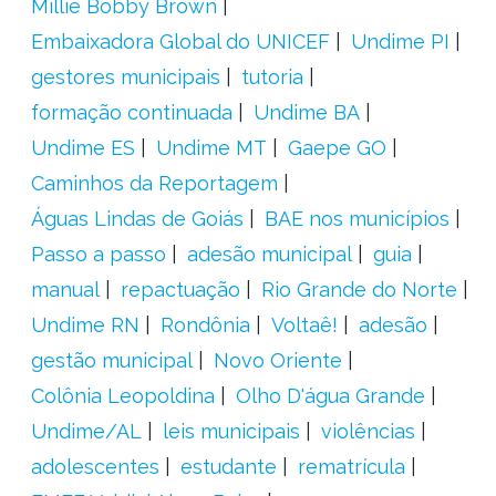
Millie Bobby Brown
Embaixadora Global do UNICEF
Undime PI
gestores municipais
tutoria
formação continuada
Undime BA
Undime ES
Undime MT
Gaepe GO
Caminhos da Reportagem
Águas Lindas de Goiás
BAE nos municípios
Passo a passo
adesão municipal
guia
manual
repactuação
Rio Grande do Norte
Undime RN
Rondônia
Voltaê!
adesão
gestão municipal
Novo Oriente
Colônia Leopoldina
Olho D'água Grande
Undime/AL
leis municipais
violências
adolescentes
estudante
rematrícula