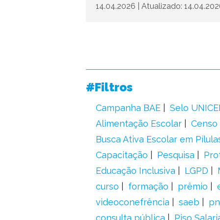
14.04.2026
|
Atualizado: 14.04.20
#Filtros
Campanha BAE
Selo UNICE
Alimentação Escolar
Censo 
Busca Ativa Escolar em Pílula
Capacitação
Pesquisa
Pro
Educação Inclusiva
LGPD
curso
formação
prêmio
videoconefrência
saeb
pn
consulta pública
Piso Salari