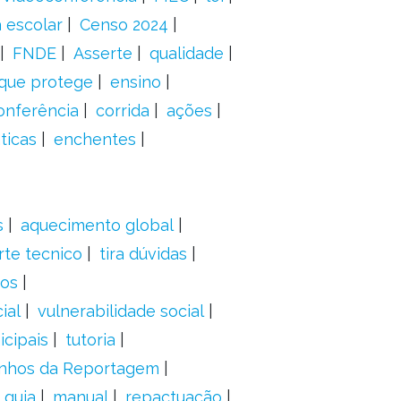
 escolar
Censo 2024
FNDE
Asserte
qualidade
 que protege
ensino
onferência
corrida
ações
ticas
enchentes
s
aquecimento global
rte tecnico
tira dúvidas
dos
ial
vulnerabilidade social
cipais
tutoria
nhos da Reportagem
guia
manual
repactuação