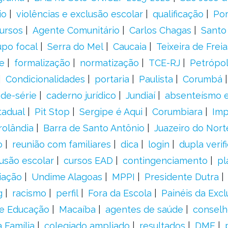
io
violências e exclusão escolar
qualificação
Por
ursos
Agente Comunitário
Carlos Chagas
Santo
upo focal
Serra do Mel
Caucaia
Teixeira de Freia
e
formalização
normatização
TCE-RJ
Petrópol
Condicionalidades
portaria
Paulista
Corumbá
ade-série
caderno jurídico
Jundiaí
absenteísmo e
tadual
Pit Stop
Sergipe é Aqui
Corumbiara
Imp
rolândia
Barra de Santo Antônio
Juazeiro do Nort
o
reunião com familiares
dica
login
dupla verif
usão escolar
cursos EAD
contingenciamento
pl
iação
Undime Alagoas
MPPI
Presidente Dutra
g
racismo
perfil
Fora da Escola
Painéis da Excl
de Educação
Macaíba
agentes de saúde
conselh
 Família
colegiado ampliado
resultados
DME