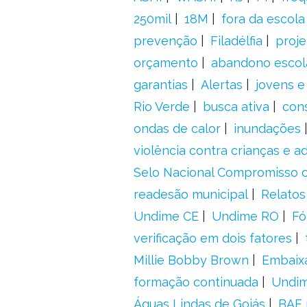
250mil
18M
fora da escol
prevenção
Filadélfia
proje
orçamento
abandono escol
garantias
Alertas
jovens e
Rio Verde
busca ativa
con
ondas de calor
inundações
violência contra crianças e 
Selo Nacional Compromisso c
readesão municipal
Relatos
Undime CE
Undime RO
Fó
verificação em dois fatores
Millie Bobby Brown
Embaix
formação continuada
Undi
Águas Lindas de Goiás
BAE 