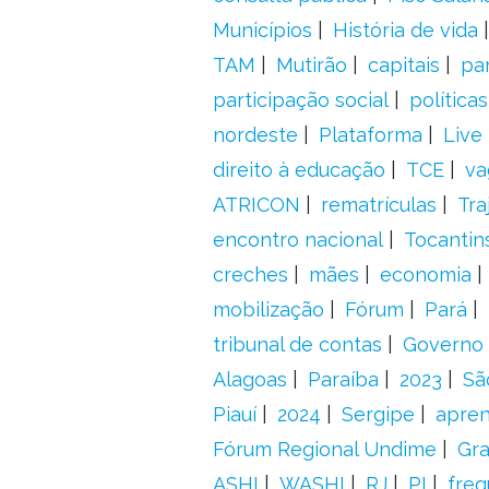
Municípios
História de vida
TAM
Mutirão
capitais
pa
participação social
política
nordeste
Plataforma
Live
direito à educação
TCE
va
ATRICON
rematrículas
Tra
encontro nacional
Tocantin
creches
mães
economia
mobilização
Fórum
Pará
tribunal de contas
Governo 
Alagoas
Paraíba
2023
Sã
Piauí
2024
Sergipe
apre
Fórum Regional Undime
Gra
ASHI
WASHI
RJ
PI
freq