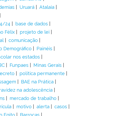
demias
Uruará
Atalaia
24/24
base de dados
o Félix
projeto de lei
al
comunicação
o Demográfico
Painéis
scolar nos estados
BC
Funpaes
Minas Gerais
ecreto
política permanente
ssagem
BAE na Prática
ravidez na adolescência
ns
mercado de trabalho
ícula
motivo
alerta
casos
o Egito
Barrocas