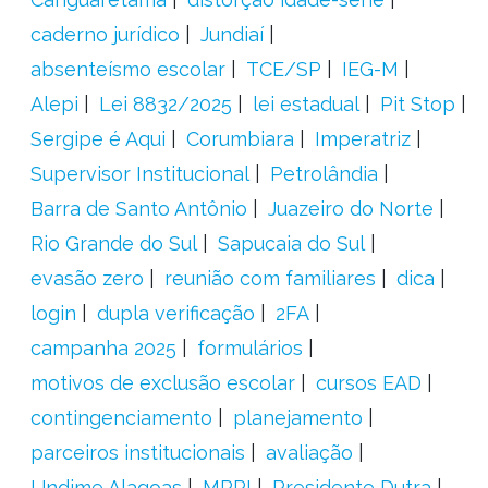
caderno jurídico
Jundiaí
absenteísmo escolar
TCE/SP
IEG-M
Alepi
Lei 8832/2025
lei estadual
Pit Stop
Sergipe é Aqui
Corumbiara
Imperatriz
Supervisor Institucional
Petrolândia
Barra de Santo Antônio
Juazeiro do Norte
Rio Grande do Sul
Sapucaia do Sul
evasão zero
reunião com familiares
dica
login
dupla verificação
2FA
campanha 2025
formulários
motivos de exclusão escolar
cursos EAD
contingenciamento
planejamento
parceiros institucionais
avaliação
Undime Alagoas
MPPI
Presidente Dutra