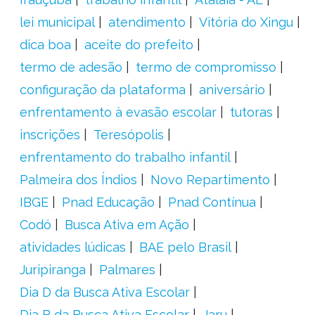
lei municipal
atendimento
Vitória do Xingu
dica boa
aceite do prefeito
termo de adesão
termo de compromisso
configuração da plataforma
aniversário
enfrentamento à evasão escolar
tutoras
inscrições
Teresópolis
enfrentamento do trabalho infantil
Palmeira dos Índios
Novo Repartimento
IBGE
Pnad Educação
Pnad Contínua
Codó
Busca Ativa em Ação
atividades lúdicas
BAE pelo Brasil
Juripiranga
Palmares
Dia D da Busca Ativa Escolar
Dia B da Busca Ativa Escolar
Jaru