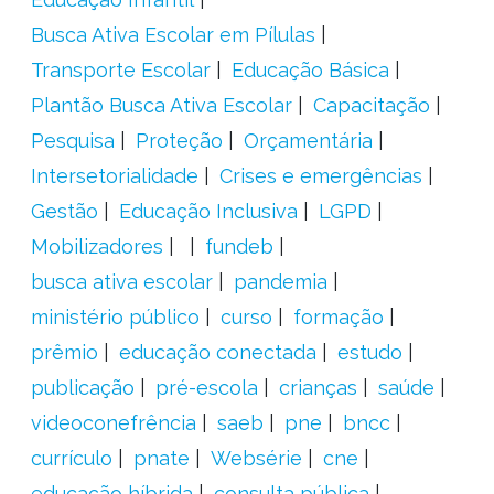
Busca Ativa Escolar em Pílulas
Transporte Escolar
Educação Básica
Plantão Busca Ativa Escolar
Capacitação
Pesquisa
Proteção
Orçamentária
Intersetorialidade
Crises e emergências
Gestão
Educação Inclusiva
LGPD
Mobilizadores
fundeb
busca ativa escolar
pandemia
ministério público
curso
formação
prêmio
educação conectada
estudo
publicação
pré-escola
crianças
saúde
videoconefrência
saeb
pne
bncc
currículo
pnate
Websérie
cne
educação híbrida
consulta pública