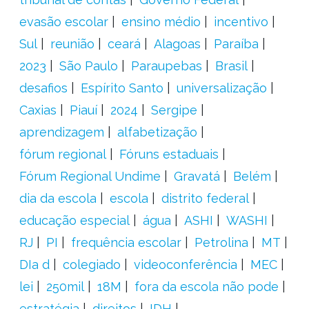
evasão escolar
ensino médio
incentivo
Sul
reunião
ceará
Alagoas
Paraíba
2023
São Paulo
Paraupebas
Brasil
desafios
Espírito Santo
universalização
Caxias
Piauí
2024
Sergipe
aprendizagem
alfabetização
fórum regional
Fóruns estaduais
Fórum Regional Undime
Gravatá
Belém
dia da escola
escola
distrito federal
educação especial
água
ASHI
WASHI
RJ
PI
frequência escolar
Petrolina
MT
DIa d
colegiado
videoconferência
MEC
lei
250mil
18M
fora da escola não pode
estratégia
direitos
IDH