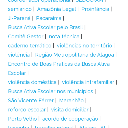
semiárido
Amazônia Legal
Proinfância
Ji-Paraná
Pacaraima
Busca Ativa Escolar pelo Brasil
Comitê Gestor
nota técnica
caderno temático
violências no território
violência
Região Metropolitana de Alagoa
Encontro de Boas Práticas da Busca Ativa
Escolar
violência doméstica
violência intrafamiliar
Busca Ativa Escolar nos municípios
São Vicente Férrer
Maranhão
reforço escolar
visita domiciliar
Porto Velho
acordo de cooperação
Irauçuba
trabalho infantil
Atalaia - AL