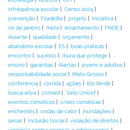
infrequência escolar
Censo 2024
prevenção
Filadélfia
projeto
iniciativa
rio de janeiro
meta
levantamento
FNDE
Asserte
qualidade
orçamento
abandono escolar
ES
boas práticas
encontro
sucesso
Ibura que protege
ensino
garantias
Alertas
jovens e adultos
responsabilidade social
Mato Grosso
conferência
corrida
ações
Rio Verde
busca ativa
consed
´Selo Unicef
eventos climáticos
crises climáticas
enchentes
ondas de calor
inundações
secas
Inclusão Social
violação de direitos
violência contra crianças e adolescentes