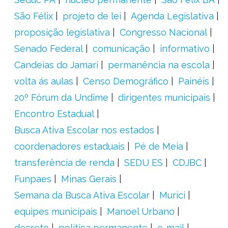
São Félix
projeto de lei
Agenda Legislativa
proposição legislativa
Congresso Nacional
Senado Federal
comunicação
informativo
Candeias do Jamari
permanência na escola
volta ás aulas
Censo Demográfico
Painéis
20º Fórum da Undime
dirigentes municipais
Encontro Estadual
Busca Ativa Escolar nos estados
coordenadores estaduais
Pé de Meia
transferência de renda
SEDU ES
CDJBC
Funpaes
Minas Gerais
Semana da Busca Ativa Escolar
Murici
equipes municipais
Manoel Urbano
decreto
política permanente
e-mail