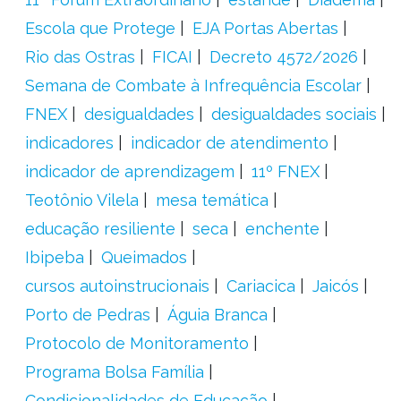
Escola que Protege
EJA Portas Abertas
Rio das Ostras
FICAI
Decreto 4572/2026
Semana de Combate à Infrequência Escolar
FNEX
desigualdades
desigualdades sociais
indicadores
indicador de atendimento
indicador de aprendizagem
11º FNEX
Teotônio Vilela
mesa temática
educação resiliente
seca
enchente
Ibipeba
Queimados
cursos autoinstrucionais
Cariacica
Jaicós
Porto de Pedras
Águia Branca
Protocolo de Monitoramento
Programa Bolsa Família
Condicionalidades de Educação