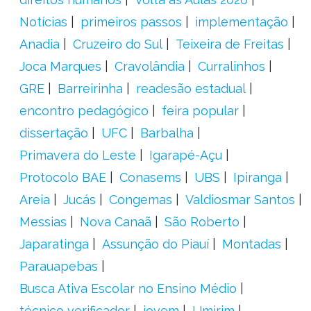
Notícias
primeiros passos
implementação
Anadia
Cruzeiro do Sul
Teixeira de Freitas
Joca Marques
Cravolândia
Curralinhos
GRE
Barreirinha
readesão estadual
encontro pedagógico
feira popular
dissertação
UFC
Barbalha
Primavera do Leste
Igarapé-Açu
Protocolo BAE
Conasems
UBS
Ipiranga
Areia
Jucás
Congemas
Valdiosmar Santos
Messias
Nova Canaã
São Roberto
Japaratinga
Assunção do Piauí
Montadas
Parauapebas
Busca Ativa Escolar no Ensino Médio
técnico verificador
jovem
Umirim