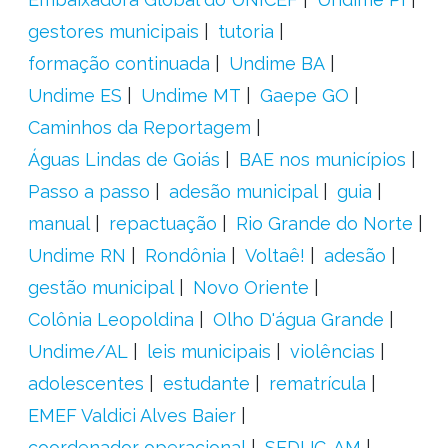
gestores municipais
tutoria
formação continuada
Undime BA
Undime ES
Undime MT
Gaepe GO
Caminhos da Reportagem
Águas Lindas de Goiás
BAE nos municípios
Passo a passo
adesão municipal
guia
manual
repactuação
Rio Grande do Norte
Undime RN
Rondônia
Voltaê!
adesão
gestão municipal
Novo Oriente
Colônia Leopoldina
Olho D'água Grande
Undime/AL
leis municipais
violências
adolescentes
estudante
rematrícula
EMEF Valdici Alves Baier
coordenador operacional
SEDUC-AM