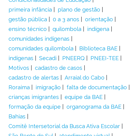
primeira infância
plano de gestão
gestão pública
0 a 3 anos
orientação
ensino técnico
quilombola
indígena
comunidades indígenas
comunidades quilombola
Biblioteca BAE
indígenas
Secadi
PNEERQ
PNEEI-TEE
Motivos
cadastro de casos
cadastro de alertas
Arraial do Cabo
Roraima
imigração
falta de documentação
crianças imigrantes
equipe da BAE
formação da equipe
organograma da BAE
Bahias
Comitê Intersetorial da Busca Ativa Escolar
São Bento do Sul
atendimento virtual