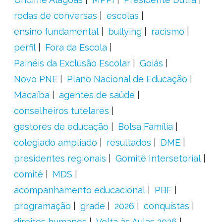
rodas de conversas
escolas
ensino fundamental
bullying
racismo
perfil
Fora da Escola
Painéis da Exclusão Escolar
Goiás
Novo PNE
Plano Nacional de Educação
Macaíba
agentes de saúde
conselheiros tutelares
gestores de educação
Bolsa Família
colegiado ampliado
resultados
DME
presidentes regionais
Gomitê Intersetorial
comitê
MDS
acompanhamento educacional
PBF
programação
grade
2026
conquistas
direitos humanos
Volta às Aulas 2026