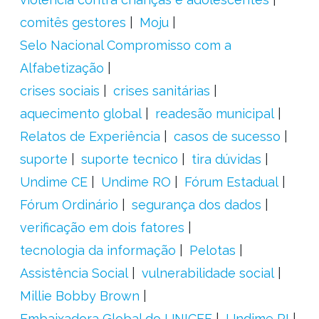
comitês gestores
Moju
Selo Nacional Compromisso com a
Alfabetização
crises sociais
crises sanitárias
aquecimento global
readesão municipal
Relatos de Experiência
casos de sucesso
suporte
suporte tecnico
tira dúvidas
Undime CE
Undime RO
Fórum Estadual
Fórum Ordinário
segurança dos dados
verificação em dois fatores
tecnologia da informação
Pelotas
Assistência Social
vulnerabilidade social
Millie Bobby Brown
Embaixadora Global do UNICEF
Undime PI