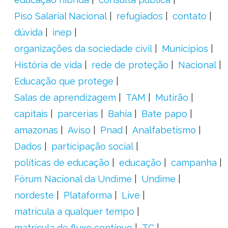
Piso Salarial Nacional
refugiados
contato
dúvida
inep
organizações da sociedade civil
Municípios
História de vida
rede de proteção
Nacional
Educação que protege
Salas de aprendizagem
TAM
Mutirão
capitais
parcerias
Bahia
Bate papo
amazonas
Aviso
Pnad
Analfabetismo
Dados
participação social
políticas de educação
educação
campanha
Fórum Nacional da Undime
Undime
nordeste
Plataforma
Live
matrícula a qualquer tempo
matrícula de fluxo contínuo
TC