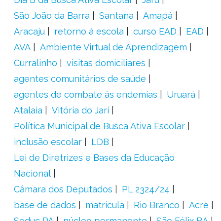
São João da Barra
Santana
Amapá
Aracaju
retorno à escola
curso EAD
EAD
AVA
Ambiente Virtual de Aprendizagem
Curralinho
visitas domiciliares
agentes comunitários de saúde
agentes de combate às endemias
Uruará
Atalaia
Vitória do Jari
Política Municipal de Busca Ativa Escolar
inclusão escolar
LDB
Lei de Diretrizes e Bases da Educação
Nacional
Câmara dos Deputados
PL 2324/24
base de dados
matrícula
Rio Branco
Acre
Seduc PA
núcleo permanente
São Félix BA