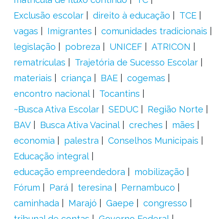
Exclusão escolar
direito à educação
TCE
vagas
Imigrantes
comunidades tradicionais
legislação
pobreza
UNICEF
ATRICON
rematrículas
Trajetória de Sucesso Escolar
materiais
criança
BAE
cogemas
encontro nacional
Tocantins
~Busca Ativa Escolar
SEDUC
Região Norte
BAV
Busca Ativa Vacinal
creches
mães
economia
palestra
Conselhos Municipais
Educação integral
educação empreendedora
mobilização
Fórum
Pará
teresina
Pernambuco
caminhada
Marajó
Gaepe
congresso
tribunal de contas
Governo Federal