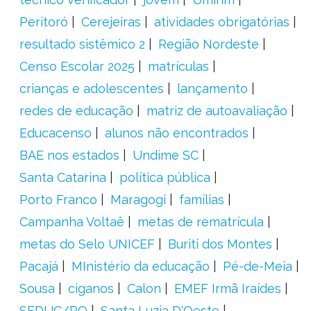
Peritoró
Cerejeiras
atividades obrigatórias
resultado sistêmico 2
Região Nordeste
Censo Escolar 2025
matrículas
crianças e adolescentes
lançamento
redes de educação
matriz de autoavaliação
Educacenso
alunos não encontrados
BAE nos estados
Undime SC
Santa Catarina
política pública
Porto Franco
Maragogi
famílias
Campanha Voltaê
metas de rematrícula
metas do Selo UNICEF
Buriti dos Montes
Pacajá
MInistério da educação
Pé-de-Meia
Sousa
ciganos
Calon
EMEF Irmã Iraídes
SEDUC/RO
Santa Luzia D'Oeste