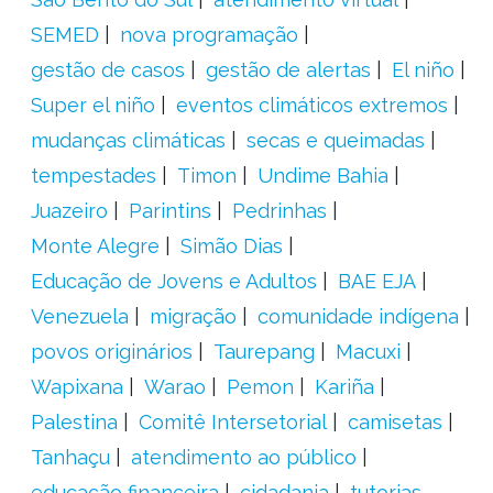
SEMED
nova programação
gestão de casos
gestão de alertas
El niño
Super el niño
eventos climáticos extremos
mudanças climáticas
secas e queimadas
tempestades
Timon
Undime Bahia
Juazeiro
Parintins
Pedrinhas
Monte Alegre
Simão Dias
Educação de Jovens e Adultos
BAE EJA
Venezuela
migração
comunidade indígena
povos originários
Taurepang
Macuxi
Wapixana
Warao
Pemon
Kariña
Palestina
Comitê Intersetorial
camisetas
Tanhaçu
atendimento ao público
educação financeira
cidadania
tutorias