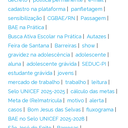
cadastro na plataforma
panfletagem
sensibilização
CGBAE/RN
Passagem
BAE na Prática
Busca Ativa Escolar na Prática
Autazes
Feira de Santana
Barreiras
show
gravidez na adolescência
adolescente
aluna
adolescente grávida
SEDUC-PI
estudante grávida
jovens
mercado de trabalho
trabalho
leitura
Selo UNICEF 2025-2025
cálculo das metas
Meta de (Re)matrícula
motivo
alerta
casos
Bom Jesus das Selvas
fluxograma
BAE no Selo UNICEF 2025-2028
São José do Egito
Barrocas