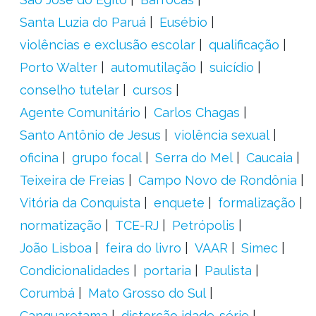
Santa Luzia do Paruá
Eusébio
violências e exclusão escolar
qualificação
Porto Walter
automutilação
suicídio
conselho tutelar
cursos
Agente Comunitário
Carlos Chagas
Santo Antônio de Jesus
violência sexual
oficina
grupo focal
Serra do Mel
Caucaia
Teixeira de Freias
Campo Novo de Rondônia
Vitória da Conquista
enquete
formalização
normatização
TCE-RJ
Petrópolis
João Lisboa
feira do livro
VAAR
Simec
Condicionalidades
portaria
Paulista
Corumbá
Mato Grosso do Sul
Canguaretama
distorção idade-série