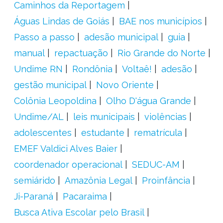
Caminhos da Reportagem
Águas Lindas de Goiás
BAE nos municípios
Passo a passo
adesão municipal
guia
manual
repactuação
Rio Grande do Norte
Undime RN
Rondônia
Voltaê!
adesão
gestão municipal
Novo Oriente
Colônia Leopoldina
Olho D'água Grande
Undime/AL
leis municipais
violências
adolescentes
estudante
rematrícula
EMEF Valdici Alves Baier
coordenador operacional
SEDUC-AM
semiárido
Amazônia Legal
Proinfância
Ji-Paraná
Pacaraima
Busca Ativa Escolar pelo Brasil