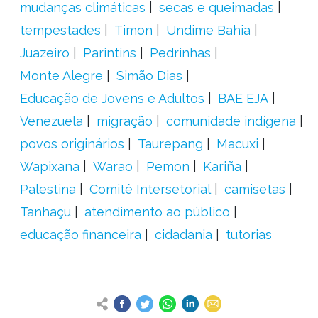
mudanças climáticas
secas e queimadas
tempestades
Timon
Undime Bahia
Juazeiro
Parintins
Pedrinhas
Monte Alegre
Simão Dias
Educação de Jovens e Adultos
BAE EJA
Venezuela
migração
comunidade indígena
povos originários
Taurepang
Macuxi
Wapixana
Warao
Pemon
Kariña
Palestina
Comitê Intersetorial
camisetas
Tanhaçu
atendimento ao público
educação financeira
cidadania
tutorias