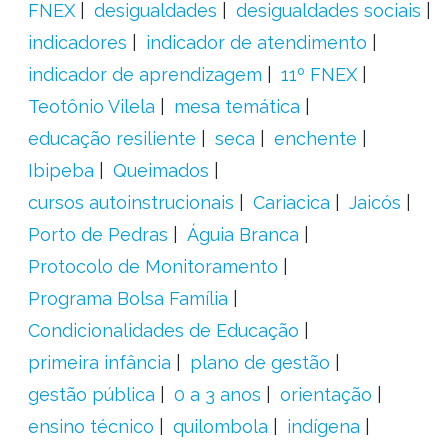
FNEX
desigualdades
desigualdades sociais
indicadores
indicador de atendimento
indicador de aprendizagem
11º FNEX
Teotônio Vilela
mesa temática
educação resiliente
seca
enchente
Ibipeba
Queimados
cursos autoinstrucionais
Cariacica
Jaicós
Porto de Pedras
Águia Branca
Protocolo de Monitoramento
Programa Bolsa Família
Condicionalidades de Educação
primeira infância
plano de gestão
gestão pública
0 a 3 anos
orientação
ensino técnico
quilombola
indígena