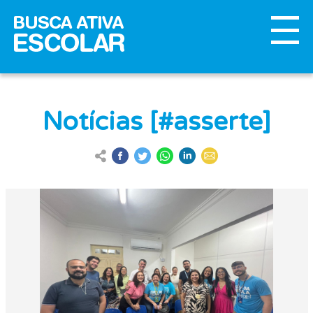
Notícias [#asserte]