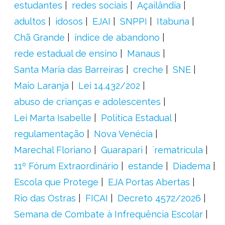
estudantes
redes sociais
Açailândia
adultos
idosos
EJAI
SNPPI
Itabuna
Chã Grande
índice de abandono
rede estadual de ensino
Manaus
Santa Maria das Barreiras
creche
SNE
Maio Laranja
Lei 14.432/202
abuso de crianças e adolescentes
Lei Marta Isabelle
Política Estadual
regulamentação
Nova Venécia
Marechal Floriano
Guarapari
´rematrícula
11º Fórum Extraordinário
estande
Diadema
Escola que Protege
EJA Portas Abertas
Rio das Ostras
FICAI
Decreto 4572/2026
Semana de Combate à Infrequência Escolar