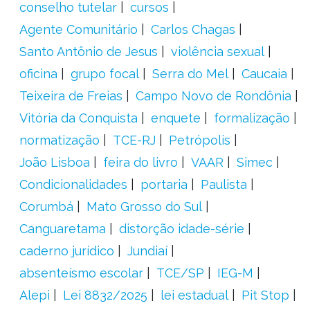
conselho tutelar
cursos
Agente Comunitário
Carlos Chagas
Santo Antônio de Jesus
violência sexual
oficina
grupo focal
Serra do Mel
Caucaia
Teixeira de Freias
Campo Novo de Rondônia
Vitória da Conquista
enquete
formalização
normatização
TCE-RJ
Petrópolis
João Lisboa
feira do livro
VAAR
Simec
Condicionalidades
portaria
Paulista
Corumbá
Mato Grosso do Sul
Canguaretama
distorção idade-série
caderno jurídico
Jundiaí
absenteísmo escolar
TCE/SP
IEG-M
Alepi
Lei 8832/2025
lei estadual
Pit Stop