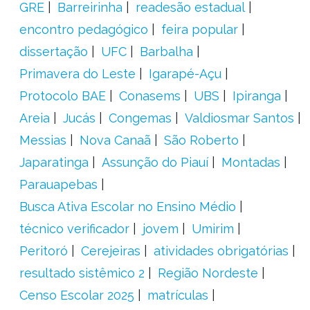
GRE
Barreirinha
readesão estadual
encontro pedagógico
feira popular
dissertação
UFC
Barbalha
Primavera do Leste
Igarapé-Açu
Protocolo BAE
Conasems
UBS
Ipiranga
Areia
Jucás
Congemas
Valdiosmar Santos
Messias
Nova Canaã
São Roberto
Japaratinga
Assunção do Piauí
Montadas
Parauapebas
Busca Ativa Escolar no Ensino Médio
técnico verificador
jovem
Umirim
Peritoró
Cerejeiras
atividades obrigatórias
resultado sistêmico 2
Região Nordeste
Censo Escolar 2025
matrículas