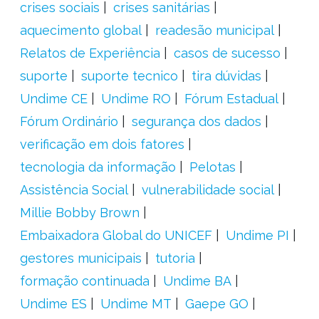
crises sociais
crises sanitárias
aquecimento global
readesão municipal
Relatos de Experiência
casos de sucesso
suporte
suporte tecnico
tira dúvidas
Undime CE
Undime RO
Fórum Estadual
Fórum Ordinário
segurança dos dados
verificação em dois fatores
tecnologia da informação
Pelotas
Assistência Social
vulnerabilidade social
Millie Bobby Brown
Embaixadora Global do UNICEF
Undime PI
gestores municipais
tutoria
formação continuada
Undime BA
Undime ES
Undime MT
Gaepe GO