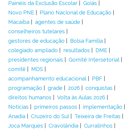
Painéis da Exclusão Escolar
Goiás
Novo PNE
Plano Nacional de Educação
Macaíba
agentes de saúde
conselheiros tutelares
gestores de educação
Bolsa Família
colegiado ampliado
resultados
DME
presidentes regionais
Gomitê Intersetorial
comitê
MDS
acompanhamento educacional
PBF
programação
grade
2026
conquistas
direitos humanos
Volta às Aulas 2026
Notícias
primeiros passos
implementação
Anadia
Cruzeiro do Sul
Teixeira de Freitas
Joca Marques
Cravolândia
Curralinhos