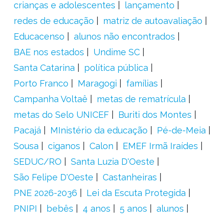
crianças e adolescentes
lançamento
redes de educação
matriz de autoavaliação
Educacenso
alunos não encontrados
BAE nos estados
Undime SC
Santa Catarina
política pública
Porto Franco
Maragogi
famílias
Campanha Voltaê
metas de rematrícula
metas do Selo UNICEF
Buriti dos Montes
Pacajá
MInistério da educação
Pé-de-Meia
Sousa
ciganos
Calon
EMEF Irmã Iraídes
SEDUC/RO
Santa Luzia D'Oeste
São Felipe D'Oeste
Castanheiras
PNE 2026-2036
Lei da Escuta Protegida
PNIPI
bebês
4 anos
5 anos
alunos