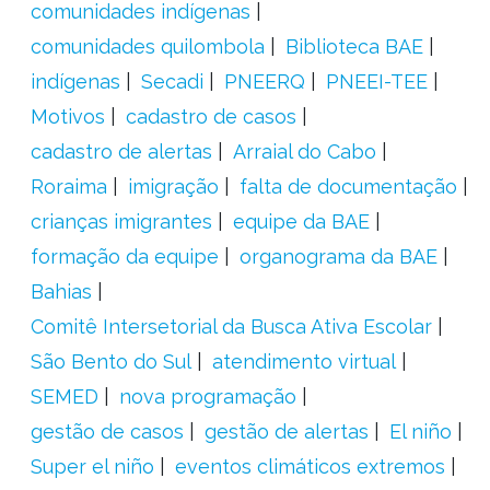
comunidades indígenas
comunidades quilombola
Biblioteca BAE
indígenas
Secadi
PNEERQ
PNEEI-TEE
Motivos
cadastro de casos
cadastro de alertas
Arraial do Cabo
Roraima
imigração
falta de documentação
crianças imigrantes
equipe da BAE
formação da equipe
organograma da BAE
Bahias
Comitê Intersetorial da Busca Ativa Escolar
São Bento do Sul
atendimento virtual
SEMED
nova programação
gestão de casos
gestão de alertas
El niño
Super el niño
eventos climáticos extremos