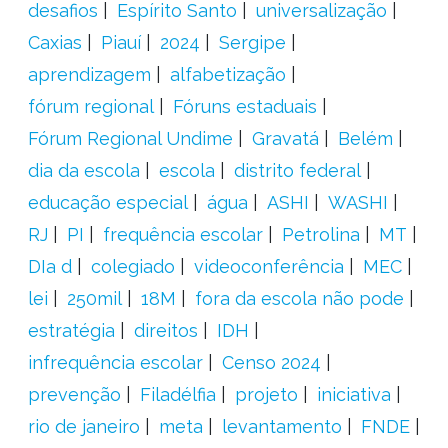
desafios
Espírito Santo
universalização
Caxias
Piauí
2024
Sergipe
aprendizagem
alfabetização
fórum regional
Fóruns estaduais
Fórum Regional Undime
Gravatá
Belém
dia da escola
escola
distrito federal
educação especial
água
ASHI
WASHI
RJ
PI
frequência escolar
Petrolina
MT
DIa d
colegiado
videoconferência
MEC
lei
250mil
18M
fora da escola não pode
estratégia
direitos
IDH
infrequência escolar
Censo 2024
prevenção
Filadélfia
projeto
iniciativa
rio de janeiro
meta
levantamento
FNDE