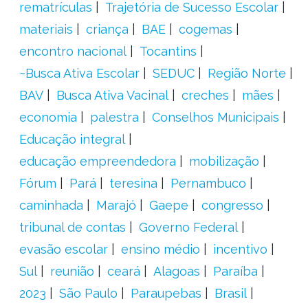
rematrículas
Trajetória de Sucesso Escolar
materiais
criança
BAE
cogemas
encontro nacional
Tocantins
~Busca Ativa Escolar
SEDUC
Região Norte
BAV
Busca Ativa Vacinal
creches
mães
economia
palestra
Conselhos Municipais
Educação integral
educação empreendedora
mobilização
Fórum
Pará
teresina
Pernambuco
caminhada
Marajó
Gaepe
congresso
tribunal de contas
Governo Federal
evasão escolar
ensino médio
incentivo
Sul
reunião
ceará
Alagoas
Paraíba
2023
São Paulo
Paraupebas
Brasil