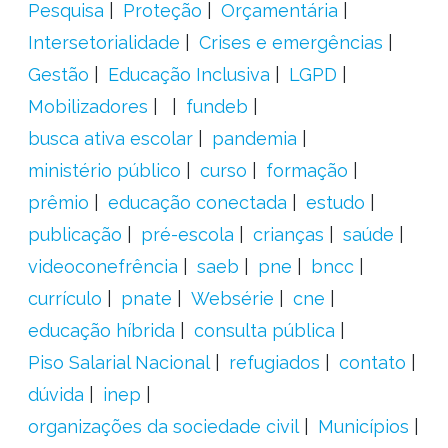
Pesquisa
Proteção
Orçamentária
Intersetorialidade
Crises e emergências
Gestão
Educação Inclusiva
LGPD
Mobilizadores
fundeb
busca ativa escolar
pandemia
ministério público
curso
formação
prêmio
educação conectada
estudo
publicação
pré-escola
crianças
saúde
videoconefrência
saeb
pne
bncc
currículo
pnate
Websérie
cne
educação híbrida
consulta pública
Piso Salarial Nacional
refugiados
contato
dúvida
inep
organizações da sociedade civil
Municípios