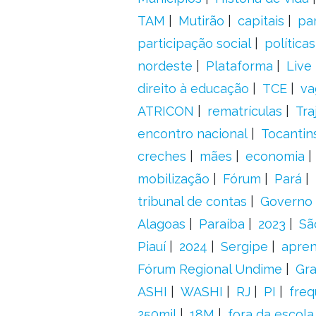
TAM
Mutirão
capitais
pa
participação social
política
nordeste
Plataforma
Live
direito à educação
TCE
va
ATRICON
rematrículas
Tra
encontro nacional
Tocantin
creches
mães
economia
mobilização
Fórum
Pará
tribunal de contas
Governo 
Alagoas
Paraíba
2023
Sã
Piauí
2024
Sergipe
apre
Fórum Regional Undime
Gra
ASHI
WASHI
RJ
PI
freq
250mil
18M
fora da escol