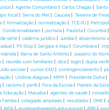
ursos
Agente Comunitário
Carlos Chagas
Santo
upo focal
Serra do Mel
Caucaia
Teixeira de Freia
e
formalização
normatização
TCE-RJ
Petrópol
Condicionalidades
portaria
Paulista
Corumbá
ade-série
caderno jurídico
Jundiaí
absenteísmo e
tadual
Pit Stop
Sergipe é Aqui
Corumbiara
Imp
rolândia
Barra de Santo Antônio
Juazeiro do Nort
o
reunião com familiares
dica
login
dupla verif
usão escolar
cursos EAD
contingenciamento
pl
iação
Undime Alagoas
MPPI
Presidente Dutra
g
racismo
perfil
Fora da Escola
Painéis da Excl
de Educação
Macaíba
agentes de saúde
conselh
 Família
colegiado ampliado
resultados
DME
MDS
acompanhamento educacional
PBF
pro