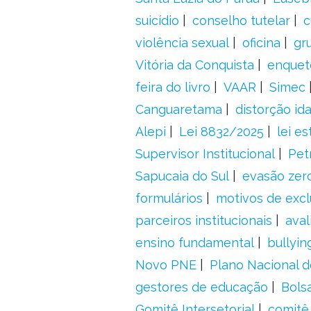
suicídio
conselho tutelar
c
violência sexual
oficina
gr
Vitória da Conquista
enquet
feira do livro
VAAR
Simec
Canguaretama
distorção id
Alepi
Lei 8832/2025
lei es
Supervisor Institucional
Pet
Sapucaia do Sul
evasão zer
formulários
motivos de excl
parceiros institucionais
aval
ensino fundamental
bullyin
Novo PNE
Plano Nacional 
gestores de educação
Bolsa
Gomitê Intersetorial
comitê