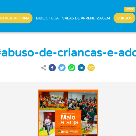
AR PLATAFORMA
BIBLIOTECA
SALAS DE APRENDIZAGEM
CURSOS
[#abuso-de-criancas-e-ado