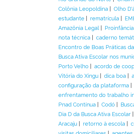
Colônia Leopoldina
Olho D'
estudante
rematrícula
EME
Amazônia Legal
Proinfância
nota técnica
caderno temát
Encontro de Boas Práticas da
Busca Ativa Escolar nos muni
Porto Velho
acordo de coo
Vitória do Xingu
dica boa
configuração da plataforma
enfrentamento do trabalho in
Pnad Contínua
Codó
Busc
Dia D da Busca Ativa Escolar
Aracaju
retorno à escola
c
visitas domiciliares
agentes 