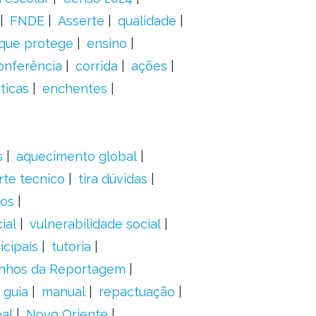
FNDE
Asserte
qualidade
 que protege
ensino
onferência
corrida
ações
ticas
enchentes
s
aquecimento global
rte tecnico
tira dúvidas
dos
ial
vulnerabilidade social
cipais
tutoria
nhos da Reportagem
guia
manual
repactuação
al
Novo Oriente