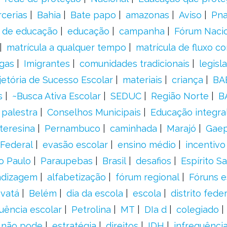
rcerias
Bahia
Bate papo
amazonas
Aviso
Pn
s de educação
educação
campanha
Fórum Naci
matrícula a qualquer tempo
matrícula de fluxo co
gas
Imigrantes
comunidades tradicionais
legisl
jetória de Sucesso Escolar
materiais
criança
BA
s
~Busca Ativa Escolar
SEDUC
Região Norte
B
palestra
Conselhos Municipais
Educação integra
teresina
Pernambuco
caminhada
Marajó
Gae
Federal
evasão escolar
ensino médio
incentivo
o Paulo
Paraupebas
Brasil
desafios
Espírito S
ndizagem
alfabetização
fórum regional
Fóruns e
vatá
Belém
dia da escola
escola
distrito feder
uência escolar
Petrolina
MT
DIa d
colegiado
a não pode
estratégia
direitos
IDH
infrequência