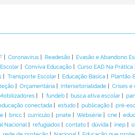
F
Coronavírus
Readesão
Evasão e Abandono Es
Escolar
Conviva Educação
Curso EAD Na Prática
s
Transporte Escolar
Educação Básica
Plantão B
teção
Orçamentária
Intersetorialidade
Crises e
Mobilizadores
fundeb
busca ativa escolar
pa
educação conectada
estudo
publicação
pré-esc
e
bncc
currículo
pnate
Websérie
cne
educ
al Nacional
refugiados
contato
dúvida
inep
o
rede de proteção
Nacional
Educação que prote