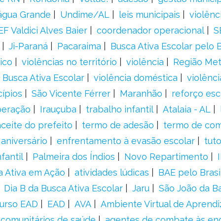
água Grande
Undime/AL
leis municipais
violênc
F Valdici Alves Baier
coordenador operacional
S
Ji-Paraná
Pacaraima
Busca Ativa Escolar pelo B
ico
violências no território
violência
Região Met
 Busca Ativa Escolar
violência doméstica
violênci
cípios
São Vicente Férrer
Maranhão
reforço esc
peração
Irauçuba
trabalho infantil
Atalaia - AL
aceite do prefeito
termo de adesão
termo de co
aniversário
enfrentamento à evasão escolar
tut
fantil
Palmeira dos Índios
Novo Repartimento
a Ativa em Ação
atividades lúdicas
BAE pelo Brasi
Dia B da Busca Ativa Escolar
Jaru
São João da B
urso EAD
EAD
AVA
Ambiente Virtual de Aprend
comunitários de saúde
agentes de combate às en