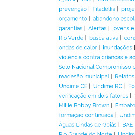
prevenção
Filadélfia
proje
orçamento
abandono escol
garantias
Alertas
jovens e
Rio Verde
busca ativa
con
ondas de calor
inundações
violência contra crianças e 
Selo Nacional Compromisso c
readesão municipal
Relatos
Undime CE
Undime RO
Fó
verificação em dois fatores
Millie Bobby Brown
Embaix
formação continuada
Undi
Águas Lindas de Goiás
BAE 
Rio Grande do Norte
Undim