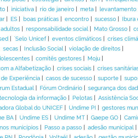
to
iniciativa
rio de janeiro
meta
levantamento
ar
ES
boas práticas
encontro
sucesso
Ibura
 adultos
responsabilidade social
Mato Grosso
c
sed
´Selo Unicef
eventos climáticos
crises climá
secas
Inclusão Social
violação de direitos
adolescentes
comitês gestores
Moju
om a Alfabetização
crises sociais
crises sanitária
 de Experiência
casos de sucesso
suporte
supo
rum Estadual
Fórum Ordinário
segurança dos da
tecnologia da informação
Pelotas
Assistência Soc
adora Global do UNICEF
Undime PI
gestores muni
me BA
Undime ES
Undime MT
Gaepe GO
Cami
nos municípios
Passo a passo
adesão municipal
e RN
Rondônia
Voltaê!
adesão
gestão municip