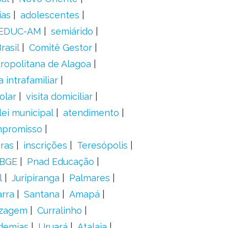
ias
adolescentes
EDUC-AM
semiárido
rasil
Comitê Gestor
ropolitana de Alagoa
a intrafamiliar
olar
visita domiciliar
lei municipal
atendimento
mpromisso
oras
inscrições
Teresópolis
IBGE
Pnad Educação
l
Juripiranga
Palmares
arra
Santana
Amapá
izagem
Curralinho
demias
Uruará
Atalaia