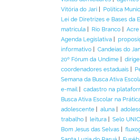
Vitória do Jari
Política Munic
Lei de Diretrizes e Bases da
matrícula
Rio Branco
Acre
Agenda Legislativa
proposiç
informativo
Candeias do Ja
20º Fórum da Undime
dirig
coordenadores estaduais
P
Semana da Busca Ativa Escol
e-mail
cadastro na platafo
Busca Ativa Escolar na Prátic
adolescente
aluna
adoles
trabalho
leitura
Selo UNIC
Bom Jesus das Selvas
fluxo
Santa Luzia do Paruá
Euséb