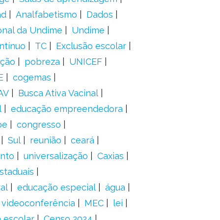
ad
Analfabetismo
Dados
onal da Undime
Undime
ntínuo
TC
Exclusão escolar
ação
pobreza
UNICEF
E
cogemas
AV
Busca Ativa Vacinal
l
educação empreendedora
pe
congresso
Sul
reunião
ceará
anto
universalização
Caxias
staduais
al
educação especial
água
videoconferência
MEC
lei
 escolar
Censo 2024