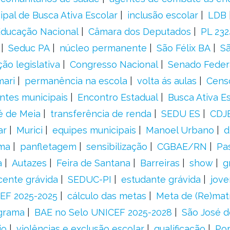
ipal de Busca Ativa Escolar
inclusão escolar
LDB
 Educação Nacional
Câmara dos Deputados
PL 23
Seduc PA
núcleo permanente
São Félix BA
Sã
ão legislativa
Congresso Nacional
Senado Feder
mari
permanência na escola
volta ás aulas
Cens
entes municipais
Encontro Estadual
Busca Ativa E
é de Meia
transferência de renda
SEDU ES
CDJ
ar
Murici
equipes municipais
Manoel Urbano
d
rma
panfletagem
sensibilização
CGBAE/RN
Pa
a
Autazes
Feira de Santana
Barreiras
show
g
cente grávida
SEDUC-PI
estudante grávida
jove
EF 2025-2025
cálculo das metas
Meta de (Re)matr
grama
BAE no Selo UNICEF 2025-2028
São José d
io
violências e exclusão escolar
qualificação
Por