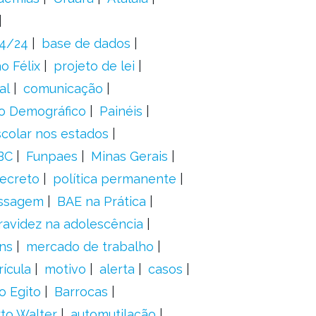
24/24
base de dados
o Félix
projeto de lei
al
comunicação
o Demográfico
Painéis
scolar nos estados
BC
Funpaes
Minas Gerais
ecreto
política permanente
ssagem
BAE na Prática
ravidez na adolescência
ns
mercado de trabalho
ícula
motivo
alerta
casos
o Egito
Barrocas
to Walter
automutilação