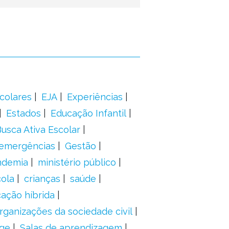
colares
EJA
Experiências
Estados
Educação Infantil
usca Ativa Escolar
 emergências
Gestão
ndemia
ministério público
ola
crianças
saúde
ação híbrida
rganizações da sociedade civil
ge
Salas de aprendizagem