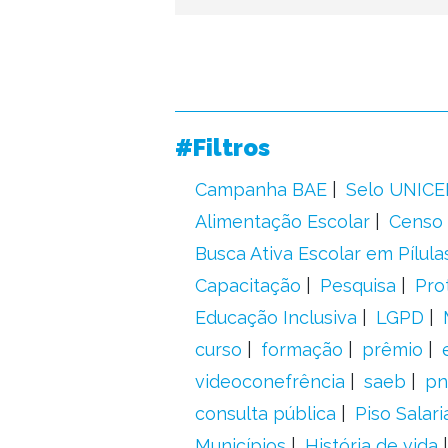
#Filtros
Campanha BAE
Selo UNICE
Alimentação Escolar
Censo 
Busca Ativa Escolar em Pílula
Capacitação
Pesquisa
Pro
Educação Inclusiva
LGPD
curso
formação
prêmio
videoconefrência
saeb
pn
consulta pública
Piso Salari
Municípios
História de vida