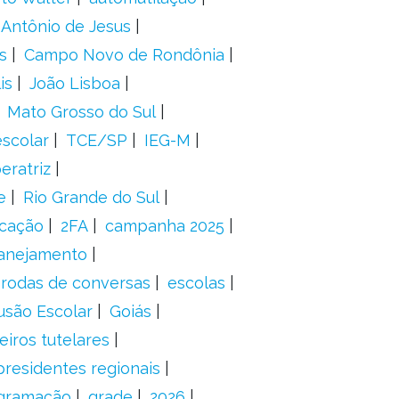
 Antônio de Jesus
s
Campo Novo de Rondônia
is
João Lisboa
Mato Grosso do Sul
scolar
TCE/SP
IEG-M
eratriz
e
Rio Grande do Sul
icação
2FA
campanha 2025
anejamento
rodas de conversas
escolas
usão Escolar
Goiás
eiros tutelares
presidentes regionais
gramação
grade
2026