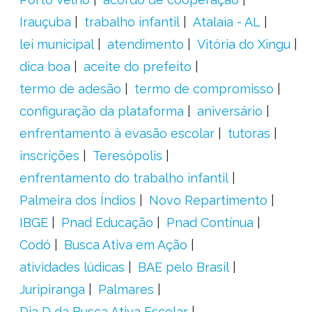
Irauçuba
trabalho infantil
Atalaia - AL
lei municipal
atendimento
Vitória do Xingu
dica boa
aceite do prefeito
termo de adesão
termo de compromisso
configuração da plataforma
aniversário
enfrentamento à evasão escolar
tutoras
inscrições
Teresópolis
enfrentamento do trabalho infantil
Palmeira dos Índios
Novo Repartimento
IBGE
Pnad Educação
Pnad Contínua
Codó
Busca Ativa em Ação
atividades lúdicas
BAE pelo Brasil
Juripiranga
Palmares
Dia D da Busca Ativa Escolar