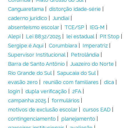
Canguaretama
distorção idade-série
caderno jurídico
Jundiaí
absenteísmo escolar
TCE/SP
IEG-M
Alepi
Lei 8832/2025
lei estadual
Pit Stop
Sergipe é Aqui
Corumbiara
Imperatriz
Supervisor Institucional
Petrolândia
Barra de Santo Antônio
Juazeiro do Norte
Rio Grande do Sul
Sapucaia do Sul
evasão zero
reunião com familiares
dica
login
dupla verificação
2FA
campanha 2025
formulários
motivos de exclusão escolar
cursos EAD
contingenciamento
planejamento
parceiros institucionais
avaliação