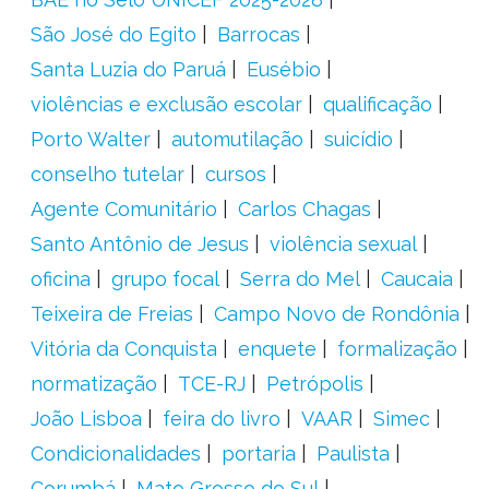
São José do Egito
Barrocas
Santa Luzia do Paruá
Eusébio
violências e exclusão escolar
qualificação
Porto Walter
automutilação
suicídio
conselho tutelar
cursos
Agente Comunitário
Carlos Chagas
Santo Antônio de Jesus
violência sexual
oficina
grupo focal
Serra do Mel
Caucaia
Teixeira de Freias
Campo Novo de Rondônia
Vitória da Conquista
enquete
formalização
normatização
TCE-RJ
Petrópolis
João Lisboa
feira do livro
VAAR
Simec
Condicionalidades
portaria
Paulista
Corumbá
Mato Grosso do Sul