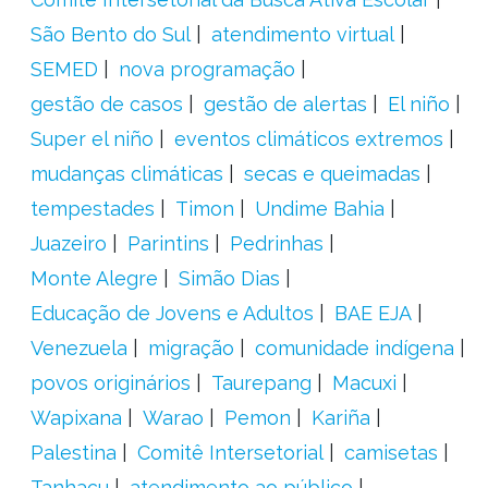
São Bento do Sul
atendimento virtual
SEMED
nova programação
gestão de casos
gestão de alertas
El niño
Super el niño
eventos climáticos extremos
mudanças climáticas
secas e queimadas
tempestades
Timon
Undime Bahia
Juazeiro
Parintins
Pedrinhas
Monte Alegre
Simão Dias
Educação de Jovens e Adultos
BAE EJA
Venezuela
migração
comunidade indígena
povos originários
Taurepang
Macuxi
Wapixana
Warao
Pemon
Kariña
Palestina
Comitê Intersetorial
camisetas
Tanhaçu
atendimento ao público