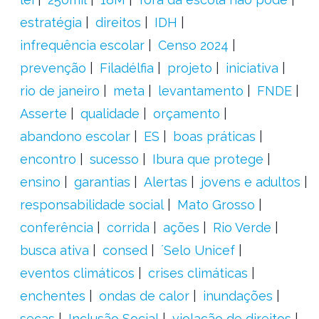
estratégia
direitos
IDH
infrequência escolar
Censo 2024
prevenção
Filadélfia
projeto
iniciativa
rio de janeiro
meta
levantamento
FNDE
Asserte
qualidade
orçamento
abandono escolar
ES
boas práticas
encontro
sucesso
Ibura que protege
ensino
garantias
Alertas
jovens e adultos
responsabilidade social
Mato Grosso
conferência
corrida
ações
Rio Verde
busca ativa
consed
´Selo Unicef
eventos climáticos
crises climáticas
enchentes
ondas de calor
inundações
secas
Inclusão Social
violação de direitos