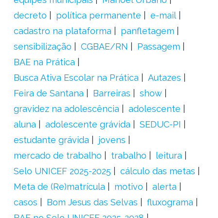
decreto
política permanente
e-mail
cadastro na plataforma
panfletagem
sensibilização
CGBAE/RN
Passagem
BAE na Prática
Busca Ativa Escolar na Prática
Autazes
Feira de Santana
Barreiras
show
gravidez na adolescência
adolescente
aluna
adolescente grávida
SEDUC-PI
estudante grávida
jovens
mercado de trabalho
trabalho
leitura
Selo UNICEF 2025-2025
cálculo das metas
Meta de (Re)matrícula
motivo
alerta
casos
Bom Jesus das Selvas
fluxograma
BAE no Selo UNICEF 2025-2028