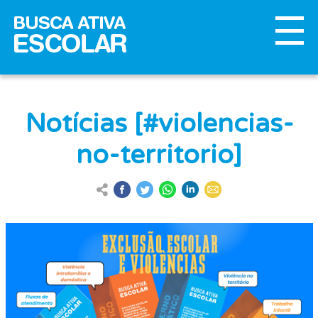
Notícias [#violencias-
no-territorio]