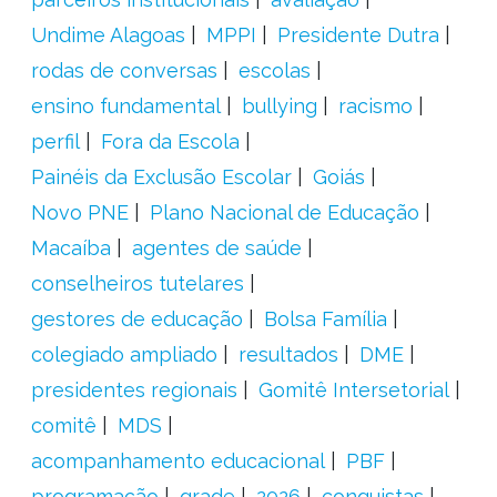
Undime Alagoas
MPPI
Presidente Dutra
rodas de conversas
escolas
ensino fundamental
bullying
racismo
perfil
Fora da Escola
Painéis da Exclusão Escolar
Goiás
Novo PNE
Plano Nacional de Educação
Macaíba
agentes de saúde
conselheiros tutelares
gestores de educação
Bolsa Família
colegiado ampliado
resultados
DME
presidentes regionais
Gomitê Intersetorial
comitê
MDS
acompanhamento educacional
PBF
programação
grade
2026
conquistas