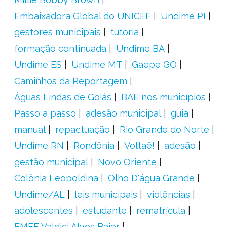
Embaixadora Global do UNICEF
Undime PI
gestores municipais
tutoria
formação continuada
Undime BA
Undime ES
Undime MT
Gaepe GO
Caminhos da Reportagem
Águas Lindas de Goiás
BAE nos municípios
Passo a passo
adesão municipal
guia
manual
repactuação
Rio Grande do Norte
Undime RN
Rondônia
Voltaê!
adesão
gestão municipal
Novo Oriente
Colônia Leopoldina
Olho D'água Grande
Undime/AL
leis municipais
violências
adolescentes
estudante
rematrícula
EMEF Valdici Alves Baier