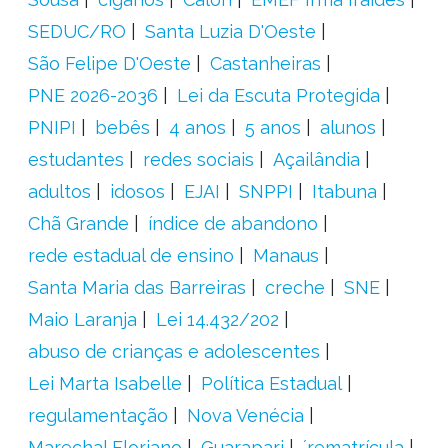
SEDUC/RO
Santa Luzia D'Oeste
São Felipe D'Oeste
Castanheiras
PNE 2026-2036
Lei da Escuta Protegida
PNIPI
bebês
4 anos
5 anos
alunos
estudantes
redes sociais
Açailândia
adultos
idosos
EJAI
SNPPI
Itabuna
Chã Grande
índice de abandono
rede estadual de ensino
Manaus
Santa Maria das Barreiras
creche
SNE
Maio Laranja
Lei 14.432/202
abuso de crianças e adolescentes
Lei Marta Isabelle
Política Estadual
regulamentação
Nova Venécia
Marechal Floriano
Guarapari
´rematrícula