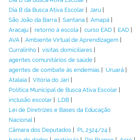
Dia B da Busca Ativa Escolar
Jaru
São João da Barra
Santana
Amapá
Aracaju
retorno à escola
curso EAD
EAD
AVA
Ambiente Virtual de Aprendizagem
Curralinho
visitas domiciliares
agentes comunitários de saúde
agentes de combate às endemias
Uruará
Atalaia
Vitória do Jari
Política Municipal de Busca Ativa Escolar
inclusão escolar
LDB
Lei de Diretrizes e Bases da Educação
Nacional
Câmara dos Deputados
PL 2324/24
base de dados
matrícula
Rio Branco
Acre