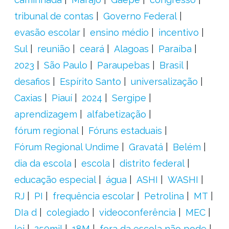
tribunal de contas
Governo Federal
evasão escolar
ensino médio
incentivo
Sul
reunião
ceará
Alagoas
Paraíba
2023
São Paulo
Paraupebas
Brasil
desafios
Espírito Santo
universalização
Caxias
Piauí
2024
Sergipe
aprendizagem
alfabetização
fórum regional
Fóruns estaduais
Fórum Regional Undime
Gravatá
Belém
dia da escola
escola
distrito federal
educação especial
água
ASHI
WASHI
RJ
PI
frequência escolar
Petrolina
MT
DIa d
colegiado
videoconferência
MEC
lei
250mil
18M
fora da escola não pode