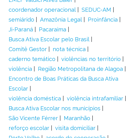
coordenador operacional
SEDUC-AM
semiárido
Amazônia Legal
Proinfância
Ji-Paraná
Pacaraima
Busca Ativa Escolar pelo Brasil
Comitê Gestor
nota técnica
caderno temático
violências no território
violência
Região Metropolitana de Alagoa
Encontro de Boas Práticas da Busca Ativa
Escolar
violência doméstica
violência intrafamiliar
Busca Ativa Escolar nos municípios
São Vicente Férrer
Maranhão
reforço escolar
visita domiciliar
Porto Velho
acordo de cooperação