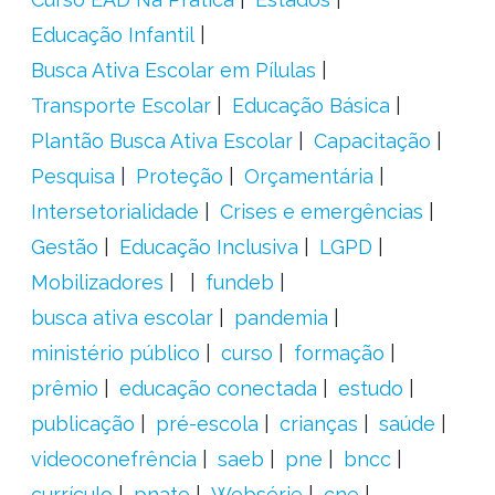
Educação Infantil
Busca Ativa Escolar em Pílulas
Transporte Escolar
Educação Básica
Plantão Busca Ativa Escolar
Capacitação
Pesquisa
Proteção
Orçamentária
Intersetorialidade
Crises e emergências
Gestão
Educação Inclusiva
LGPD
Mobilizadores
fundeb
busca ativa escolar
pandemia
ministério público
curso
formação
prêmio
educação conectada
estudo
publicação
pré-escola
crianças
saúde
videoconefrência
saeb
pne
bncc
currículo
pnate
Websérie
cne