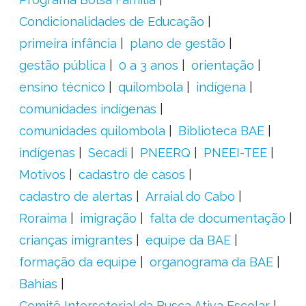
Condicionalidades de Educação
primeira infância
plano de gestão
gestão pública
0 a 3 anos
orientação
ensino técnico
quilombola
indígena
comunidades indígenas
comunidades quilombola
Biblioteca BAE
indígenas
Secadi
PNEERQ
PNEEI-TEE
Motivos
cadastro de casos
cadastro de alertas
Arraial do Cabo
Roraima
imigração
falta de documentação
crianças imigrantes
equipe da BAE
formação da equipe
organograma da BAE
Bahias
Comitê Intersetorial da Busca Ativa Escolar