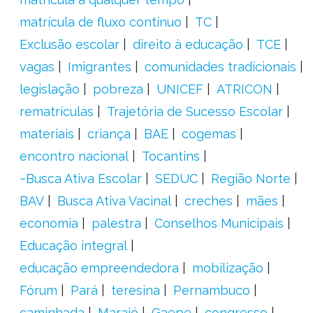
matrícula de fluxo contínuo
TC
Exclusão escolar
direito à educação
TCE
vagas
Imigrantes
comunidades tradicionais
legislação
pobreza
UNICEF
ATRICON
rematrículas
Trajetória de Sucesso Escolar
materiais
criança
BAE
cogemas
encontro nacional
Tocantins
~Busca Ativa Escolar
SEDUC
Região Norte
BAV
Busca Ativa Vacinal
creches
mães
economia
palestra
Conselhos Municipais
Educação integral
educação empreendedora
mobilização
Fórum
Pará
teresina
Pernambuco
caminhada
Marajó
Gaepe
congresso