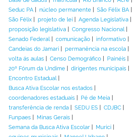
Seduc PA
núcleo permanente
São Félix BA
São Félix
projeto de lei
Agenda Legislativa
proposição legislativa
Congresso Nacional
Senado Federal
comunicação
informativo
Candeias do Jamari
permanência na escola
volta ás aulas
Censo Demográfico
Painéis
20º Fórum da Undime
dirigentes municipais
Encontro Estadual
Busca Ativa Escolar nos estados
coordenadores estaduais
Pé de Meia
transferência de renda
SEDU ES
CDJBC
Funpaes
Minas Gerais
Semana da Busca Ativa Escolar
Murici
equipes municipais
Manoel Urbano