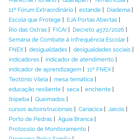
11º Fórum Extraordinário
estande
Diadema
Escola que Protege
EJA Portas Abertas
Rio das Ostras
FICAI
Decreto 4572/2026
Semana de Combate à Infrequência Escolar
FNEX
desigualdades
desigualdades sociais
indicadores
indicador de atendimento
indicador de aprendizagem
11º FNEX
Teotônio Vilela
mesa temática
educação resiliente
seca
enchente
Ibipeba
Queimados
cursos autoinstrucionais
Cariacica
Jaicós
Porto de Pedras
Águia Branca
Protocolo de Monitoramento
Programa Bolsa Família