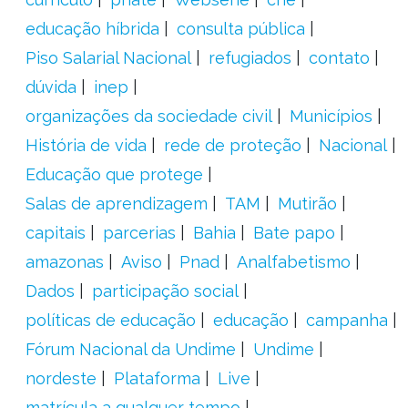
educação híbrida
consulta pública
Piso Salarial Nacional
refugiados
contato
dúvida
inep
organizações da sociedade civil
Municípios
História de vida
rede de proteção
Nacional
Educação que protege
Salas de aprendizagem
TAM
Mutirão
capitais
parcerias
Bahia
Bate papo
amazonas
Aviso
Pnad
Analfabetismo
Dados
participação social
políticas de educação
educação
campanha
Fórum Nacional da Undime
Undime
nordeste
Plataforma
Live
matrícula a qualquer tempo