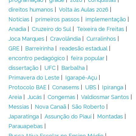
direitos humanos
Volta às Aulas 2026
Notícias
primeiros passos
implementação
Anadia
Cruzeiro do Sul
Teixeira de Freitas
Joca Marques
Cravolândia
Curralinhos
GRE
Barreirinha
readesão estadual
encontro pedagógico
feira popular
dissertação
UFC
Barbalha
Primavera do Leste
Igarapé-Açu
Protocolo BAE
Conasems
UBS
Ipiranga
Areia
Jucás
Congemas
Valdiosmar Santos
Messias
Nova Canaã
São Roberto
Japaratinga
Assunção do Piauí
Montadas
Parauapebas
Busca Ativa Escolar no Ensino Médio