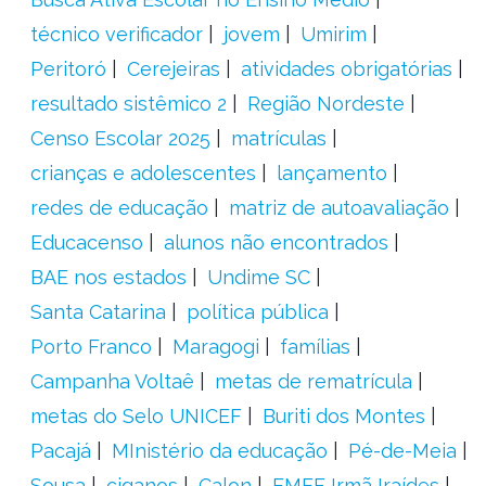
técnico verificador
jovem
Umirim
Peritoró
Cerejeiras
atividades obrigatórias
resultado sistêmico 2
Região Nordeste
Censo Escolar 2025
matrículas
crianças e adolescentes
lançamento
redes de educação
matriz de autoavaliação
Educacenso
alunos não encontrados
BAE nos estados
Undime SC
Santa Catarina
política pública
Porto Franco
Maragogi
famílias
Campanha Voltaê
metas de rematrícula
metas do Selo UNICEF
Buriti dos Montes
Pacajá
MInistério da educação
Pé-de-Meia
Sousa
ciganos
Calon
EMEF Irmã Iraídes