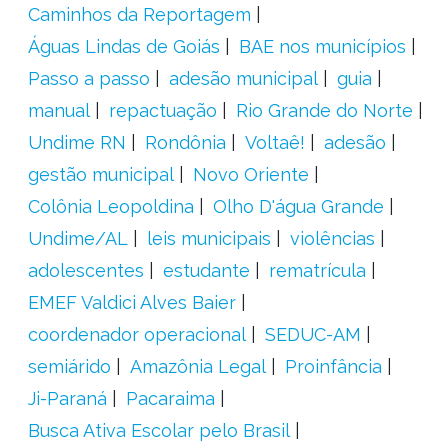
Caminhos da Reportagem
Águas Lindas de Goiás
BAE nos municípios
Passo a passo
adesão municipal
guia
manual
repactuação
Rio Grande do Norte
Undime RN
Rondônia
Voltaê!
adesão
gestão municipal
Novo Oriente
Colônia Leopoldina
Olho D'água Grande
Undime/AL
leis municipais
violências
adolescentes
estudante
rematrícula
EMEF Valdici Alves Baier
coordenador operacional
SEDUC-AM
semiárido
Amazônia Legal
Proinfância
Ji-Paraná
Pacaraima
Busca Ativa Escolar pelo Brasil