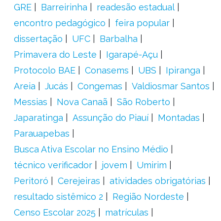
GRE
Barreirinha
readesão estadual
encontro pedagógico
feira popular
dissertação
UFC
Barbalha
Primavera do Leste
Igarapé-Açu
Protocolo BAE
Conasems
UBS
Ipiranga
Areia
Jucás
Congemas
Valdiosmar Santos
Messias
Nova Canaã
São Roberto
Japaratinga
Assunção do Piauí
Montadas
Parauapebas
Busca Ativa Escolar no Ensino Médio
técnico verificador
jovem
Umirim
Peritoró
Cerejeiras
atividades obrigatórias
resultado sistêmico 2
Região Nordeste
Censo Escolar 2025
matrículas