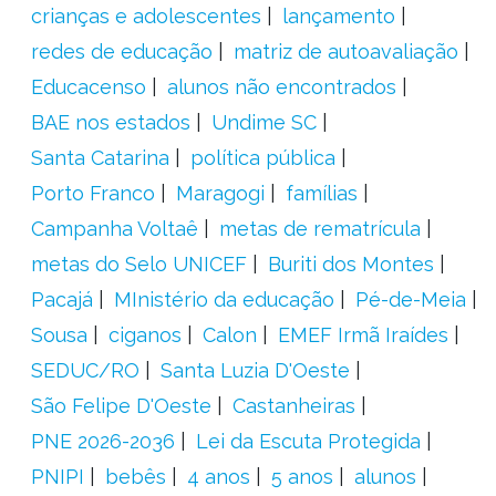
crianças e adolescentes
lançamento
redes de educação
matriz de autoavaliação
Educacenso
alunos não encontrados
BAE nos estados
Undime SC
Santa Catarina
política pública
Porto Franco
Maragogi
famílias
Campanha Voltaê
metas de rematrícula
metas do Selo UNICEF
Buriti dos Montes
Pacajá
MInistério da educação
Pé-de-Meia
Sousa
ciganos
Calon
EMEF Irmã Iraídes
SEDUC/RO
Santa Luzia D'Oeste
São Felipe D'Oeste
Castanheiras
PNE 2026-2036
Lei da Escuta Protegida
PNIPI
bebês
4 anos
5 anos
alunos