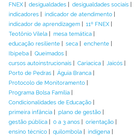
FNEX
desigualdades
desigualdades sociais
indicadores
indicador de atendimento
indicador de aprendizagem
11º FNEX
Teotônio Vilela
mesa temática
educação resiliente
seca
enchente
Ibipeba
Queimados
cursos autoinstrucionais
Cariacica
Jaicós
Porto de Pedras
Águia Branca
Protocolo de Monitoramento
Programa Bolsa Família
Condicionalidades de Educação
primeira infância
plano de gestão
gestão pública
0 a 3 anos
orientação
ensino técnico
quilombola
indígena