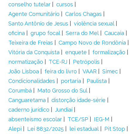
conselho tutelar
cursos
Agente Comunitário
Carlos Chagas
Santo Antônio de Jesus
violência sexual
oficina
grupo focal
Serra do Mel
Caucaia
Teixeira de Freias
Campo Novo de Rondônia
Vitória da Conquista
enquete
formalização
normatização
TCE-RJ
Petrópolis
João Lisboa
feira do livro
VAAR
Simec
Condicionalidades
portaria
Paulista
Corumbá
Mato Grosso do Sul
Canguaretama
distorção idade-série
caderno jurídico
Jundiaí
absenteísmo escolar
TCE/SP
IEG-M
Alepi
Lei 8832/2025
lei estadual
Pit Stop