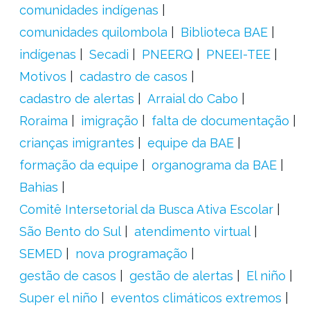
comunidades indígenas
comunidades quilombola
Biblioteca BAE
indígenas
Secadi
PNEERQ
PNEEI-TEE
Motivos
cadastro de casos
cadastro de alertas
Arraial do Cabo
Roraima
imigração
falta de documentação
crianças imigrantes
equipe da BAE
formação da equipe
organograma da BAE
Bahias
Comitê Intersetorial da Busca Ativa Escolar
São Bento do Sul
atendimento virtual
SEMED
nova programação
gestão de casos
gestão de alertas
El niño
Super el niño
eventos climáticos extremos