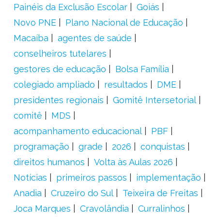
Painéis da Exclusão Escolar
Goiás
Novo PNE
Plano Nacional de Educação
Macaíba
agentes de saúde
conselheiros tutelares
gestores de educação
Bolsa Família
colegiado ampliado
resultados
DME
presidentes regionais
Gomitê Intersetorial
comitê
MDS
acompanhamento educacional
PBF
programação
grade
2026
conquistas
direitos humanos
Volta às Aulas 2026
Notícias
primeiros passos
implementação
Anadia
Cruzeiro do Sul
Teixeira de Freitas
Joca Marques
Cravolândia
Curralinhos