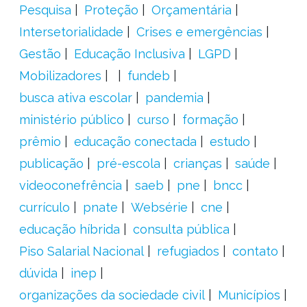
Pesquisa
Proteção
Orçamentária
Intersetorialidade
Crises e emergências
Gestão
Educação Inclusiva
LGPD
Mobilizadores
fundeb
busca ativa escolar
pandemia
ministério público
curso
formação
prêmio
educação conectada
estudo
publicação
pré-escola
crianças
saúde
videoconefrência
saeb
pne
bncc
currículo
pnate
Websérie
cne
educação híbrida
consulta pública
Piso Salarial Nacional
refugiados
contato
dúvida
inep
organizações da sociedade civil
Municípios