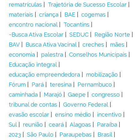
rematrículas
Trajetória de Sucesso Escolar
materiais
criança
BAE
cogemas
encontro nacional
Tocantins
~Busca Ativa Escolar
SEDUC
Região Norte
BAV
Busca Ativa Vacinal
creches
mães
economia
palestra
Conselhos Municipais
Educação integral
educação empreendedora
mobilização
Fórum
Pará
teresina
Pernambuco
caminhada
Marajó
Gaepe
congresso
tribunal de contas
Governo Federal
evasão escolar
ensino médio
incentivo
Sul
reunião
ceará
Alagoas
Paraíba
2023
São Paulo
Paraupebas
Brasil