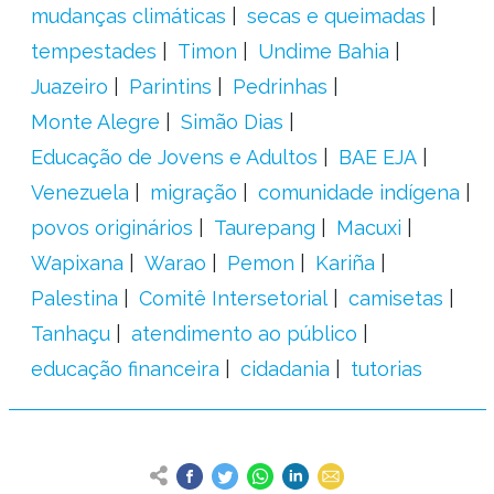
mudanças climáticas
secas e queimadas
tempestades
Timon
Undime Bahia
Juazeiro
Parintins
Pedrinhas
Monte Alegre
Simão Dias
Educação de Jovens e Adultos
BAE EJA
Venezuela
migração
comunidade indígena
povos originários
Taurepang
Macuxi
Wapixana
Warao
Pemon
Kariña
Palestina
Comitê Intersetorial
camisetas
Tanhaçu
atendimento ao público
educação financeira
cidadania
tutorias