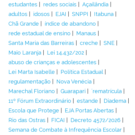
estudantes
redes sociais
Açailândia
adultos
idosos
EJAI
SNPPI
Itabuna
Chã Grande
índice de abandono
rede estadual de ensino
Manaus
Santa Maria das Barreiras
creche
SNE
Maio Laranja
Lei 14.432/202
abuso de crianças e adolescentes
Lei Marta Isabelle
Política Estadual
regulamentação
Nova Venécia
Marechal Floriano
Guarapari
´rematrícula
11º Fórum Extraordinário
estande
Diadema
Escola que Protege
EJA Portas Abertas
Rio das Ostras
FICAI
Decreto 4572/2026
Semana de Combate à Infrequência Escolar