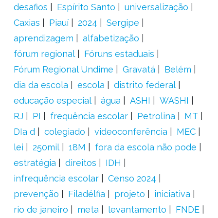
desafios
Espírito Santo
universalização
Caxias
Piauí
2024
Sergipe
aprendizagem
alfabetização
fórum regional
Fóruns estaduais
Fórum Regional Undime
Gravatá
Belém
dia da escola
escola
distrito federal
educação especial
água
ASHI
WASHI
RJ
PI
frequência escolar
Petrolina
MT
DIa d
colegiado
videoconferência
MEC
lei
250mil
18M
fora da escola não pode
estratégia
direitos
IDH
infrequência escolar
Censo 2024
prevenção
Filadélfia
projeto
iniciativa
rio de janeiro
meta
levantamento
FNDE