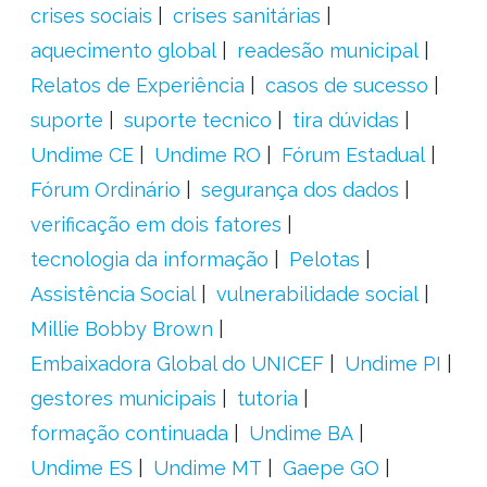
crises sociais
crises sanitárias
aquecimento global
readesão municipal
Relatos de Experiência
casos de sucesso
suporte
suporte tecnico
tira dúvidas
Undime CE
Undime RO
Fórum Estadual
Fórum Ordinário
segurança dos dados
verificação em dois fatores
tecnologia da informação
Pelotas
Assistência Social
vulnerabilidade social
Millie Bobby Brown
Embaixadora Global do UNICEF
Undime PI
gestores municipais
tutoria
formação continuada
Undime BA
Undime ES
Undime MT
Gaepe GO