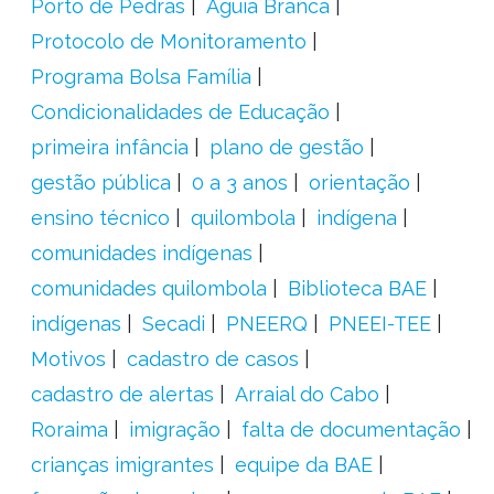
Porto de Pedras
Águia Branca
Protocolo de Monitoramento
Programa Bolsa Família
Condicionalidades de Educação
primeira infância
plano de gestão
gestão pública
0 a 3 anos
orientação
ensino técnico
quilombola
indígena
comunidades indígenas
comunidades quilombola
Biblioteca BAE
indígenas
Secadi
PNEERQ
PNEEI-TEE
Motivos
cadastro de casos
cadastro de alertas
Arraial do Cabo
Roraima
imigração
falta de documentação
crianças imigrantes
equipe da BAE