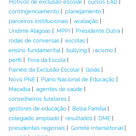
motivos de exclusão escolar
cursos EAD
contingenciamento
planejamento
parceiros institucionais
avaliação
Undime Alagoas
MPPI
Presidente Dutra
rodas de conversas
escolas
ensino fundamental
bullying
racismo
perfil
Fora da Escola
Painéis da Exclusão Escolar
Goiás
Novo PNE
Plano Nacional de Educação
Macaíba
agentes de saúde
conselheiros tutelares
gestores de educação
Bolsa Família
colegiado ampliado
resultados
DME
presidentes regionais
Gomitê Intersetorial