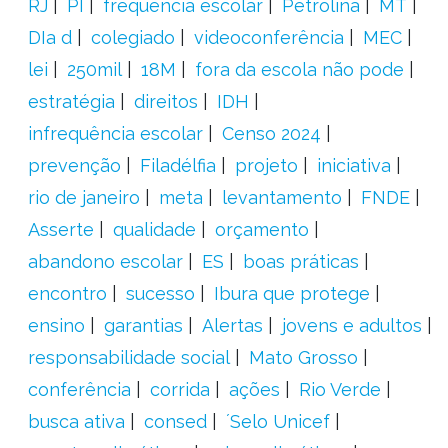
RJ
PI
frequência escolar
Petrolina
MT
DIa d
colegiado
videoconferência
MEC
lei
250mil
18M
fora da escola não pode
estratégia
direitos
IDH
infrequência escolar
Censo 2024
prevenção
Filadélfia
projeto
iniciativa
rio de janeiro
meta
levantamento
FNDE
Asserte
qualidade
orçamento
abandono escolar
ES
boas práticas
encontro
sucesso
Ibura que protege
ensino
garantias
Alertas
jovens e adultos
responsabilidade social
Mato Grosso
conferência
corrida
ações
Rio Verde
busca ativa
consed
´Selo Unicef