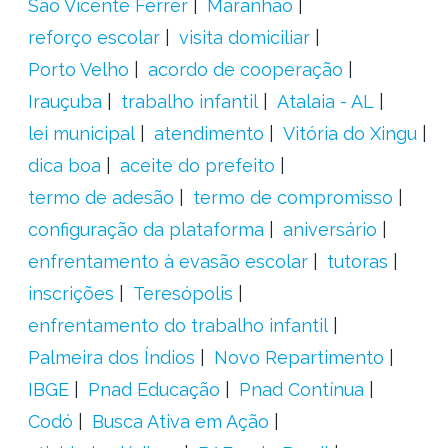
São Vicente Férrer
Maranhão
reforço escolar
visita domiciliar
Porto Velho
acordo de cooperação
Irauçuba
trabalho infantil
Atalaia - AL
lei municipal
atendimento
Vitória do Xingu
dica boa
aceite do prefeito
termo de adesão
termo de compromisso
configuração da plataforma
aniversário
enfrentamento à evasão escolar
tutoras
inscrições
Teresópolis
enfrentamento do trabalho infantil
Palmeira dos Índios
Novo Repartimento
IBGE
Pnad Educação
Pnad Contínua
Codó
Busca Ativa em Ação