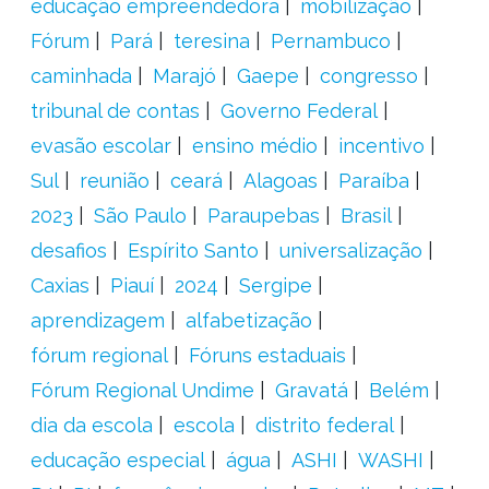
educação empreendedora
mobilização
Fórum
Pará
teresina
Pernambuco
caminhada
Marajó
Gaepe
congresso
tribunal de contas
Governo Federal
evasão escolar
ensino médio
incentivo
Sul
reunião
ceará
Alagoas
Paraíba
2023
São Paulo
Paraupebas
Brasil
desafios
Espírito Santo
universalização
Caxias
Piauí
2024
Sergipe
aprendizagem
alfabetização
fórum regional
Fóruns estaduais
Fórum Regional Undime
Gravatá
Belém
dia da escola
escola
distrito federal
educação especial
água
ASHI
WASHI