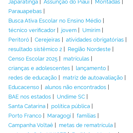
Japaratinga
Assunção do Piauí
Montadas
Parauapebas
Busca Ativa Escolar no Ensino Médio
técnico verificador
jovem
Umirim
Peritoró
Cerejeiras
atividades obrigatórias
resultado sistêmico 2
Região Nordeste
Censo Escolar 2025
matrículas
crianças e adolescentes
lançamento
redes de educação
matriz de autoavaliação
Educacenso
alunos não encontrados
BAE nos estados
Undime SC
Santa Catarina
política pública
Porto Franco
Maragogi
famílias
Campanha Voltaê
metas de rematrícula