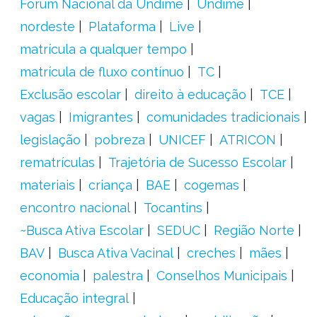
Fórum Nacional da Undime
Undime
nordeste
Plataforma
Live
matrícula a qualquer tempo
matrícula de fluxo contínuo
TC
Exclusão escolar
direito à educação
TCE
vagas
Imigrantes
comunidades tradicionais
legislação
pobreza
UNICEF
ATRICON
rematrículas
Trajetória de Sucesso Escolar
materiais
criança
BAE
cogemas
encontro nacional
Tocantins
~Busca Ativa Escolar
SEDUC
Região Norte
BAV
Busca Ativa Vacinal
creches
mães
economia
palestra
Conselhos Municipais
Educação integral