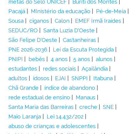
metas do Selo UNICEF
Buriti dos Montes
Pacajá
MInistério da educação
Pé-de-Meia
Sousa
ciganos
Calon
EMEF Irmã Iraídes
SEDUC/RO
Santa Luzia D'Oeste
São Felipe D'Oeste
Castanheiras
PNE 2026-2036
Lei da Escuta Protegida
PNIPI
bebês
4 anos
5 anos
alunos
estudantes
redes sociais
Açailândia
adultos
idosos
EJAI
SNPPI
Itabuna
Chã Grande
índice de abandono
rede estadual de ensino
Manaus
Santa Maria das Barreiras
creche
SNE
Maio Laranja
Lei 14.432/202
abuso de crianças e adolescentes