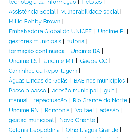
tecnologia da informação
Pelotas
Assistência Social
vulnerabilidade social
Millie Bobby Brown
Embaixadora Global do UNICEF
Undime PI
gestores municipais
tutoria
formação continuada
Undime BA
Undime ES
Undime MT
Gaepe GO
Caminhos da Reportagem
Águas Lindas de Goiás
BAE nos municípios
Passo a passo
adesão municipal
guia
manual
repactuação
Rio Grande do Norte
Undime RN
Rondônia
Voltaê!
adesão
gestão municipal
Novo Oriente
Colônia Leopoldina
Olho D'água Grande