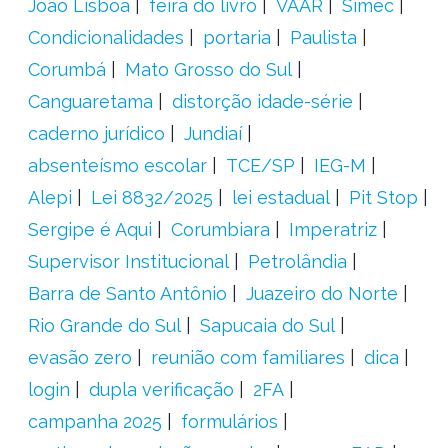
João Lisboa
feira do livro
VAAR
Simec
Condicionalidades
portaria
Paulista
Corumbá
Mato Grosso do Sul
Canguaretama
distorção idade-série
caderno jurídico
Jundiaí
absenteísmo escolar
TCE/SP
IEG-M
Alepi
Lei 8832/2025
lei estadual
Pit Stop
Sergipe é Aqui
Corumbiara
Imperatriz
Supervisor Institucional
Petrolândia
Barra de Santo Antônio
Juazeiro do Norte
Rio Grande do Sul
Sapucaia do Sul
evasão zero
reunião com familiares
dica
login
dupla verificação
2FA
campanha 2025
formulários