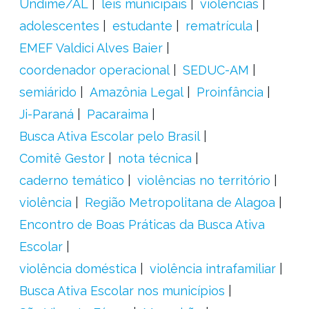
Undime/AL
leis municipais
violências
adolescentes
estudante
rematrícula
EMEF Valdici Alves Baier
coordenador operacional
SEDUC-AM
semiárido
Amazônia Legal
Proinfância
Ji-Paraná
Pacaraima
Busca Ativa Escolar pelo Brasil
Comitê Gestor
nota técnica
caderno temático
violências no território
violência
Região Metropolitana de Alagoa
Encontro de Boas Práticas da Busca Ativa
Escolar
violência doméstica
violência intrafamiliar
Busca Ativa Escolar nos municípios