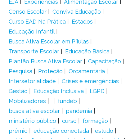
EJA
Experiências
Alimentação Escolar
Censo Escolar
Conviva Educação
Curso EAD Na Prática
Estados
Educação Infantil
Busca Ativa Escolar em Pílulas
Transporte Escolar
Educação Básica
Plantão Busca Ativa Escolar
Capacitação
Pesquisa
Proteção
Orçamentária
Intersetorialidade
Crises e emergências
Gestão
Educação Inclusiva
LGPD
Mobilizadores
fundeb
busca ativa escolar
pandemia
ministério público
curso
formação
prêmio
educação conectada
estudo