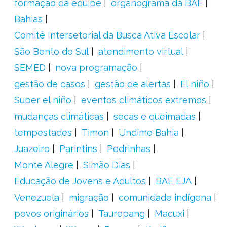
formação da equipe
organograma da BAE
Bahias
Comitê Intersetorial da Busca Ativa Escolar
São Bento do Sul
atendimento virtual
SEMED
nova programação
gestão de casos
gestão de alertas
El niño
Super el niño
eventos climáticos extremos
mudanças climáticas
secas e queimadas
tempestades
Timon
Undime Bahia
Juazeiro
Parintins
Pedrinhas
Monte Alegre
Simão Dias
Educação de Jovens e Adultos
BAE EJA
Venezuela
migração
comunidade indígena
povos originários
Taurepang
Macuxi