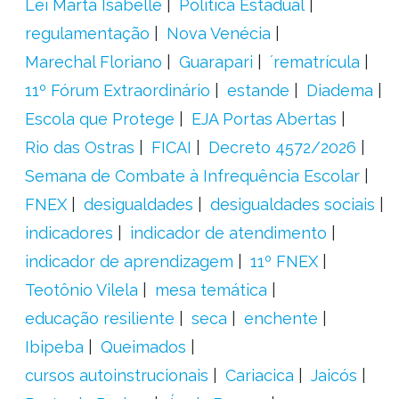
Lei Marta Isabelle
Política Estadual
regulamentação
Nova Venécia
Marechal Floriano
Guarapari
´rematrícula
11º Fórum Extraordinário
estande
Diadema
Escola que Protege
EJA Portas Abertas
Rio das Ostras
FICAI
Decreto 4572/2026
Semana de Combate à Infrequência Escolar
FNEX
desigualdades
desigualdades sociais
indicadores
indicador de atendimento
indicador de aprendizagem
11º FNEX
Teotônio Vilela
mesa temática
educação resiliente
seca
enchente
Ibipeba
Queimados
cursos autoinstrucionais
Cariacica
Jaicós