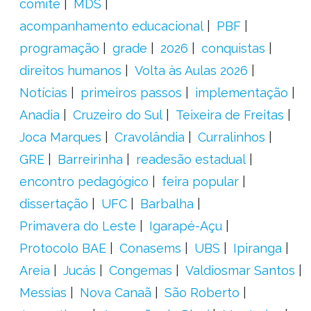
comitê
MDS
acompanhamento educacional
PBF
programação
grade
2026
conquistas
direitos humanos
Volta às Aulas 2026
Notícias
primeiros passos
implementação
Anadia
Cruzeiro do Sul
Teixeira de Freitas
Joca Marques
Cravolândia
Curralinhos
GRE
Barreirinha
readesão estadual
encontro pedagógico
feira popular
dissertação
UFC
Barbalha
Primavera do Leste
Igarapé-Açu
Protocolo BAE
Conasems
UBS
Ipiranga
Areia
Jucás
Congemas
Valdiosmar Santos
Messias
Nova Canaã
São Roberto