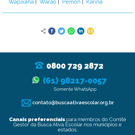
Wapixana
Warao
Pemon
Kariña
0800 729 2872
(61) 98217-0057
Somente WhatsApp
contato@buscaativaescolar.org.br
Canais preferenciais
para membros do Comitê
Gestor da Busca Ativa Escolar nos municípios e
estados.