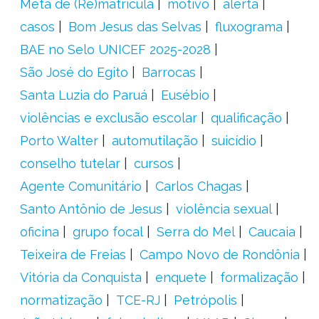
Meta de (Re)matrícula
motivo
alerta
casos
Bom Jesus das Selvas
fluxograma
BAE no Selo UNICEF 2025-2028
São José do Egito
Barrocas
Santa Luzia do Paruá
Eusébio
violências e exclusão escolar
qualificação
Porto Walter
automutilação
suicídio
conselho tutelar
cursos
Agente Comunitário
Carlos Chagas
Santo Antônio de Jesus
violência sexual
oficina
grupo focal
Serra do Mel
Caucaia
Teixeira de Freias
Campo Novo de Rondônia
Vitória da Conquista
enquete
formalização
normatização
TCE-RJ
Petrópolis