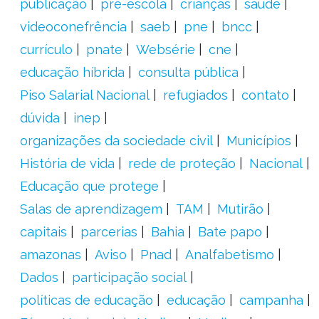
publicação
pré-escola
crianças
saúde
videoconefrência
saeb
pne
bncc
currículo
pnate
Websérie
cne
educação híbrida
consulta pública
Piso Salarial Nacional
refugiados
contato
dúvida
inep
organizações da sociedade civil
Municípios
História de vida
rede de proteção
Nacional
Educação que protege
Salas de aprendizagem
TAM
Mutirão
capitais
parcerias
Bahia
Bate papo
amazonas
Aviso
Pnad
Analfabetismo
Dados
participação social
políticas de educação
educação
campanha