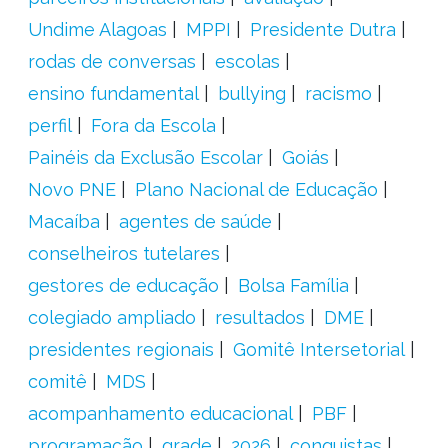
Undime Alagoas
MPPI
Presidente Dutra
rodas de conversas
escolas
ensino fundamental
bullying
racismo
perfil
Fora da Escola
Painéis da Exclusão Escolar
Goiás
Novo PNE
Plano Nacional de Educação
Macaíba
agentes de saúde
conselheiros tutelares
gestores de educação
Bolsa Família
colegiado ampliado
resultados
DME
presidentes regionais
Gomitê Intersetorial
comitê
MDS
acompanhamento educacional
PBF
programação
grade
2026
conquistas