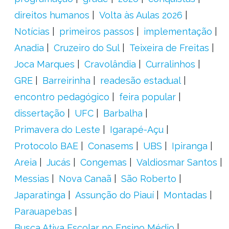
direitos humanos
Volta às Aulas 2026
Notícias
primeiros passos
implementação
Anadia
Cruzeiro do Sul
Teixeira de Freitas
Joca Marques
Cravolândia
Curralinhos
GRE
Barreirinha
readesão estadual
encontro pedagógico
feira popular
dissertação
UFC
Barbalha
Primavera do Leste
Igarapé-Açu
Protocolo BAE
Conasems
UBS
Ipiranga
Areia
Jucás
Congemas
Valdiosmar Santos
Messias
Nova Canaã
São Roberto
Japaratinga
Assunção do Piauí
Montadas
Parauapebas
Busca Ativa Escolar no Ensino Médio