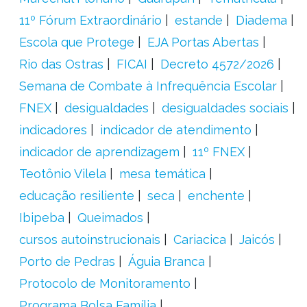
11º Fórum Extraordinário
estande
Diadema
Escola que Protege
EJA Portas Abertas
Rio das Ostras
FICAI
Decreto 4572/2026
Semana de Combate à Infrequência Escolar
FNEX
desigualdades
desigualdades sociais
indicadores
indicador de atendimento
indicador de aprendizagem
11º FNEX
Teotônio Vilela
mesa temática
educação resiliente
seca
enchente
Ibipeba
Queimados
cursos autoinstrucionais
Cariacica
Jaicós
Porto de Pedras
Águia Branca
Protocolo de Monitoramento
Programa Bolsa Família