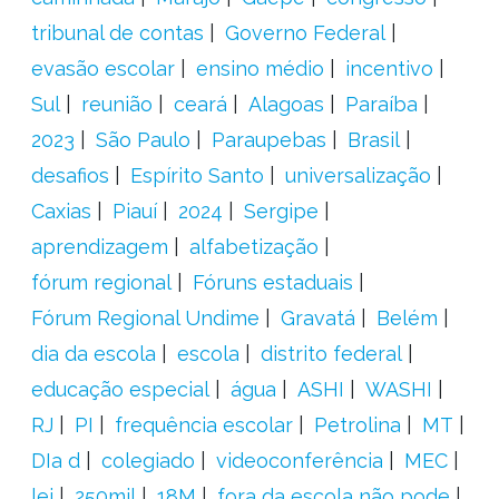
tribunal de contas
Governo Federal
evasão escolar
ensino médio
incentivo
Sul
reunião
ceará
Alagoas
Paraíba
2023
São Paulo
Paraupebas
Brasil
desafios
Espírito Santo
universalização
Caxias
Piauí
2024
Sergipe
aprendizagem
alfabetização
fórum regional
Fóruns estaduais
Fórum Regional Undime
Gravatá
Belém
dia da escola
escola
distrito federal
educação especial
água
ASHI
WASHI
RJ
PI
frequência escolar
Petrolina
MT
DIa d
colegiado
videoconferência
MEC
lei
250mil
18M
fora da escola não pode