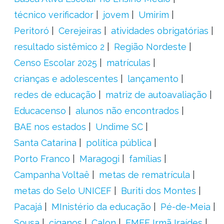
técnico verificador
jovem
Umirim
Peritoró
Cerejeiras
atividades obrigatórias
resultado sistêmico 2
Região Nordeste
Censo Escolar 2025
matrículas
crianças e adolescentes
lançamento
redes de educação
matriz de autoavaliação
Educacenso
alunos não encontrados
BAE nos estados
Undime SC
Santa Catarina
política pública
Porto Franco
Maragogi
famílias
Campanha Voltaê
metas de rematrícula
metas do Selo UNICEF
Buriti dos Montes
Pacajá
MInistério da educação
Pé-de-Meia
Sousa
ciganos
Calon
EMEF Irmã Iraídes