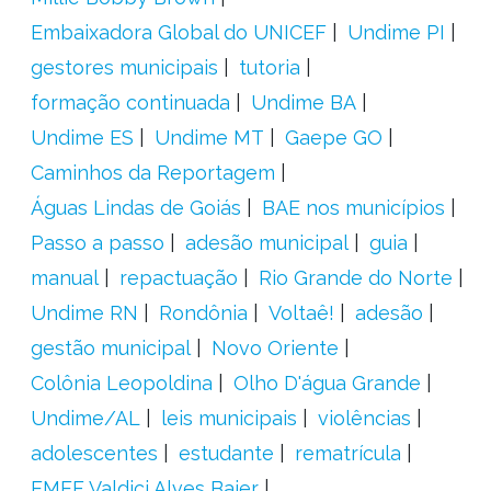
Embaixadora Global do UNICEF
Undime PI
gestores municipais
tutoria
formação continuada
Undime BA
Undime ES
Undime MT
Gaepe GO
Caminhos da Reportagem
Águas Lindas de Goiás
BAE nos municípios
Passo a passo
adesão municipal
guia
manual
repactuação
Rio Grande do Norte
Undime RN
Rondônia
Voltaê!
adesão
gestão municipal
Novo Oriente
Colônia Leopoldina
Olho D'água Grande
Undime/AL
leis municipais
violências
adolescentes
estudante
rematrícula
EMEF Valdici Alves Baier