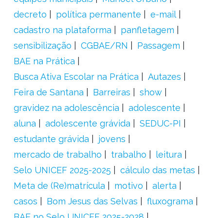
decreto
política permanente
e-mail
cadastro na plataforma
panfletagem
sensibilização
CGBAE/RN
Passagem
BAE na Prática
Busca Ativa Escolar na Prática
Autazes
Feira de Santana
Barreiras
show
gravidez na adolescência
adolescente
aluna
adolescente grávida
SEDUC-PI
estudante grávida
jovens
mercado de trabalho
trabalho
leitura
Selo UNICEF 2025-2025
cálculo das metas
Meta de (Re)matrícula
motivo
alerta
casos
Bom Jesus das Selvas
fluxograma
BAE no Selo UNICEF 2025-2028