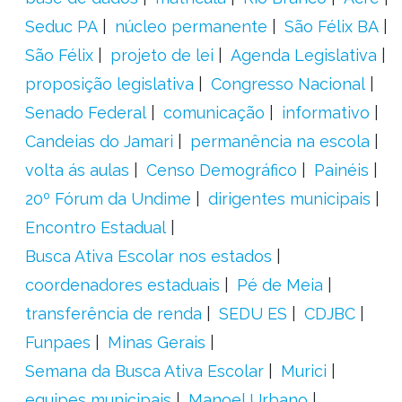
Seduc PA
núcleo permanente
São Félix BA
São Félix
projeto de lei
Agenda Legislativa
proposição legislativa
Congresso Nacional
Senado Federal
comunicação
informativo
Candeias do Jamari
permanência na escola
volta ás aulas
Censo Demográfico
Painéis
20º Fórum da Undime
dirigentes municipais
Encontro Estadual
Busca Ativa Escolar nos estados
coordenadores estaduais
Pé de Meia
transferência de renda
SEDU ES
CDJBC
Funpaes
Minas Gerais
Semana da Busca Ativa Escolar
Murici
equipes municipais
Manoel Urbano