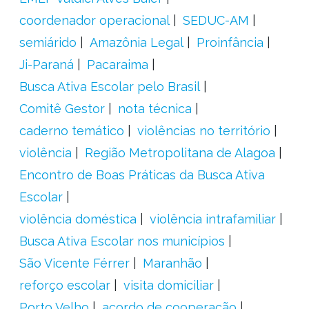
coordenador operacional
SEDUC-AM
semiárido
Amazônia Legal
Proinfância
Ji-Paraná
Pacaraima
Busca Ativa Escolar pelo Brasil
Comitê Gestor
nota técnica
caderno temático
violências no território
violência
Região Metropolitana de Alagoa
Encontro de Boas Práticas da Busca Ativa
Escolar
violência doméstica
violência intrafamiliar
Busca Ativa Escolar nos municípios
São Vicente Férrer
Maranhão
reforço escolar
visita domiciliar
Porto Velho
acordo de cooperação