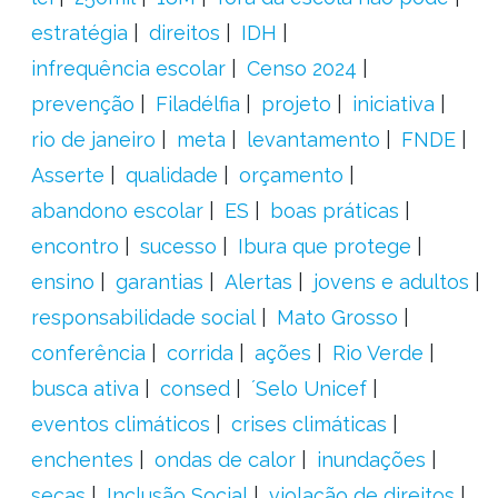
estratégia
direitos
IDH
infrequência escolar
Censo 2024
prevenção
Filadélfia
projeto
iniciativa
rio de janeiro
meta
levantamento
FNDE
Asserte
qualidade
orçamento
abandono escolar
ES
boas práticas
encontro
sucesso
Ibura que protege
ensino
garantias
Alertas
jovens e adultos
responsabilidade social
Mato Grosso
conferência
corrida
ações
Rio Verde
busca ativa
consed
´Selo Unicef
eventos climáticos
crises climáticas
enchentes
ondas de calor
inundações
secas
Inclusão Social
violação de direitos