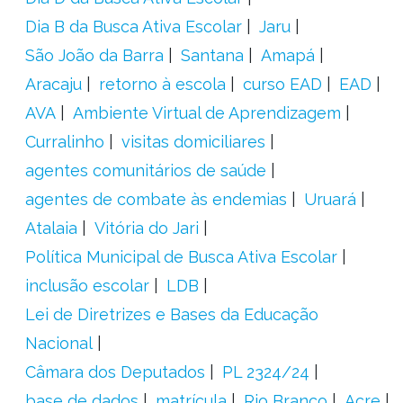
Dia B da Busca Ativa Escolar
Jaru
São João da Barra
Santana
Amapá
Aracaju
retorno à escola
curso EAD
EAD
AVA
Ambiente Virtual de Aprendizagem
Curralinho
visitas domiciliares
agentes comunitários de saúde
agentes de combate às endemias
Uruará
Atalaia
Vitória do Jari
Política Municipal de Busca Ativa Escolar
inclusão escolar
LDB
Lei de Diretrizes e Bases da Educação
Nacional
Câmara dos Deputados
PL 2324/24
base de dados
matrícula
Rio Branco
Acre