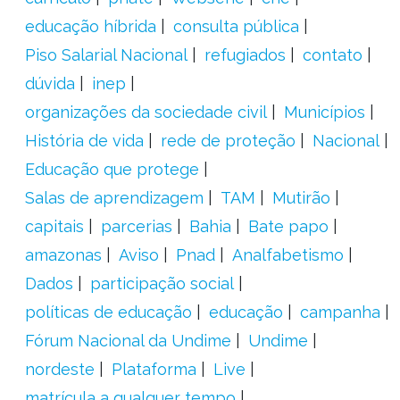
educação híbrida
consulta pública
Piso Salarial Nacional
refugiados
contato
dúvida
inep
organizações da sociedade civil
Municípios
História de vida
rede de proteção
Nacional
Educação que protege
Salas de aprendizagem
TAM
Mutirão
capitais
parcerias
Bahia
Bate papo
amazonas
Aviso
Pnad
Analfabetismo
Dados
participação social
políticas de educação
educação
campanha
Fórum Nacional da Undime
Undime
nordeste
Plataforma
Live
matrícula a qualquer tempo