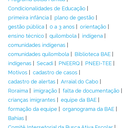
Condicionalidades de Educação
primeira infância
plano de gestão
gestão pública
0 a 3 anos
orientação
ensino técnico
quilombola
indígena
comunidades indígenas
comunidades quilombola
Biblioteca BAE
indígenas
Secadi
PNEERQ
PNEEI-TEE
Motivos
cadastro de casos
cadastro de alertas
Arraial do Cabo
Roraima
imigração
falta de documentação
crianças imigrantes
equipe da BAE
formação da equipe
organograma da BAE
Bahias
Comitê Intersetorial da Busca Ativa Escolar