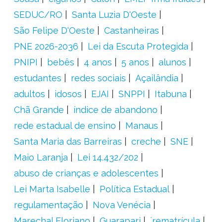
SEDUC/RO
Santa Luzia D'Oeste
São Felipe D'Oeste
Castanheiras
PNE 2026-2036
Lei da Escuta Protegida
PNIPI
bebês
4 anos
5 anos
alunos
estudantes
redes sociais
Açailândia
adultos
idosos
EJAI
SNPPI
Itabuna
Chã Grande
índice de abandono
rede estadual de ensino
Manaus
Santa Maria das Barreiras
creche
SNE
Maio Laranja
Lei 14.432/202
abuso de crianças e adolescentes
Lei Marta Isabelle
Política Estadual
regulamentação
Nova Venécia
Marechal Floriano
Guarapari
´rematrícula