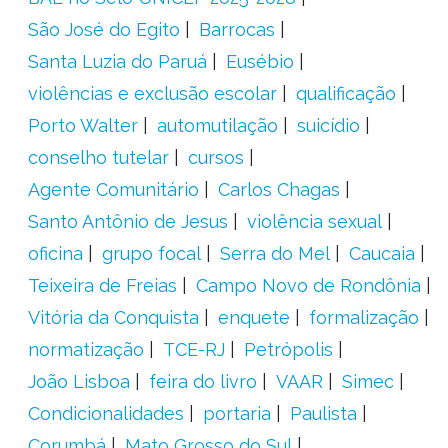
São José do Egito
Barrocas
Santa Luzia do Paruá
Eusébio
violências e exclusão escolar
qualificação
Porto Walter
automutilação
suicídio
conselho tutelar
cursos
Agente Comunitário
Carlos Chagas
Santo Antônio de Jesus
violência sexual
oficina
grupo focal
Serra do Mel
Caucaia
Teixeira de Freias
Campo Novo de Rondônia
Vitória da Conquista
enquete
formalização
normatização
TCE-RJ
Petrópolis
João Lisboa
feira do livro
VAAR
Simec
Condicionalidades
portaria
Paulista
Corumbá
Mato Grosso do Sul