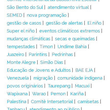
São Bento do Sul
atendimento virtual
SEMED
nova programação
gestão de casos
gestão de alertas
El niño
Super el niño
eventos climáticos extremos
mudanças climáticas
secas e queimadas
tempestades
Timon
Undime Bahia
Juazeiro
Parintins
Pedrinhas
Monte Alegre
Simão Dias
Educação de Jovens e Adultos
BAE EJA
Venezuela
migração
comunidade indígena
povos originários
Taurepang
Macuxi
Wapixana
Warao
Pemon
Kariña
Palestina
Comitê Intersetorial
camisetas
Tanhaçu
atendimento ao público