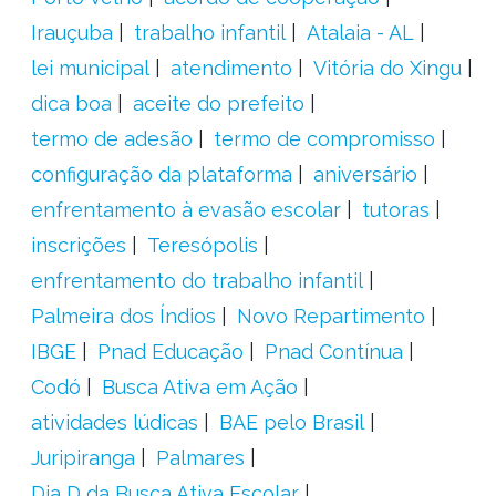
Irauçuba
trabalho infantil
Atalaia - AL
lei municipal
atendimento
Vitória do Xingu
dica boa
aceite do prefeito
termo de adesão
termo de compromisso
configuração da plataforma
aniversário
enfrentamento à evasão escolar
tutoras
inscrições
Teresópolis
enfrentamento do trabalho infantil
Palmeira dos Índios
Novo Repartimento
IBGE
Pnad Educação
Pnad Contínua
Codó
Busca Ativa em Ação
atividades lúdicas
BAE pelo Brasil
Juripiranga
Palmares
Dia D da Busca Ativa Escolar