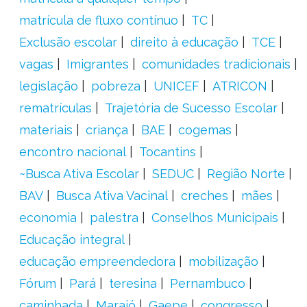
matrícula de fluxo contínuo
TC
Exclusão escolar
direito à educação
TCE
vagas
Imigrantes
comunidades tradicionais
legislação
pobreza
UNICEF
ATRICON
rematrículas
Trajetória de Sucesso Escolar
materiais
criança
BAE
cogemas
encontro nacional
Tocantins
~Busca Ativa Escolar
SEDUC
Região Norte
BAV
Busca Ativa Vacinal
creches
mães
economia
palestra
Conselhos Municipais
Educação integral
educação empreendedora
mobilização
Fórum
Pará
teresina
Pernambuco
caminhada
Marajó
Gaepe
congresso