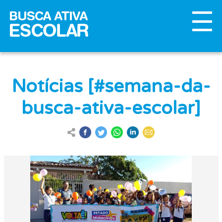
Notícias [#semana-da-
busca-ativa-escolar]