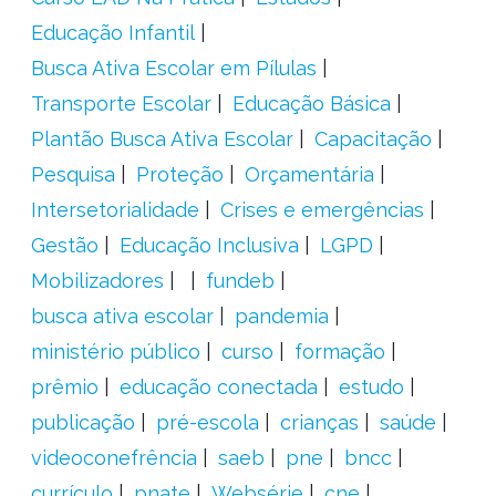
Educação Infantil
Busca Ativa Escolar em Pílulas
Transporte Escolar
Educação Básica
Plantão Busca Ativa Escolar
Capacitação
Pesquisa
Proteção
Orçamentária
Intersetorialidade
Crises e emergências
Gestão
Educação Inclusiva
LGPD
Mobilizadores
fundeb
busca ativa escolar
pandemia
ministério público
curso
formação
prêmio
educação conectada
estudo
publicação
pré-escola
crianças
saúde
videoconefrência
saeb
pne
bncc
currículo
pnate
Websérie
cne