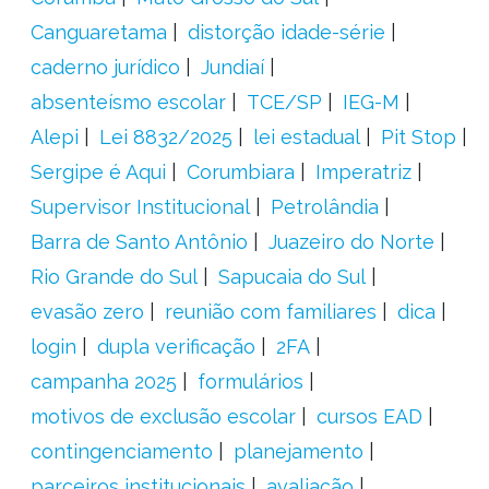
Canguaretama
distorção idade-série
caderno jurídico
Jundiaí
absenteísmo escolar
TCE/SP
IEG-M
Alepi
Lei 8832/2025
lei estadual
Pit Stop
Sergipe é Aqui
Corumbiara
Imperatriz
Supervisor Institucional
Petrolândia
Barra de Santo Antônio
Juazeiro do Norte
Rio Grande do Sul
Sapucaia do Sul
evasão zero
reunião com familiares
dica
login
dupla verificação
2FA
campanha 2025
formulários
motivos de exclusão escolar
cursos EAD
contingenciamento
planejamento
parceiros institucionais
avaliação