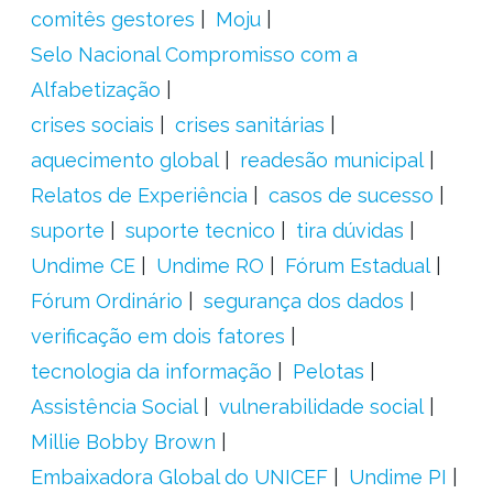
comitês gestores
Moju
Selo Nacional Compromisso com a
Alfabetização
crises sociais
crises sanitárias
aquecimento global
readesão municipal
Relatos de Experiência
casos de sucesso
suporte
suporte tecnico
tira dúvidas
Undime CE
Undime RO
Fórum Estadual
Fórum Ordinário
segurança dos dados
verificação em dois fatores
tecnologia da informação
Pelotas
Assistência Social
vulnerabilidade social
Millie Bobby Brown
Embaixadora Global do UNICEF
Undime PI