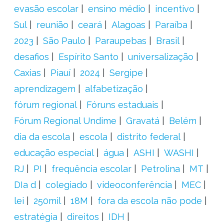
evasão escolar
ensino médio
incentivo
Sul
reunião
ceará
Alagoas
Paraíba
2023
São Paulo
Paraupebas
Brasil
desafios
Espírito Santo
universalização
Caxias
Piauí
2024
Sergipe
aprendizagem
alfabetização
fórum regional
Fóruns estaduais
Fórum Regional Undime
Gravatá
Belém
dia da escola
escola
distrito federal
educação especial
água
ASHI
WASHI
RJ
PI
frequência escolar
Petrolina
MT
DIa d
colegiado
videoconferência
MEC
lei
250mil
18M
fora da escola não pode
estratégia
direitos
IDH