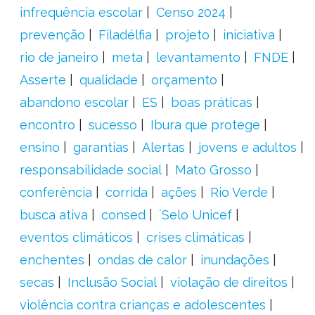
infrequência escolar
Censo 2024
prevenção
Filadélfia
projeto
iniciativa
rio de janeiro
meta
levantamento
FNDE
Asserte
qualidade
orçamento
abandono escolar
ES
boas práticas
encontro
sucesso
Ibura que protege
ensino
garantias
Alertas
jovens e adultos
responsabilidade social
Mato Grosso
conferência
corrida
ações
Rio Verde
busca ativa
consed
´Selo Unicef
eventos climáticos
crises climáticas
enchentes
ondas de calor
inundações
secas
Inclusão Social
violação de direitos
violência contra crianças e adolescentes