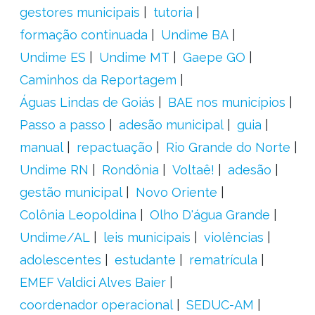
gestores municipais
tutoria
formação continuada
Undime BA
Undime ES
Undime MT
Gaepe GO
Caminhos da Reportagem
Águas Lindas de Goiás
BAE nos municípios
Passo a passo
adesão municipal
guia
manual
repactuação
Rio Grande do Norte
Undime RN
Rondônia
Voltaê!
adesão
gestão municipal
Novo Oriente
Colônia Leopoldina
Olho D'água Grande
Undime/AL
leis municipais
violências
adolescentes
estudante
rematrícula
EMEF Valdici Alves Baier
coordenador operacional
SEDUC-AM