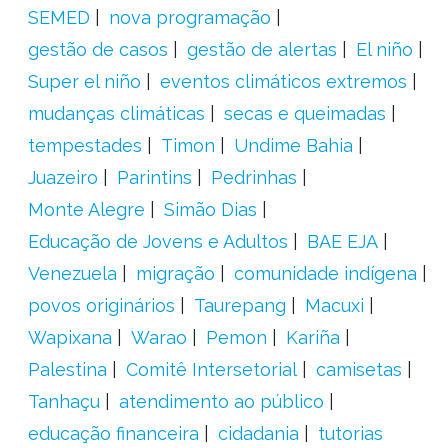
SEMED
nova programação
gestão de casos
gestão de alertas
El niño
Super el niño
eventos climáticos extremos
mudanças climáticas
secas e queimadas
tempestades
Timon
Undime Bahia
Juazeiro
Parintins
Pedrinhas
Monte Alegre
Simão Dias
Educação de Jovens e Adultos
BAE EJA
Venezuela
migração
comunidade indígena
povos originários
Taurepang
Macuxi
Wapixana
Warao
Pemon
Kariña
Palestina
Comitê Intersetorial
camisetas
Tanhaçu
atendimento ao público
educação financeira
cidadania
tutorias