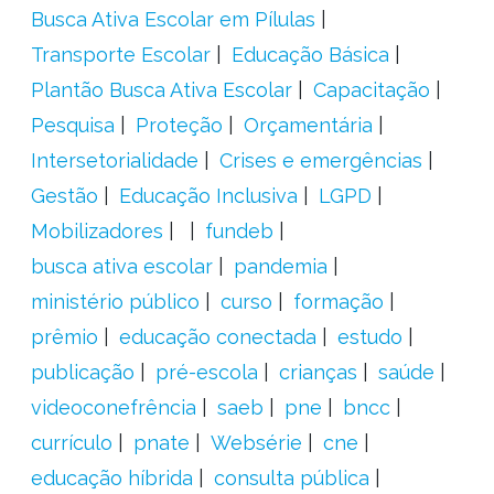
Busca Ativa Escolar em Pílulas
Transporte Escolar
Educação Básica
Plantão Busca Ativa Escolar
Capacitação
Pesquisa
Proteção
Orçamentária
Intersetorialidade
Crises e emergências
Gestão
Educação Inclusiva
LGPD
Mobilizadores
fundeb
busca ativa escolar
pandemia
ministério público
curso
formação
prêmio
educação conectada
estudo
publicação
pré-escola
crianças
saúde
videoconefrência
saeb
pne
bncc
currículo
pnate
Websérie
cne
educação híbrida
consulta pública