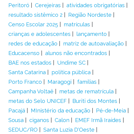
Peritoró
Cerejeiras
atividades obrigatórias
resultado sistêmico 2
Região Nordeste
Censo Escolar 2025
matrículas
crianças e adolescentes
lançamento
redes de educação
matriz de autoavaliação
Educacenso
alunos não encontrados
BAE nos estados
Undime SC
Santa Catarina
política pública
Porto Franco
Maragogi
famílias
Campanha Voltaê
metas de rematrícula
metas do Selo UNICEF
Buriti dos Montes
Pacajá
MInistério da educação
Pé-de-Meia
Sousa
ciganos
Calon
EMEF Irmã Iraídes
SEDUC/RO
Santa Luzia D'Oeste