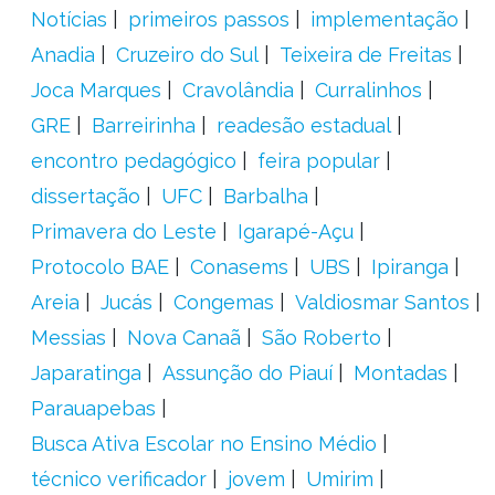
Notícias
primeiros passos
implementação
Anadia
Cruzeiro do Sul
Teixeira de Freitas
Joca Marques
Cravolândia
Curralinhos
GRE
Barreirinha
readesão estadual
encontro pedagógico
feira popular
dissertação
UFC
Barbalha
Primavera do Leste
Igarapé-Açu
Protocolo BAE
Conasems
UBS
Ipiranga
Areia
Jucás
Congemas
Valdiosmar Santos
Messias
Nova Canaã
São Roberto
Japaratinga
Assunção do Piauí
Montadas
Parauapebas
Busca Ativa Escolar no Ensino Médio
técnico verificador
jovem
Umirim