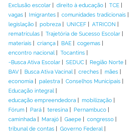
Exclusão escolar
direito à educação
TCE
vagas
Imigrantes
comunidades tradicionais
legislação
pobreza
UNICEF
ATRICON
rematrículas
Trajetória de Sucesso Escolar
materiais
criança
BAE
cogemas
encontro nacional
Tocantins
~Busca Ativa Escolar
SEDUC
Região Norte
BAV
Busca Ativa Vacinal
creches
mães
economia
palestra
Conselhos Municipais
Educação integral
educação empreendedora
mobilização
Fórum
Pará
teresina
Pernambuco
caminhada
Marajó
Gaepe
congresso
tribunal de contas
Governo Federal