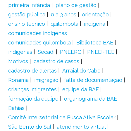
primeira infância
plano de gestão
gestão pública
0 a 3 anos
orientação
ensino técnico
quilombola
indígena
comunidades indígenas
comunidades quilombola
Biblioteca BAE
indígenas
Secadi
PNEERQ
PNEEI-TEE
Motivos
cadastro de casos
cadastro de alertas
Arraial do Cabo
Roraima
imigração
falta de documentação
crianças imigrantes
equipe da BAE
formação da equipe
organograma da BAE
Bahias
Comitê Intersetorial da Busca Ativa Escolar
São Bento do Sul
atendimento virtual