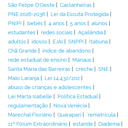
São Felipe D'Oeste
Castanheiras
PNE 2026-2036
Lei da Escuta Protegida
PNIPI
bebês
4 anos
5 anos
alunos
estudantes
redes sociais
Açailândia
adultos
idosos
EJAI
SNPPI
Itabuna
Chã Grande
índice de abandono
rede estadual de ensino
Manaus
Santa Maria das Barreiras
creche
SNE
Maio Laranja
Lei 14.432/202
abuso de crianças e adolescentes
Lei Marta Isabelle
Política Estadual
regulamentação
Nova Venécia
Marechal Floriano
Guarapari
´rematrícula
11º Fórum Extraordinário
estande
Diadema