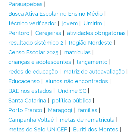
Parauapebas
Busca Ativa Escolar no Ensino Médio
técnico verificador
jovem
Umirim
Peritoró
Cerejeiras
atividades obrigatórias
resultado sistêmico 2
Região Nordeste
Censo Escolar 2025
matrículas
crianças e adolescentes
lançamento
redes de educação
matriz de autoavaliação
Educacenso
alunos não encontrados
BAE nos estados
Undime SC
Santa Catarina
política pública
Porto Franco
Maragogi
famílias
Campanha Voltaê
metas de rematrícula
metas do Selo UNICEF
Buriti dos Montes