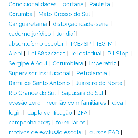
Condicionalidades
portaria
Paulista
Corumbá
Mato Grosso do Sul
Canguaretama
distorção idade-série
caderno jurídico
Jundiaí
absenteísmo escolar
TCE/SP
IEG-M
Alepi
Lei 8832/2025
lei estadual
Pit Stop
Sergipe é Aqui
Corumbiara
Imperatriz
Supervisor Institucional
Petrolândia
Barra de Santo Antônio
Juazeiro do Norte
Rio Grande do Sul
Sapucaia do Sul
evasão zero
reunião com familiares
dica
login
dupla verificação
2FA
campanha 2025
formulários
motivos de exclusão escolar
cursos EAD