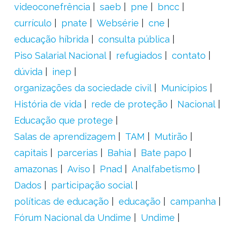
videoconefrência
saeb
pne
bncc
currículo
pnate
Websérie
cne
educação híbrida
consulta pública
Piso Salarial Nacional
refugiados
contato
dúvida
inep
organizações da sociedade civil
Municípios
História de vida
rede de proteção
Nacional
Educação que protege
Salas de aprendizagem
TAM
Mutirão
capitais
parcerias
Bahia
Bate papo
amazonas
Aviso
Pnad
Analfabetismo
Dados
participação social
políticas de educação
educação
campanha
Fórum Nacional da Undime
Undime