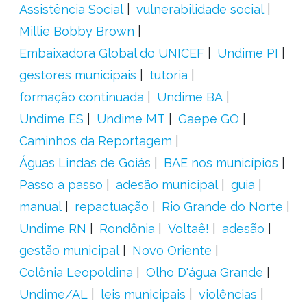
Assistência Social
vulnerabilidade social
Millie Bobby Brown
Embaixadora Global do UNICEF
Undime PI
gestores municipais
tutoria
formação continuada
Undime BA
Undime ES
Undime MT
Gaepe GO
Caminhos da Reportagem
Águas Lindas de Goiás
BAE nos municípios
Passo a passo
adesão municipal
guia
manual
repactuação
Rio Grande do Norte
Undime RN
Rondônia
Voltaê!
adesão
gestão municipal
Novo Oriente
Colônia Leopoldina
Olho D'água Grande
Undime/AL
leis municipais
violências