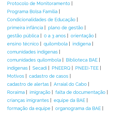
Protocolo de Monitoramento
Programa Bolsa Família
Condicionalidades de Educação
primeira infância
plano de gestão
gestão pública
0 a 3 anos
orientação
ensino técnico
quilombola
indígena
comunidades indígenas
comunidades quilombola
Biblioteca BAE
indígenas
Secadi
PNEERQ
PNEEI-TEE
Motivos
cadastro de casos
cadastro de alertas
Arraial do Cabo
Roraima
imigração
falta de documentação
crianças imigrantes
equipe da BAE
formação da equipe
organograma da BAE