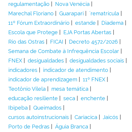
regulamentação
Nova Venécia
Marechal Floriano
Guarapari
´rematrícula
11º Fórum Extraordinário
estande
Diadema
Escola que Protege
EJA Portas Abertas
Rio das Ostras
FICAI
Decreto 4572/2026
Semana de Combate à Infrequência Escolar
FNEX
desigualdades
desigualdades sociais
indicadores
indicador de atendimento
indicador de aprendizagem
11º FNEX
Teotônio Vilela
mesa temática
educação resiliente
seca
enchente
Ibipeba
Queimados
cursos autoinstrucionais
Cariacica
Jaicós
Porto de Pedras
Águia Branca