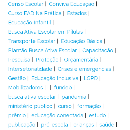
Censo Escolar
Conviva Educação
Curso EAD Na Prática
Estados
Educação Infantil
Busca Ativa Escolar em Pílulas
Transporte Escolar
Educação Básica
Plantão Busca Ativa Escolar
Capacitação
Pesquisa
Proteção
Orçamentária
Intersetorialidade
Crises e emergências
Gestão
Educação Inclusiva
LGPD
Mobilizadores
fundeb
busca ativa escolar
pandemia
ministério público
curso
formação
prêmio
educação conectada
estudo
publicação
pré-escola
crianças
saúde