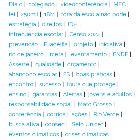
DIa d
colegiado
videoconferência
MEC
lei
250mil
18M
fora da escola não pode
estratégia
direitos
IDH
infrequência escolar
Censo 2024
prevenção
Filadélfia
projeto
iniciativa
rio de janeiro
meta
levantamento
FNDE
Asserte
qualidade
orçamento
abandono escolar
ES
boas práticas
encontro
sucesso
Ibura que protege
ensino
garantias
Alertas
jovens e adultos
responsabilidade social
Mato Grosso
conferência
corrida
ações
Rio Verde
busca ativa
consed
´Selo Unicef
eventos climáticos
crises climáticas