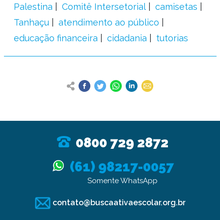
Palestina
Comitê Intersetorial
camisetas
Tanhaçu
atendimento ao público
educação financeira
cidadania
tutorias
0800 729 2872
(61) 98217-0057
Somente WhatsApp
contato@buscaativaescolar.org.br