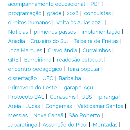
acompanhamento educacional
PBF
programação
grade
2026
conquistas
direitos humanos
Volta às Aulas 2026
Notícias
primeiros passos
implementação
Anadia
Cruzeiro do Sul
Teixeira de Freitas
Joca Marques
Cravolândia
Curralinhos
GRE
Barreirinha
readesão estadual
encontro pedagógico
feira popular
dissertação
UFC
Barbalha
Primavera do Leste
Igarapé-Açu
Protocolo BAE
Conasems
UBS
Ipiranga
Areia
Jucás
Congemas
Valdiosmar Santos
Messias
Nova Canaã
São Roberto
Japaratinga
Assunção do Piauí
Montadas