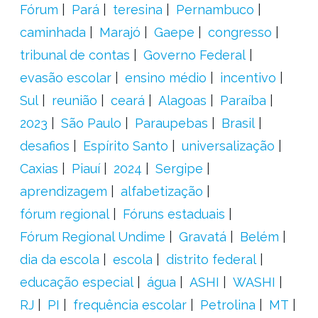
Fórum
Pará
teresina
Pernambuco
caminhada
Marajó
Gaepe
congresso
tribunal de contas
Governo Federal
evasão escolar
ensino médio
incentivo
Sul
reunião
ceará
Alagoas
Paraíba
2023
São Paulo
Paraupebas
Brasil
desafios
Espírito Santo
universalização
Caxias
Piauí
2024
Sergipe
aprendizagem
alfabetização
fórum regional
Fóruns estaduais
Fórum Regional Undime
Gravatá
Belém
dia da escola
escola
distrito federal
educação especial
água
ASHI
WASHI
RJ
PI
frequência escolar
Petrolina
MT