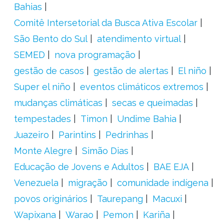
Bahias
Comitê Intersetorial da Busca Ativa Escolar
São Bento do Sul
atendimento virtual
SEMED
nova programação
gestão de casos
gestão de alertas
El niño
Super el niño
eventos climáticos extremos
mudanças climáticas
secas e queimadas
tempestades
Timon
Undime Bahia
Juazeiro
Parintins
Pedrinhas
Monte Alegre
Simão Dias
Educação de Jovens e Adultos
BAE EJA
Venezuela
migração
comunidade indígena
povos originários
Taurepang
Macuxi
Wapixana
Warao
Pemon
Kariña