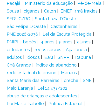
Pacajá
MInistério da educação
Pé-de-Meia
Sousa
ciganos
Calon
EMEF Irmã Iraídes
SEDUC/RO
Santa Luzia D'Oeste
São Felipe D'Oeste
Castanheiras
PNE 2026-2036
Lei da Escuta Protegida
PNIPI
bebês
4 anos
5 anos
alunos
estudantes
redes sociais
Açailândia
adultos
idosos
EJAI
SNPPI
Itabuna
Chã Grande
índice de abandono
rede estadual de ensino
Manaus
Santa Maria das Barreiras
creche
SNE
Maio Laranja
Lei 14.432/202
abuso de crianças e adolescentes
Lei Marta Isabelle
Política Estadual