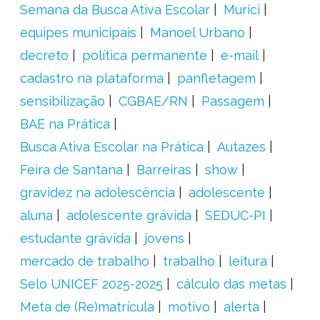
Semana da Busca Ativa Escolar
Murici
equipes municipais
Manoel Urbano
decreto
política permanente
e-mail
cadastro na plataforma
panfletagem
sensibilização
CGBAE/RN
Passagem
BAE na Prática
Busca Ativa Escolar na Prática
Autazes
Feira de Santana
Barreiras
show
gravidez na adolescência
adolescente
aluna
adolescente grávida
SEDUC-PI
estudante grávida
jovens
mercado de trabalho
trabalho
leitura
Selo UNICEF 2025-2025
cálculo das metas
Meta de (Re)matrícula
motivo
alerta