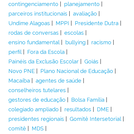
contingenciamento
planejamento
parceiros institucionais
avaliação
Undime Alagoas
MPPI
Presidente Dutra
rodas de conversas
escolas
ensino fundamental
bullying
racismo
perfil
Fora da Escola
Painéis da Exclusão Escolar
Goiás
Novo PNE
Plano Nacional de Educação
Macaíba
agentes de saúde
conselheiros tutelares
gestores de educação
Bolsa Família
colegiado ampliado
resultados
DME
presidentes regionais
Gomitê Intersetorial
comitê
MDS