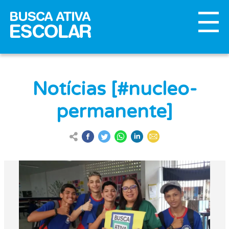
Notícias [#nucleo-
permanente]