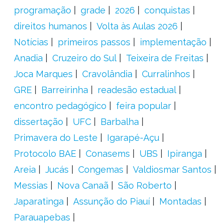
programação
grade
2026
conquistas
direitos humanos
Volta às Aulas 2026
Notícias
primeiros passos
implementação
Anadia
Cruzeiro do Sul
Teixeira de Freitas
Joca Marques
Cravolândia
Curralinhos
GRE
Barreirinha
readesão estadual
encontro pedagógico
feira popular
dissertação
UFC
Barbalha
Primavera do Leste
Igarapé-Açu
Protocolo BAE
Conasems
UBS
Ipiranga
Areia
Jucás
Congemas
Valdiosmar Santos
Messias
Nova Canaã
São Roberto
Japaratinga
Assunção do Piauí
Montadas
Parauapebas