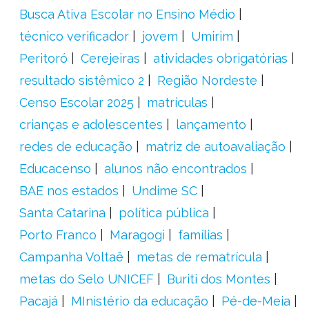
Busca Ativa Escolar no Ensino Médio
técnico verificador
jovem
Umirim
Peritoró
Cerejeiras
atividades obrigatórias
resultado sistêmico 2
Região Nordeste
Censo Escolar 2025
matrículas
crianças e adolescentes
lançamento
redes de educação
matriz de autoavaliação
Educacenso
alunos não encontrados
BAE nos estados
Undime SC
Santa Catarina
política pública
Porto Franco
Maragogi
famílias
Campanha Voltaê
metas de rematrícula
metas do Selo UNICEF
Buriti dos Montes
Pacajá
MInistério da educação
Pé-de-Meia