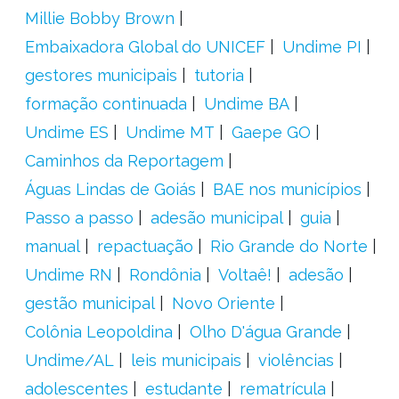
Millie Bobby Brown
Embaixadora Global do UNICEF
Undime PI
gestores municipais
tutoria
formação continuada
Undime BA
Undime ES
Undime MT
Gaepe GO
Caminhos da Reportagem
Águas Lindas de Goiás
BAE nos municípios
Passo a passo
adesão municipal
guia
manual
repactuação
Rio Grande do Norte
Undime RN
Rondônia
Voltaê!
adesão
gestão municipal
Novo Oriente
Colônia Leopoldina
Olho D'água Grande
Undime/AL
leis municipais
violências
adolescentes
estudante
rematrícula