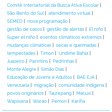
Comitê Intersetorial da Busca Ativa Escolar
São Bento do Sul
atendimento virtual
SEMED
nova programação
gestão de casos
gestão de alertas
El niño
Super el niño
eventos climáticos extremos
mudanças climáticas
secas e queimadas
tempestades
Timon
Undime Bahia
Juazeiro
Parintins
Pedrinhas
Monte Alegre
Simão Dias
Educação de Jovens e Adultos
BAE EJA
Venezuela
migração
comunidade indígena
povos originários
Taurepang
Macuxi
Wapixana
Warao
Pemon
Kariña