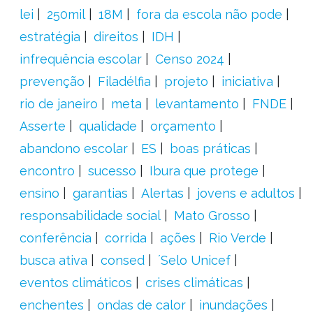
lei
250mil
18M
fora da escola não pode
estratégia
direitos
IDH
infrequência escolar
Censo 2024
prevenção
Filadélfia
projeto
iniciativa
rio de janeiro
meta
levantamento
FNDE
Asserte
qualidade
orçamento
abandono escolar
ES
boas práticas
encontro
sucesso
Ibura que protege
ensino
garantias
Alertas
jovens e adultos
responsabilidade social
Mato Grosso
conferência
corrida
ações
Rio Verde
busca ativa
consed
´Selo Unicef
eventos climáticos
crises climáticas
enchentes
ondas de calor
inundações