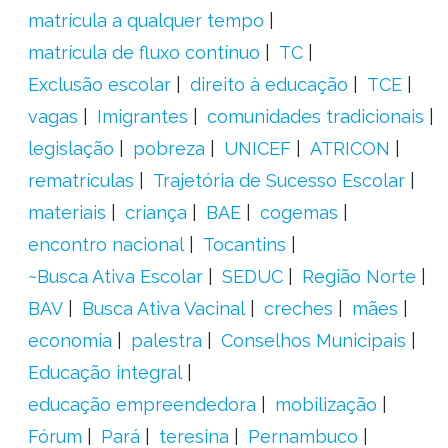
matrícula a qualquer tempo
matrícula de fluxo contínuo
TC
Exclusão escolar
direito à educação
TCE
vagas
Imigrantes
comunidades tradicionais
legislação
pobreza
UNICEF
ATRICON
rematrículas
Trajetória de Sucesso Escolar
materiais
criança
BAE
cogemas
encontro nacional
Tocantins
~Busca Ativa Escolar
SEDUC
Região Norte
BAV
Busca Ativa Vacinal
creches
mães
economia
palestra
Conselhos Municipais
Educação integral
educação empreendedora
mobilização
Fórum
Pará
teresina
Pernambuco