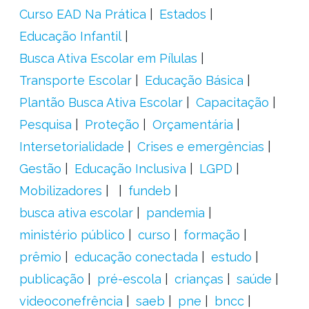
Curso EAD Na Prática
Estados
Educação Infantil
Busca Ativa Escolar em Pílulas
Transporte Escolar
Educação Básica
Plantão Busca Ativa Escolar
Capacitação
Pesquisa
Proteção
Orçamentária
Intersetorialidade
Crises e emergências
Gestão
Educação Inclusiva
LGPD
Mobilizadores
fundeb
busca ativa escolar
pandemia
ministério público
curso
formação
prêmio
educação conectada
estudo
publicação
pré-escola
crianças
saúde
videoconefrência
saeb
pne
bncc