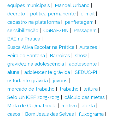
equipes municipais
Manoel Urbano
decreto
política permanente
e-mail
cadastro na plataforma
panfletagem
sensibilização
CGBAE/RN
Passagem
BAE na Prática
Busca Ativa Escolar na Prática
Autazes
Feira de Santana
Barreiras
show
gravidez na adolescência
adolescente
aluna
adolescente grávida
SEDUC-PI
estudante grávida
jovens
mercado de trabalho
trabalho
leitura
Selo UNICEF 2025-2025
cálculo das metas
Meta de (Re)matrícula
motivo
alerta
casos
Bom Jesus das Selvas
fluxograma