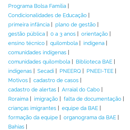
Programa Bolsa Família
Condicionalidades de Educação
primeira infância
plano de gestão
gestão pública
0 a 3 anos
orientação
ensino técnico
quilombola
indígena
comunidades indígenas
comunidades quilombola
Biblioteca BAE
indígenas
Secadi
PNEERQ
PNEEI-TEE
Motivos
cadastro de casos
cadastro de alertas
Arraial do Cabo
Roraima
imigração
falta de documentação
crianças imigrantes
equipe da BAE
formação da equipe
organograma da BAE
Bahias