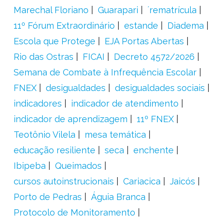
Marechal Floriano
Guarapari
´rematrícula
11º Fórum Extraordinário
estande
Diadema
Escola que Protege
EJA Portas Abertas
Rio das Ostras
FICAI
Decreto 4572/2026
Semana de Combate à Infrequência Escolar
FNEX
desigualdades
desigualdades sociais
indicadores
indicador de atendimento
indicador de aprendizagem
11º FNEX
Teotônio Vilela
mesa temática
educação resiliente
seca
enchente
Ibipeba
Queimados
cursos autoinstrucionais
Cariacica
Jaicós
Porto de Pedras
Águia Branca
Protocolo de Monitoramento