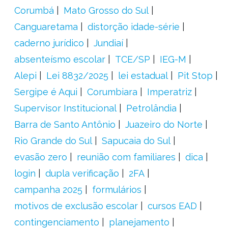
Corumbá
Mato Grosso do Sul
Canguaretama
distorção idade-série
caderno jurídico
Jundiaí
absenteísmo escolar
TCE/SP
IEG-M
Alepi
Lei 8832/2025
lei estadual
Pit Stop
Sergipe é Aqui
Corumbiara
Imperatriz
Supervisor Institucional
Petrolândia
Barra de Santo Antônio
Juazeiro do Norte
Rio Grande do Sul
Sapucaia do Sul
evasão zero
reunião com familiares
dica
login
dupla verificação
2FA
campanha 2025
formulários
motivos de exclusão escolar
cursos EAD
contingenciamento
planejamento