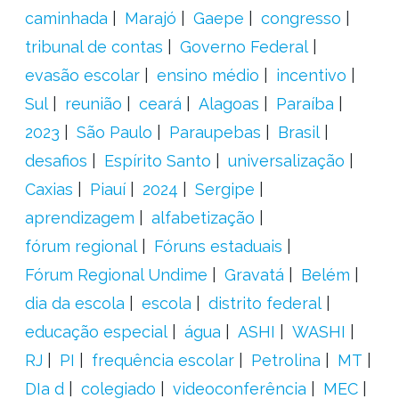
caminhada
Marajó
Gaepe
congresso
tribunal de contas
Governo Federal
evasão escolar
ensino médio
incentivo
Sul
reunião
ceará
Alagoas
Paraíba
2023
São Paulo
Paraupebas
Brasil
desafios
Espírito Santo
universalização
Caxias
Piauí
2024
Sergipe
aprendizagem
alfabetização
fórum regional
Fóruns estaduais
Fórum Regional Undime
Gravatá
Belém
dia da escola
escola
distrito federal
educação especial
água
ASHI
WASHI
RJ
PI
frequência escolar
Petrolina
MT
DIa d
colegiado
videoconferência
MEC