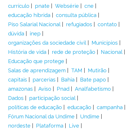
currículo
pnate
Websérie
cne
educação híbrida
consulta pública
Piso Salarial Nacional
refugiados
contato
dúvida
inep
organizações da sociedade civil
Municípios
História de vida
rede de proteção
Nacional
Educação que protege
Salas de aprendizagem
TAM
Mutirão
capitais
parcerias
Bahia
Bate papo
amazonas
Aviso
Pnad
Analfabetismo
Dados
participação social
políticas de educação
educação
campanha
Fórum Nacional da Undime
Undime
nordeste
Plataforma
Live