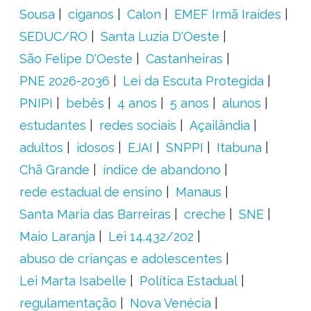
Sousa
ciganos
Calon
EMEF Irmã Iraídes
SEDUC/RO
Santa Luzia D'Oeste
São Felipe D'Oeste
Castanheiras
PNE 2026-2036
Lei da Escuta Protegida
PNIPI
bebês
4 anos
5 anos
alunos
estudantes
redes sociais
Açailândia
adultos
idosos
EJAI
SNPPI
Itabuna
Chã Grande
índice de abandono
rede estadual de ensino
Manaus
Santa Maria das Barreiras
creche
SNE
Maio Laranja
Lei 14.432/202
abuso de crianças e adolescentes
Lei Marta Isabelle
Política Estadual
regulamentação
Nova Venécia