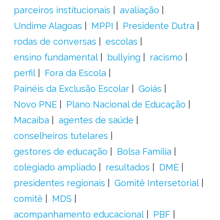
parceiros institucionais
avaliação
Undime Alagoas
MPPI
Presidente Dutra
rodas de conversas
escolas
ensino fundamental
bullying
racismo
perfil
Fora da Escola
Painéis da Exclusão Escolar
Goiás
Novo PNE
Plano Nacional de Educação
Macaíba
agentes de saúde
conselheiros tutelares
gestores de educação
Bolsa Família
colegiado ampliado
resultados
DME
presidentes regionais
Gomitê Intersetorial
comitê
MDS
acompanhamento educacional
PBF