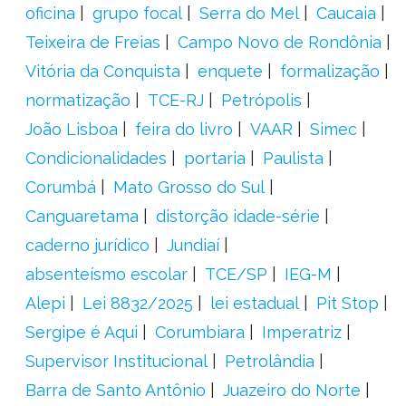
oficina
grupo focal
Serra do Mel
Caucaia
Teixeira de Freias
Campo Novo de Rondônia
Vitória da Conquista
enquete
formalização
normatização
TCE-RJ
Petrópolis
João Lisboa
feira do livro
VAAR
Simec
Condicionalidades
portaria
Paulista
Corumbá
Mato Grosso do Sul
Canguaretama
distorção idade-série
caderno jurídico
Jundiaí
absenteísmo escolar
TCE/SP
IEG-M
Alepi
Lei 8832/2025
lei estadual
Pit Stop
Sergipe é Aqui
Corumbiara
Imperatriz
Supervisor Institucional
Petrolândia
Barra de Santo Antônio
Juazeiro do Norte