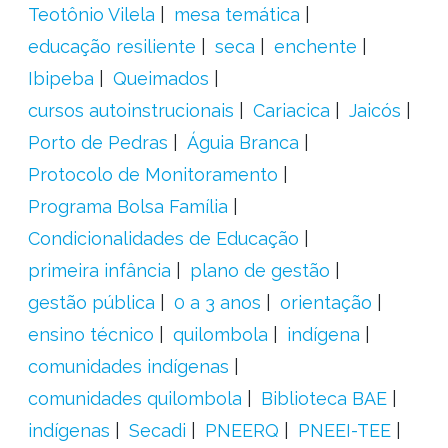
Teotônio Vilela
mesa temática
educação resiliente
seca
enchente
Ibipeba
Queimados
cursos autoinstrucionais
Cariacica
Jaicós
Porto de Pedras
Águia Branca
Protocolo de Monitoramento
Programa Bolsa Família
Condicionalidades de Educação
primeira infância
plano de gestão
gestão pública
0 a 3 anos
orientação
ensino técnico
quilombola
indígena
comunidades indígenas
comunidades quilombola
Biblioteca BAE
indígenas
Secadi
PNEERQ
PNEEI-TEE