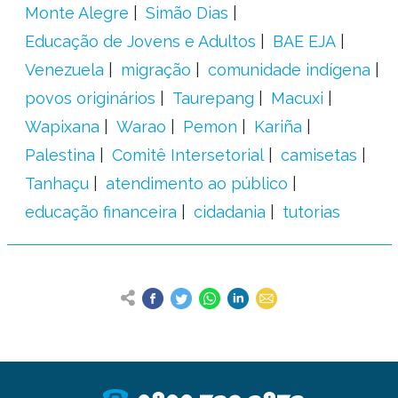
Monte Alegre
Simão Dias
Educação de Jovens e Adultos
BAE EJA
Venezuela
migração
comunidade indígena
povos originários
Taurepang
Macuxi
Wapixana
Warao
Pemon
Kariña
Palestina
Comitê Intersetorial
camisetas
Tanhaçu
atendimento ao público
educação financeira
cidadania
tutorias