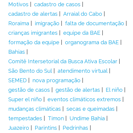
Motivos
cadastro de casos
cadastro de alertas
Arraial do Cabo
Roraima
imigração
falta de documentação
crianças imigrantes
equipe da BAE
formação da equipe
organograma da BAE
Bahias
Comitê Intersetorial da Busca Ativa Escolar
São Bento do Sul
atendimento virtual
SEMED
nova programação
gestão de casos
gestão de alertas
El niño
Super el niño
eventos climáticos extremos
mudanças climáticas
secas e queimadas
tempestades
Timon
Undime Bahia
Juazeiro
Parintins
Pedrinhas