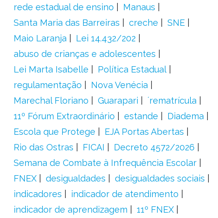
rede estadual de ensino
Manaus
Santa Maria das Barreiras
creche
SNE
Maio Laranja
Lei 14.432/202
abuso de crianças e adolescentes
Lei Marta Isabelle
Política Estadual
regulamentação
Nova Venécia
Marechal Floriano
Guarapari
´rematrícula
11º Fórum Extraordinário
estande
Diadema
Escola que Protege
EJA Portas Abertas
Rio das Ostras
FICAI
Decreto 4572/2026
Semana de Combate à Infrequência Escolar
FNEX
desigualdades
desigualdades sociais
indicadores
indicador de atendimento
indicador de aprendizagem
11º FNEX