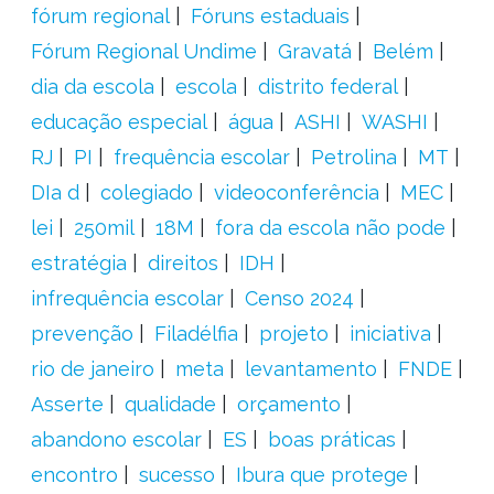
fórum regional
Fóruns estaduais
Fórum Regional Undime
Gravatá
Belém
dia da escola
escola
distrito federal
educação especial
água
ASHI
WASHI
RJ
PI
frequência escolar
Petrolina
MT
DIa d
colegiado
videoconferência
MEC
lei
250mil
18M
fora da escola não pode
estratégia
direitos
IDH
infrequência escolar
Censo 2024
prevenção
Filadélfia
projeto
iniciativa
rio de janeiro
meta
levantamento
FNDE
Asserte
qualidade
orçamento
abandono escolar
ES
boas práticas
encontro
sucesso
Ibura que protege