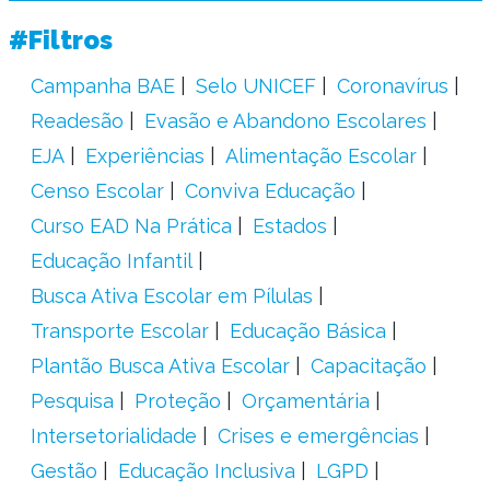
#Filtros
Campanha BAE
Selo UNICEF
Coronavírus
Readesão
Evasão e Abandono Escolares
EJA
Experiências
Alimentação Escolar
Censo Escolar
Conviva Educação
Curso EAD Na Prática
Estados
Educação Infantil
Busca Ativa Escolar em Pílulas
Transporte Escolar
Educação Básica
Plantão Busca Ativa Escolar
Capacitação
Pesquisa
Proteção
Orçamentária
Intersetorialidade
Crises e emergências
Gestão
Educação Inclusiva
LGPD