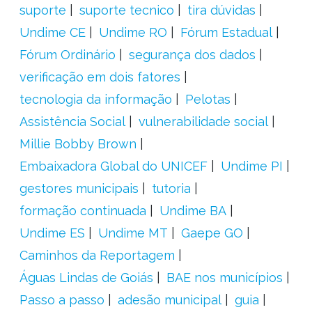
suporte
suporte tecnico
tira dúvidas
Undime CE
Undime RO
Fórum Estadual
Fórum Ordinário
segurança dos dados
verificação em dois fatores
tecnologia da informação
Pelotas
Assistência Social
vulnerabilidade social
Millie Bobby Brown
Embaixadora Global do UNICEF
Undime PI
gestores municipais
tutoria
formação continuada
Undime BA
Undime ES
Undime MT
Gaepe GO
Caminhos da Reportagem
Águas Lindas de Goiás
BAE nos municípios
Passo a passo
adesão municipal
guia