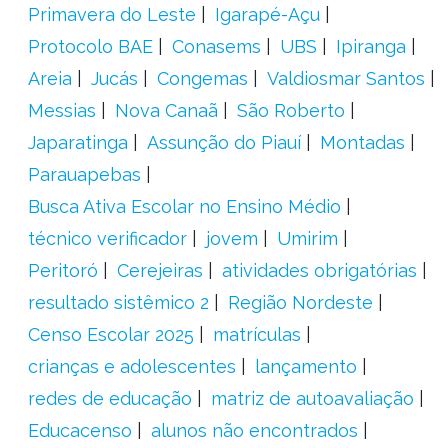
Primavera do Leste
Igarapé-Açu
Protocolo BAE
Conasems
UBS
Ipiranga
Areia
Jucás
Congemas
Valdiosmar Santos
Messias
Nova Canaã
São Roberto
Japaratinga
Assunção do Piauí
Montadas
Parauapebas
Busca Ativa Escolar no Ensino Médio
técnico verificador
jovem
Umirim
Peritoró
Cerejeiras
atividades obrigatórias
resultado sistêmico 2
Região Nordeste
Censo Escolar 2025
matrículas
crianças e adolescentes
lançamento
redes de educação
matriz de autoavaliação
Educacenso
alunos não encontrados