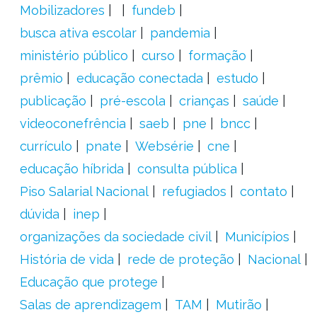
Mobilizadores
fundeb
busca ativa escolar
pandemia
ministério público
curso
formação
prêmio
educação conectada
estudo
publicação
pré-escola
crianças
saúde
videoconefrência
saeb
pne
bncc
currículo
pnate
Websérie
cne
educação híbrida
consulta pública
Piso Salarial Nacional
refugiados
contato
dúvida
inep
organizações da sociedade civil
Municípios
História de vida
rede de proteção
Nacional
Educação que protege
Salas de aprendizagem
TAM
Mutirão