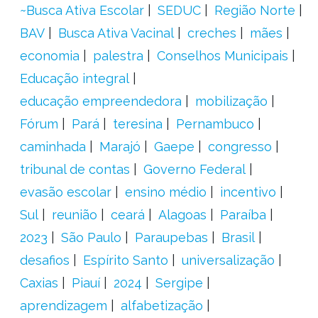
~Busca Ativa Escolar
SEDUC
Região Norte
BAV
Busca Ativa Vacinal
creches
mães
economia
palestra
Conselhos Municipais
Educação integral
educação empreendedora
mobilização
Fórum
Pará
teresina
Pernambuco
caminhada
Marajó
Gaepe
congresso
tribunal de contas
Governo Federal
evasão escolar
ensino médio
incentivo
Sul
reunião
ceará
Alagoas
Paraíba
2023
São Paulo
Paraupebas
Brasil
desafios
Espírito Santo
universalização
Caxias
Piauí
2024
Sergipe
aprendizagem
alfabetização