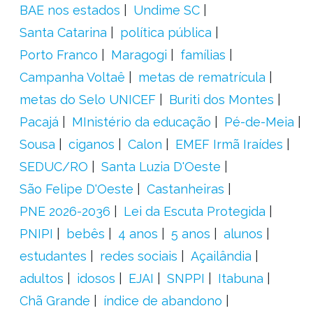
BAE nos estados
Undime SC
Santa Catarina
política pública
Porto Franco
Maragogi
famílias
Campanha Voltaê
metas de rematrícula
metas do Selo UNICEF
Buriti dos Montes
Pacajá
MInistério da educação
Pé-de-Meia
Sousa
ciganos
Calon
EMEF Irmã Iraídes
SEDUC/RO
Santa Luzia D'Oeste
São Felipe D'Oeste
Castanheiras
PNE 2026-2036
Lei da Escuta Protegida
PNIPI
bebês
4 anos
5 anos
alunos
estudantes
redes sociais
Açailândia
adultos
idosos
EJAI
SNPPI
Itabuna
Chã Grande
índice de abandono