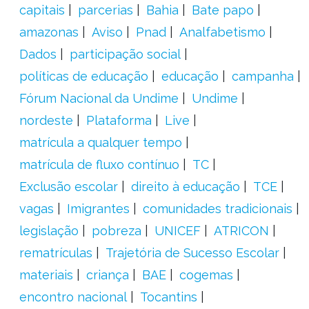
capitais
parcerias
Bahia
Bate papo
amazonas
Aviso
Pnad
Analfabetismo
Dados
participação social
políticas de educação
educação
campanha
Fórum Nacional da Undime
Undime
nordeste
Plataforma
Live
matrícula a qualquer tempo
matrícula de fluxo contínuo
TC
Exclusão escolar
direito à educação
TCE
vagas
Imigrantes
comunidades tradicionais
legislação
pobreza
UNICEF
ATRICON
rematrículas
Trajetória de Sucesso Escolar
materiais
criança
BAE
cogemas
encontro nacional
Tocantins