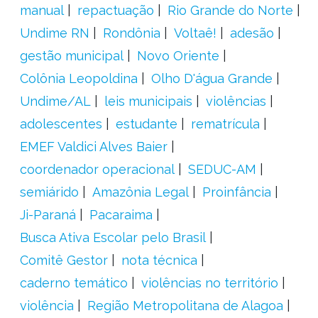
manual
repactuação
Rio Grande do Norte
Undime RN
Rondônia
Voltaê!
adesão
gestão municipal
Novo Oriente
Colônia Leopoldina
Olho D'água Grande
Undime/AL
leis municipais
violências
adolescentes
estudante
rematrícula
EMEF Valdici Alves Baier
coordenador operacional
SEDUC-AM
semiárido
Amazônia Legal
Proinfância
Ji-Paraná
Pacaraima
Busca Ativa Escolar pelo Brasil
Comitê Gestor
nota técnica
caderno temático
violências no território
violência
Região Metropolitana de Alagoa