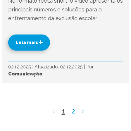
No formato reels/short, o vídeo apresenta os
principais números e soluções para o
enfrentamento da exclusão escolar
Leia mais
02.12.2025
|
Atualizado: 02.12.2025
|
Por
Comunicação
‹
1
2
›