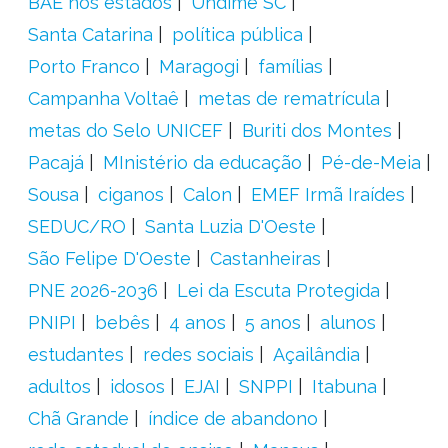
BAE nos estados
Undime SC
Santa Catarina
política pública
Porto Franco
Maragogi
famílias
Campanha Voltaê
metas de rematrícula
metas do Selo UNICEF
Buriti dos Montes
Pacajá
MInistério da educação
Pé-de-Meia
Sousa
ciganos
Calon
EMEF Irmã Iraídes
SEDUC/RO
Santa Luzia D'Oeste
São Felipe D'Oeste
Castanheiras
PNE 2026-2036
Lei da Escuta Protegida
PNIPI
bebês
4 anos
5 anos
alunos
estudantes
redes sociais
Açailândia
adultos
idosos
EJAI
SNPPI
Itabuna
Chã Grande
índice de abandono