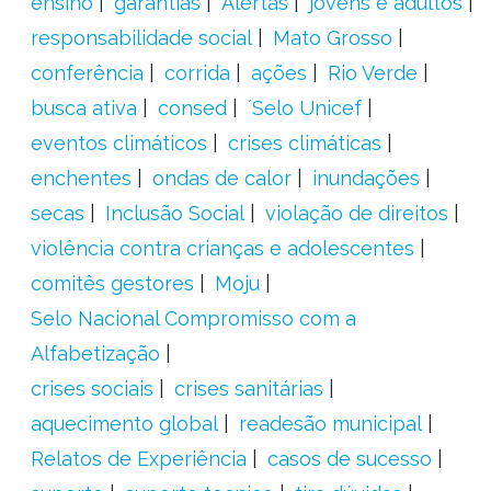
ensino
garantias
Alertas
jovens e adultos
responsabilidade social
Mato Grosso
conferência
corrida
ações
Rio Verde
busca ativa
consed
´Selo Unicef
eventos climáticos
crises climáticas
enchentes
ondas de calor
inundações
secas
Inclusão Social
violação de direitos
violência contra crianças e adolescentes
comitês gestores
Moju
Selo Nacional Compromisso com a
Alfabetização
crises sociais
crises sanitárias
aquecimento global
readesão municipal
Relatos de Experiência
casos de sucesso