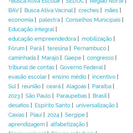
~Busca Ativa Escolar
SEDUC
Região Norte
BAV
Busca Ativa Vacinal
creches
mães
economia
palestra
Conselhos Municipais
Educação integral
educação empreendedora
mobilização
Fórum
Pará
teresina
Pernambuco
caminhada
Marajó
Gaepe
congresso
tribunal de contas
Governo Federal
evasão escolar
ensino médio
incentivo
Sul
reunião
ceará
Alagoas
Paraíba
2023
São Paulo
Paraupebas
Brasil
desafios
Espírito Santo
universalização
Caxias
Piauí
2024
Sergipe
aprendizagem
alfabetização