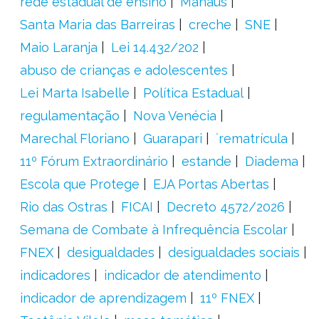
rede estadual de ensino
Manaus
Santa Maria das Barreiras
creche
SNE
Maio Laranja
Lei 14.432/202
abuso de crianças e adolescentes
Lei Marta Isabelle
Política Estadual
regulamentação
Nova Venécia
Marechal Floriano
Guarapari
´rematrícula
11º Fórum Extraordinário
estande
Diadema
Escola que Protege
EJA Portas Abertas
Rio das Ostras
FICAI
Decreto 4572/2026
Semana de Combate à Infrequência Escolar
FNEX
desigualdades
desigualdades sociais
indicadores
indicador de atendimento
indicador de aprendizagem
11º FNEX