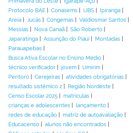
Primavera do Leste
Igarapé-Açu
Protocolo BAE
Conasems
UBS
Ipiranga
Areia
Jucás
Congemas
Valdiosmar Santos
Messias
Nova Canaã
São Roberto
Japaratinga
Assunção do Piauí
Montadas
Parauapebas
Busca Ativa Escolar no Ensino Médio
técnico verificador
jovem
Umirim
Peritoró
Cerejeiras
atividades obrigatórias
resultado sistêmico 2
Região Nordeste
Censo Escolar 2025
matrículas
crianças e adolescentes
lançamento
redes de educação
matriz de autoavaliação
Educacenso
alunos não encontrados