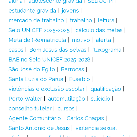
aluna
adolescente grávida
SEDUC-PI
estudante grávida
jovens
mercado de trabalho
trabalho
leitura
Selo UNICEF 2025-2025
cálculo das metas
Meta de (Re)matrícula
motivo
alerta
casos
Bom Jesus das Selvas
fluxograma
BAE no Selo UNICEF 2025-2028
São José do Egito
Barrocas
Santa Luzia do Paruá
Eusébio
violências e exclusão escolar
qualificação
Porto Walter
automutilação
suicídio
conselho tutelar
cursos
Agente Comunitário
Carlos Chagas
Santo Antônio de Jesus
violência sexual