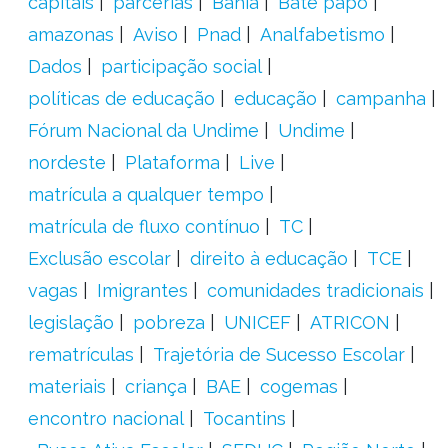
capitais
parcerias
Bahia
Bate papo
amazonas
Aviso
Pnad
Analfabetismo
Dados
participação social
políticas de educação
educação
campanha
Fórum Nacional da Undime
Undime
nordeste
Plataforma
Live
matrícula a qualquer tempo
matrícula de fluxo contínuo
TC
Exclusão escolar
direito à educação
TCE
vagas
Imigrantes
comunidades tradicionais
legislação
pobreza
UNICEF
ATRICON
rematrículas
Trajetória de Sucesso Escolar
materiais
criança
BAE
cogemas
encontro nacional
Tocantins