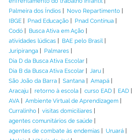
enfrentamento do trabalho infantil
Palmeira dos Índios
Novo Repartimento
IBGE
Pnad Educação
Pnad Contínua
Codó
Busca Ativa em Ação
atividades lúdicas
BAE pelo Brasil
Juripiranga
Palmares
Dia D da Busca Ativa Escolar
Dia B da Busca Ativa Escolar
Jaru
São João da Barra
Santana
Amapá
Aracaju
retorno à escola
curso EAD
EAD
AVA
Ambiente Virtual de Aprendizagem
Curralinho
visitas domiciliares
agentes comunitários de saúde
agentes de combate às endemias
Uruará