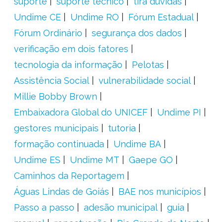
suporte
suporte tecnico
tira dúvidas
Undime CE
Undime RO
Fórum Estadual
Fórum Ordinário
segurança dos dados
verificação em dois fatores
tecnologia da informação
Pelotas
Assistência Social
vulnerabilidade social
Millie Bobby Brown
Embaixadora Global do UNICEF
Undime PI
gestores municipais
tutoria
formação continuada
Undime BA
Undime ES
Undime MT
Gaepe GO
Caminhos da Reportagem
Águas Lindas de Goiás
BAE nos municípios
Passo a passo
adesão municipal
guia