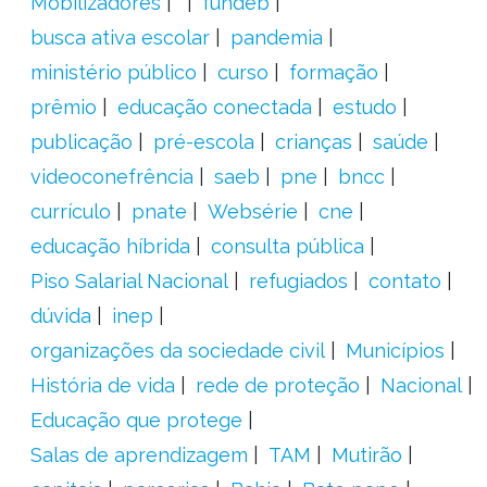
Mobilizadores
fundeb
busca ativa escolar
pandemia
ministério público
curso
formação
prêmio
educação conectada
estudo
publicação
pré-escola
crianças
saúde
videoconefrência
saeb
pne
bncc
currículo
pnate
Websérie
cne
educação híbrida
consulta pública
Piso Salarial Nacional
refugiados
contato
dúvida
inep
organizações da sociedade civil
Municípios
História de vida
rede de proteção
Nacional
Educação que protege
Salas de aprendizagem
TAM
Mutirão