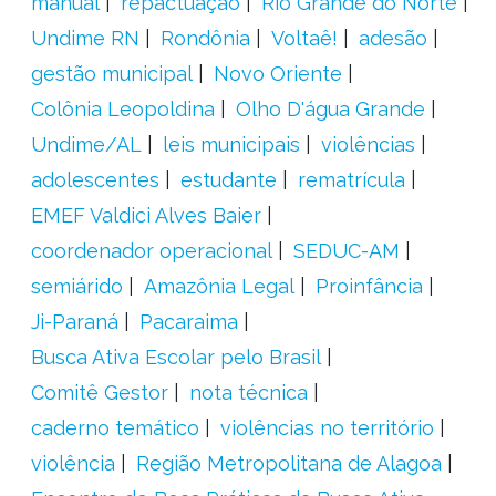
manual
repactuação
Rio Grande do Norte
Undime RN
Rondônia
Voltaê!
adesão
gestão municipal
Novo Oriente
Colônia Leopoldina
Olho D'água Grande
Undime/AL
leis municipais
violências
adolescentes
estudante
rematrícula
EMEF Valdici Alves Baier
coordenador operacional
SEDUC-AM
semiárido
Amazônia Legal
Proinfância
Ji-Paraná
Pacaraima
Busca Ativa Escolar pelo Brasil
Comitê Gestor
nota técnica
caderno temático
violências no território
violência
Região Metropolitana de Alagoa