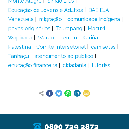
Monte Alegre
Simão Dias
Educação de Jovens e Adultos
BAE EJA
Venezuela
migração
comunidade indígena
povos originários
Taurepang
Macuxi
Wapixana
Warao
Pemon
Kariña
Palestina
Comitê Intersetorial
camisetas
Tanhaçu
atendimento ao público
educação financeira
cidadania
tutorias
0800 729 2872