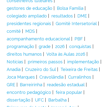
conselheiros tutelares
gestores de educação
Bolsa Família
colegiado ampliado
resultados
DME
presidentes regionais
Gomitê Intersetorial
comitê
MDS
acompanhamento educacional
PBF
programação
grade
2026
conquistas
direitos humanos
Volta às Aulas 2026
Notícias
primeiros passos
implementação
Anadia
Cruzeiro do Sul
Teixeira de Freitas
Joca Marques
Cravolândia
Curralinhos
GRE
Barreirinha
readesão estadual
encontro pedagógico
feira popular
dissertação
UFC
Barbalha