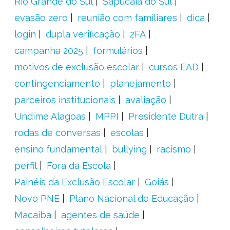
Rio Grande do Sul
Sapucaia do Sul
evasão zero
reunião com familiares
dica
login
dupla verificação
2FA
campanha 2025
formulários
motivos de exclusão escolar
cursos EAD
contingenciamento
planejamento
parceiros institucionais
avaliação
Undime Alagoas
MPPI
Presidente Dutra
rodas de conversas
escolas
ensino fundamental
bullying
racismo
perfil
Fora da Escola
Painéis da Exclusão Escolar
Goiás
Novo PNE
Plano Nacional de Educação
Macaíba
agentes de saúde