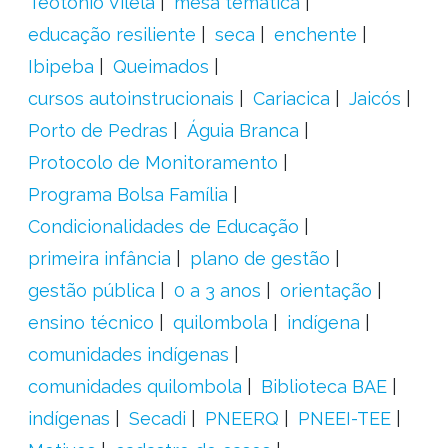
Teotônio Vilela
mesa temática
educação resiliente
seca
enchente
Ibipeba
Queimados
cursos autoinstrucionais
Cariacica
Jaicós
Porto de Pedras
Águia Branca
Protocolo de Monitoramento
Programa Bolsa Família
Condicionalidades de Educação
primeira infância
plano de gestão
gestão pública
0 a 3 anos
orientação
ensino técnico
quilombola
indígena
comunidades indígenas
comunidades quilombola
Biblioteca BAE
indígenas
Secadi
PNEERQ
PNEEI-TEE