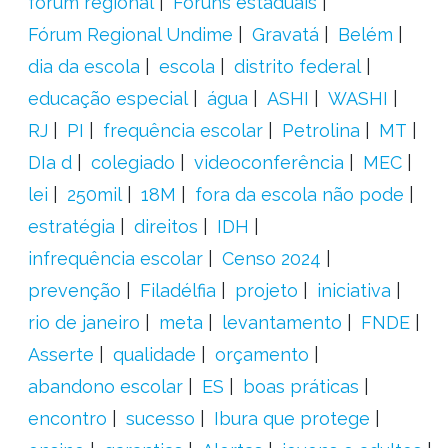
fórum regional
Fóruns estaduais
Fórum Regional Undime
Gravatá
Belém
dia da escola
escola
distrito federal
educação especial
água
ASHI
WASHI
RJ
PI
frequência escolar
Petrolina
MT
DIa d
colegiado
videoconferência
MEC
lei
250mil
18M
fora da escola não pode
estratégia
direitos
IDH
infrequência escolar
Censo 2024
prevenção
Filadélfia
projeto
iniciativa
rio de janeiro
meta
levantamento
FNDE
Asserte
qualidade
orçamento
abandono escolar
ES
boas práticas
encontro
sucesso
Ibura que protege