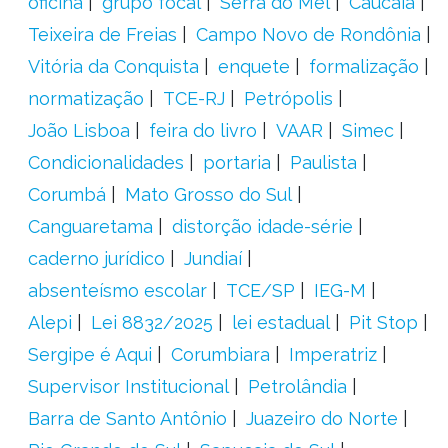
oficina
grupo focal
Serra do Mel
Caucaia
Teixeira de Freias
Campo Novo de Rondônia
Vitória da Conquista
enquete
formalização
normatização
TCE-RJ
Petrópolis
João Lisboa
feira do livro
VAAR
Simec
Condicionalidades
portaria
Paulista
Corumbá
Mato Grosso do Sul
Canguaretama
distorção idade-série
caderno jurídico
Jundiaí
absenteísmo escolar
TCE/SP
IEG-M
Alepi
Lei 8832/2025
lei estadual
Pit Stop
Sergipe é Aqui
Corumbiara
Imperatriz
Supervisor Institucional
Petrolândia
Barra de Santo Antônio
Juazeiro do Norte