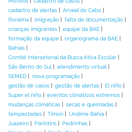
Motivos
cadastro de casos
cadastro de alertas
Arraial do Cabo
Roraima
imigração
falta de documentação
crianças imigrantes
equipe da BAE
formação da equipe
organograma da BAE
Bahias
Comitê Intersetorial da Busca Ativa Escolar
São Bento do Sul
atendimento virtual
SEMED
nova programação
gestão de casos
gestão de alertas
El niño
Super el niño
eventos climáticos extremos
mudanças climáticas
secas e queimadas
tempestades
Timon
Undime Bahia
Juazeiro
Parintins
Pedrinhas