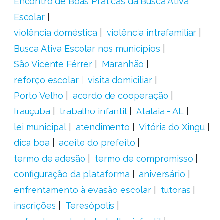
Encontro de Boas Práticas da Busca Ativa
Escolar
violência doméstica
violência intrafamiliar
Busca Ativa Escolar nos municípios
São Vicente Férrer
Maranhão
reforço escolar
visita domiciliar
Porto Velho
acordo de cooperação
Irauçuba
trabalho infantil
Atalaia - AL
lei municipal
atendimento
Vitória do Xingu
dica boa
aceite do prefeito
termo de adesão
termo de compromisso
configuração da plataforma
aniversário
enfrentamento à evasão escolar
tutoras
inscrições
Teresópolis