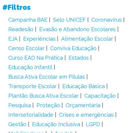
#Filtros
Campanha BAE
Selo UNICEF
Coronavírus
Readesão
Evasão e Abandono Escolares
EJA
Experiências
Alimentação Escolar
Censo Escolar
Conviva Educação
Curso EAD Na Prática
Estados
Educação Infantil
Busca Ativa Escolar em Pílulas
Transporte Escolar
Educação Básica
Plantão Busca Ativa Escolar
Capacitação
Pesquisa
Proteção
Orçamentária
Intersetorialidade
Crises e emergências
Gestão
Educação Inclusiva
LGPD