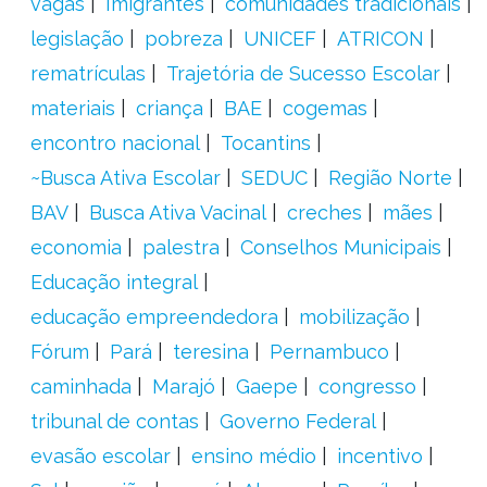
vagas
Imigrantes
comunidades tradicionais
legislação
pobreza
UNICEF
ATRICON
rematrículas
Trajetória de Sucesso Escolar
materiais
criança
BAE
cogemas
encontro nacional
Tocantins
~Busca Ativa Escolar
SEDUC
Região Norte
BAV
Busca Ativa Vacinal
creches
mães
economia
palestra
Conselhos Municipais
Educação integral
educação empreendedora
mobilização
Fórum
Pará
teresina
Pernambuco
caminhada
Marajó
Gaepe
congresso
tribunal de contas
Governo Federal
evasão escolar
ensino médio
incentivo