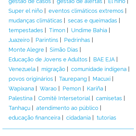
gestão de casos
gestão de alertas
El niño
Super el niño
eventos climáticos extremos
mudanças climáticas
secas e queimadas
tempestades
Timon
Undime Bahia
Juazeiro
Parintins
Pedrinhas
Monte Alegre
Simão Dias
Educação de Jovens e Adultos
BAE EJA
Venezuela
migração
comunidade indígena
povos originários
Taurepang
Macuxi
Wapixana
Warao
Pemon
Kariña
Palestina
Comitê Intersetorial
camisetas
Tanhaçu
atendimento ao público
educação financeira
cidadania
tutorias