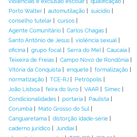
violências e exclusão escolar
qualificação
Porto Walter
automutilação
suicídio
conselho tutelar
cursos
Agente Comunitário
Carlos Chagas
Santo Antônio de Jesus
violência sexual
oficina
grupo focal
Serra do Mel
Caucaia
Teixeira de Freias
Campo Novo de Rondônia
Vitória da Conquista
enquete
formalização
normatização
TCE-RJ
Petrópolis
João Lisboa
feira do livro
VAAR
Simec
Condicionalidades
portaria
Paulista
Corumbá
Mato Grosso do Sul
Canguaretama
distorção idade-série
caderno jurídico
Jundiaí