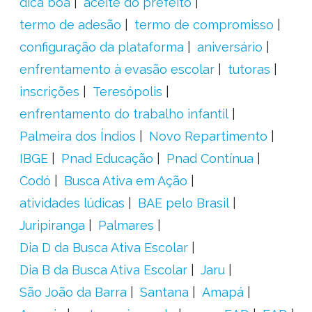
dica boa
aceite do prefeito
termo de adesão
termo de compromisso
configuração da plataforma
aniversário
enfrentamento à evasão escolar
tutoras
inscrições
Teresópolis
enfrentamento do trabalho infantil
Palmeira dos Índios
Novo Repartimento
IBGE
Pnad Educação
Pnad Contínua
Codó
Busca Ativa em Ação
atividades lúdicas
BAE pelo Brasil
Juripiranga
Palmares
Dia D da Busca Ativa Escolar
Dia B da Busca Ativa Escolar
Jaru
São João da Barra
Santana
Amapá