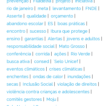
prevenção
Filadélfia
projeto
iniciativa
rio de janeiro
meta
levantamento
FNDE
Asserte
qualidade
orçamento
abandono escolar
ES
boas práticas
encontro
sucesso
Ibura que protege
ensino
garantias
Alertas
jovens e adultos
responsabilidade social
Mato Grosso
conferência
corrida
ações
Rio Verde
busca ativa
consed
´Selo Unicef
eventos climáticos
crises climáticas
enchentes
ondas de calor
inundações
secas
Inclusão Social
violação de direitos
violência contra crianças e adolescentes
comitês gestores
Moju