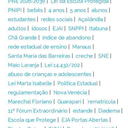
PNE 2026-2036
Lei da Escuta Protegida
PNIPI
bebês
4 anos
5 anos
alunos
estudantes
redes sociais
Açailândia
adultos
idosos
EJAI
SNPPI
Itabuna
Chã Grande
índice de abandono
rede estadual de ensino
Manaus
Santa Maria das Barreiras
creche
SNE
Maio Laranja
Lei 14.432/202
abuso de crianças e adolescentes
Lei Marta Isabelle
Política Estadual
regulamentação
Nova Venécia
Marechal Floriano
Guarapari
´rematrícula
11º Fórum Extraordinário
estande
Diadema
Escola que Protege
EJA Portas Abertas