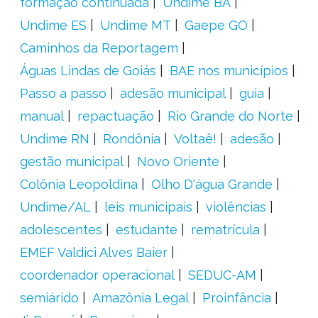
formação continuada
Undime BA
Undime ES
Undime MT
Gaepe GO
Caminhos da Reportagem
Águas Lindas de Goiás
BAE nos municípios
Passo a passo
adesão municipal
guia
manual
repactuação
Rio Grande do Norte
Undime RN
Rondônia
Voltaê!
adesão
gestão municipal
Novo Oriente
Colônia Leopoldina
Olho D'água Grande
Undime/AL
leis municipais
violências
adolescentes
estudante
rematrícula
EMEF Valdici Alves Baier
coordenador operacional
SEDUC-AM
semiárido
Amazônia Legal
Proinfância