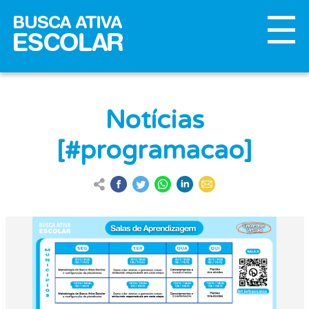
Notícias
[#programacao]