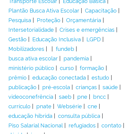
Transporte Escolar
Educação Básica
Plantão Busca Ativa Escolar
Capacitação
Pesquisa
Proteção
Orçamentária
Intersetorialidade
Crises e emergências
Gestão
Educação Inclusiva
LGPD
Mobilizadores
fundeb
busca ativa escolar
pandemia
ministério público
curso
formação
prêmio
educação conectada
estudo
publicação
pré-escola
crianças
saúde
videoconefrência
saeb
pne
bncc
currículo
pnate
Websérie
cne
educação híbrida
consulta pública
Piso Salarial Nacional
refugiados
contato