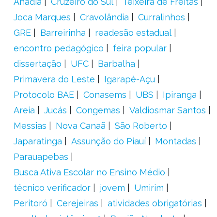
Anadia
Cruzeiro do Sul
Teixeira de Freitas
Joca Marques
Cravolândia
Curralinhos
GRE
Barreirinha
readesão estadual
encontro pedagógico
feira popular
dissertação
UFC
Barbalha
Primavera do Leste
Igarapé-Açu
Protocolo BAE
Conasems
UBS
Ipiranga
Areia
Jucás
Congemas
Valdiosmar Santos
Messias
Nova Canaã
São Roberto
Japaratinga
Assunção do Piauí
Montadas
Parauapebas
Busca Ativa Escolar no Ensino Médio
técnico verificador
jovem
Umirim
Peritoró
Cerejeiras
atividades obrigatórias