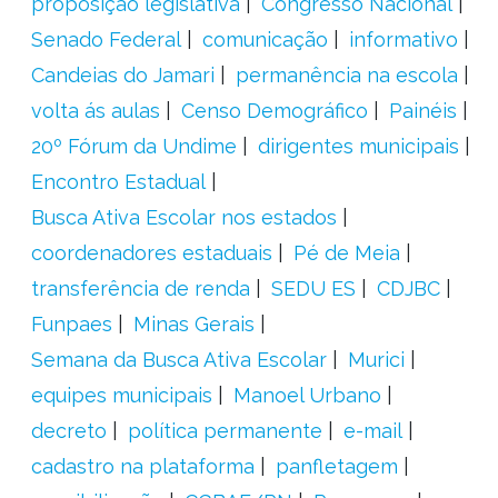
proposição legislativa
Congresso Nacional
Senado Federal
comunicação
informativo
Candeias do Jamari
permanência na escola
volta ás aulas
Censo Demográfico
Painéis
20º Fórum da Undime
dirigentes municipais
Encontro Estadual
Busca Ativa Escolar nos estados
coordenadores estaduais
Pé de Meia
transferência de renda
SEDU ES
CDJBC
Funpaes
Minas Gerais
Semana da Busca Ativa Escolar
Murici
equipes municipais
Manoel Urbano
decreto
política permanente
e-mail
cadastro na plataforma
panfletagem