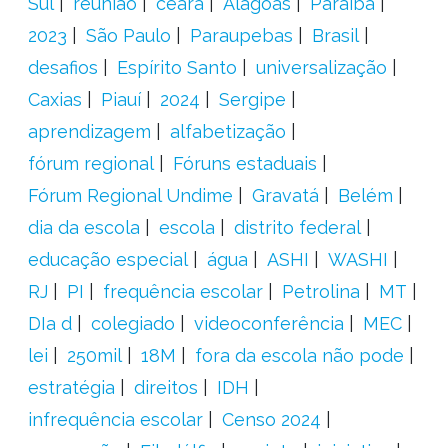
Sul
reunião
ceará
Alagoas
Paraíba
2023
São Paulo
Paraupebas
Brasil
desafios
Espírito Santo
universalização
Caxias
Piauí
2024
Sergipe
aprendizagem
alfabetização
fórum regional
Fóruns estaduais
Fórum Regional Undime
Gravatá
Belém
dia da escola
escola
distrito federal
educação especial
água
ASHI
WASHI
RJ
PI
frequência escolar
Petrolina
MT
DIa d
colegiado
videoconferência
MEC
lei
250mil
18M
fora da escola não pode
estratégia
direitos
IDH
infrequência escolar
Censo 2024