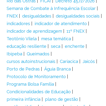
Rio das Ostras
FICAI
Decreto 4572/2026
Semana de Combate à Infrequência Escolar
FNEX
desigualdades
desigualdades sociais
indicadores
indicador de atendimento
indicador de aprendizagem
11º FNEX
Teotônio Vilela
mesa temática
educação resiliente
seca
enchente
Ibipeba
Queimados
cursos autoinstrucionais
Cariacica
Jaicós
Porto de Pedras
Águia Branca
Protocolo de Monitoramento
Programa Bolsa Família
Condicionalidades de Educação
primeira infância
plano de gestão