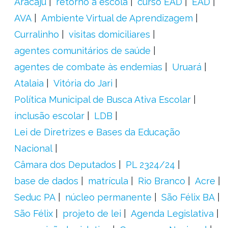
Aracaju
retorno à escola
curso EAD
EAD
AVA
Ambiente Virtual de Aprendizagem
Curralinho
visitas domiciliares
agentes comunitários de saúde
agentes de combate às endemias
Uruará
Atalaia
Vitória do Jari
Política Municipal de Busca Ativa Escolar
inclusão escolar
LDB
Lei de Diretrizes e Bases da Educação
Nacional
Câmara dos Deputados
PL 2324/24
base de dados
matrícula
Rio Branco
Acre
Seduc PA
núcleo permanente
São Félix BA
São Félix
projeto de lei
Agenda Legislativa