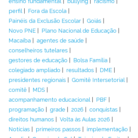
ensino fundamental
bullying
racismo
perfil
Fora da Escola
Painéis da Exclusão Escolar
Goiás
Novo PNE
Plano Nacional de Educação
Macaíba
agentes de saúde
conselheiros tutelares
gestores de educação
Bolsa Família
colegiado ampliado
resultados
DME
presidentes regionais
Gomitê Intersetorial
comitê
MDS
acompanhamento educacional
PBF
programação
grade
2026
conquistas
direitos humanos
Volta às Aulas 2026
Notícias
primeiros passos
implementação