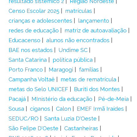
resultado sistêmico 2
Região Nordeste
Censo Escolar 2025
matrículas
crianças e adolescentes
lançamento
redes de educação
matriz de autoavaliação
Educacenso
alunos não encontrados
BAE nos estados
Undime SC
Santa Catarina
política pública
Porto Franco
Maragogi
famílias
Campanha Voltaê
metas de rematrícula
metas do Selo UNICEF
Buriti dos Montes
Pacajá
MInistério da educação
Pé-de-Meia
Sousa
ciganos
Calon
EMEF Irmã Iraídes
SEDUC/RO
Santa Luzia D'Oeste
São Felipe D'Oeste
Castanheiras