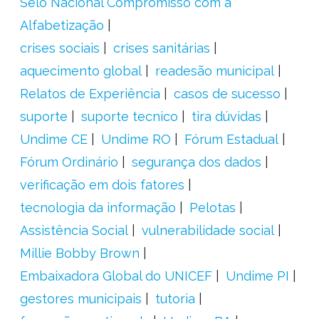
Selo Nacional Compromisso com a
Alfabetização
crises sociais
crises sanitárias
aquecimento global
readesão municipal
Relatos de Experiência
casos de sucesso
suporte
suporte tecnico
tira dúvidas
Undime CE
Undime RO
Fórum Estadual
Fórum Ordinário
segurança dos dados
verificação em dois fatores
tecnologia da informação
Pelotas
Assistência Social
vulnerabilidade social
Millie Bobby Brown
Embaixadora Global do UNICEF
Undime PI
gestores municipais
tutoria