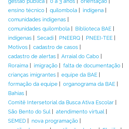
gestão pública
0 a 3 anos
orientação
ensino técnico
quilombola
indígena
comunidades indígenas
comunidades quilombola
Biblioteca BAE
indígenas
Secadi
PNEERQ
PNEEI-TEE
Motivos
cadastro de casos
cadastro de alertas
Arraial do Cabo
Roraima
imigração
falta de documentação
crianças imigrantes
equipe da BAE
formação da equipe
organograma da BAE
Bahias
Comitê Intersetorial da Busca Ativa Escolar
São Bento do Sul
atendimento virtual
SEMED
nova programação