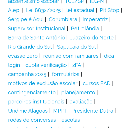
absenteísmo escolar
TCE/SP
IEG-M
Alepi
Lei 8832/2025
lei estadual
Pit Stop
Sergipe é Aqui
Corumbiara
Imperatriz
Supervisor Institucional
Petrolândia
Barra de Santo Antônio
Juazeiro do Norte
Rio Grande do Sul
Sapucaia do Sul
evasão zero
reunião com familiares
dica
login
dupla verificação
2FA
campanha 2025
formulários
motivos de exclusão escolar
cursos EAD
contingenciamento
planejamento
parceiros institucionais
avaliação
Undime Alagoas
MPPI
Presidente Dutra
rodas de conversas
escolas