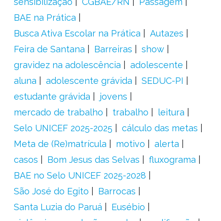
sensibilização
CGBAE/RN
Passagem
BAE na Prática
Busca Ativa Escolar na Prática
Autazes
Feira de Santana
Barreiras
show
gravidez na adolescência
adolescente
aluna
adolescente grávida
SEDUC-PI
estudante grávida
jovens
mercado de trabalho
trabalho
leitura
Selo UNICEF 2025-2025
cálculo das metas
Meta de (Re)matrícula
motivo
alerta
casos
Bom Jesus das Selvas
fluxograma
BAE no Selo UNICEF 2025-2028
São José do Egito
Barrocas
Santa Luzia do Paruá
Eusébio