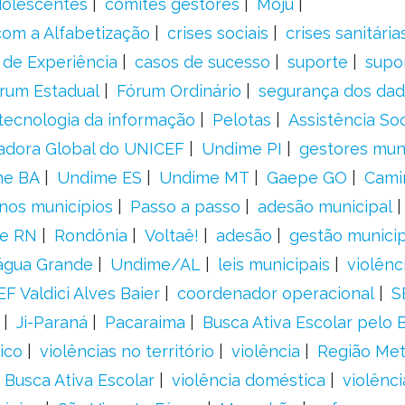
adolescentes
comitês gestores
Moju
om a Alfabetização
crises sociais
crises sanitária
 de Experiência
casos de sucesso
suporte
supo
rum Estadual
Fórum Ordinário
segurança dos da
tecnologia da informação
Pelotas
Assistência Soc
adora Global do UNICEF
Undime PI
gestores muni
me BA
Undime ES
Undime MT
Gaepe GO
Cami
nos municípios
Passo a passo
adesão municipal
e RN
Rondônia
Voltaê!
adesão
gestão municip
água Grande
Undime/AL
leis municipais
violênc
F Valdici Alves Baier
coordenador operacional
S
Ji-Paraná
Pacaraima
Busca Ativa Escolar pelo B
ico
violências no território
violência
Região Met
 Busca Ativa Escolar
violência doméstica
violênci