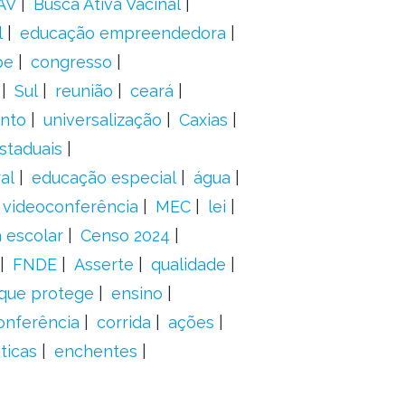
AV
Busca Ativa Vacinal
l
educação empreendedora
pe
congresso
Sul
reunião
ceará
anto
universalização
Caxias
staduais
al
educação especial
água
videoconferência
MEC
lei
 escolar
Censo 2024
FNDE
Asserte
qualidade
 que protege
ensino
onferência
corrida
ações
ticas
enchentes