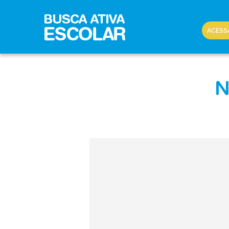
ACESS
N