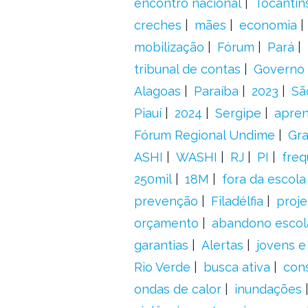
encontro nacional
Tocantin
creches
mães
economia
mobilização
Fórum
Pará
tribunal de contas
Governo 
Alagoas
Paraíba
2023
Sã
Piauí
2024
Sergipe
apre
Fórum Regional Undime
Gra
ASHI
WASHI
RJ
PI
freq
250mil
18M
fora da escol
prevenção
Filadélfia
proje
orçamento
abandono escol
garantias
Alertas
jovens e
Rio Verde
busca ativa
con
ondas de calor
inundações