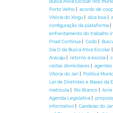
Busca Ativa Escolar nos muni
Porto Velho
acordo de coo
Vitória do Xingu
dica boa
configuração da plataforma
enfrentamento do trabalho in
Pnad Contínua
Codó
Busc
Dia D da Busca Ativa Escolar
Aracaju
retorno à escola
c
visitas domiciliares
agentes 
Vitória do Jari
Política Munic
Lei de Diretrizes e Bases da
matrícula
Rio Branco
Acre
Agenda Legislativa
proposiç
informativo
Candeias do Ja