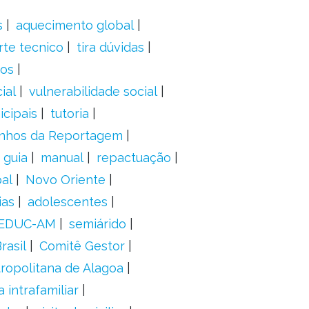
s
aquecimento global
rte tecnico
tira dúvidas
dos
ial
vulnerabilidade social
cipais
tutoria
nhos da Reportagem
guia
manual
repactuação
al
Novo Oriente
ias
adolescentes
EDUC-AM
semiárido
rasil
Comitê Gestor
ropolitana de Alagoa
a intrafamiliar