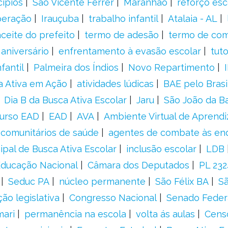
cípios
São Vicente Férrer
Maranhão
reforço esc
peração
Irauçuba
trabalho infantil
Atalaia - AL
aceite do prefeito
termo de adesão
termo de co
aniversário
enfrentamento à evasão escolar
tut
fantil
Palmeira dos Índios
Novo Repartimento
a Ativa em Ação
atividades lúdicas
BAE pelo Brasi
Dia B da Busca Ativa Escolar
Jaru
São João da B
urso EAD
EAD
AVA
Ambiente Virtual de Aprend
comunitários de saúde
agentes de combate às en
ipal de Busca Ativa Escolar
inclusão escolar
LDB
 Educação Nacional
Câmara dos Deputados
PL 23
Seduc PA
núcleo permanente
São Félix BA
Sã
ão legislativa
Congresso Nacional
Senado Feder
mari
permanência na escola
volta ás aulas
Cens