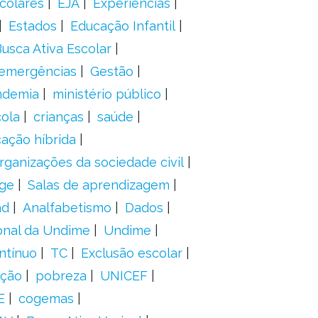
colares
EJA
Experiências
Estados
Educação Infantil
usca Ativa Escolar
 emergências
Gestão
ndemia
ministério público
ola
crianças
saúde
ação híbrida
rganizações da sociedade civil
ge
Salas de aprendizagem
ad
Analfabetismo
Dados
onal da Undime
Undime
ntínuo
TC
Exclusão escolar
ação
pobreza
UNICEF
E
cogemas