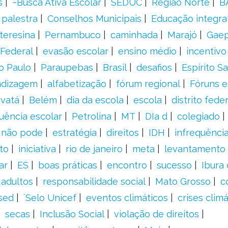
s
~Busca Ativa Escolar
SEDUC
Região Norte
B
palestra
Conselhos Municipais
Educação integra
teresina
Pernambuco
caminhada
Marajó
Gae
Federal
evasão escolar
ensino médio
incentivo
o Paulo
Paraupebas
Brasil
desafios
Espírito S
ndizagem
alfabetização
fórum regional
Fóruns e
vatá
Belém
dia da escola
escola
distrito feder
uência escolar
Petrolina
MT
DIa d
colegiado
a não pode
estratégia
direitos
IDH
infrequência
to
iniciativa
rio de janeiro
meta
levantamento
ar
ES
boas práticas
encontro
sucesso
Ibura
 adultos
responsabilidade social
Mato Grosso
c
sed
´Selo Unicef
eventos climáticos
crises climá
secas
Inclusão Social
violação de direitos