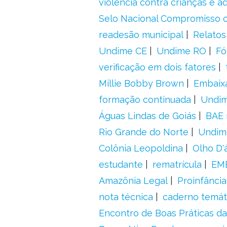
violência contra crianças e 
Selo Nacional Compromisso c
readesão municipal
Relatos
Undime CE
Undime RO
Fó
verificação em dois fatores
Millie Bobby Brown
Embaix
formação continuada
Undi
Águas Lindas de Goiás
BAE 
Rio Grande do Norte
Undim
Colônia Leopoldina
Olho D'
estudante
rematrícula
EME
Amazônia Legal
Proinfância
nota técnica
caderno temát
Encontro de Boas Práticas da