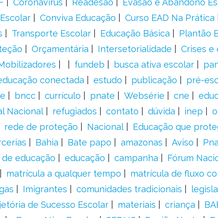
F
Coronavírus
Readesão
Evasão e Abandono Es
Escolar
Conviva Educação
Curso EAD Na Prática
s
Transporte Escolar
Educação Básica
Plantão B
teção
Orçamentária
Intersetorialidade
Crises e
Mobilizadores
fundeb
busca ativa escolar
pa
educação conectada
estudo
publicação
pré-esc
e
bncc
currículo
pnate
Websérie
cne
educ
al Nacional
refugiados
contato
dúvida
inep
o
rede de proteção
Nacional
Educação que prote
rcerias
Bahia
Bate papo
amazonas
Aviso
Pn
s de educação
educação
campanha
Fórum Naci
matrícula a qualquer tempo
matrícula de fluxo co
gas
Imigrantes
comunidades tradicionais
legisl
jetória de Sucesso Escolar
materiais
criança
BA