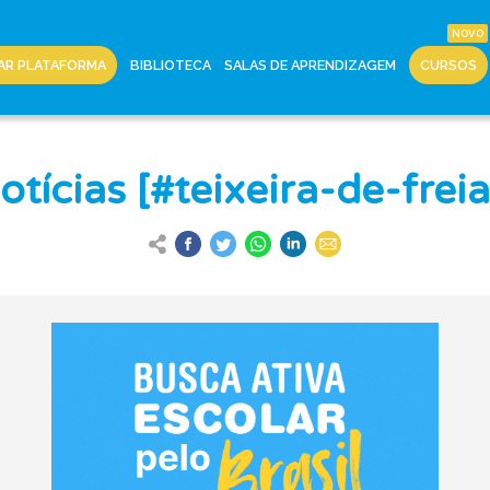
AR PLATAFORMA
BIBLIOTECA
SALAS DE APRENDIZAGEM
CURSOS
otícias [#teixeira-de-freia