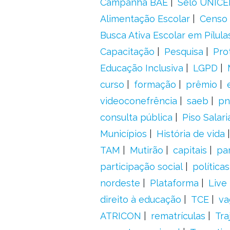
Campanha BAE
Selo UNICE
Alimentação Escolar
Censo 
Busca Ativa Escolar em Pílula
Capacitação
Pesquisa
Pro
Educação Inclusiva
LGPD
curso
formação
prêmio
videoconefrência
saeb
pn
consulta pública
Piso Salari
Municípios
História de vida
TAM
Mutirão
capitais
pa
participação social
política
nordeste
Plataforma
Live
direito à educação
TCE
va
ATRICON
rematrículas
Tra