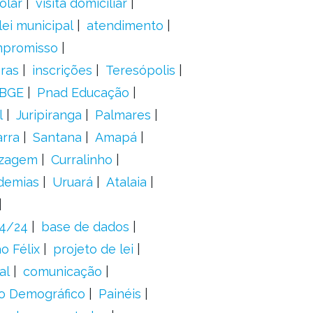
olar
visita domiciliar
lei municipal
atendimento
mpromisso
oras
inscrições
Teresópolis
IBGE
Pnad Educação
l
Juripiranga
Palmares
arra
Santana
Amapá
izagem
Curralinho
demias
Uruará
Atalaia
24/24
base de dados
o Félix
projeto de lei
al
comunicação
o Demográfico
Painéis