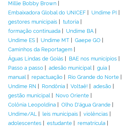
Millie Bobby Brown
Embaixadora Global do UNICEF
Undime PI
gestores municipais
tutoria
formação continuada
Undime BA
Undime ES
Undime MT
Gaepe GO
Caminhos da Reportagem
Águas Lindas de Goiás
BAE nos municípios
Passo a passo
adesão municipal
guia
manual
repactuação
Rio Grande do Norte
Undime RN
Rondônia
Voltaê!
adesão
gestão municipal
Novo Oriente
Colônia Leopoldina
Olho D'água Grande
Undime/AL
leis municipais
violências
adolescentes
estudante
rematrícula