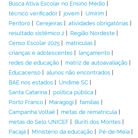
Busca Ativa Escolar no Ensino Médio
técnico verificador
jovem
Umirim
Peritoró
Cerejeiras
atividades obrigatórias
resultado sistêmico 2
Região Nordeste
Censo Escolar 2025
matrículas
crianças e adolescentes
lançamento
redes de educação
matriz de autoavaliação
Educacenso
alunos não encontrados
BAE nos estados
Undime SC
Santa Catarina
política pública
Porto Franco
Maragogi
famílias
Campanha Voltaê
metas de rematrícula
metas do Selo UNICEF
Buriti dos Montes
Pacajá
MInistério da educação
Pé-de-Meia