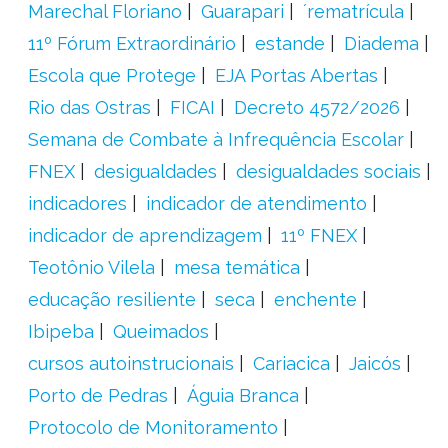
Marechal Floriano
Guarapari
´rematrícula
11º Fórum Extraordinário
estande
Diadema
Escola que Protege
EJA Portas Abertas
Rio das Ostras
FICAI
Decreto 4572/2026
Semana de Combate à Infrequência Escolar
FNEX
desigualdades
desigualdades sociais
indicadores
indicador de atendimento
indicador de aprendizagem
11º FNEX
Teotônio Vilela
mesa temática
educação resiliente
seca
enchente
Ibipeba
Queimados
cursos autoinstrucionais
Cariacica
Jaicós
Porto de Pedras
Águia Branca
Protocolo de Monitoramento