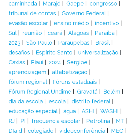
caminhada
Marajó
Gaepe
congresso
tribunal de contas
Governo Federal
evasão escolar
ensino médio
incentivo
Sul
reunião
ceará
Alagoas
Paraíba
2023
São Paulo
Paraupebas
Brasil
desafios
Espírito Santo
universalização
Caxias
Piauí
2024
Sergipe
aprendizagem
alfabetização
fórum regional
Fóruns estaduais
Fórum Regional Undime
Gravatá
Belém
dia da escola
escola
distrito federal
educação especial
água
ASHI
WASHI
RJ
PI
frequência escolar
Petrolina
MT
DIa d
colegiado
videoconferência
MEC