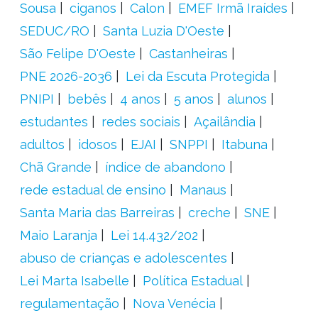
Sousa
ciganos
Calon
EMEF Irmã Iraídes
SEDUC/RO
Santa Luzia D'Oeste
São Felipe D'Oeste
Castanheiras
PNE 2026-2036
Lei da Escuta Protegida
PNIPI
bebês
4 anos
5 anos
alunos
estudantes
redes sociais
Açailândia
adultos
idosos
EJAI
SNPPI
Itabuna
Chã Grande
índice de abandono
rede estadual de ensino
Manaus
Santa Maria das Barreiras
creche
SNE
Maio Laranja
Lei 14.432/202
abuso de crianças e adolescentes
Lei Marta Isabelle
Política Estadual
regulamentação
Nova Venécia