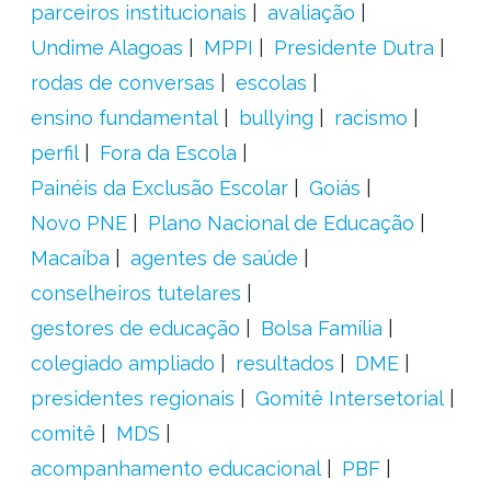
parceiros institucionais
avaliação
Undime Alagoas
MPPI
Presidente Dutra
rodas de conversas
escolas
ensino fundamental
bullying
racismo
perfil
Fora da Escola
Painéis da Exclusão Escolar
Goiás
Novo PNE
Plano Nacional de Educação
Macaíba
agentes de saúde
conselheiros tutelares
gestores de educação
Bolsa Família
colegiado ampliado
resultados
DME
presidentes regionais
Gomitê Intersetorial
comitê
MDS
acompanhamento educacional
PBF