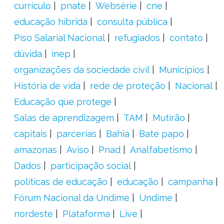
currículo
pnate
Websérie
cne
educação híbrida
consulta pública
Piso Salarial Nacional
refugiados
contato
dúvida
inep
organizações da sociedade civil
Municípios
História de vida
rede de proteção
Nacional
Educação que protege
Salas de aprendizagem
TAM
Mutirão
capitais
parcerias
Bahia
Bate papo
amazonas
Aviso
Pnad
Analfabetismo
Dados
participação social
políticas de educação
educação
campanha
Fórum Nacional da Undime
Undime
nordeste
Plataforma
Live