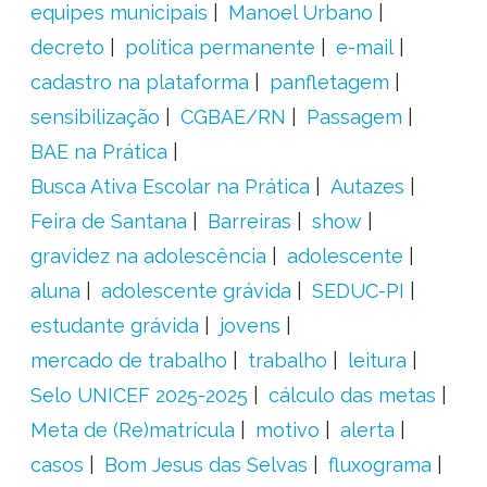
equipes municipais
Manoel Urbano
decreto
política permanente
e-mail
cadastro na plataforma
panfletagem
sensibilização
CGBAE/RN
Passagem
BAE na Prática
Busca Ativa Escolar na Prática
Autazes
Feira de Santana
Barreiras
show
gravidez na adolescência
adolescente
aluna
adolescente grávida
SEDUC-PI
estudante grávida
jovens
mercado de trabalho
trabalho
leitura
Selo UNICEF 2025-2025
cálculo das metas
Meta de (Re)matrícula
motivo
alerta
casos
Bom Jesus das Selvas
fluxograma