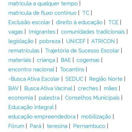
matrícula a qualquer tempo
matrícula de fluxo contínuo
TC
Exclusão escolar
direito à educação
TCE
vagas
Imigrantes
comunidades tradicionais
legislação
pobreza
UNICEF
ATRICON
rematrículas
Trajetória de Sucesso Escolar
materiais
criança
BAE
cogemas
encontro nacional
Tocantins
~Busca Ativa Escolar
SEDUC
Região Norte
BAV
Busca Ativa Vacinal
creches
mães
economia
palestra
Conselhos Municipais
Educação integral
educação empreendedora
mobilização
Fórum
Pará
teresina
Pernambuco