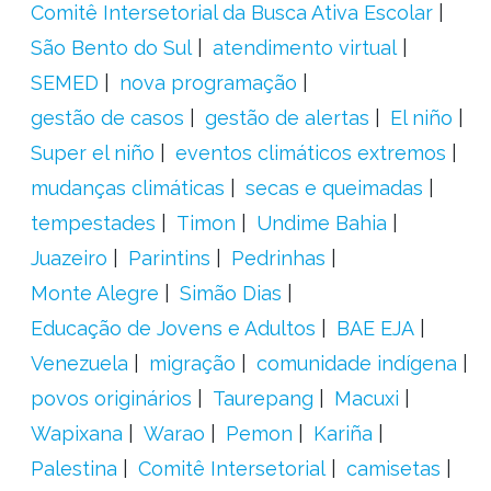
Comitê Intersetorial da Busca Ativa Escolar
São Bento do Sul
atendimento virtual
SEMED
nova programação
gestão de casos
gestão de alertas
El niño
Super el niño
eventos climáticos extremos
mudanças climáticas
secas e queimadas
tempestades
Timon
Undime Bahia
Juazeiro
Parintins
Pedrinhas
Monte Alegre
Simão Dias
Educação de Jovens e Adultos
BAE EJA
Venezuela
migração
comunidade indígena
povos originários
Taurepang
Macuxi
Wapixana
Warao
Pemon
Kariña
Palestina
Comitê Intersetorial
camisetas