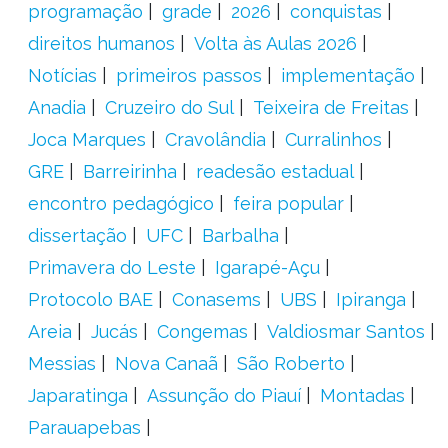
programação
grade
2026
conquistas
direitos humanos
Volta às Aulas 2026
Notícias
primeiros passos
implementação
Anadia
Cruzeiro do Sul
Teixeira de Freitas
Joca Marques
Cravolândia
Curralinhos
GRE
Barreirinha
readesão estadual
encontro pedagógico
feira popular
dissertação
UFC
Barbalha
Primavera do Leste
Igarapé-Açu
Protocolo BAE
Conasems
UBS
Ipiranga
Areia
Jucás
Congemas
Valdiosmar Santos
Messias
Nova Canaã
São Roberto
Japaratinga
Assunção do Piauí
Montadas
Parauapebas