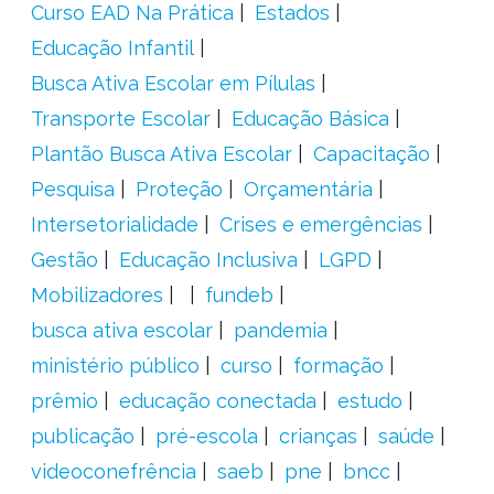
Curso EAD Na Prática
Estados
Educação Infantil
Busca Ativa Escolar em Pílulas
Transporte Escolar
Educação Básica
Plantão Busca Ativa Escolar
Capacitação
Pesquisa
Proteção
Orçamentária
Intersetorialidade
Crises e emergências
Gestão
Educação Inclusiva
LGPD
Mobilizadores
fundeb
busca ativa escolar
pandemia
ministério público
curso
formação
prêmio
educação conectada
estudo
publicação
pré-escola
crianças
saúde
videoconefrência
saeb
pne
bncc