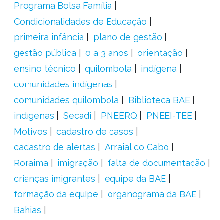
Programa Bolsa Família
Condicionalidades de Educação
primeira infância
plano de gestão
gestão pública
0 a 3 anos
orientação
ensino técnico
quilombola
indígena
comunidades indígenas
comunidades quilombola
Biblioteca BAE
indígenas
Secadi
PNEERQ
PNEEI-TEE
Motivos
cadastro de casos
cadastro de alertas
Arraial do Cabo
Roraima
imigração
falta de documentação
crianças imigrantes
equipe da BAE
formação da equipe
organograma da BAE
Bahias