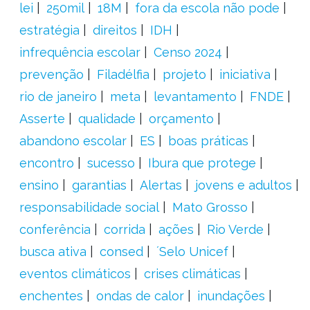
lei
250mil
18M
fora da escola não pode
estratégia
direitos
IDH
infrequência escolar
Censo 2024
prevenção
Filadélfia
projeto
iniciativa
rio de janeiro
meta
levantamento
FNDE
Asserte
qualidade
orçamento
abandono escolar
ES
boas práticas
encontro
sucesso
Ibura que protege
ensino
garantias
Alertas
jovens e adultos
responsabilidade social
Mato Grosso
conferência
corrida
ações
Rio Verde
busca ativa
consed
´Selo Unicef
eventos climáticos
crises climáticas
enchentes
ondas de calor
inundações