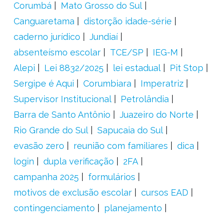
Corumbá
Mato Grosso do Sul
Canguaretama
distorção idade-série
caderno jurídico
Jundiaí
absenteísmo escolar
TCE/SP
IEG-M
Alepi
Lei 8832/2025
lei estadual
Pit Stop
Sergipe é Aqui
Corumbiara
Imperatriz
Supervisor Institucional
Petrolândia
Barra de Santo Antônio
Juazeiro do Norte
Rio Grande do Sul
Sapucaia do Sul
evasão zero
reunião com familiares
dica
login
dupla verificação
2FA
campanha 2025
formulários
motivos de exclusão escolar
cursos EAD
contingenciamento
planejamento