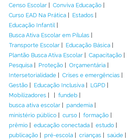
Censo Escolar
Conviva Educação
Curso EAD Na Prática
Estados
Educação Infantil
Busca Ativa Escolar em Pílulas
Transporte Escolar
Educação Básica
Plantão Busca Ativa Escolar
Capacitação
Pesquisa
Proteção
Orçamentária
Intersetorialidade
Crises e emergências
Gestão
Educação Inclusiva
LGPD
Mobilizadores
fundeb
busca ativa escolar
pandemia
ministério público
curso
formação
prêmio
educação conectada
estudo
publicação
pré-escola
crianças
saúde