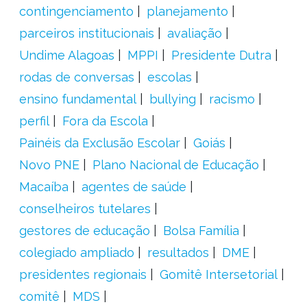
contingenciamento
planejamento
parceiros institucionais
avaliação
Undime Alagoas
MPPI
Presidente Dutra
rodas de conversas
escolas
ensino fundamental
bullying
racismo
perfil
Fora da Escola
Painéis da Exclusão Escolar
Goiás
Novo PNE
Plano Nacional de Educação
Macaíba
agentes de saúde
conselheiros tutelares
gestores de educação
Bolsa Família
colegiado ampliado
resultados
DME
presidentes regionais
Gomitê Intersetorial
comitê
MDS