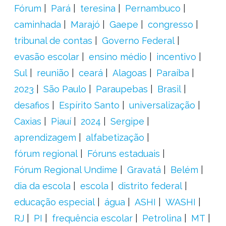
Fórum
Pará
teresina
Pernambuco
caminhada
Marajó
Gaepe
congresso
tribunal de contas
Governo Federal
evasão escolar
ensino médio
incentivo
Sul
reunião
ceará
Alagoas
Paraíba
2023
São Paulo
Paraupebas
Brasil
desafios
Espírito Santo
universalização
Caxias
Piauí
2024
Sergipe
aprendizagem
alfabetização
fórum regional
Fóruns estaduais
Fórum Regional Undime
Gravatá
Belém
dia da escola
escola
distrito federal
educação especial
água
ASHI
WASHI
RJ
PI
frequência escolar
Petrolina
MT