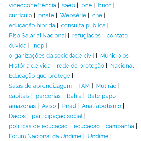
videoconefrência
saeb
pne
bncc
currículo
pnate
Websérie
cne
educação híbrida
consulta pública
Piso Salarial Nacional
refugiados
contato
dúvida
inep
organizações da sociedade civil
Municípios
História de vida
rede de proteção
Nacional
Educação que protege
Salas de aprendizagem
TAM
Mutirão
capitais
parcerias
Bahia
Bate papo
amazonas
Aviso
Pnad
Analfabetismo
Dados
participação social
políticas de educação
educação
campanha
Fórum Nacional da Undime
Undime