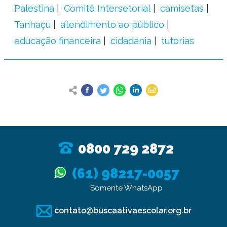
Palestina
Comitê Intersetorial
camisetas
Tanhaçu
atendimento ao público
educação financeira
cidadania
tutorias
0800 729 2872
(61) 98217-0057
Somente WhatsApp
contato@buscaativaescolar.org.br