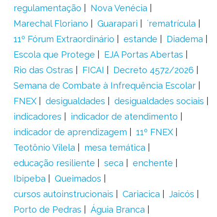
regulamentação
Nova Venécia
Marechal Floriano
Guarapari
´rematrícula
11º Fórum Extraordinário
estande
Diadema
Escola que Protege
EJA Portas Abertas
Rio das Ostras
FICAI
Decreto 4572/2026
Semana de Combate à Infrequência Escolar
FNEX
desigualdades
desigualdades sociais
indicadores
indicador de atendimento
indicador de aprendizagem
11º FNEX
Teotônio Vilela
mesa temática
educação resiliente
seca
enchente
Ibipeba
Queimados
cursos autoinstrucionais
Cariacica
Jaicós
Porto de Pedras
Águia Branca