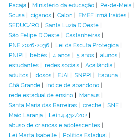
Pacajá
MInistério da educação
Pé-de-Meia
Sousa
ciganos
Calon
EMEF Irmã Iraídes
SEDUC/RO
Santa Luzia D'Oeste
São Felipe D'Oeste
Castanheiras
PNE 2026-2036
Lei da Escuta Protegida
PNIPI
bebês
4 anos
5 anos
alunos
estudantes
redes sociais
Açailândia
adultos
idosos
EJAI
SNPPI
Itabuna
Chã Grande
índice de abandono
rede estadual de ensino
Manaus
Santa Maria das Barreiras
creche
SNE
Maio Laranja
Lei 14.432/202
abuso de crianças e adolescentes
Lei Marta Isabelle
Política Estadual