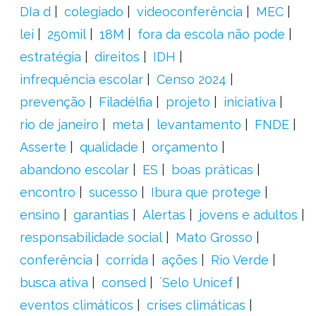
DIa d
colegiado
videoconferência
MEC
lei
250mil
18M
fora da escola não pode
estratégia
direitos
IDH
infrequência escolar
Censo 2024
prevenção
Filadélfia
projeto
iniciativa
rio de janeiro
meta
levantamento
FNDE
Asserte
qualidade
orçamento
abandono escolar
ES
boas práticas
encontro
sucesso
Ibura que protege
ensino
garantias
Alertas
jovens e adultos
responsabilidade social
Mato Grosso
conferência
corrida
ações
Rio Verde
busca ativa
consed
´Selo Unicef
eventos climáticos
crises climáticas