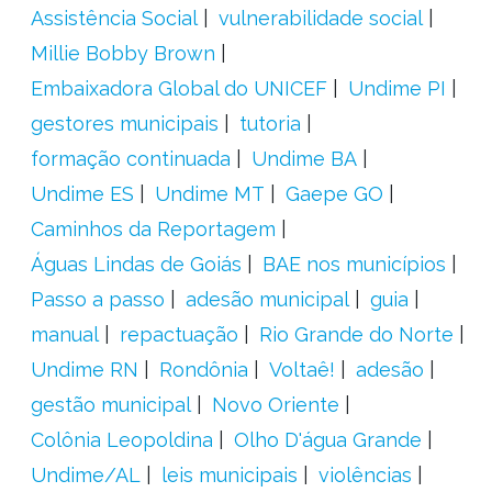
Assistência Social
vulnerabilidade social
Millie Bobby Brown
Embaixadora Global do UNICEF
Undime PI
gestores municipais
tutoria
formação continuada
Undime BA
Undime ES
Undime MT
Gaepe GO
Caminhos da Reportagem
Águas Lindas de Goiás
BAE nos municípios
Passo a passo
adesão municipal
guia
manual
repactuação
Rio Grande do Norte
Undime RN
Rondônia
Voltaê!
adesão
gestão municipal
Novo Oriente
Colônia Leopoldina
Olho D'água Grande
Undime/AL
leis municipais
violências