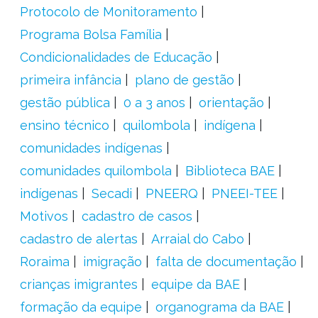
Protocolo de Monitoramento
Programa Bolsa Família
Condicionalidades de Educação
primeira infância
plano de gestão
gestão pública
0 a 3 anos
orientação
ensino técnico
quilombola
indígena
comunidades indígenas
comunidades quilombola
Biblioteca BAE
indígenas
Secadi
PNEERQ
PNEEI-TEE
Motivos
cadastro de casos
cadastro de alertas
Arraial do Cabo
Roraima
imigração
falta de documentação
crianças imigrantes
equipe da BAE
formação da equipe
organograma da BAE