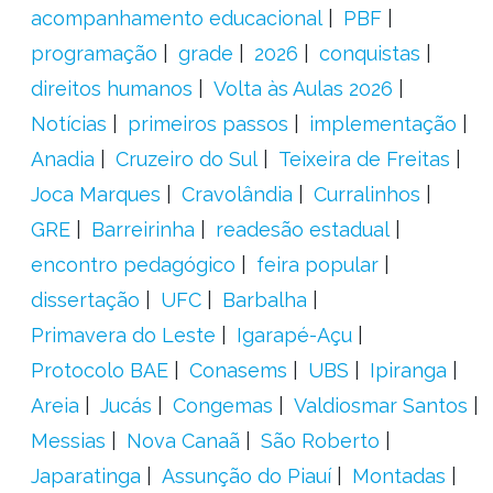
acompanhamento educacional
PBF
programação
grade
2026
conquistas
direitos humanos
Volta às Aulas 2026
Notícias
primeiros passos
implementação
Anadia
Cruzeiro do Sul
Teixeira de Freitas
Joca Marques
Cravolândia
Curralinhos
GRE
Barreirinha
readesão estadual
encontro pedagógico
feira popular
dissertação
UFC
Barbalha
Primavera do Leste
Igarapé-Açu
Protocolo BAE
Conasems
UBS
Ipiranga
Areia
Jucás
Congemas
Valdiosmar Santos
Messias
Nova Canaã
São Roberto
Japaratinga
Assunção do Piauí
Montadas