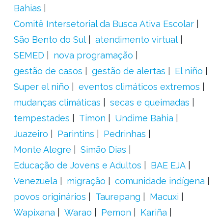
Bahias
Comitê Intersetorial da Busca Ativa Escolar
São Bento do Sul
atendimento virtual
SEMED
nova programação
gestão de casos
gestão de alertas
El niño
Super el niño
eventos climáticos extremos
mudanças climáticas
secas e queimadas
tempestades
Timon
Undime Bahia
Juazeiro
Parintins
Pedrinhas
Monte Alegre
Simão Dias
Educação de Jovens e Adultos
BAE EJA
Venezuela
migração
comunidade indígena
povos originários
Taurepang
Macuxi
Wapixana
Warao
Pemon
Kariña