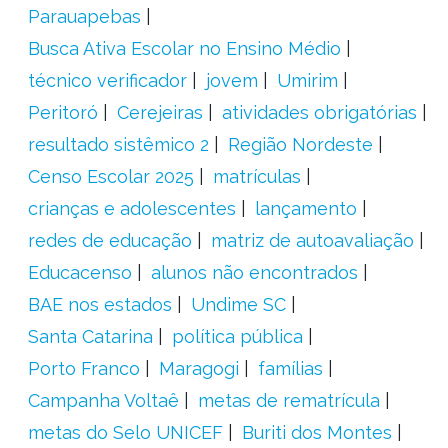
Parauapebas
Busca Ativa Escolar no Ensino Médio
técnico verificador
jovem
Umirim
Peritoró
Cerejeiras
atividades obrigatórias
resultado sistêmico 2
Região Nordeste
Censo Escolar 2025
matrículas
crianças e adolescentes
lançamento
redes de educação
matriz de autoavaliação
Educacenso
alunos não encontrados
BAE nos estados
Undime SC
Santa Catarina
política pública
Porto Franco
Maragogi
famílias
Campanha Voltaê
metas de rematrícula
metas do Selo UNICEF
Buriti dos Montes