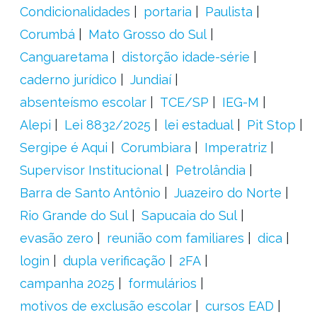
Condicionalidades
portaria
Paulista
Corumbá
Mato Grosso do Sul
Canguaretama
distorção idade-série
caderno jurídico
Jundiaí
absenteísmo escolar
TCE/SP
IEG-M
Alepi
Lei 8832/2025
lei estadual
Pit Stop
Sergipe é Aqui
Corumbiara
Imperatriz
Supervisor Institucional
Petrolândia
Barra de Santo Antônio
Juazeiro do Norte
Rio Grande do Sul
Sapucaia do Sul
evasão zero
reunião com familiares
dica
login
dupla verificação
2FA
campanha 2025
formulários
motivos de exclusão escolar
cursos EAD