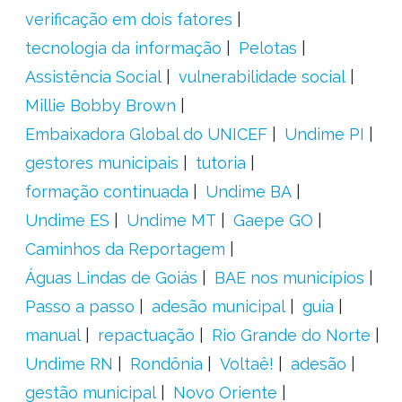
verificação em dois fatores
tecnologia da informação
Pelotas
Assistência Social
vulnerabilidade social
Millie Bobby Brown
Embaixadora Global do UNICEF
Undime PI
gestores municipais
tutoria
formação continuada
Undime BA
Undime ES
Undime MT
Gaepe GO
Caminhos da Reportagem
Águas Lindas de Goiás
BAE nos municípios
Passo a passo
adesão municipal
guia
manual
repactuação
Rio Grande do Norte
Undime RN
Rondônia
Voltaê!
adesão
gestão municipal
Novo Oriente