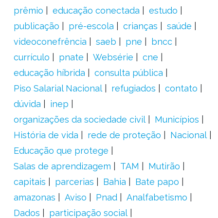
prêmio
educação conectada
estudo
publicação
pré-escola
crianças
saúde
videoconefrência
saeb
pne
bncc
currículo
pnate
Websérie
cne
educação híbrida
consulta pública
Piso Salarial Nacional
refugiados
contato
dúvida
inep
organizações da sociedade civil
Municípios
História de vida
rede de proteção
Nacional
Educação que protege
Salas de aprendizagem
TAM
Mutirão
capitais
parcerias
Bahia
Bate papo
amazonas
Aviso
Pnad
Analfabetismo
Dados
participação social