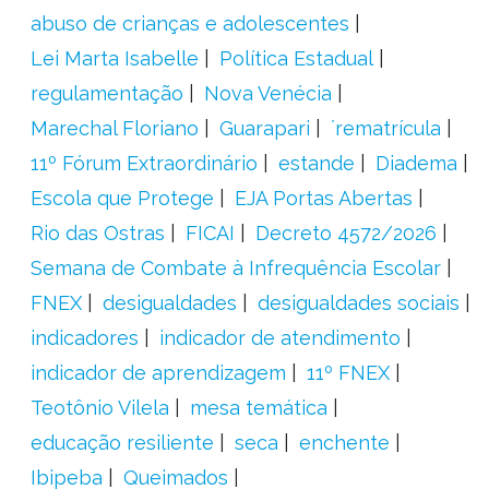
abuso de crianças e adolescentes
Lei Marta Isabelle
Política Estadual
regulamentação
Nova Venécia
Marechal Floriano
Guarapari
´rematrícula
11º Fórum Extraordinário
estande
Diadema
Escola que Protege
EJA Portas Abertas
Rio das Ostras
FICAI
Decreto 4572/2026
Semana de Combate à Infrequência Escolar
FNEX
desigualdades
desigualdades sociais
indicadores
indicador de atendimento
indicador de aprendizagem
11º FNEX
Teotônio Vilela
mesa temática
educação resiliente
seca
enchente
Ibipeba
Queimados