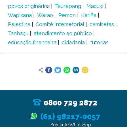
povos originários
Taurepang
Macuxi
Wapixana
Warao
Pemon
Kariña
Palestina
Comitê Intersetorial
camisetas
Tanhaçu
atendimento ao público
educação financeira
cidadania
tutorias
0800 729 2872
(61) 98217-0057
Somente WhatsApp