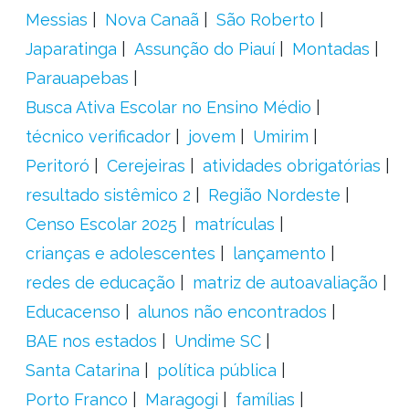
Messias
Nova Canaã
São Roberto
Japaratinga
Assunção do Piauí
Montadas
Parauapebas
Busca Ativa Escolar no Ensino Médio
técnico verificador
jovem
Umirim
Peritoró
Cerejeiras
atividades obrigatórias
resultado sistêmico 2
Região Nordeste
Censo Escolar 2025
matrículas
crianças e adolescentes
lançamento
redes de educação
matriz de autoavaliação
Educacenso
alunos não encontrados
BAE nos estados
Undime SC
Santa Catarina
política pública
Porto Franco
Maragogi
famílias