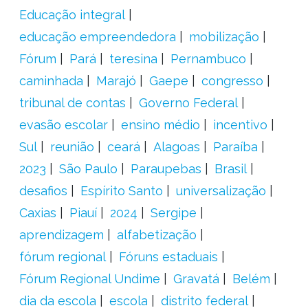
Educação integral
educação empreendedora
mobilização
Fórum
Pará
teresina
Pernambuco
caminhada
Marajó
Gaepe
congresso
tribunal de contas
Governo Federal
evasão escolar
ensino médio
incentivo
Sul
reunião
ceará
Alagoas
Paraíba
2023
São Paulo
Paraupebas
Brasil
desafios
Espírito Santo
universalização
Caxias
Piauí
2024
Sergipe
aprendizagem
alfabetização
fórum regional
Fóruns estaduais
Fórum Regional Undime
Gravatá
Belém
dia da escola
escola
distrito federal