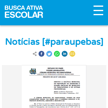
Notícias [#paraupebas]