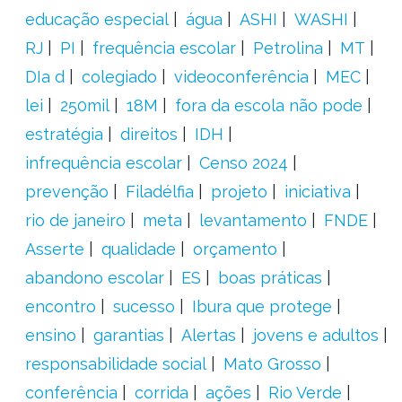
educação especial
água
ASHI
WASHI
RJ
PI
frequência escolar
Petrolina
MT
DIa d
colegiado
videoconferência
MEC
lei
250mil
18M
fora da escola não pode
estratégia
direitos
IDH
infrequência escolar
Censo 2024
prevenção
Filadélfia
projeto
iniciativa
rio de janeiro
meta
levantamento
FNDE
Asserte
qualidade
orçamento
abandono escolar
ES
boas práticas
encontro
sucesso
Ibura que protege
ensino
garantias
Alertas
jovens e adultos
responsabilidade social
Mato Grosso
conferência
corrida
ações
Rio Verde