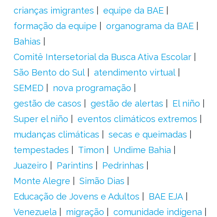
crianças imigrantes
equipe da BAE
formação da equipe
organograma da BAE
Bahias
Comitê Intersetorial da Busca Ativa Escolar
São Bento do Sul
atendimento virtual
SEMED
nova programação
gestão de casos
gestão de alertas
El niño
Super el niño
eventos climáticos extremos
mudanças climáticas
secas e queimadas
tempestades
Timon
Undime Bahia
Juazeiro
Parintins
Pedrinhas
Monte Alegre
Simão Dias
Educação de Jovens e Adultos
BAE EJA
Venezuela
migração
comunidade indígena