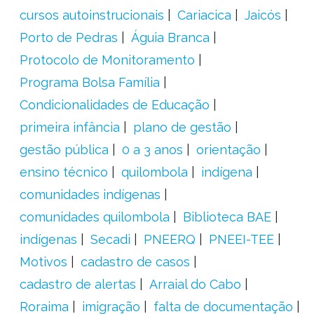
cursos autoinstrucionais
Cariacica
Jaicós
Porto de Pedras
Águia Branca
Protocolo de Monitoramento
Programa Bolsa Família
Condicionalidades de Educação
primeira infância
plano de gestão
gestão pública
0 a 3 anos
orientação
ensino técnico
quilombola
indígena
comunidades indígenas
comunidades quilombola
Biblioteca BAE
indígenas
Secadi
PNEERQ
PNEEI-TEE
Motivos
cadastro de casos
cadastro de alertas
Arraial do Cabo
Roraima
imigração
falta de documentação