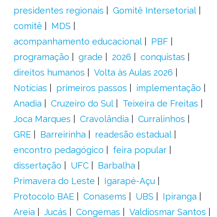
presidentes regionais
Gomitê Intersetorial
comitê
MDS
acompanhamento educacional
PBF
programação
grade
2026
conquistas
direitos humanos
Volta às Aulas 2026
Notícias
primeiros passos
implementação
Anadia
Cruzeiro do Sul
Teixeira de Freitas
Joca Marques
Cravolândia
Curralinhos
GRE
Barreirinha
readesão estadual
encontro pedagógico
feira popular
dissertação
UFC
Barbalha
Primavera do Leste
Igarapé-Açu
Protocolo BAE
Conasems
UBS
Ipiranga
Areia
Jucás
Congemas
Valdiosmar Santos