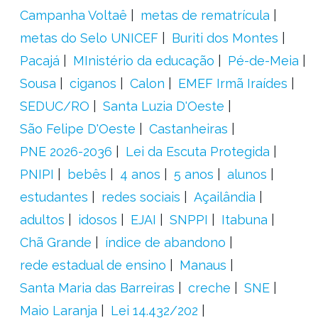
Campanha Voltaê
metas de rematrícula
metas do Selo UNICEF
Buriti dos Montes
Pacajá
MInistério da educação
Pé-de-Meia
Sousa
ciganos
Calon
EMEF Irmã Iraídes
SEDUC/RO
Santa Luzia D'Oeste
São Felipe D'Oeste
Castanheiras
PNE 2026-2036
Lei da Escuta Protegida
PNIPI
bebês
4 anos
5 anos
alunos
estudantes
redes sociais
Açailândia
adultos
idosos
EJAI
SNPPI
Itabuna
Chã Grande
índice de abandono
rede estadual de ensino
Manaus
Santa Maria das Barreiras
creche
SNE
Maio Laranja
Lei 14.432/202