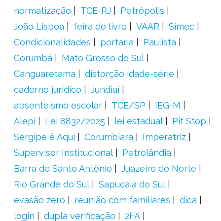
normatização
TCE-RJ
Petrópolis
João Lisboa
feira do livro
VAAR
Simec
Condicionalidades
portaria
Paulista
Corumbá
Mato Grosso do Sul
Canguaretama
distorção idade-série
caderno jurídico
Jundiaí
absenteísmo escolar
TCE/SP
IEG-M
Alepi
Lei 8832/2025
lei estadual
Pit Stop
Sergipe é Aqui
Corumbiara
Imperatriz
Supervisor Institucional
Petrolândia
Barra de Santo Antônio
Juazeiro do Norte
Rio Grande do Sul
Sapucaia do Sul
evasão zero
reunião com familiares
dica
login
dupla verificação
2FA