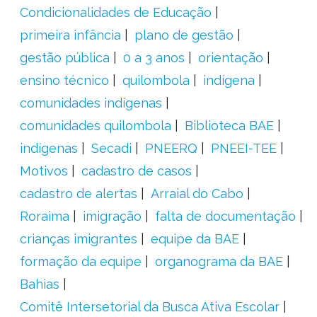
Condicionalidades de Educação
primeira infância
plano de gestão
gestão pública
0 a 3 anos
orientação
ensino técnico
quilombola
indígena
comunidades indígenas
comunidades quilombola
Biblioteca BAE
indígenas
Secadi
PNEERQ
PNEEI-TEE
Motivos
cadastro de casos
cadastro de alertas
Arraial do Cabo
Roraima
imigração
falta de documentação
crianças imigrantes
equipe da BAE
formação da equipe
organograma da BAE
Bahias
Comitê Intersetorial da Busca Ativa Escolar