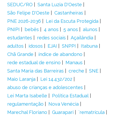
SEDUC/RO
Santa Luzia D'Oeste
São Felipe D'Oeste
Castanheiras
PNE 2026-2036
Lei da Escuta Protegida
PNIPI
bebês
4 anos
5 anos
alunos
estudantes
redes sociais
Açailândia
adultos
idosos
EJAI
SNPPI
Itabuna
Chã Grande
índice de abandono
rede estadual de ensino
Manaus
Santa Maria das Barreiras
creche
SNE
Maio Laranja
Lei 14.432/202
abuso de crianças e adolescentes
Lei Marta Isabelle
Política Estadual
regulamentação
Nova Venécia
Marechal Floriano
Guarapari
´rematrícula