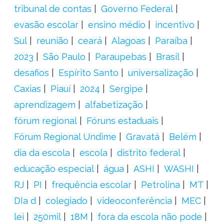
tribunal de contas
Governo Federal
evasão escolar
ensino médio
incentivo
Sul
reunião
ceará
Alagoas
Paraíba
2023
São Paulo
Paraupebas
Brasil
desafios
Espírito Santo
universalização
Caxias
Piauí
2024
Sergipe
aprendizagem
alfabetização
fórum regional
Fóruns estaduais
Fórum Regional Undime
Gravatá
Belém
dia da escola
escola
distrito federal
educação especial
água
ASHI
WASHI
RJ
PI
frequência escolar
Petrolina
MT
DIa d
colegiado
videoconferência
MEC
lei
250mil
18M
fora da escola não pode