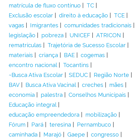
matrícula de fluxo contínuo
TC
Exclusão escolar
direito à educação
TCE
vagas
Imigrantes
comunidades tradicionais
legislação
pobreza
UNICEF
ATRICON
rematrículas
Trajetória de Sucesso Escolar
materiais
criança
BAE
cogemas
encontro nacional
Tocantins
~Busca Ativa Escolar
SEDUC
Região Norte
BAV
Busca Ativa Vacinal
creches
mães
economia
palestra
Conselhos Municipais
Educação integral
educação empreendedora
mobilização
Fórum
Pará
teresina
Pernambuco
caminhada
Marajó
Gaepe
congresso