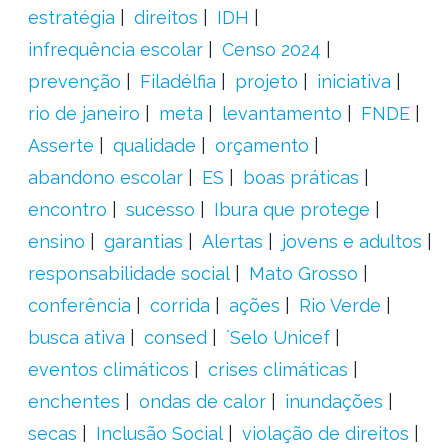
estratégia
direitos
IDH
infrequência escolar
Censo 2024
prevenção
Filadélfia
projeto
iniciativa
rio de janeiro
meta
levantamento
FNDE
Asserte
qualidade
orçamento
abandono escolar
ES
boas práticas
encontro
sucesso
Ibura que protege
ensino
garantias
Alertas
jovens e adultos
responsabilidade social
Mato Grosso
conferência
corrida
ações
Rio Verde
busca ativa
consed
´Selo Unicef
eventos climáticos
crises climáticas
enchentes
ondas de calor
inundações
secas
Inclusão Social
violação de direitos