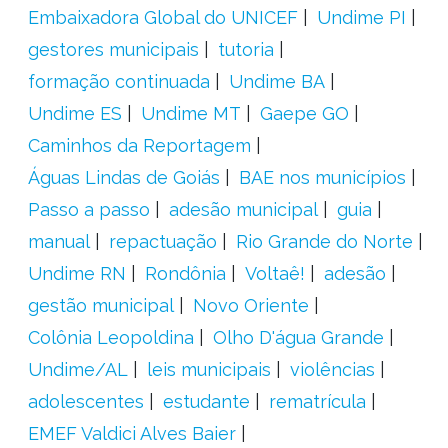
Embaixadora Global do UNICEF
Undime PI
gestores municipais
tutoria
formação continuada
Undime BA
Undime ES
Undime MT
Gaepe GO
Caminhos da Reportagem
Águas Lindas de Goiás
BAE nos municípios
Passo a passo
adesão municipal
guia
manual
repactuação
Rio Grande do Norte
Undime RN
Rondônia
Voltaê!
adesão
gestão municipal
Novo Oriente
Colônia Leopoldina
Olho D'água Grande
Undime/AL
leis municipais
violências
adolescentes
estudante
rematrícula
EMEF Valdici Alves Baier