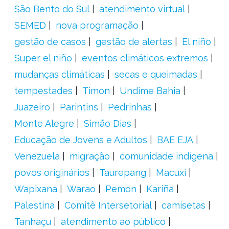
São Bento do Sul
atendimento virtual
SEMED
nova programação
gestão de casos
gestão de alertas
El niño
Super el niño
eventos climáticos extremos
mudanças climáticas
secas e queimadas
tempestades
Timon
Undime Bahia
Juazeiro
Parintins
Pedrinhas
Monte Alegre
Simão Dias
Educação de Jovens e Adultos
BAE EJA
Venezuela
migração
comunidade indígena
povos originários
Taurepang
Macuxi
Wapixana
Warao
Pemon
Kariña
Palestina
Comitê Intersetorial
camisetas
Tanhaçu
atendimento ao público