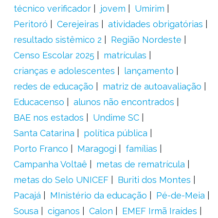
técnico verificador
jovem
Umirim
Peritoró
Cerejeiras
atividades obrigatórias
resultado sistêmico 2
Região Nordeste
Censo Escolar 2025
matrículas
crianças e adolescentes
lançamento
redes de educação
matriz de autoavaliação
Educacenso
alunos não encontrados
BAE nos estados
Undime SC
Santa Catarina
política pública
Porto Franco
Maragogi
famílias
Campanha Voltaê
metas de rematrícula
metas do Selo UNICEF
Buriti dos Montes
Pacajá
MInistério da educação
Pé-de-Meia
Sousa
ciganos
Calon
EMEF Irmã Iraídes