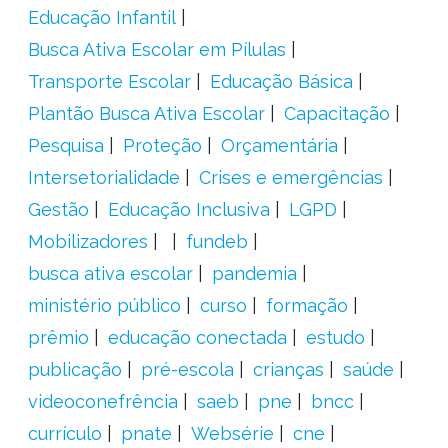
Educação Infantil
Busca Ativa Escolar em Pílulas
Transporte Escolar
Educação Básica
Plantão Busca Ativa Escolar
Capacitação
Pesquisa
Proteção
Orçamentária
Intersetorialidade
Crises e emergências
Gestão
Educação Inclusiva
LGPD
Mobilizadores
fundeb
busca ativa escolar
pandemia
ministério público
curso
formação
prêmio
educação conectada
estudo
publicação
pré-escola
crianças
saúde
videoconefrência
saeb
pne
bncc
currículo
pnate
Websérie
cne