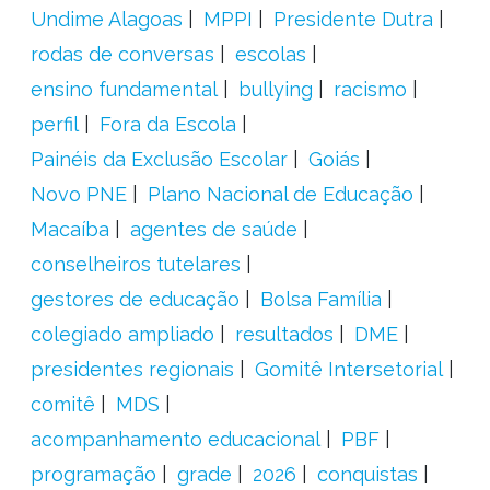
Undime Alagoas
MPPI
Presidente Dutra
rodas de conversas
escolas
ensino fundamental
bullying
racismo
perfil
Fora da Escola
Painéis da Exclusão Escolar
Goiás
Novo PNE
Plano Nacional de Educação
Macaíba
agentes de saúde
conselheiros tutelares
gestores de educação
Bolsa Família
colegiado ampliado
resultados
DME
presidentes regionais
Gomitê Intersetorial
comitê
MDS
acompanhamento educacional
PBF
programação
grade
2026
conquistas