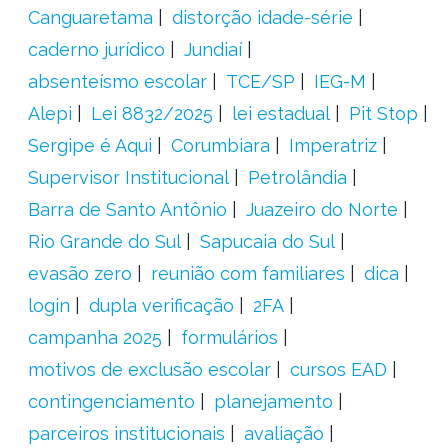
Canguaretama
distorção idade-série
caderno jurídico
Jundiaí
absenteísmo escolar
TCE/SP
IEG-M
Alepi
Lei 8832/2025
lei estadual
Pit Stop
Sergipe é Aqui
Corumbiara
Imperatriz
Supervisor Institucional
Petrolândia
Barra de Santo Antônio
Juazeiro do Norte
Rio Grande do Sul
Sapucaia do Sul
evasão zero
reunião com familiares
dica
login
dupla verificação
2FA
campanha 2025
formulários
motivos de exclusão escolar
cursos EAD
contingenciamento
planejamento
parceiros institucionais
avaliação