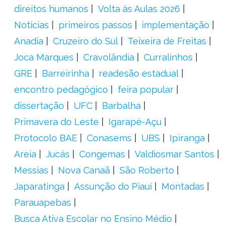
direitos humanos
Volta às Aulas 2026
Notícias
primeiros passos
implementação
Anadia
Cruzeiro do Sul
Teixeira de Freitas
Joca Marques
Cravolândia
Curralinhos
GRE
Barreirinha
readesão estadual
encontro pedagógico
feira popular
dissertação
UFC
Barbalha
Primavera do Leste
Igarapé-Açu
Protocolo BAE
Conasems
UBS
Ipiranga
Areia
Jucás
Congemas
Valdiosmar Santos
Messias
Nova Canaã
São Roberto
Japaratinga
Assunção do Piauí
Montadas
Parauapebas
Busca Ativa Escolar no Ensino Médio