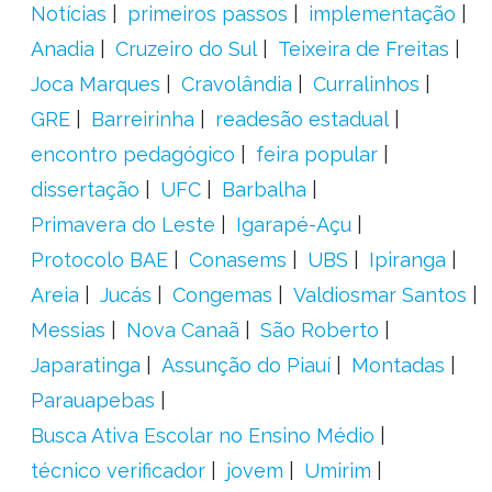
Notícias
primeiros passos
implementação
Anadia
Cruzeiro do Sul
Teixeira de Freitas
Joca Marques
Cravolândia
Curralinhos
GRE
Barreirinha
readesão estadual
encontro pedagógico
feira popular
dissertação
UFC
Barbalha
Primavera do Leste
Igarapé-Açu
Protocolo BAE
Conasems
UBS
Ipiranga
Areia
Jucás
Congemas
Valdiosmar Santos
Messias
Nova Canaã
São Roberto
Japaratinga
Assunção do Piauí
Montadas
Parauapebas
Busca Ativa Escolar no Ensino Médio
técnico verificador
jovem
Umirim