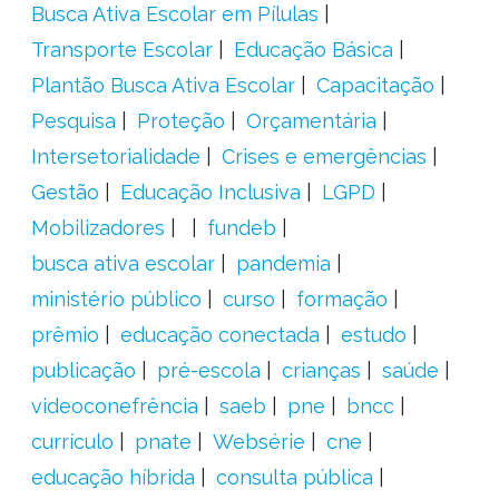
Busca Ativa Escolar em Pílulas
Transporte Escolar
Educação Básica
Plantão Busca Ativa Escolar
Capacitação
Pesquisa
Proteção
Orçamentária
Intersetorialidade
Crises e emergências
Gestão
Educação Inclusiva
LGPD
Mobilizadores
fundeb
busca ativa escolar
pandemia
ministério público
curso
formação
prêmio
educação conectada
estudo
publicação
pré-escola
crianças
saúde
videoconefrência
saeb
pne
bncc
currículo
pnate
Websérie
cne
educação híbrida
consulta pública