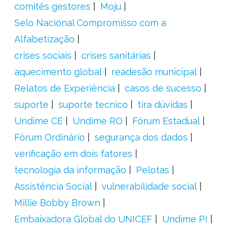
comitês gestores
Moju
Selo Nacional Compromisso com a
Alfabetização
crises sociais
crises sanitárias
aquecimento global
readesão municipal
Relatos de Experiência
casos de sucesso
suporte
suporte tecnico
tira dúvidas
Undime CE
Undime RO
Fórum Estadual
Fórum Ordinário
segurança dos dados
verificação em dois fatores
tecnologia da informação
Pelotas
Assistência Social
vulnerabilidade social
Millie Bobby Brown
Embaixadora Global do UNICEF
Undime PI