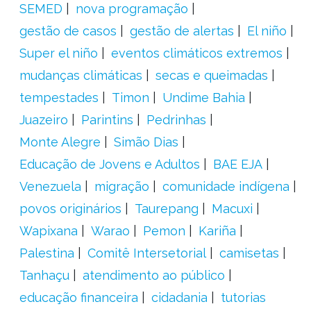
SEMED
nova programação
gestão de casos
gestão de alertas
El niño
Super el niño
eventos climáticos extremos
mudanças climáticas
secas e queimadas
tempestades
Timon
Undime Bahia
Juazeiro
Parintins
Pedrinhas
Monte Alegre
Simão Dias
Educação de Jovens e Adultos
BAE EJA
Venezuela
migração
comunidade indígena
povos originários
Taurepang
Macuxi
Wapixana
Warao
Pemon
Kariña
Palestina
Comitê Intersetorial
camisetas
Tanhaçu
atendimento ao público
educação financeira
cidadania
tutorias