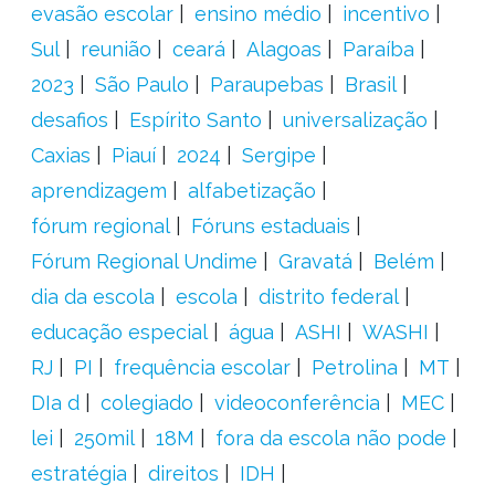
evasão escolar
ensino médio
incentivo
Sul
reunião
ceará
Alagoas
Paraíba
2023
São Paulo
Paraupebas
Brasil
desafios
Espírito Santo
universalização
Caxias
Piauí
2024
Sergipe
aprendizagem
alfabetização
fórum regional
Fóruns estaduais
Fórum Regional Undime
Gravatá
Belém
dia da escola
escola
distrito federal
educação especial
água
ASHI
WASHI
RJ
PI
frequência escolar
Petrolina
MT
DIa d
colegiado
videoconferência
MEC
lei
250mil
18M
fora da escola não pode
estratégia
direitos
IDH