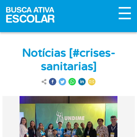
Notícias [#crises-
sanitarias]