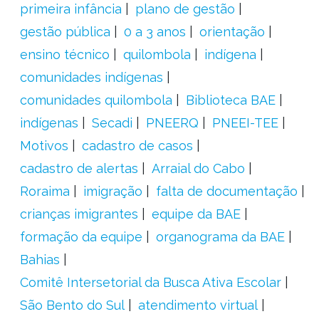
primeira infância
plano de gestão
gestão pública
0 a 3 anos
orientação
ensino técnico
quilombola
indígena
comunidades indígenas
comunidades quilombola
Biblioteca BAE
indígenas
Secadi
PNEERQ
PNEEI-TEE
Motivos
cadastro de casos
cadastro de alertas
Arraial do Cabo
Roraima
imigração
falta de documentação
crianças imigrantes
equipe da BAE
formação da equipe
organograma da BAE
Bahias
Comitê Intersetorial da Busca Ativa Escolar
São Bento do Sul
atendimento virtual