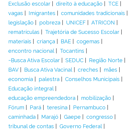
Exclusão escolar
direito à educação
TCE
vagas
Imigrantes
comunidades tradicionais
legislação
pobreza
UNICEF
ATRICON
rematrículas
Trajetória de Sucesso Escolar
materiais
criança
BAE
cogemas
encontro nacional
Tocantins
~Busca Ativa Escolar
SEDUC
Região Norte
BAV
Busca Ativa Vacinal
creches
mães
economia
palestra
Conselhos Municipais
Educação integral
educação empreendedora
mobilização
Fórum
Pará
teresina
Pernambuco
caminhada
Marajó
Gaepe
congresso
tribunal de contas
Governo Federal