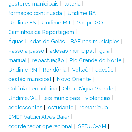
gestores municipais
tutoria
formação continuada
Undime BA
Undime ES
Undime MT
Gaepe GO
Caminhos da Reportagem
Águas Lindas de Goiás
BAE nos municípios
Passo a passo
adesão municipal
guia
manual
repactuação
Rio Grande do Norte
Undime RN
Rondônia
Voltaê!
adesão
gestão municipal
Novo Oriente
Colônia Leopoldina
Olho D'água Grande
Undime/AL
leis municipais
violências
adolescentes
estudante
rematrícula
EMEF Valdici Alves Baier
coordenador operacional
SEDUC-AM