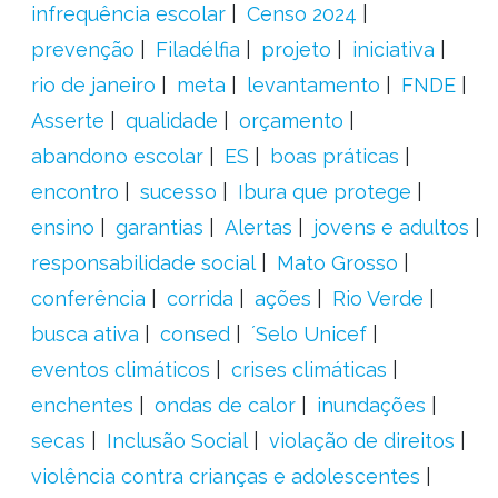
infrequência escolar
Censo 2024
prevenção
Filadélfia
projeto
iniciativa
rio de janeiro
meta
levantamento
FNDE
Asserte
qualidade
orçamento
abandono escolar
ES
boas práticas
encontro
sucesso
Ibura que protege
ensino
garantias
Alertas
jovens e adultos
responsabilidade social
Mato Grosso
conferência
corrida
ações
Rio Verde
busca ativa
consed
´Selo Unicef
eventos climáticos
crises climáticas
enchentes
ondas de calor
inundações
secas
Inclusão Social
violação de direitos
violência contra crianças e adolescentes