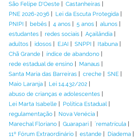
São Felipe D'Oeste
Castanheiras
PNE 2026-2036
Lei da Escuta Protegida
PNIPI
bebês
4 anos
5 anos
alunos
estudantes
redes sociais
Açailândia
adultos
idosos
EJAI
SNPPI
Itabuna
Chã Grande
índice de abandono
rede estadual de ensino
Manaus
Santa Maria das Barreiras
creche
SNE
Maio Laranja
Lei 14.432/202
abuso de crianças e adolescentes
Lei Marta Isabelle
Política Estadual
regulamentação
Nova Venécia
Marechal Floriano
Guarapari
´rematrícula
11º Fórum Extraordinário
estande
Diadema