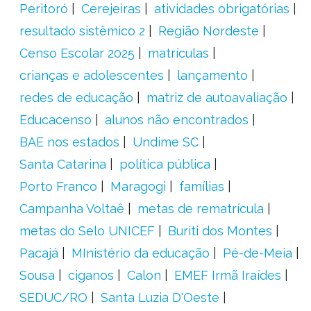
Peritoró
Cerejeiras
atividades obrigatórias
resultado sistêmico 2
Região Nordeste
Censo Escolar 2025
matrículas
crianças e adolescentes
lançamento
redes de educação
matriz de autoavaliação
Educacenso
alunos não encontrados
BAE nos estados
Undime SC
Santa Catarina
política pública
Porto Franco
Maragogi
famílias
Campanha Voltaê
metas de rematrícula
metas do Selo UNICEF
Buriti dos Montes
Pacajá
MInistério da educação
Pé-de-Meia
Sousa
ciganos
Calon
EMEF Irmã Iraídes
SEDUC/RO
Santa Luzia D'Oeste