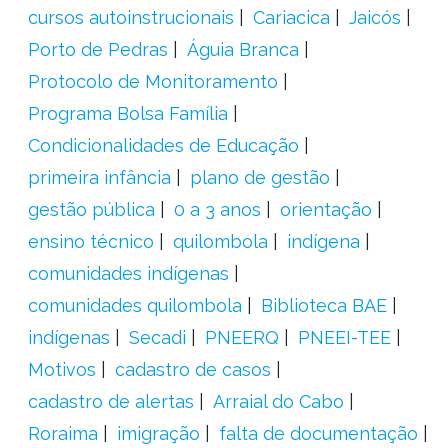
cursos autoinstrucionais
Cariacica
Jaicós
Porto de Pedras
Águia Branca
Protocolo de Monitoramento
Programa Bolsa Família
Condicionalidades de Educação
primeira infância
plano de gestão
gestão pública
0 a 3 anos
orientação
ensino técnico
quilombola
indígena
comunidades indígenas
comunidades quilombola
Biblioteca BAE
indígenas
Secadi
PNEERQ
PNEEI-TEE
Motivos
cadastro de casos
cadastro de alertas
Arraial do Cabo
Roraima
imigração
falta de documentação