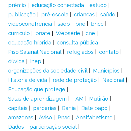
prêmio
educação conectada
estudo
publicação
pré-escola
crianças
saúde
videoconefrência
saeb
pne
bncc
currículo
pnate
Websérie
cne
educação híbrida
consulta pública
Piso Salarial Nacional
refugiados
contato
dúvida
inep
organizações da sociedade civil
Municípios
História de vida
rede de proteção
Nacional
Educação que protege
Salas de aprendizagem
TAM
Mutirão
capitais
parcerias
Bahia
Bate papo
amazonas
Aviso
Pnad
Analfabetismo
Dados
participação social