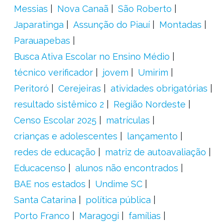
Messias
Nova Canaã
São Roberto
Japaratinga
Assunção do Piauí
Montadas
Parauapebas
Busca Ativa Escolar no Ensino Médio
técnico verificador
jovem
Umirim
Peritoró
Cerejeiras
atividades obrigatórias
resultado sistêmico 2
Região Nordeste
Censo Escolar 2025
matrículas
crianças e adolescentes
lançamento
redes de educação
matriz de autoavaliação
Educacenso
alunos não encontrados
BAE nos estados
Undime SC
Santa Catarina
política pública
Porto Franco
Maragogi
famílias