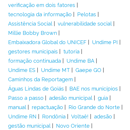
verificação em dois fatores
tecnologia da informação
Pelotas
Assistência Social
vulnerabilidade social
Millie Bobby Brown
Embaixadora Global do UNICEF
Undime PI
gestores municipais
tutoria
formação continuada
Undime BA
Undime ES
Undime MT
Gaepe GO
Caminhos da Reportagem
Águas Lindas de Goiás
BAE nos municípios
Passo a passo
adesão municipal
guia
manual
repactuação
Rio Grande do Norte
Undime RN
Rondônia
Voltaê!
adesão
gestão municipal
Novo Oriente