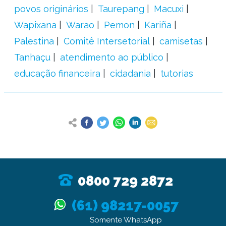
povos originários
Taurepang
Macuxi
Wapixana
Warao
Pemon
Kariña
Palestina
Comitê Intersetorial
camisetas
Tanhaçu
atendimento ao público
educação financeira
cidadania
tutorias
0800 729 2872
(61) 98217-0057
Somente WhatsApp