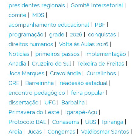
presidentes regionais
Gomitê Intersetorial
comitê
MDS
acompanhamento educacional
PBF
programação
grade
2026
conquistas
direitos humanos
Volta às Aulas 2026
Notícias
primeiros passos
implementação
Anadia
Cruzeiro do Sul
Teixeira de Freitas
Joca Marques
Cravolândia
Curralinhos
GRE
Barreirinha
readesão estadual
encontro pedagógico
feira popular
dissertação
UFC
Barbalha
Primavera do Leste
Igarapé-Açu
Protocolo BAE
Conasems
UBS
Ipiranga
Areia
Jucás
Congemas
Valdiosmar Santos