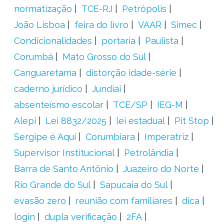
normatização
TCE-RJ
Petrópolis
João Lisboa
feira do livro
VAAR
Simec
Condicionalidades
portaria
Paulista
Corumbá
Mato Grosso do Sul
Canguaretama
distorção idade-série
caderno jurídico
Jundiaí
absenteísmo escolar
TCE/SP
IEG-M
Alepi
Lei 8832/2025
lei estadual
Pit Stop
Sergipe é Aqui
Corumbiara
Imperatriz
Supervisor Institucional
Petrolândia
Barra de Santo Antônio
Juazeiro do Norte
Rio Grande do Sul
Sapucaia do Sul
evasão zero
reunião com familiares
dica
login
dupla verificação
2FA