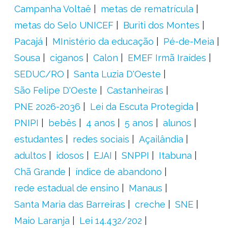
Campanha Voltaê
metas de rematrícula
metas do Selo UNICEF
Buriti dos Montes
Pacajá
MInistério da educação
Pé-de-Meia
Sousa
ciganos
Calon
EMEF Irmã Iraídes
SEDUC/RO
Santa Luzia D'Oeste
São Felipe D'Oeste
Castanheiras
PNE 2026-2036
Lei da Escuta Protegida
PNIPI
bebês
4 anos
5 anos
alunos
estudantes
redes sociais
Açailândia
adultos
idosos
EJAI
SNPPI
Itabuna
Chã Grande
índice de abandono
rede estadual de ensino
Manaus
Santa Maria das Barreiras
creche
SNE
Maio Laranja
Lei 14.432/202