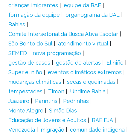
crianças imigrantes
equipe da BAE
formação da equipe
organograma da BAE
Bahias
Comitê Intersetorial da Busca Ativa Escolar
São Bento do Sul
atendimento virtual
SEMED
nova programação
gestão de casos
gestão de alertas
El niño
Super el niño
eventos climáticos extremos
mudanças climáticas
secas e queimadas
tempestades
Timon
Undime Bahia
Juazeiro
Parintins
Pedrinhas
Monte Alegre
Simão Dias
Educação de Jovens e Adultos
BAE EJA
Venezuela
migração
comunidade indígena