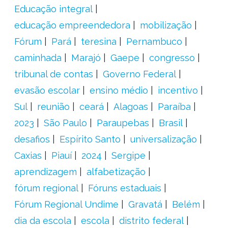
Educação integral
educação empreendedora
mobilização
Fórum
Pará
teresina
Pernambuco
caminhada
Marajó
Gaepe
congresso
tribunal de contas
Governo Federal
evasão escolar
ensino médio
incentivo
Sul
reunião
ceará
Alagoas
Paraíba
2023
São Paulo
Paraupebas
Brasil
desafios
Espírito Santo
universalização
Caxias
Piauí
2024
Sergipe
aprendizagem
alfabetização
fórum regional
Fóruns estaduais
Fórum Regional Undime
Gravatá
Belém
dia da escola
escola
distrito federal