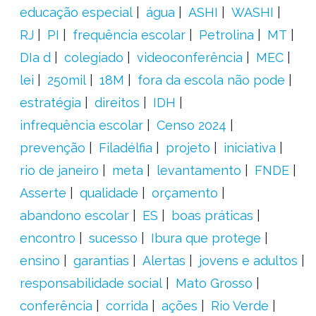
educação especial
água
ASHI
WASHI
RJ
PI
frequência escolar
Petrolina
MT
DIa d
colegiado
videoconferência
MEC
lei
250mil
18M
fora da escola não pode
estratégia
direitos
IDH
infrequência escolar
Censo 2024
prevenção
Filadélfia
projeto
iniciativa
rio de janeiro
meta
levantamento
FNDE
Asserte
qualidade
orçamento
abandono escolar
ES
boas práticas
encontro
sucesso
Ibura que protege
ensino
garantias
Alertas
jovens e adultos
responsabilidade social
Mato Grosso
conferência
corrida
ações
Rio Verde