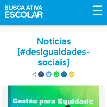
Notícias
[#desigualdades-
sociais]