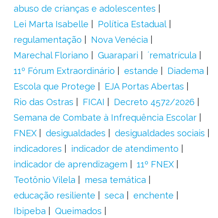
abuso de crianças e adolescentes
Lei Marta Isabelle
Política Estadual
regulamentação
Nova Venécia
Marechal Floriano
Guarapari
´rematrícula
11º Fórum Extraordinário
estande
Diadema
Escola que Protege
EJA Portas Abertas
Rio das Ostras
FICAI
Decreto 4572/2026
Semana de Combate à Infrequência Escolar
FNEX
desigualdades
desigualdades sociais
indicadores
indicador de atendimento
indicador de aprendizagem
11º FNEX
Teotônio Vilela
mesa temática
educação resiliente
seca
enchente
Ibipeba
Queimados