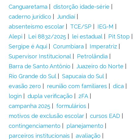
Canguaretama
distorção idade-série
caderno jurídico
Jundiaí
absenteísmo escolar
TCE/SP
IEG-M
Alepi
Lei 8832/2025
lei estadual
Pit Stop
Sergipe é Aqui
Corumbiara
Imperatriz
Supervisor Institucional
Petrolândia
Barra de Santo Antônio
Juazeiro do Norte
Rio Grande do Sul
Sapucaia do Sul
evasão zero
reunião com familiares
dica
login
dupla verificação
2FA
campanha 2025
formulários
motivos de exclusão escolar
cursos EAD
contingenciamento
planejamento
parceiros institucionais
avaliação