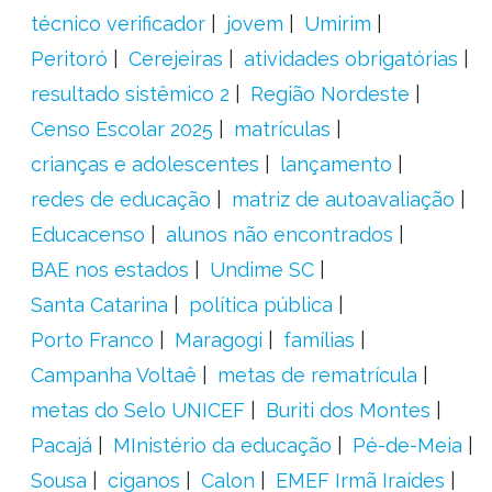
técnico verificador
jovem
Umirim
Peritoró
Cerejeiras
atividades obrigatórias
resultado sistêmico 2
Região Nordeste
Censo Escolar 2025
matrículas
crianças e adolescentes
lançamento
redes de educação
matriz de autoavaliação
Educacenso
alunos não encontrados
BAE nos estados
Undime SC
Santa Catarina
política pública
Porto Franco
Maragogi
famílias
Campanha Voltaê
metas de rematrícula
metas do Selo UNICEF
Buriti dos Montes
Pacajá
MInistério da educação
Pé-de-Meia
Sousa
ciganos
Calon
EMEF Irmã Iraídes