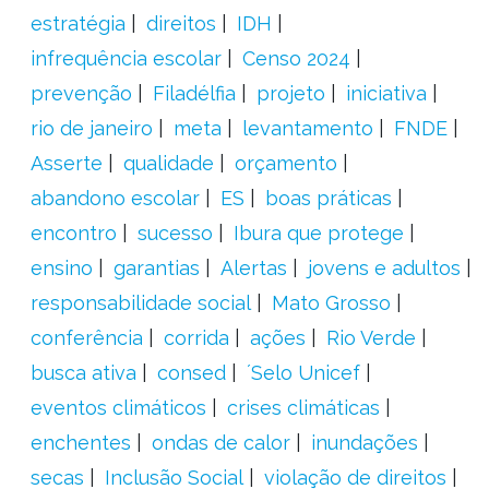
estratégia
direitos
IDH
infrequência escolar
Censo 2024
prevenção
Filadélfia
projeto
iniciativa
rio de janeiro
meta
levantamento
FNDE
Asserte
qualidade
orçamento
abandono escolar
ES
boas práticas
encontro
sucesso
Ibura que protege
ensino
garantias
Alertas
jovens e adultos
responsabilidade social
Mato Grosso
conferência
corrida
ações
Rio Verde
busca ativa
consed
´Selo Unicef
eventos climáticos
crises climáticas
enchentes
ondas de calor
inundações
secas
Inclusão Social
violação de direitos