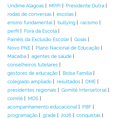
Undime Alagoas
MPPI
Presidente Dutra
rodas de conversas
escolas
ensino fundamental
bullying
racismo
perfil
Fora da Escola
Painéis da Exclusão Escolar
Goiás
Novo PNE
Plano Nacional de Educação
Macaíba
agentes de saúde
conselheiros tutelares
gestores de educação
Bolsa Família
colegiado ampliado
resultados
DME
presidentes regionais
Gomitê Intersetorial
comitê
MDS
acompanhamento educacional
PBF
programação
grade
2026
conquistas