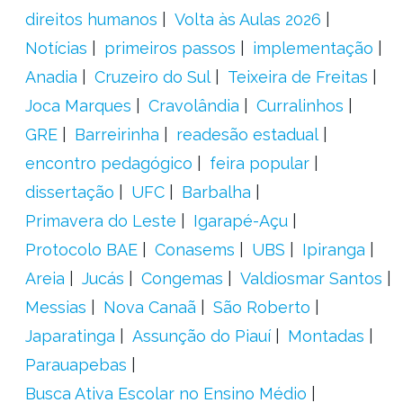
direitos humanos
Volta às Aulas 2026
Notícias
primeiros passos
implementação
Anadia
Cruzeiro do Sul
Teixeira de Freitas
Joca Marques
Cravolândia
Curralinhos
GRE
Barreirinha
readesão estadual
encontro pedagógico
feira popular
dissertação
UFC
Barbalha
Primavera do Leste
Igarapé-Açu
Protocolo BAE
Conasems
UBS
Ipiranga
Areia
Jucás
Congemas
Valdiosmar Santos
Messias
Nova Canaã
São Roberto
Japaratinga
Assunção do Piauí
Montadas
Parauapebas
Busca Ativa Escolar no Ensino Médio