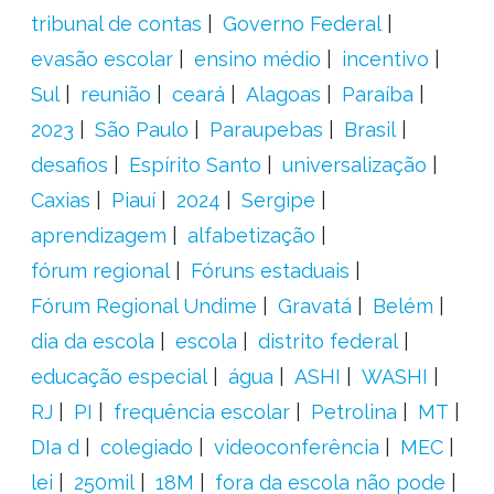
tribunal de contas
Governo Federal
evasão escolar
ensino médio
incentivo
Sul
reunião
ceará
Alagoas
Paraíba
2023
São Paulo
Paraupebas
Brasil
desafios
Espírito Santo
universalização
Caxias
Piauí
2024
Sergipe
aprendizagem
alfabetização
fórum regional
Fóruns estaduais
Fórum Regional Undime
Gravatá
Belém
dia da escola
escola
distrito federal
educação especial
água
ASHI
WASHI
RJ
PI
frequência escolar
Petrolina
MT
DIa d
colegiado
videoconferência
MEC
lei
250mil
18M
fora da escola não pode