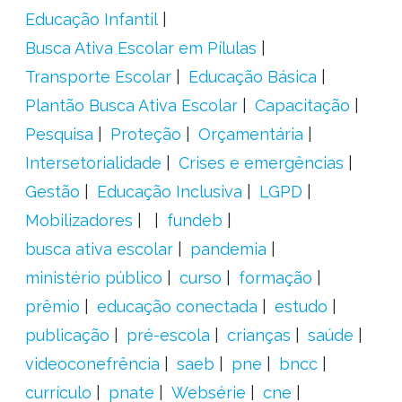
Educação Infantil
Busca Ativa Escolar em Pílulas
Transporte Escolar
Educação Básica
Plantão Busca Ativa Escolar
Capacitação
Pesquisa
Proteção
Orçamentária
Intersetorialidade
Crises e emergências
Gestão
Educação Inclusiva
LGPD
Mobilizadores
fundeb
busca ativa escolar
pandemia
ministério público
curso
formação
prêmio
educação conectada
estudo
publicação
pré-escola
crianças
saúde
videoconefrência
saeb
pne
bncc
currículo
pnate
Websérie
cne