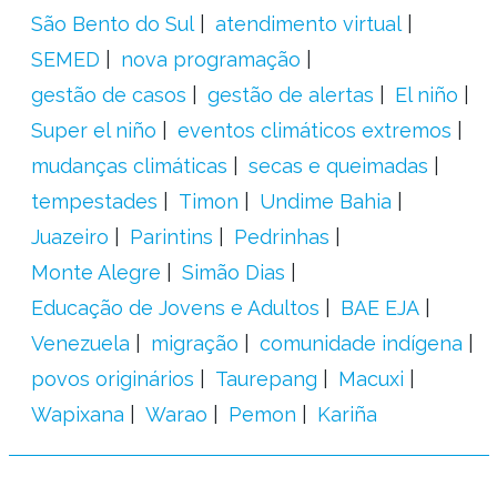
São Bento do Sul
atendimento virtual
SEMED
nova programação
gestão de casos
gestão de alertas
El niño
Super el niño
eventos climáticos extremos
mudanças climáticas
secas e queimadas
tempestades
Timon
Undime Bahia
Juazeiro
Parintins
Pedrinhas
Monte Alegre
Simão Dias
Educação de Jovens e Adultos
BAE EJA
Venezuela
migração
comunidade indígena
povos originários
Taurepang
Macuxi
Wapixana
Warao
Pemon
Kariña