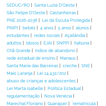
SEDUC/RO
Santa Luzia D'Oeste
São Felipe D'Oeste
Castanheiras
PNE 2026-2036
Lei da Escuta Protegida
PNIPI
bebês
4 anos
5 anos
alunos
estudantes
redes sociais
Açailândia
adultos
idosos
EJAI
SNPPI
Itabuna
Chã Grande
índice de abandono
rede estadual de ensino
Manaus
Santa Maria das Barreiras
creche
SNE
Maio Laranja
Lei 14.432/202
abuso de crianças e adolescentes
Lei Marta Isabelle
Política Estadual
regulamentação
Nova Venécia
Marechal Floriano
Guarapari
´rematrícula