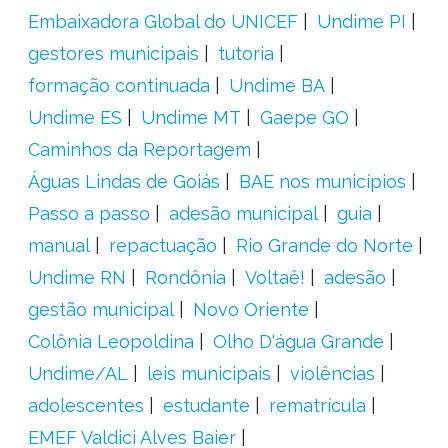
Embaixadora Global do UNICEF
Undime PI
gestores municipais
tutoria
formação continuada
Undime BA
Undime ES
Undime MT
Gaepe GO
Caminhos da Reportagem
Águas Lindas de Goiás
BAE nos municípios
Passo a passo
adesão municipal
guia
manual
repactuação
Rio Grande do Norte
Undime RN
Rondônia
Voltaê!
adesão
gestão municipal
Novo Oriente
Colônia Leopoldina
Olho D'água Grande
Undime/AL
leis municipais
violências
adolescentes
estudante
rematrícula
EMEF Valdici Alves Baier