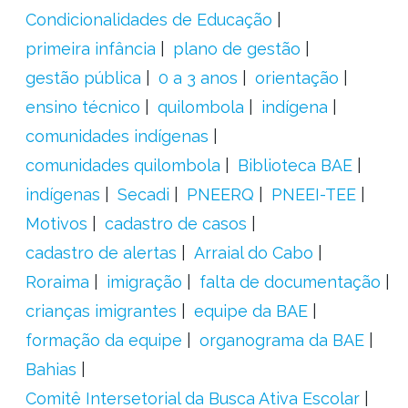
Condicionalidades de Educação
primeira infância
plano de gestão
gestão pública
0 a 3 anos
orientação
ensino técnico
quilombola
indígena
comunidades indígenas
comunidades quilombola
Biblioteca BAE
indígenas
Secadi
PNEERQ
PNEEI-TEE
Motivos
cadastro de casos
cadastro de alertas
Arraial do Cabo
Roraima
imigração
falta de documentação
crianças imigrantes
equipe da BAE
formação da equipe
organograma da BAE
Bahias
Comitê Intersetorial da Busca Ativa Escolar