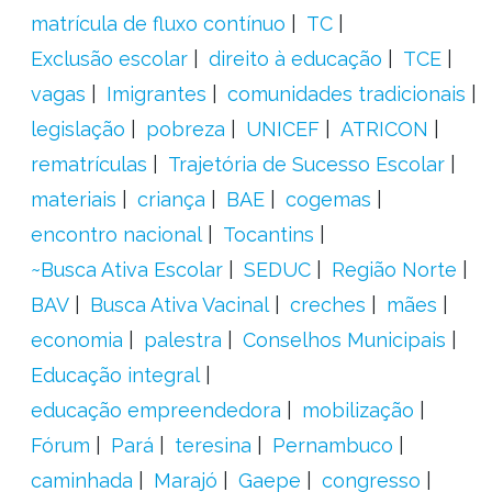
matrícula de fluxo contínuo
TC
Exclusão escolar
direito à educação
TCE
vagas
Imigrantes
comunidades tradicionais
legislação
pobreza
UNICEF
ATRICON
rematrículas
Trajetória de Sucesso Escolar
materiais
criança
BAE
cogemas
encontro nacional
Tocantins
~Busca Ativa Escolar
SEDUC
Região Norte
BAV
Busca Ativa Vacinal
creches
mães
economia
palestra
Conselhos Municipais
Educação integral
educação empreendedora
mobilização
Fórum
Pará
teresina
Pernambuco
caminhada
Marajó
Gaepe
congresso