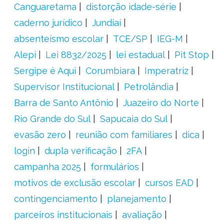
Canguaretama
distorção idade-série
caderno jurídico
Jundiaí
absenteísmo escolar
TCE/SP
IEG-M
Alepi
Lei 8832/2025
lei estadual
Pit Stop
Sergipe é Aqui
Corumbiara
Imperatriz
Supervisor Institucional
Petrolândia
Barra de Santo Antônio
Juazeiro do Norte
Rio Grande do Sul
Sapucaia do Sul
evasão zero
reunião com familiares
dica
login
dupla verificação
2FA
campanha 2025
formulários
motivos de exclusão escolar
cursos EAD
contingenciamento
planejamento
parceiros institucionais
avaliação