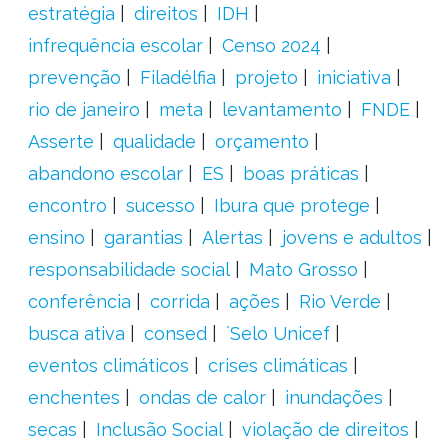
estratégia
direitos
IDH
infrequência escolar
Censo 2024
prevenção
Filadélfia
projeto
iniciativa
rio de janeiro
meta
levantamento
FNDE
Asserte
qualidade
orçamento
abandono escolar
ES
boas práticas
encontro
sucesso
Ibura que protege
ensino
garantias
Alertas
jovens e adultos
responsabilidade social
Mato Grosso
conferência
corrida
ações
Rio Verde
busca ativa
consed
´Selo Unicef
eventos climáticos
crises climáticas
enchentes
ondas de calor
inundações
secas
Inclusão Social
violação de direitos