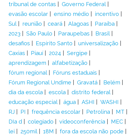
tribunal de contas
Governo Federal
evasão escolar
ensino médio
incentivo
Sul
reunião
ceará
Alagoas
Paraíba
2023
São Paulo
Paraupebas
Brasil
desafios
Espírito Santo
universalização
Caxias
Piauí
2024
Sergipe
aprendizagem
alfabetização
fórum regional
Fóruns estaduais
Fórum Regional Undime
Gravatá
Belém
dia da escola
escola
distrito federal
educação especial
água
ASHI
WASHI
RJ
PI
frequência escolar
Petrolina
MT
DIa d
colegiado
videoconferência
MEC
lei
250mil
18M
fora da escola não pode