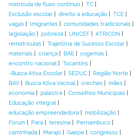
matrícula de fluxo contínuo
TC
Exclusão escolar
direito à educação
TCE
vagas
Imigrantes
comunidades tradicionais
legislação
pobreza
UNICEF
ATRICON
rematrículas
Trajetória de Sucesso Escolar
materiais
criança
BAE
cogemas
encontro nacional
Tocantins
~Busca Ativa Escolar
SEDUC
Região Norte
BAV
Busca Ativa Vacinal
creches
mães
economia
palestra
Conselhos Municipais
Educação integral
educação empreendedora
mobilização
Fórum
Pará
teresina
Pernambuco
caminhada
Marajó
Gaepe
congresso