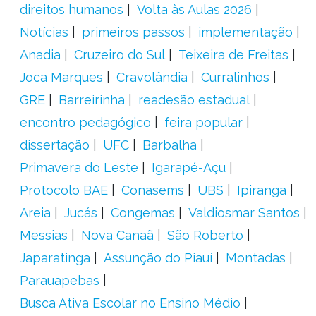
direitos humanos
Volta às Aulas 2026
Notícias
primeiros passos
implementação
Anadia
Cruzeiro do Sul
Teixeira de Freitas
Joca Marques
Cravolândia
Curralinhos
GRE
Barreirinha
readesão estadual
encontro pedagógico
feira popular
dissertação
UFC
Barbalha
Primavera do Leste
Igarapé-Açu
Protocolo BAE
Conasems
UBS
Ipiranga
Areia
Jucás
Congemas
Valdiosmar Santos
Messias
Nova Canaã
São Roberto
Japaratinga
Assunção do Piauí
Montadas
Parauapebas
Busca Ativa Escolar no Ensino Médio