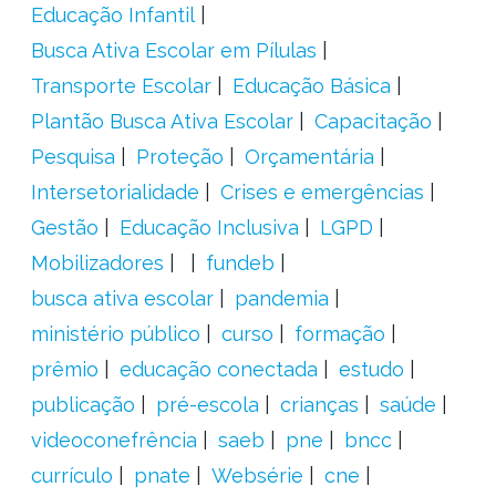
Educação Infantil
Busca Ativa Escolar em Pílulas
Transporte Escolar
Educação Básica
Plantão Busca Ativa Escolar
Capacitação
Pesquisa
Proteção
Orçamentária
Intersetorialidade
Crises e emergências
Gestão
Educação Inclusiva
LGPD
Mobilizadores
fundeb
busca ativa escolar
pandemia
ministério público
curso
formação
prêmio
educação conectada
estudo
publicação
pré-escola
crianças
saúde
videoconefrência
saeb
pne
bncc
currículo
pnate
Websérie
cne