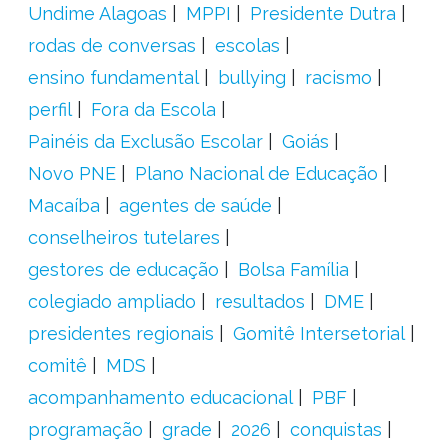
Undime Alagoas
MPPI
Presidente Dutra
rodas de conversas
escolas
ensino fundamental
bullying
racismo
perfil
Fora da Escola
Painéis da Exclusão Escolar
Goiás
Novo PNE
Plano Nacional de Educação
Macaíba
agentes de saúde
conselheiros tutelares
gestores de educação
Bolsa Família
colegiado ampliado
resultados
DME
presidentes regionais
Gomitê Intersetorial
comitê
MDS
acompanhamento educacional
PBF
programação
grade
2026
conquistas