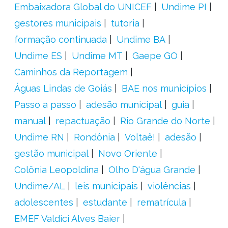
Embaixadora Global do UNICEF
Undime PI
gestores municipais
tutoria
formação continuada
Undime BA
Undime ES
Undime MT
Gaepe GO
Caminhos da Reportagem
Águas Lindas de Goiás
BAE nos municípios
Passo a passo
adesão municipal
guia
manual
repactuação
Rio Grande do Norte
Undime RN
Rondônia
Voltaê!
adesão
gestão municipal
Novo Oriente
Colônia Leopoldina
Olho D'água Grande
Undime/AL
leis municipais
violências
adolescentes
estudante
rematrícula
EMEF Valdici Alves Baier