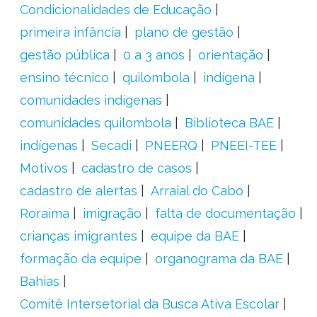
Condicionalidades de Educação
primeira infância
plano de gestão
gestão pública
0 a 3 anos
orientação
ensino técnico
quilombola
indígena
comunidades indígenas
comunidades quilombola
Biblioteca BAE
indígenas
Secadi
PNEERQ
PNEEI-TEE
Motivos
cadastro de casos
cadastro de alertas
Arraial do Cabo
Roraima
imigração
falta de documentação
crianças imigrantes
equipe da BAE
formação da equipe
organograma da BAE
Bahias
Comitê Intersetorial da Busca Ativa Escolar