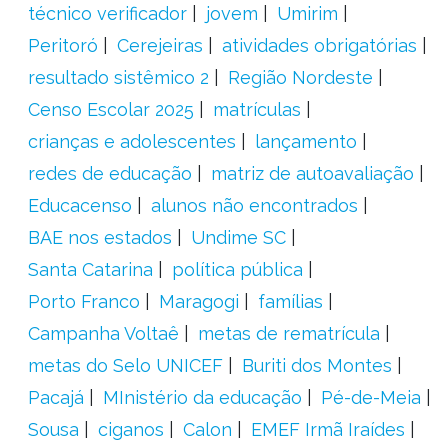
técnico verificador
jovem
Umirim
Peritoró
Cerejeiras
atividades obrigatórias
resultado sistêmico 2
Região Nordeste
Censo Escolar 2025
matrículas
crianças e adolescentes
lançamento
redes de educação
matriz de autoavaliação
Educacenso
alunos não encontrados
BAE nos estados
Undime SC
Santa Catarina
política pública
Porto Franco
Maragogi
famílias
Campanha Voltaê
metas de rematrícula
metas do Selo UNICEF
Buriti dos Montes
Pacajá
MInistério da educação
Pé-de-Meia
Sousa
ciganos
Calon
EMEF Irmã Iraídes