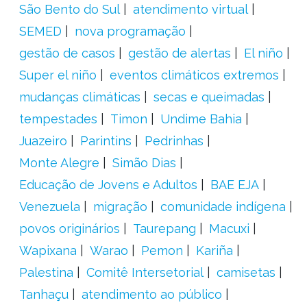
São Bento do Sul
atendimento virtual
SEMED
nova programação
gestão de casos
gestão de alertas
El niño
Super el niño
eventos climáticos extremos
mudanças climáticas
secas e queimadas
tempestades
Timon
Undime Bahia
Juazeiro
Parintins
Pedrinhas
Monte Alegre
Simão Dias
Educação de Jovens e Adultos
BAE EJA
Venezuela
migração
comunidade indígena
povos originários
Taurepang
Macuxi
Wapixana
Warao
Pemon
Kariña
Palestina
Comitê Intersetorial
camisetas
Tanhaçu
atendimento ao público