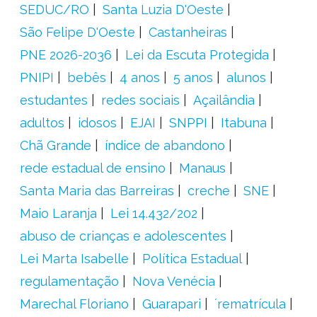
SEDUC/RO
Santa Luzia D'Oeste
São Felipe D'Oeste
Castanheiras
PNE 2026-2036
Lei da Escuta Protegida
PNIPI
bebês
4 anos
5 anos
alunos
estudantes
redes sociais
Açailândia
adultos
idosos
EJAI
SNPPI
Itabuna
Chã Grande
índice de abandono
rede estadual de ensino
Manaus
Santa Maria das Barreiras
creche
SNE
Maio Laranja
Lei 14.432/202
abuso de crianças e adolescentes
Lei Marta Isabelle
Política Estadual
regulamentação
Nova Venécia
Marechal Floriano
Guarapari
´rematrícula