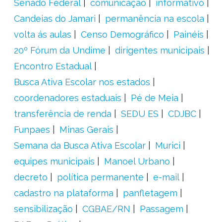
Senado Federal
comunicação
informativo
Candeias do Jamari
permanência na escola
volta ás aulas
Censo Demográfico
Painéis
20º Fórum da Undime
dirigentes municipais
Encontro Estadual
Busca Ativa Escolar nos estados
coordenadores estaduais
Pé de Meia
transferência de renda
SEDU ES
CDJBC
Funpaes
Minas Gerais
Semana da Busca Ativa Escolar
Murici
equipes municipais
Manoel Urbano
decreto
política permanente
e-mail
cadastro na plataforma
panfletagem
sensibilização
CGBAE/RN
Passagem