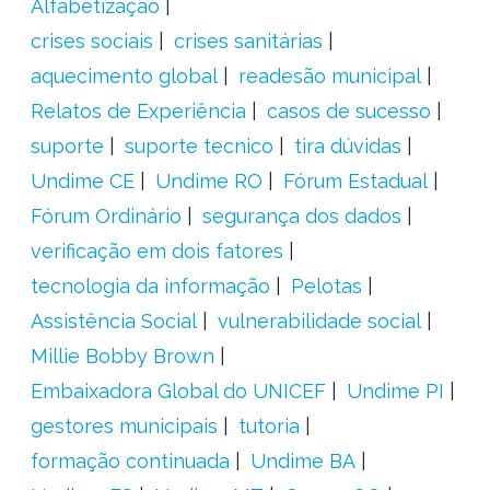
Alfabetização
crises sociais
crises sanitárias
aquecimento global
readesão municipal
Relatos de Experiência
casos de sucesso
suporte
suporte tecnico
tira dúvidas
Undime CE
Undime RO
Fórum Estadual
Fórum Ordinário
segurança dos dados
verificação em dois fatores
tecnologia da informação
Pelotas
Assistência Social
vulnerabilidade social
Millie Bobby Brown
Embaixadora Global do UNICEF
Undime PI
gestores municipais
tutoria
formação continuada
Undime BA