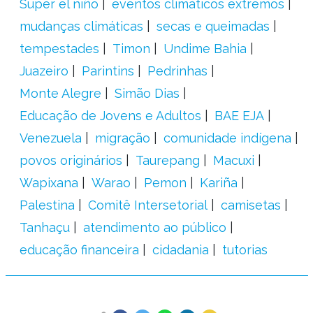
Super el niño
eventos climáticos extremos
mudanças climáticas
secas e queimadas
tempestades
Timon
Undime Bahia
Juazeiro
Parintins
Pedrinhas
Monte Alegre
Simão Dias
Educação de Jovens e Adultos
BAE EJA
Venezuela
migração
comunidade indígena
povos originários
Taurepang
Macuxi
Wapixana
Warao
Pemon
Kariña
Palestina
Comitê Intersetorial
camisetas
Tanhaçu
atendimento ao público
educação financeira
cidadania
tutorias