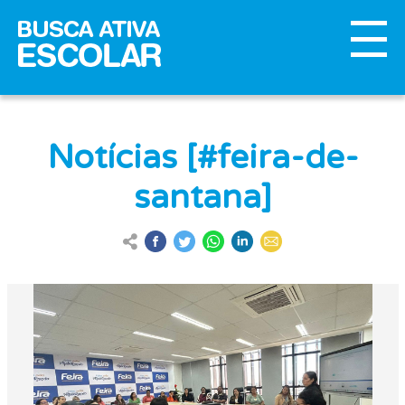
Notícias [#feira-de-
santana]