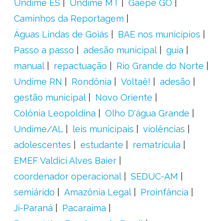
Undime ES
Undime MT
Gaepe GO
Caminhos da Reportagem
Águas Lindas de Goiás
BAE nos municípios
Passo a passo
adesão municipal
guia
manual
repactuação
Rio Grande do Norte
Undime RN
Rondônia
Voltaê!
adesão
gestão municipal
Novo Oriente
Colônia Leopoldina
Olho D'água Grande
Undime/AL
leis municipais
violências
adolescentes
estudante
rematrícula
EMEF Valdici Alves Baier
coordenador operacional
SEDUC-AM
semiárido
Amazônia Legal
Proinfância
Ji-Paraná
Pacaraima