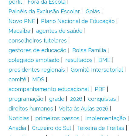
perfil
Fora da Escola
Painéis da Exclusão Escolar
Goiás
Novo PNE
Plano Nacional de Educação
Macaíba
agentes de saúde
conselheiros tutelares
gestores de educação
Bolsa Família
colegiado ampliado
resultados
DME
presidentes regionais
Gomitê Intersetorial
comitê
MDS
acompanhamento educacional
PBF
programação
grade
2026
conquistas
direitos humanos
Volta às Aulas 2026
Notícias
primeiros passos
implementação
Anadia
Cruzeiro do Sul
Teixeira de Freitas