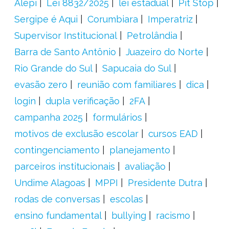
Alepi
Lei 8832/2025
lei estadual
Pit Stop
Sergipe é Aqui
Corumbiara
Imperatriz
Supervisor Institucional
Petrolândia
Barra de Santo Antônio
Juazeiro do Norte
Rio Grande do Sul
Sapucaia do Sul
evasão zero
reunião com familiares
dica
login
dupla verificação
2FA
campanha 2025
formulários
motivos de exclusão escolar
cursos EAD
contingenciamento
planejamento
parceiros institucionais
avaliação
Undime Alagoas
MPPI
Presidente Dutra
rodas de conversas
escolas
ensino fundamental
bullying
racismo