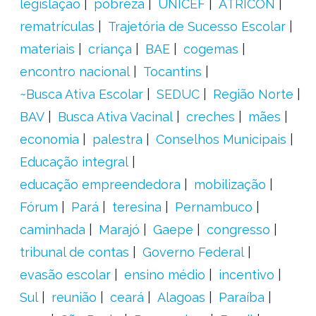
legislação
pobreza
UNICEF
ATRICON
rematrículas
Trajetória de Sucesso Escolar
materiais
criança
BAE
cogemas
encontro nacional
Tocantins
~Busca Ativa Escolar
SEDUC
Região Norte
BAV
Busca Ativa Vacinal
creches
mães
economia
palestra
Conselhos Municipais
Educação integral
educação empreendedora
mobilização
Fórum
Pará
teresina
Pernambuco
caminhada
Marajó
Gaepe
congresso
tribunal de contas
Governo Federal
evasão escolar
ensino médio
incentivo
Sul
reunião
ceará
Alagoas
Paraíba