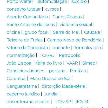
Porto Walter
automutilação
suicídio
conselho tutelar
cursos
Agente Comunitário
Carlos Chagas
Santo Antônio de Jesus
violência sexual
oficina
grupo focal
Serra do Mel
Caucaia
Teixeira de Freias
Campo Novo de Rondônia
Vitória da Conquista
enquete
formalização
normatização
TCE-RJ
Petrópolis
João Lisboa
feira do livro
VAAR
Simec
Condicionalidades
portaria
Paulista
Corumbá
Mato Grosso do Sul
Canguaretama
distorção idade-série
caderno jurídico
Jundiaí
absenteísmo escolar
TCE/SP
IEG-M