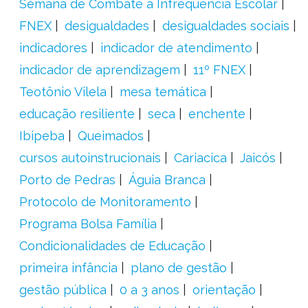
Semana de Combate à Infrequência Escolar
FNEX
desigualdades
desigualdades sociais
indicadores
indicador de atendimento
indicador de aprendizagem
11º FNEX
Teotônio Vilela
mesa temática
educação resiliente
seca
enchente
Ibipeba
Queimados
cursos autoinstrucionais
Cariacica
Jaicós
Porto de Pedras
Águia Branca
Protocolo de Monitoramento
Programa Bolsa Família
Condicionalidades de Educação
primeira infância
plano de gestão
gestão pública
0 a 3 anos
orientação