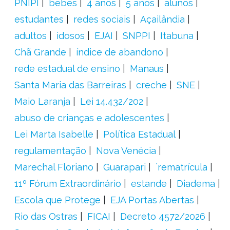
PNIPI
bebês
4 anos
5 anos
alunos
estudantes
redes sociais
Açailândia
adultos
idosos
EJAI
SNPPI
Itabuna
Chã Grande
índice de abandono
rede estadual de ensino
Manaus
Santa Maria das Barreiras
creche
SNE
Maio Laranja
Lei 14.432/202
abuso de crianças e adolescentes
Lei Marta Isabelle
Política Estadual
regulamentação
Nova Venécia
Marechal Floriano
Guarapari
´rematrícula
11º Fórum Extraordinário
estande
Diadema
Escola que Protege
EJA Portas Abertas
Rio das Ostras
FICAI
Decreto 4572/2026