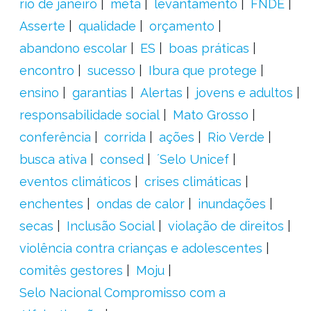
rio de janeiro
meta
levantamento
FNDE
Asserte
qualidade
orçamento
abandono escolar
ES
boas práticas
encontro
sucesso
Ibura que protege
ensino
garantias
Alertas
jovens e adultos
responsabilidade social
Mato Grosso
conferência
corrida
ações
Rio Verde
busca ativa
consed
´Selo Unicef
eventos climáticos
crises climáticas
enchentes
ondas de calor
inundações
secas
Inclusão Social
violação de direitos
violência contra crianças e adolescentes
comitês gestores
Moju
Selo Nacional Compromisso com a