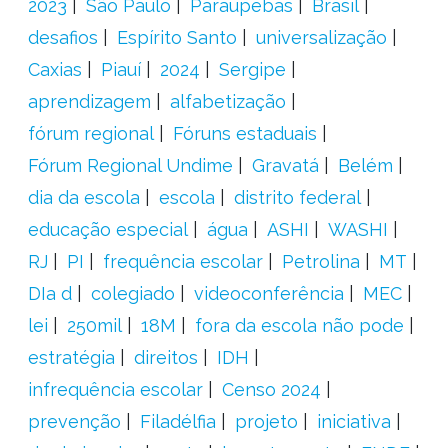
2023
São Paulo
Paraupebas
Brasil
desafios
Espírito Santo
universalização
Caxias
Piauí
2024
Sergipe
aprendizagem
alfabetização
fórum regional
Fóruns estaduais
Fórum Regional Undime
Gravatá
Belém
dia da escola
escola
distrito federal
educação especial
água
ASHI
WASHI
RJ
PI
frequência escolar
Petrolina
MT
DIa d
colegiado
videoconferência
MEC
lei
250mil
18M
fora da escola não pode
estratégia
direitos
IDH
infrequência escolar
Censo 2024
prevenção
Filadélfia
projeto
iniciativa