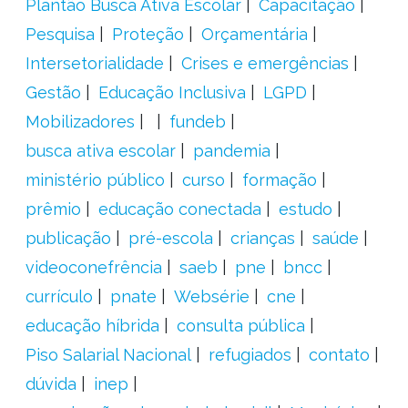
Plantão Busca Ativa Escolar
Capacitação
Pesquisa
Proteção
Orçamentária
Intersetorialidade
Crises e emergências
Gestão
Educação Inclusiva
LGPD
Mobilizadores
fundeb
busca ativa escolar
pandemia
ministério público
curso
formação
prêmio
educação conectada
estudo
publicação
pré-escola
crianças
saúde
videoconefrência
saeb
pne
bncc
currículo
pnate
Websérie
cne
educação híbrida
consulta pública
Piso Salarial Nacional
refugiados
contato
dúvida
inep