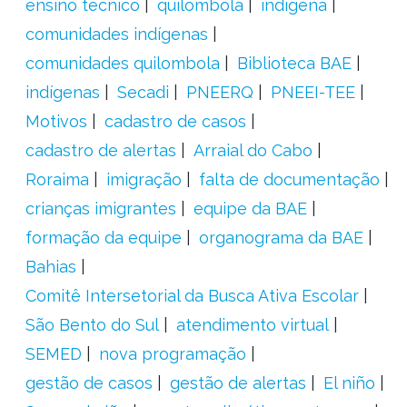
ensino técnico
quilombola
indígena
comunidades indígenas
comunidades quilombola
Biblioteca BAE
indígenas
Secadi
PNEERQ
PNEEI-TEE
Motivos
cadastro de casos
cadastro de alertas
Arraial do Cabo
Roraima
imigração
falta de documentação
crianças imigrantes
equipe da BAE
formação da equipe
organograma da BAE
Bahias
Comitê Intersetorial da Busca Ativa Escolar
São Bento do Sul
atendimento virtual
SEMED
nova programação
gestão de casos
gestão de alertas
El niño