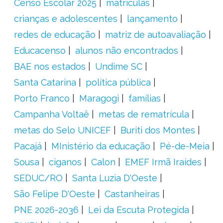
Censo Escolar 2025
matrículas
crianças e adolescentes
lançamento
redes de educação
matriz de autoavaliação
Educacenso
alunos não encontrados
BAE nos estados
Undime SC
Santa Catarina
política pública
Porto Franco
Maragogi
famílias
Campanha Voltaê
metas de rematrícula
metas do Selo UNICEF
Buriti dos Montes
Pacajá
MInistério da educação
Pé-de-Meia
Sousa
ciganos
Calon
EMEF Irmã Iraídes
SEDUC/RO
Santa Luzia D'Oeste
São Felipe D'Oeste
Castanheiras
PNE 2026-2036
Lei da Escuta Protegida