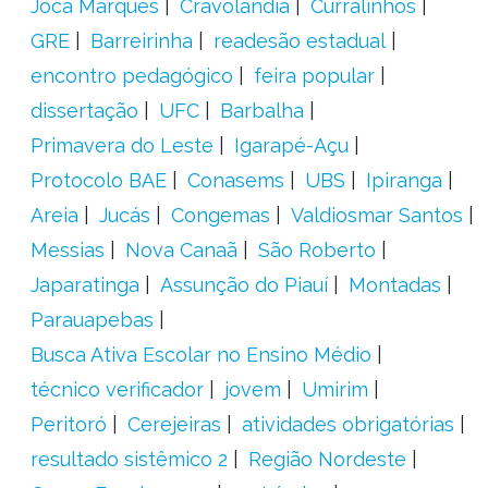
Joca Marques
Cravolândia
Curralinhos
GRE
Barreirinha
readesão estadual
encontro pedagógico
feira popular
dissertação
UFC
Barbalha
Primavera do Leste
Igarapé-Açu
Protocolo BAE
Conasems
UBS
Ipiranga
Areia
Jucás
Congemas
Valdiosmar Santos
Messias
Nova Canaã
São Roberto
Japaratinga
Assunção do Piauí
Montadas
Parauapebas
Busca Ativa Escolar no Ensino Médio
técnico verificador
jovem
Umirim
Peritoró
Cerejeiras
atividades obrigatórias
resultado sistêmico 2
Região Nordeste