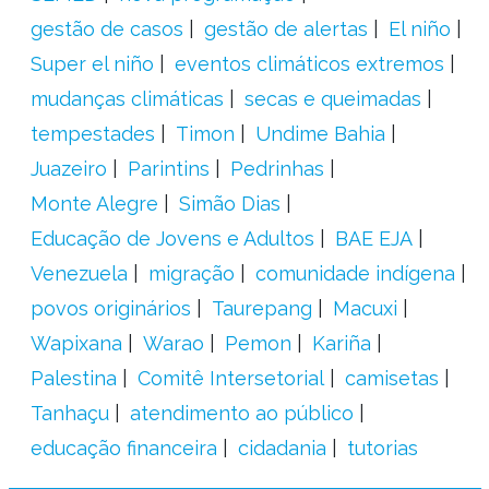
gestão de casos
gestão de alertas
El niño
Super el niño
eventos climáticos extremos
mudanças climáticas
secas e queimadas
tempestades
Timon
Undime Bahia
Juazeiro
Parintins
Pedrinhas
Monte Alegre
Simão Dias
Educação de Jovens e Adultos
BAE EJA
Venezuela
migração
comunidade indígena
povos originários
Taurepang
Macuxi
Wapixana
Warao
Pemon
Kariña
Palestina
Comitê Intersetorial
camisetas
Tanhaçu
atendimento ao público
educação financeira
cidadania
tutorias