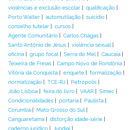
violências e exclusão escolar
qualificação
Porto Walter
automutilação
suicídio
conselho tutelar
cursos
Agente Comunitário
Carlos Chagas
Santo Antônio de Jesus
violência sexual
oficina
grupo focal
Serra do Mel
Caucaia
Teixeira de Freias
Campo Novo de Rondônia
Vitória da Conquista
enquete
formalização
normatização
TCE-RJ
Petrópolis
João Lisboa
feira do livro
VAAR
Simec
Condicionalidades
portaria
Paulista
Corumbá
Mato Grosso do Sul
Canguaretama
distorção idade-série
caderno jurídico
Jundiaí