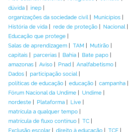
dúvida
inep
organizações da sociedade civil
Municípios
História de vida
rede de proteção
Nacional
Educação que protege
Salas de aprendizagem
TAM
Mutirão
capitais
parcerias
Bahia
Bate papo
amazonas
Aviso
Pnad
Analfabetismo
Dados
participação social
políticas de educação
educação
campanha
Fórum Nacional da Undime
Undime
nordeste
Plataforma
Live
matrícula a qualquer tempo
matrícula de fluxo contínuo
TC
Exclusão escolar
direito à educação
TCE