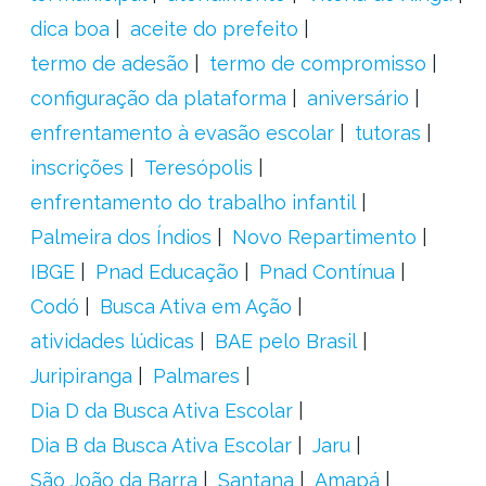
dica boa
aceite do prefeito
termo de adesão
termo de compromisso
configuração da plataforma
aniversário
enfrentamento à evasão escolar
tutoras
inscrições
Teresópolis
enfrentamento do trabalho infantil
Palmeira dos Índios
Novo Repartimento
IBGE
Pnad Educação
Pnad Contínua
Codó
Busca Ativa em Ação
atividades lúdicas
BAE pelo Brasil
Juripiranga
Palmares
Dia D da Busca Ativa Escolar
Dia B da Busca Ativa Escolar
Jaru
São João da Barra
Santana
Amapá