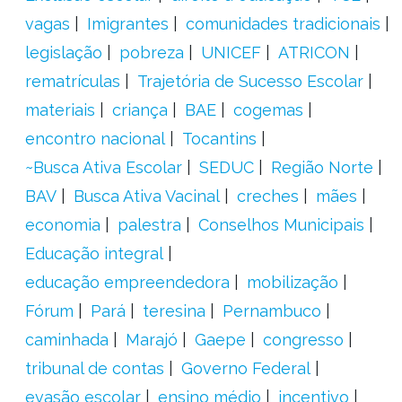
vagas
Imigrantes
comunidades tradicionais
legislação
pobreza
UNICEF
ATRICON
rematrículas
Trajetória de Sucesso Escolar
materiais
criança
BAE
cogemas
encontro nacional
Tocantins
~Busca Ativa Escolar
SEDUC
Região Norte
BAV
Busca Ativa Vacinal
creches
mães
economia
palestra
Conselhos Municipais
Educação integral
educação empreendedora
mobilização
Fórum
Pará
teresina
Pernambuco
caminhada
Marajó
Gaepe
congresso
tribunal de contas
Governo Federal
evasão escolar
ensino médio
incentivo