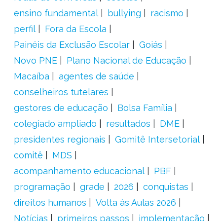
ensino fundamental
bullying
racismo
perfil
Fora da Escola
Painéis da Exclusão Escolar
Goiás
Novo PNE
Plano Nacional de Educação
Macaíba
agentes de saúde
conselheiros tutelares
gestores de educação
Bolsa Família
colegiado ampliado
resultados
DME
presidentes regionais
Gomitê Intersetorial
comitê
MDS
acompanhamento educacional
PBF
programação
grade
2026
conquistas
direitos humanos
Volta às Aulas 2026
Notícias
primeiros passos
implementação