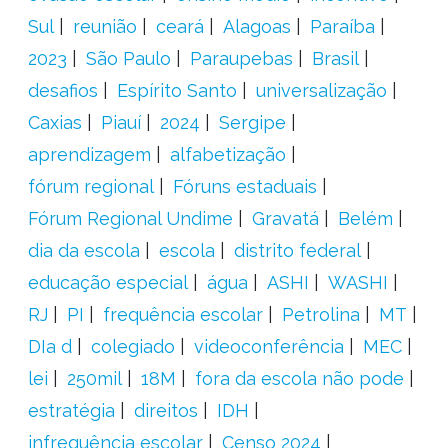
Sul
reunião
ceará
Alagoas
Paraíba
2023
São Paulo
Paraupebas
Brasil
desafios
Espírito Santo
universalização
Caxias
Piauí
2024
Sergipe
aprendizagem
alfabetização
fórum regional
Fóruns estaduais
Fórum Regional Undime
Gravatá
Belém
dia da escola
escola
distrito federal
educação especial
água
ASHI
WASHI
RJ
PI
frequência escolar
Petrolina
MT
DIa d
colegiado
videoconferência
MEC
lei
250mil
18M
fora da escola não pode
estratégia
direitos
IDH
infrequência escolar
Censo 2024