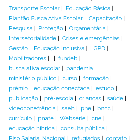
Transporte Escolar
Educação Básica
Plantão Busca Ativa Escolar
Capacitação
Pesquisa
Proteção
Orçamentária
Intersetorialidade
Crises e emergências
Gestão
Educação Inclusiva
LGPD
Mobilizadores
fundeb
busca ativa escolar
pandemia
ministério público
curso
formação
prêmio
educação conectada
estudo
publicação
pré-escola
crianças
saúde
videoconefrência
saeb
pne
bncc
currículo
pnate
Websérie
cne
educação híbrida
consulta pública
Piso Salarial Nacional
refugiados
contato