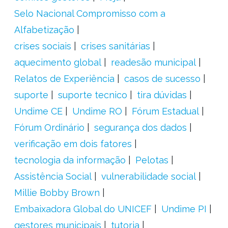
Selo Nacional Compromisso com a
Alfabetização
crises sociais
crises sanitárias
aquecimento global
readesão municipal
Relatos de Experiência
casos de sucesso
suporte
suporte tecnico
tira dúvidas
Undime CE
Undime RO
Fórum Estadual
Fórum Ordinário
segurança dos dados
verificação em dois fatores
tecnologia da informação
Pelotas
Assistência Social
vulnerabilidade social
Millie Bobby Brown
Embaixadora Global do UNICEF
Undime PI
gestores municipais
tutoria