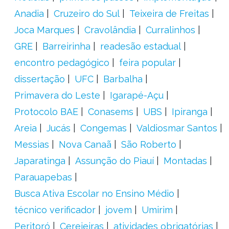
Anadia
Cruzeiro do Sul
Teixeira de Freitas
Joca Marques
Cravolândia
Curralinhos
GRE
Barreirinha
readesão estadual
encontro pedagógico
feira popular
dissertação
UFC
Barbalha
Primavera do Leste
Igarapé-Açu
Protocolo BAE
Conasems
UBS
Ipiranga
Areia
Jucás
Congemas
Valdiosmar Santos
Messias
Nova Canaã
São Roberto
Japaratinga
Assunção do Piauí
Montadas
Parauapebas
Busca Ativa Escolar no Ensino Médio
técnico verificador
jovem
Umirim
Peritoró
Cerejeiras
atividades obrigatórias