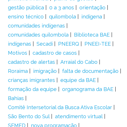
gestão pública
0 a 3 anos
orientação
ensino técnico
quilombola
indígena
comunidades indígenas
comunidades quilombola
Biblioteca BAE
indígenas
Secadi
PNEERQ
PNEEI-TEE
Motivos
cadastro de casos
cadastro de alertas
Arraial do Cabo
Roraima
imigração
falta de documentação
crianças imigrantes
equipe da BAE
formação da equipe
organograma da BAE
Bahias
Comitê Intersetorial da Busca Ativa Escolar
São Bento do Sul
atendimento virtual
SEMED
nova programação