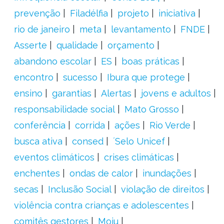
prevenção
Filadélfia
projeto
iniciativa
rio de janeiro
meta
levantamento
FNDE
Asserte
qualidade
orçamento
abandono escolar
ES
boas práticas
encontro
sucesso
Ibura que protege
ensino
garantias
Alertas
jovens e adultos
responsabilidade social
Mato Grosso
conferência
corrida
ações
Rio Verde
busca ativa
consed
´Selo Unicef
eventos climáticos
crises climáticas
enchentes
ondas de calor
inundações
secas
Inclusão Social
violação de direitos
violência contra crianças e adolescentes
comitês gestores
Moju