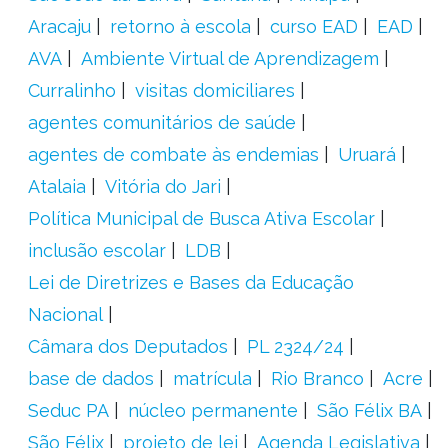
Aracaju
retorno à escola
curso EAD
EAD
AVA
Ambiente Virtual de Aprendizagem
Curralinho
visitas domiciliares
agentes comunitários de saúde
agentes de combate às endemias
Uruará
Atalaia
Vitória do Jari
Política Municipal de Busca Ativa Escolar
inclusão escolar
LDB
Lei de Diretrizes e Bases da Educação
Nacional
Câmara dos Deputados
PL 2324/24
base de dados
matrícula
Rio Branco
Acre
Seduc PA
núcleo permanente
São Félix BA
São Félix
projeto de lei
Agenda Legislativa