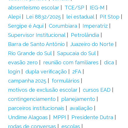
absenteísmo escolar
TCE/SP
IEG-M
Alepi
Lei 8832/2025
lei estadual
Pit Stop
Sergipe é Aqui
Corumbiara
Imperatriz
Supervisor Institucional
Petrolândia
Barra de Santo Antônio
Juazeiro do Norte
Rio Grande do Sul
Sapucaia do Sul
evasão zero
reunião com familiares
dica
login
dupla verificação
2FA
campanha 2025
formulários
motivos de exclusão escolar
cursos EAD
contingenciamento
planejamento
parceiros institucionais
avaliação
Undime Alagoas
MPPI
Presidente Dutra
rodas de conversas
escolas