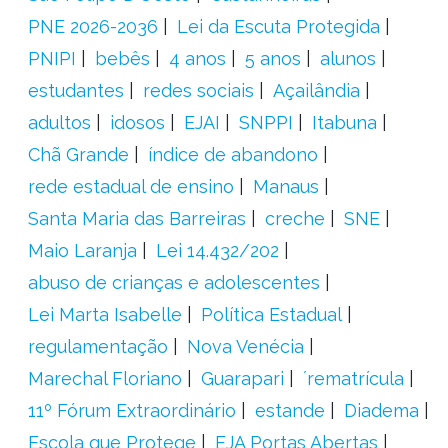
PNE 2026-2036
Lei da Escuta Protegida
PNIPI
bebês
4 anos
5 anos
alunos
estudantes
redes sociais
Açailândia
adultos
idosos
EJAI
SNPPI
Itabuna
Chã Grande
índice de abandono
rede estadual de ensino
Manaus
Santa Maria das Barreiras
creche
SNE
Maio Laranja
Lei 14.432/202
abuso de crianças e adolescentes
Lei Marta Isabelle
Política Estadual
regulamentação
Nova Venécia
Marechal Floriano
Guarapari
´rematrícula
11º Fórum Extraordinário
estande
Diadema
Escola que Protege
EJA Portas Abertas