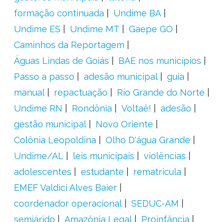
formação continuada
Undime BA
Undime ES
Undime MT
Gaepe GO
Caminhos da Reportagem
Águas Lindas de Goiás
BAE nos municípios
Passo a passo
adesão municipal
guia
manual
repactuação
Rio Grande do Norte
Undime RN
Rondônia
Voltaê!
adesão
gestão municipal
Novo Oriente
Colônia Leopoldina
Olho D'água Grande
Undime/AL
leis municipais
violências
adolescentes
estudante
rematrícula
EMEF Valdici Alves Baier
coordenador operacional
SEDUC-AM
semiárido
Amazônia Legal
Proinfância