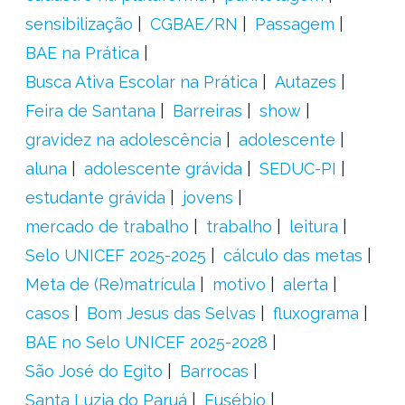
sensibilização
CGBAE/RN
Passagem
BAE na Prática
Busca Ativa Escolar na Prática
Autazes
Feira de Santana
Barreiras
show
gravidez na adolescência
adolescente
aluna
adolescente grávida
SEDUC-PI
estudante grávida
jovens
mercado de trabalho
trabalho
leitura
Selo UNICEF 2025-2025
cálculo das metas
Meta de (Re)matrícula
motivo
alerta
casos
Bom Jesus das Selvas
fluxograma
BAE no Selo UNICEF 2025-2028
São José do Egito
Barrocas
Santa Luzia do Paruá
Eusébio