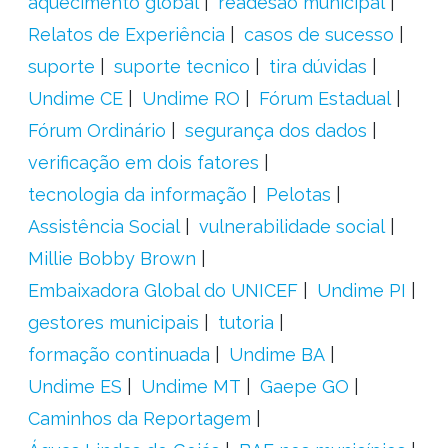
aquecimento global
readesão municipal
Relatos de Experiência
casos de sucesso
suporte
suporte tecnico
tira dúvidas
Undime CE
Undime RO
Fórum Estadual
Fórum Ordinário
segurança dos dados
verificação em dois fatores
tecnologia da informação
Pelotas
Assistência Social
vulnerabilidade social
Millie Bobby Brown
Embaixadora Global do UNICEF
Undime PI
gestores municipais
tutoria
formação continuada
Undime BA
Undime ES
Undime MT
Gaepe GO
Caminhos da Reportagem