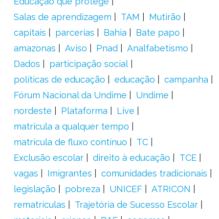
Educação que protege
Salas de aprendizagem
TAM
Mutirão
capitais
parcerias
Bahia
Bate papo
amazonas
Aviso
Pnad
Analfabetismo
Dados
participação social
políticas de educação
educação
campanha
Fórum Nacional da Undime
Undime
nordeste
Plataforma
Live
matrícula a qualquer tempo
matrícula de fluxo contínuo
TC
Exclusão escolar
direito à educação
TCE
vagas
Imigrantes
comunidades tradicionais
legislação
pobreza
UNICEF
ATRICON
rematrículas
Trajetória de Sucesso Escolar