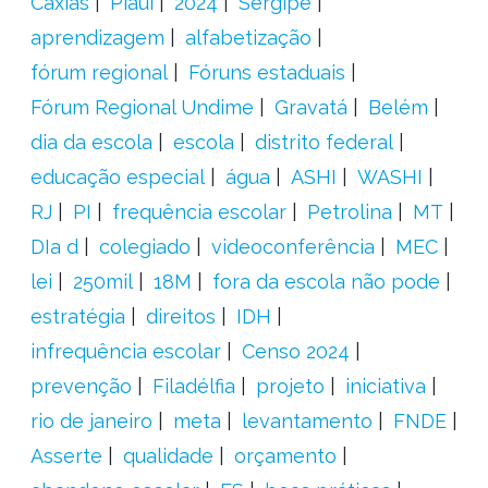
Caxias
Piauí
2024
Sergipe
aprendizagem
alfabetização
fórum regional
Fóruns estaduais
Fórum Regional Undime
Gravatá
Belém
dia da escola
escola
distrito federal
educação especial
água
ASHI
WASHI
RJ
PI
frequência escolar
Petrolina
MT
DIa d
colegiado
videoconferência
MEC
lei
250mil
18M
fora da escola não pode
estratégia
direitos
IDH
infrequência escolar
Censo 2024
prevenção
Filadélfia
projeto
iniciativa
rio de janeiro
meta
levantamento
FNDE
Asserte
qualidade
orçamento