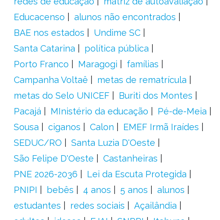
redes de educação
matriz de autoavaliação
Educacenso
alunos não encontrados
BAE nos estados
Undime SC
Santa Catarina
política pública
Porto Franco
Maragogi
famílias
Campanha Voltaê
metas de rematrícula
metas do Selo UNICEF
Buriti dos Montes
Pacajá
MInistério da educação
Pé-de-Meia
Sousa
ciganos
Calon
EMEF Irmã Iraídes
SEDUC/RO
Santa Luzia D'Oeste
São Felipe D'Oeste
Castanheiras
PNE 2026-2036
Lei da Escuta Protegida
PNIPI
bebês
4 anos
5 anos
alunos
estudantes
redes sociais
Açailândia