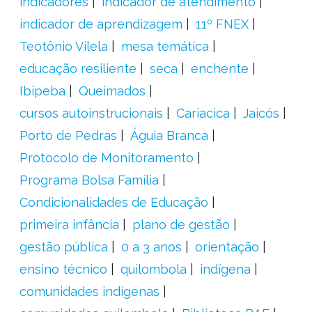
indicadores
indicador de atendimento
indicador de aprendizagem
11º FNEX
Teotônio Vilela
mesa temática
educação resiliente
seca
enchente
Ibipeba
Queimados
cursos autoinstrucionais
Cariacica
Jaicós
Porto de Pedras
Águia Branca
Protocolo de Monitoramento
Programa Bolsa Família
Condicionalidades de Educação
primeira infância
plano de gestão
gestão pública
0 a 3 anos
orientação
ensino técnico
quilombola
indígena
comunidades indígenas