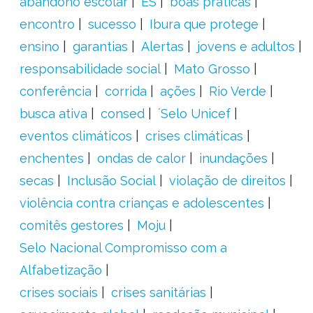
abandono escolar
ES
boas práticas
encontro
sucesso
Ibura que protege
ensino
garantias
Alertas
jovens e adultos
responsabilidade social
Mato Grosso
conferência
corrida
ações
Rio Verde
busca ativa
consed
´Selo Unicef
eventos climáticos
crises climáticas
enchentes
ondas de calor
inundações
secas
Inclusão Social
violação de direitos
violência contra crianças e adolescentes
comitês gestores
Moju
Selo Nacional Compromisso com a
Alfabetização
crises sociais
crises sanitárias