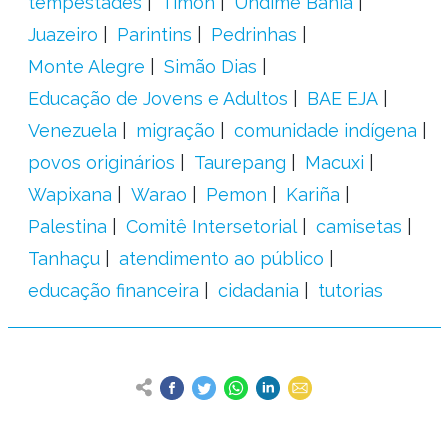
tempestades
Timon
Undime Bahia
Juazeiro
Parintins
Pedrinhas
Monte Alegre
Simão Dias
Educação de Jovens e Adultos
BAE EJA
Venezuela
migração
comunidade indígena
povos originários
Taurepang
Macuxi
Wapixana
Warao
Pemon
Kariña
Palestina
Comitê Intersetorial
camisetas
Tanhaçu
atendimento ao público
educação financeira
cidadania
tutorias