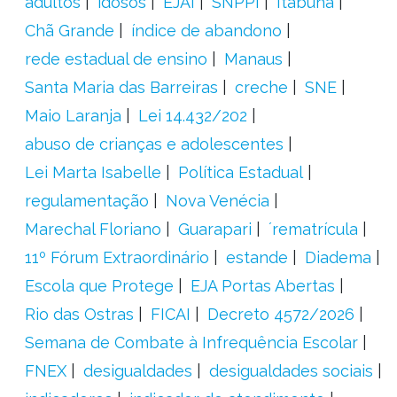
adultos
idosos
EJAI
SNPPI
Itabuna
Chã Grande
índice de abandono
rede estadual de ensino
Manaus
Santa Maria das Barreiras
creche
SNE
Maio Laranja
Lei 14.432/202
abuso de crianças e adolescentes
Lei Marta Isabelle
Política Estadual
regulamentação
Nova Venécia
Marechal Floriano
Guarapari
´rematrícula
11º Fórum Extraordinário
estande
Diadema
Escola que Protege
EJA Portas Abertas
Rio das Ostras
FICAI
Decreto 4572/2026
Semana de Combate à Infrequência Escolar
FNEX
desigualdades
desigualdades sociais