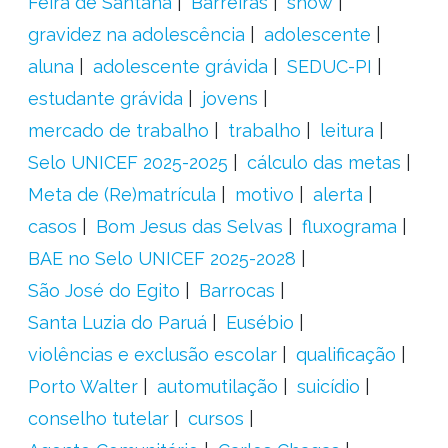
Feira de Santana
Barreiras
show
gravidez na adolescência
adolescente
aluna
adolescente grávida
SEDUC-PI
estudante grávida
jovens
mercado de trabalho
trabalho
leitura
Selo UNICEF 2025-2025
cálculo das metas
Meta de (Re)matrícula
motivo
alerta
casos
Bom Jesus das Selvas
fluxograma
BAE no Selo UNICEF 2025-2028
São José do Egito
Barrocas
Santa Luzia do Paruá
Eusébio
violências e exclusão escolar
qualificação
Porto Walter
automutilação
suicídio
conselho tutelar
cursos