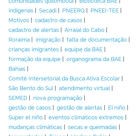
comunidades quilombola
Biblioteca BAE
indígenas
Secadi
PNEERQ
PNEEI-TEE
Motivos
cadastro de casos
cadastro de alertas
Arraial do Cabo
Roraima
imigração
falta de documentação
crianças imigrantes
equipe da BAE
formação da equipe
organograma da BAE
Bahias
Comitê Intersetorial da Busca Ativa Escolar
São Bento do Sul
atendimento virtual
SEMED
nova programação
gestão de casos
gestão de alertas
El niño
Super el niño
eventos climáticos extremos
mudanças climáticas
secas e queimadas