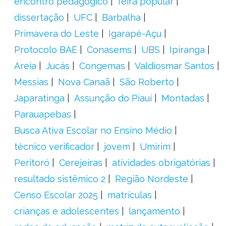
encontro pedagógico
feira popular
dissertação
UFC
Barbalha
Primavera do Leste
Igarapé-Açu
Protocolo BAE
Conasems
UBS
Ipiranga
Areia
Jucás
Congemas
Valdiosmar Santos
Messias
Nova Canaã
São Roberto
Japaratinga
Assunção do Piauí
Montadas
Parauapebas
Busca Ativa Escolar no Ensino Médio
técnico verificador
jovem
Umirim
Peritoró
Cerejeiras
atividades obrigatórias
resultado sistêmico 2
Região Nordeste
Censo Escolar 2025
matrículas
crianças e adolescentes
lançamento