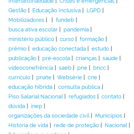
Intersetorialidade
Crises e emergências
Gestão
Educação Inclusiva
LGPD
Mobilizadores
fundeb
busca ativa escolar
pandemia
ministério público
curso
formação
prêmio
educação conectada
estudo
publicação
pré-escola
crianças
saúde
videoconefrência
saeb
pne
bncc
currículo
pnate
Websérie
cne
educação híbrida
consulta pública
Piso Salarial Nacional
refugiados
contato
dúvida
inep
organizações da sociedade civil
Municípios
História de vida
rede de proteção
Nacional