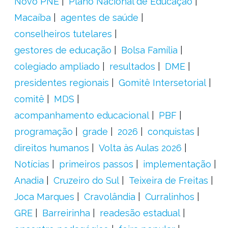
Novo PNE
Plano Nacional de Educação
Macaíba
agentes de saúde
conselheiros tutelares
gestores de educação
Bolsa Família
colegiado ampliado
resultados
DME
presidentes regionais
Gomitê Intersetorial
comitê
MDS
acompanhamento educacional
PBF
programação
grade
2026
conquistas
direitos humanos
Volta às Aulas 2026
Notícias
primeiros passos
implementação
Anadia
Cruzeiro do Sul
Teixeira de Freitas
Joca Marques
Cravolândia
Curralinhos
GRE
Barreirinha
readesão estadual