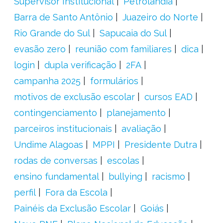
Supervisor Institucional
Petrolândia
Barra de Santo Antônio
Juazeiro do Norte
Rio Grande do Sul
Sapucaia do Sul
evasão zero
reunião com familiares
dica
login
dupla verificação
2FA
campanha 2025
formulários
motivos de exclusão escolar
cursos EAD
contingenciamento
planejamento
parceiros institucionais
avaliação
Undime Alagoas
MPPI
Presidente Dutra
rodas de conversas
escolas
ensino fundamental
bullying
racismo
perfil
Fora da Escola
Painéis da Exclusão Escolar
Goiás