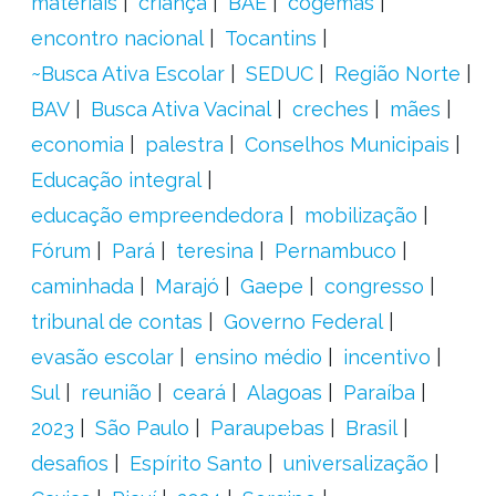
materiais
criança
BAE
cogemas
encontro nacional
Tocantins
~Busca Ativa Escolar
SEDUC
Região Norte
BAV
Busca Ativa Vacinal
creches
mães
economia
palestra
Conselhos Municipais
Educação integral
educação empreendedora
mobilização
Fórum
Pará
teresina
Pernambuco
caminhada
Marajó
Gaepe
congresso
tribunal de contas
Governo Federal
evasão escolar
ensino médio
incentivo
Sul
reunião
ceará
Alagoas
Paraíba
2023
São Paulo
Paraupebas
Brasil
desafios
Espírito Santo
universalização