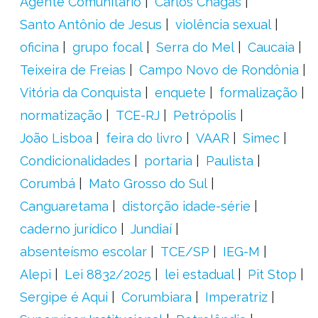
Agente Comunitário
Carlos Chagas
Santo Antônio de Jesus
violência sexual
oficina
grupo focal
Serra do Mel
Caucaia
Teixeira de Freias
Campo Novo de Rondônia
Vitória da Conquista
enquete
formalização
normatização
TCE-RJ
Petrópolis
João Lisboa
feira do livro
VAAR
Simec
Condicionalidades
portaria
Paulista
Corumbá
Mato Grosso do Sul
Canguaretama
distorção idade-série
caderno jurídico
Jundiaí
absenteísmo escolar
TCE/SP
IEG-M
Alepi
Lei 8832/2025
lei estadual
Pit Stop
Sergipe é Aqui
Corumbiara
Imperatriz