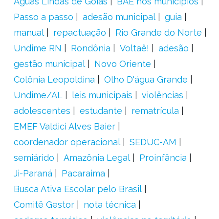
Águas Lindas de Goiás
BAE nos municípios
Passo a passo
adesão municipal
guia
manual
repactuação
Rio Grande do Norte
Undime RN
Rondônia
Voltaê!
adesão
gestão municipal
Novo Oriente
Colônia Leopoldina
Olho D'água Grande
Undime/AL
leis municipais
violências
adolescentes
estudante
rematrícula
EMEF Valdici Alves Baier
coordenador operacional
SEDUC-AM
semiárido
Amazônia Legal
Proinfância
Ji-Paraná
Pacaraima
Busca Ativa Escolar pelo Brasil
Comitê Gestor
nota técnica