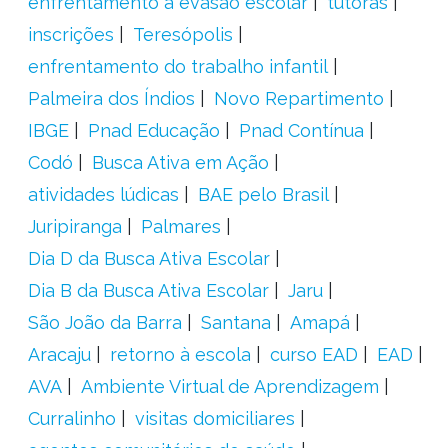
enfrentamento à evasão escolar
tutoras
inscrições
Teresópolis
enfrentamento do trabalho infantil
Palmeira dos Índios
Novo Repartimento
IBGE
Pnad Educação
Pnad Contínua
Codó
Busca Ativa em Ação
atividades lúdicas
BAE pelo Brasil
Juripiranga
Palmares
Dia D da Busca Ativa Escolar
Dia B da Busca Ativa Escolar
Jaru
São João da Barra
Santana
Amapá
Aracaju
retorno à escola
curso EAD
EAD
AVA
Ambiente Virtual de Aprendizagem
Curralinho
visitas domiciliares