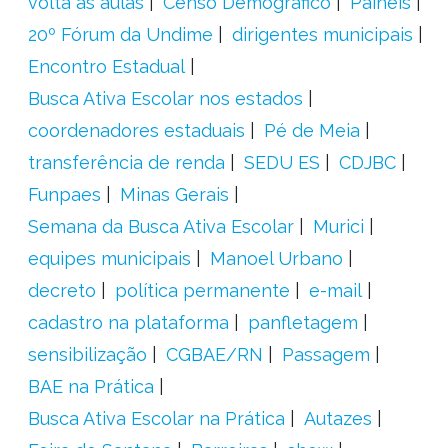
volta ás aulas
Censo Demográfico
Painéis
20º Fórum da Undime
dirigentes municipais
Encontro Estadual
Busca Ativa Escolar nos estados
coordenadores estaduais
Pé de Meia
transferência de renda
SEDU ES
CDJBC
Funpaes
Minas Gerais
Semana da Busca Ativa Escolar
Murici
equipes municipais
Manoel Urbano
decreto
política permanente
e-mail
cadastro na plataforma
panfletagem
sensibilização
CGBAE/RN
Passagem
BAE na Prática
Busca Ativa Escolar na Prática
Autazes