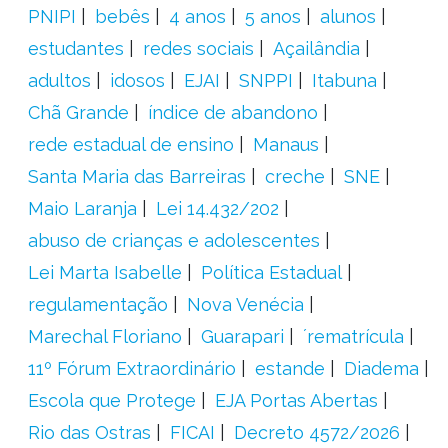
PNIPI
bebês
4 anos
5 anos
alunos
estudantes
redes sociais
Açailândia
adultos
idosos
EJAI
SNPPI
Itabuna
Chã Grande
índice de abandono
rede estadual de ensino
Manaus
Santa Maria das Barreiras
creche
SNE
Maio Laranja
Lei 14.432/202
abuso de crianças e adolescentes
Lei Marta Isabelle
Política Estadual
regulamentação
Nova Venécia
Marechal Floriano
Guarapari
´rematrícula
11º Fórum Extraordinário
estande
Diadema
Escola que Protege
EJA Portas Abertas
Rio das Ostras
FICAI
Decreto 4572/2026