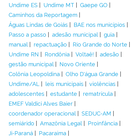
Undime ES
Undime MT
Gaepe GO
Caminhos da Reportagem
Águas Lindas de Goiás
BAE nos municípios
Passo a passo
adesão municipal
guia
manual
repactuação
Rio Grande do Norte
Undime RN
Rondônia
Voltaê!
adesão
gestão municipal
Novo Oriente
Colônia Leopoldina
Olho D'água Grande
Undime/AL
leis municipais
violências
adolescentes
estudante
rematrícula
EMEF Valdici Alves Baier
coordenador operacional
SEDUC-AM
semiárido
Amazônia Legal
Proinfância
Ji-Paraná
Pacaraima