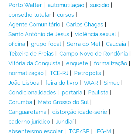
Porto Walter
automutilação
suicídio
conselho tutelar
cursos
Agente Comunitário
Carlos Chagas
Santo Antônio de Jesus
violência sexual
oficina
grupo focal
Serra do Mel
Caucaia
Teixeira de Freias
Campo Novo de Rondônia
Vitória da Conquista
enquete
formalização
normatização
TCE-RJ
Petrópolis
João Lisboa
feira do livro
VAAR
Simec
Condicionalidades
portaria
Paulista
Corumbá
Mato Grosso do Sul
Canguaretama
distorção idade-série
caderno jurídico
Jundiaí
absenteísmo escolar
TCE/SP
IEG-M