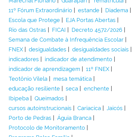
Marechal Floriano
Guarapari
´rematrícula
11º Fórum Extraordinário
estande
Diadema
Escola que Protege
EJA Portas Abertas
Rio das Ostras
FICAI
Decreto 4572/2026
Semana de Combate à Infrequência Escolar
FNEX
desigualdades
desigualdades sociais
indicadores
indicador de atendimento
indicador de aprendizagem
11º FNEX
Teotônio Vilela
mesa temática
educação resiliente
seca
enchente
Ibipeba
Queimados
cursos autoinstrucionais
Cariacica
Jaicós
Porto de Pedras
Águia Branca
Protocolo de Monitoramento