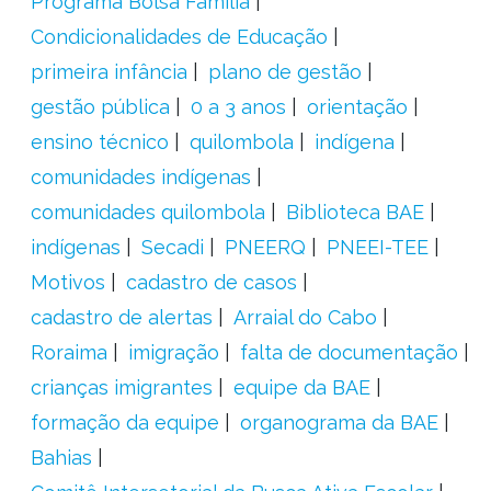
Programa Bolsa Família
Condicionalidades de Educação
primeira infância
plano de gestão
gestão pública
0 a 3 anos
orientação
ensino técnico
quilombola
indígena
comunidades indígenas
comunidades quilombola
Biblioteca BAE
indígenas
Secadi
PNEERQ
PNEEI-TEE
Motivos
cadastro de casos
cadastro de alertas
Arraial do Cabo
Roraima
imigração
falta de documentação
crianças imigrantes
equipe da BAE
formação da equipe
organograma da BAE
Bahias