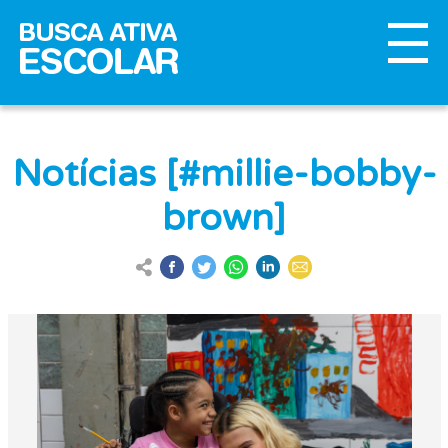
Notícias [#millie-bobby-
brown]