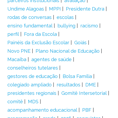
parceiros institucionais
avaliação
Undime Alagoas
MPPI
Presidente Dutra
rodas de conversas
escolas
ensino fundamental
bullying
racismo
perfil
Fora da Escola
Painéis da Exclusão Escolar
Goiás
Novo PNE
Plano Nacional de Educação
Macaíba
agentes de saúde
conselheiros tutelares
gestores de educação
Bolsa Família
colegiado ampliado
resultados
DME
presidentes regionais
Gomitê Intersetorial
comitê
MDS
acompanhamento educacional
PBF