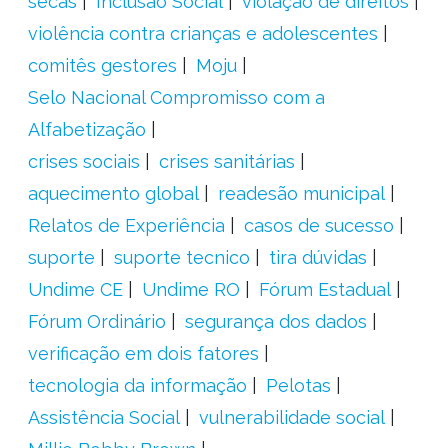
secas
Inclusão Social
violação de direitos
violência contra crianças e adolescentes
comitês gestores
Moju
Selo Nacional Compromisso com a
Alfabetização
crises sociais
crises sanitárias
aquecimento global
readesão municipal
Relatos de Experiência
casos de sucesso
suporte
suporte tecnico
tira dúvidas
Undime CE
Undime RO
Fórum Estadual
Fórum Ordinário
segurança dos dados
verificação em dois fatores
tecnologia da informação
Pelotas
Assistência Social
vulnerabilidade social