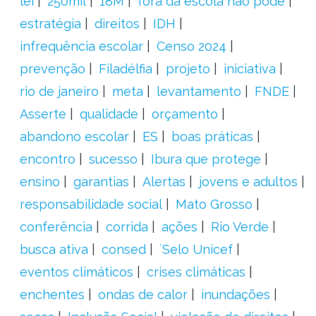
lei
250mil
18M
fora da escola não pode
estratégia
direitos
IDH
infrequência escolar
Censo 2024
prevenção
Filadélfia
projeto
iniciativa
rio de janeiro
meta
levantamento
FNDE
Asserte
qualidade
orçamento
abandono escolar
ES
boas práticas
encontro
sucesso
Ibura que protege
ensino
garantias
Alertas
jovens e adultos
responsabilidade social
Mato Grosso
conferência
corrida
ações
Rio Verde
busca ativa
consed
´Selo Unicef
eventos climáticos
crises climáticas
enchentes
ondas de calor
inundações