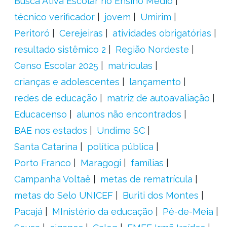
Busca Ativa Escolar no Ensino Médio
técnico verificador
jovem
Umirim
Peritoró
Cerejeiras
atividades obrigatórias
resultado sistêmico 2
Região Nordeste
Censo Escolar 2025
matrículas
crianças e adolescentes
lançamento
redes de educação
matriz de autoavaliação
Educacenso
alunos não encontrados
BAE nos estados
Undime SC
Santa Catarina
política pública
Porto Franco
Maragogi
famílias
Campanha Voltaê
metas de rematrícula
metas do Selo UNICEF
Buriti dos Montes
Pacajá
MInistério da educação
Pé-de-Meia