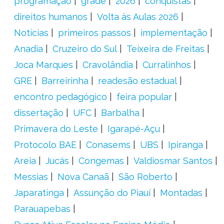
programação
grade
2026
conquistas
direitos humanos
Volta às Aulas 2026
Notícias
primeiros passos
implementação
Anadia
Cruzeiro do Sul
Teixeira de Freitas
Joca Marques
Cravolândia
Curralinhos
GRE
Barreirinha
readesão estadual
encontro pedagógico
feira popular
dissertação
UFC
Barbalha
Primavera do Leste
Igarapé-Açu
Protocolo BAE
Conasems
UBS
Ipiranga
Areia
Jucás
Congemas
Valdiosmar Santos
Messias
Nova Canaã
São Roberto
Japaratinga
Assunção do Piauí
Montadas
Parauapebas