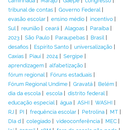
caminhada
Marajó
Gaepe
congresso
tribunal de contas
Governo Federal
evasão escolar
ensino médio
incentivo
Sul
reunião
ceará
Alagoas
Paraíba
2023
São Paulo
Paraupebas
Brasil
desafios
Espírito Santo
universalização
Caxias
Piauí
2024
Sergipe
aprendizagem
alfabetização
fórum regional
Fóruns estaduais
Fórum Regional Undime
Gravatá
Belém
dia da escola
escola
distrito federal
educação especial
água
ASHI
WASHI
RJ
PI
frequência escolar
Petrolina
MT
DIa d
colegiado
videoconferência
MEC