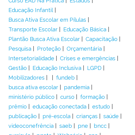
Curso EAD Na Prática
Estados
Educação Infantil
Busca Ativa Escolar em Pílulas
Transporte Escolar
Educação Básica
Plantão Busca Ativa Escolar
Capacitação
Pesquisa
Proteção
Orçamentária
Intersetorialidade
Crises e emergências
Gestão
Educação Inclusiva
LGPD
Mobilizadores
fundeb
busca ativa escolar
pandemia
ministério público
curso
formação
prêmio
educação conectada
estudo
publicação
pré-escola
crianças
saúde
videoconefrência
saeb
pne
bncc