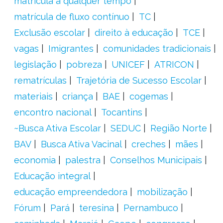
matrícula a qualquer tempo
matrícula de fluxo contínuo
TC
Exclusão escolar
direito à educação
TCE
vagas
Imigrantes
comunidades tradicionais
legislação
pobreza
UNICEF
ATRICON
rematrículas
Trajetória de Sucesso Escolar
materiais
criança
BAE
cogemas
encontro nacional
Tocantins
~Busca Ativa Escolar
SEDUC
Região Norte
BAV
Busca Ativa Vacinal
creches
mães
economia
palestra
Conselhos Municipais
Educação integral
educação empreendedora
mobilização
Fórum
Pará
teresina
Pernambuco