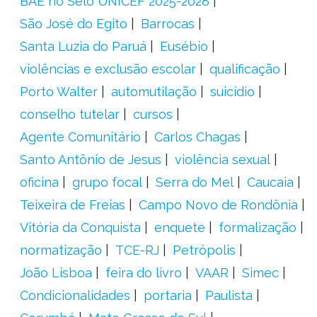
BAE no Selo UNICEF 2025-2028
São José do Egito
Barrocas
Santa Luzia do Paruá
Eusébio
violências e exclusão escolar
qualificação
Porto Walter
automutilação
suicídio
conselho tutelar
cursos
Agente Comunitário
Carlos Chagas
Santo Antônio de Jesus
violência sexual
oficina
grupo focal
Serra do Mel
Caucaia
Teixeira de Freias
Campo Novo de Rondônia
Vitória da Conquista
enquete
formalização
normatização
TCE-RJ
Petrópolis
João Lisboa
feira do livro
VAAR
Simec
Condicionalidades
portaria
Paulista