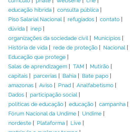
currículo
pnate
Websérie
cne
educação híbrida
consulta pública
Piso Salarial Nacional
refugiados
contato
dúvida
inep
organizações da sociedade civil
Municípios
História de vida
rede de proteção
Nacional
Educação que protege
Salas de aprendizagem
TAM
Mutirão
capitais
parcerias
Bahia
Bate papo
amazonas
Aviso
Pnad
Analfabetismo
Dados
participação social
políticas de educação
educação
campanha
Fórum Nacional da Undime
Undime
nordeste
Plataforma
Live