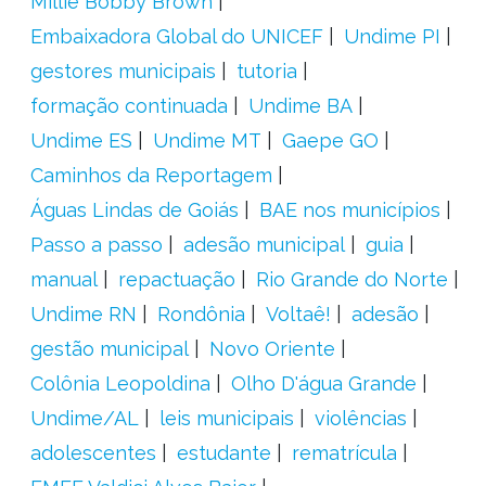
Millie Bobby Brown
Embaixadora Global do UNICEF
Undime PI
gestores municipais
tutoria
formação continuada
Undime BA
Undime ES
Undime MT
Gaepe GO
Caminhos da Reportagem
Águas Lindas de Goiás
BAE nos municípios
Passo a passo
adesão municipal
guia
manual
repactuação
Rio Grande do Norte
Undime RN
Rondônia
Voltaê!
adesão
gestão municipal
Novo Oriente
Colônia Leopoldina
Olho D'água Grande
Undime/AL
leis municipais
violências
adolescentes
estudante
rematrícula