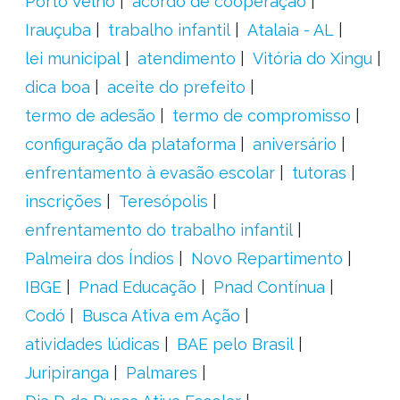
Porto Velho
acordo de cooperação
Irauçuba
trabalho infantil
Atalaia - AL
lei municipal
atendimento
Vitória do Xingu
dica boa
aceite do prefeito
termo de adesão
termo de compromisso
configuração da plataforma
aniversário
enfrentamento à evasão escolar
tutoras
inscrições
Teresópolis
enfrentamento do trabalho infantil
Palmeira dos Índios
Novo Repartimento
IBGE
Pnad Educação
Pnad Contínua
Codó
Busca Ativa em Ação
atividades lúdicas
BAE pelo Brasil
Juripiranga
Palmares