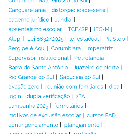
Corumbá
Mato Grosso do Sul
Canguaretama
distorção idade-série
caderno jurídico
Jundiaí
absenteísmo escolar
TCE/SP
IEG-M
Alepi
Lei 8832/2025
lei estadual
Pit Stop
Sergipe é Aqui
Corumbiara
Imperatriz
Supervisor Institucional
Petrolândia
Barra de Santo Antônio
Juazeiro do Norte
Rio Grande do Sul
Sapucaia do Sul
evasão zero
reunião com familiares
dica
login
dupla verificação
2FA
campanha 2025
formulários
motivos de exclusão escolar
cursos EAD
contingenciamento
planejamento