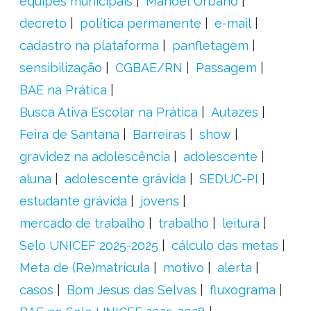
equipes municipais
Manoel Urbano
decreto
política permanente
e-mail
cadastro na plataforma
panfletagem
sensibilização
CGBAE/RN
Passagem
BAE na Prática
Busca Ativa Escolar na Prática
Autazes
Feira de Santana
Barreiras
show
gravidez na adolescência
adolescente
aluna
adolescente grávida
SEDUC-PI
estudante grávida
jovens
mercado de trabalho
trabalho
leitura
Selo UNICEF 2025-2025
cálculo das metas
Meta de (Re)matrícula
motivo
alerta
casos
Bom Jesus das Selvas
fluxograma