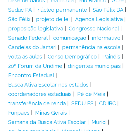
base de dados
matrícula
Rio Branco
Acre
Seduc PA
núcleo permanente
São Félix BA
São Félix
projeto de lei
Agenda Legislativa
proposição legislativa
Congresso Nacional
Senado Federal
comunicação
informativo
Candeias do Jamari
permanência na escola
volta ás aulas
Censo Demográfico
Painéis
20º Fórum da Undime
dirigentes municipais
Encontro Estadual
Busca Ativa Escolar nos estados
coordenadores estaduais
Pé de Meia
transferência de renda
SEDU ES
CDJBC
Funpaes
Minas Gerais
Semana da Busca Ativa Escolar
Murici