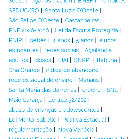
Sousa
ciganos
Calon
EMEF Irmã Iraídes
SEDUC/RO
Santa Luzia D'Oeste
São Felipe D'Oeste
Castanheiras
PNE 2026-2036
Lei da Escuta Protegida
PNIPI
bebês
4 anos
5 anos
alunos
estudantes
redes sociais
Açailândia
adultos
idosos
EJAI
SNPPI
Itabuna
Chã Grande
índice de abandono
rede estadual de ensino
Manaus
Santa Maria das Barreiras
creche
SNE
Maio Laranja
Lei 14.432/202
abuso de crianças e adolescentes
Lei Marta Isabelle
Política Estadual
regulamentação
Nova Venécia