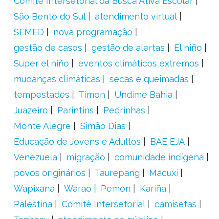
Comitê Intersetorial da Busca Ativa Escolar
São Bento do Sul
atendimento virtual
SEMED
nova programação
gestão de casos
gestão de alertas
El niño
Super el niño
eventos climáticos extremos
mudanças climáticas
secas e queimadas
tempestades
Timon
Undime Bahia
Juazeiro
Parintins
Pedrinhas
Monte Alegre
Simão Dias
Educação de Jovens e Adultos
BAE EJA
Venezuela
migração
comunidade indígena
povos originários
Taurepang
Macuxi
Wapixana
Warao
Pemon
Kariña
Palestina
Comitê Intersetorial
camisetas