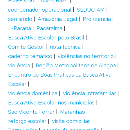
EMEF Valdici Alves Baier
coordenador operacional
SEDUC-AM
semiárido
Amazônia Legal
Proinfância
Ji-Paraná
Pacaraima
Busca Ativa Escolar pelo Brasil
Comitê Gestor
nota técnica
caderno temático
violências no território
violência
Região Metropolitana de Alagoa
Encontro de Boas Práticas da Busca Ativa
Escolar
violência doméstica
violência intrafamiliar
Busca Ativa Escolar nos municípios
São Vicente Férrer
Maranhão
reforço escolar
visita domiciliar