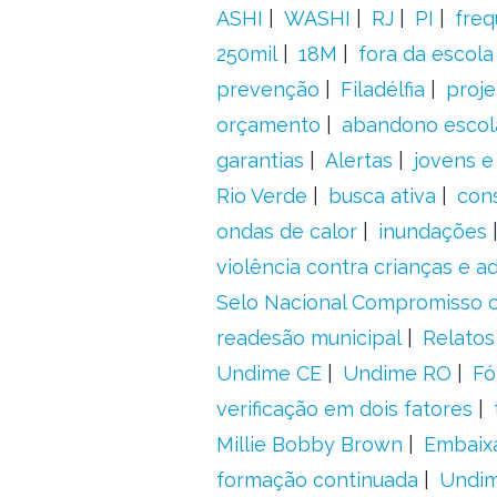
ASHI
WASHI
RJ
PI
freq
250mil
18M
fora da escol
prevenção
Filadélfia
proje
orçamento
abandono escol
garantias
Alertas
jovens e
Rio Verde
busca ativa
con
ondas de calor
inundações
violência contra crianças e 
Selo Nacional Compromisso c
readesão municipal
Relatos
Undime CE
Undime RO
Fó
verificação em dois fatores
Millie Bobby Brown
Embaix
formação continuada
Undi