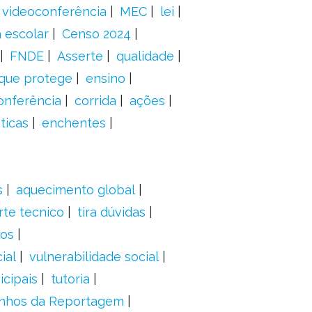
videoconferência
MEC
lei
 escolar
Censo 2024
FNDE
Asserte
qualidade
 que protege
ensino
onferência
corrida
ações
ticas
enchentes
s
aquecimento global
rte tecnico
tira dúvidas
dos
ial
vulnerabilidade social
cipais
tutoria
nhos da Reportagem