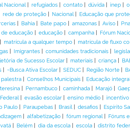
al Nacional
refugiados
contato
dúvida
inep
o
rede de proteção
Nacional
Educação que prote
rcerias
Bahia
Bate papo
amazonas
Aviso
Pn
s de educação
educação
campanha
Fórum Naci
matrícula a qualquer tempo
matrícula de fluxo co
gas
Imigrantes
comunidades tradicionais
legisl
jetória de Sucesso Escolar
materiais
criança
BA
s
~Busca Ativa Escolar
SEDUC
Região Norte
B
palestra
Conselhos Municipais
Educação integra
teresina
Pernambuco
caminhada
Marajó
Gae
Federal
evasão escolar
ensino médio
incentivo
o Paulo
Paraupebas
Brasil
desafios
Espírito S
ndizagem
alfabetização
fórum regional
Fóruns e
vatá
Belém
dia da escola
escola
distrito feder