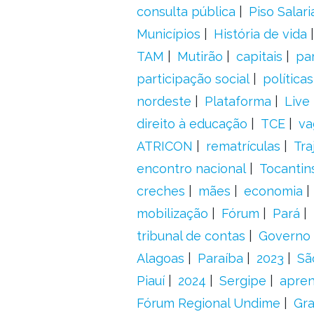
consulta pública
Piso Salari
Municípios
História de vida
TAM
Mutirão
capitais
pa
participação social
política
nordeste
Plataforma
Live
direito à educação
TCE
va
ATRICON
rematrículas
Tra
encontro nacional
Tocantin
creches
mães
economia
mobilização
Fórum
Pará
tribunal de contas
Governo 
Alagoas
Paraíba
2023
Sã
Piauí
2024
Sergipe
apre
Fórum Regional Undime
Gra