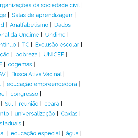
rganizações da sociedade civil
ge
Salas de aprendizagem
ad
Analfabetismo
Dados
onal da Undime
Undime
ntínuo
TC
Exclusão escolar
ação
pobreza
UNICEF
E
cogemas
AV
Busca Ativa Vacinal
l
educação empreendedora
pe
congresso
Sul
reunião
ceará
anto
universalização
Caxias
staduais
al
educação especial
água