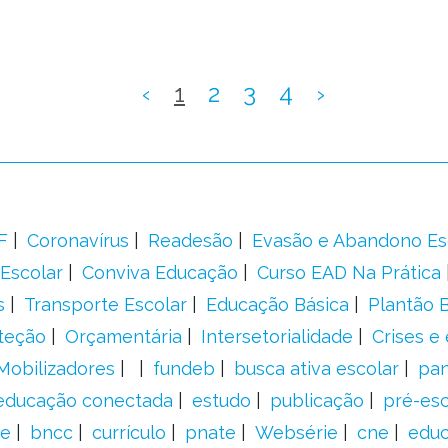
‹
1
2
3
4
›
F
Coronavírus
Readesão
Evasão e Abandono Es
Escolar
Conviva Educação
Curso EAD Na Prática
s
Transporte Escolar
Educação Básica
Plantão B
teção
Orçamentária
Intersetorialidade
Crises e
Mobilizadores
fundeb
busca ativa escolar
pa
educação conectada
estudo
publicação
pré-esc
e
bncc
currículo
pnate
Websérie
cne
educ