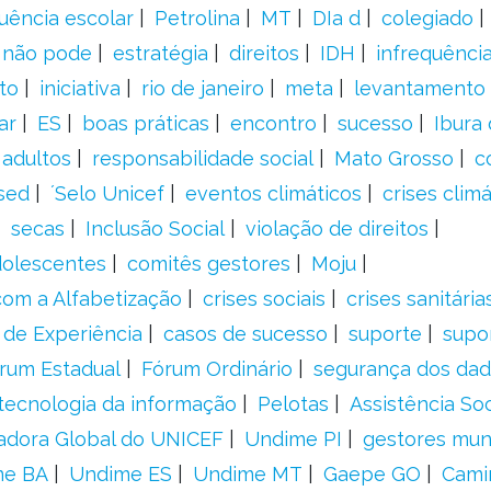
uência escolar
Petrolina
MT
DIa d
colegiado
a não pode
estratégia
direitos
IDH
infrequência
to
iniciativa
rio de janeiro
meta
levantamento
ar
ES
boas práticas
encontro
sucesso
Ibura
 adultos
responsabilidade social
Mato Grosso
c
sed
´Selo Unicef
eventos climáticos
crises climá
secas
Inclusão Social
violação de direitos
adolescentes
comitês gestores
Moju
om a Alfabetização
crises sociais
crises sanitária
 de Experiência
casos de sucesso
suporte
supo
rum Estadual
Fórum Ordinário
segurança dos da
tecnologia da informação
Pelotas
Assistência Soc
adora Global do UNICEF
Undime PI
gestores muni
me BA
Undime ES
Undime MT
Gaepe GO
Cami