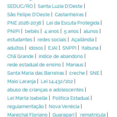
SEDUC/RO
Santa Luzia D'Oeste
São Felipe D'Oeste
Castanheiras
PNE 2026-2036
Lei da Escuta Protegida
PNIPI
bebês
4 anos
5 anos
alunos
estudantes
redes sociais
Açailândia
adultos
idosos
EJAI
SNPPI
Itabuna
Chã Grande
índice de abandono
rede estadual de ensino
Manaus
Santa Maria das Barreiras
creche
SNE
Maio Laranja
Lei 14.432/202
abuso de crianças e adolescentes
Lei Marta Isabelle
Política Estadual
regulamentação
Nova Venécia
Marechal Floriano
Guarapari
´rematrícula