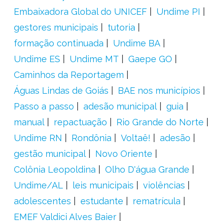
Embaixadora Global do UNICEF
Undime PI
gestores municipais
tutoria
formação continuada
Undime BA
Undime ES
Undime MT
Gaepe GO
Caminhos da Reportagem
Águas Lindas de Goiás
BAE nos municípios
Passo a passo
adesão municipal
guia
manual
repactuação
Rio Grande do Norte
Undime RN
Rondônia
Voltaê!
adesão
gestão municipal
Novo Oriente
Colônia Leopoldina
Olho D'água Grande
Undime/AL
leis municipais
violências
adolescentes
estudante
rematrícula
EMEF Valdici Alves Baier