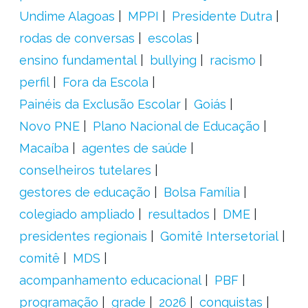
Undime Alagoas
MPPI
Presidente Dutra
rodas de conversas
escolas
ensino fundamental
bullying
racismo
perfil
Fora da Escola
Painéis da Exclusão Escolar
Goiás
Novo PNE
Plano Nacional de Educação
Macaíba
agentes de saúde
conselheiros tutelares
gestores de educação
Bolsa Família
colegiado ampliado
resultados
DME
presidentes regionais
Gomitê Intersetorial
comitê
MDS
acompanhamento educacional
PBF
programação
grade
2026
conquistas