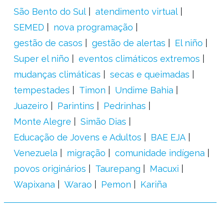
São Bento do Sul
atendimento virtual
SEMED
nova programação
gestão de casos
gestão de alertas
El niño
Super el niño
eventos climáticos extremos
mudanças climáticas
secas e queimadas
tempestades
Timon
Undime Bahia
Juazeiro
Parintins
Pedrinhas
Monte Alegre
Simão Dias
Educação de Jovens e Adultos
BAE EJA
Venezuela
migração
comunidade indígena
povos originários
Taurepang
Macuxi
Wapixana
Warao
Pemon
Kariña