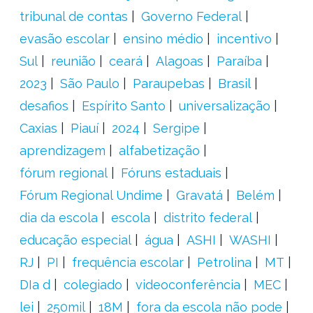
tribunal de contas
Governo Federal
evasão escolar
ensino médio
incentivo
Sul
reunião
ceará
Alagoas
Paraíba
2023
São Paulo
Paraupebas
Brasil
desafios
Espírito Santo
universalização
Caxias
Piauí
2024
Sergipe
aprendizagem
alfabetização
fórum regional
Fóruns estaduais
Fórum Regional Undime
Gravatá
Belém
dia da escola
escola
distrito federal
educação especial
água
ASHI
WASHI
RJ
PI
frequência escolar
Petrolina
MT
DIa d
colegiado
videoconferência
MEC
lei
250mil
18M
fora da escola não pode