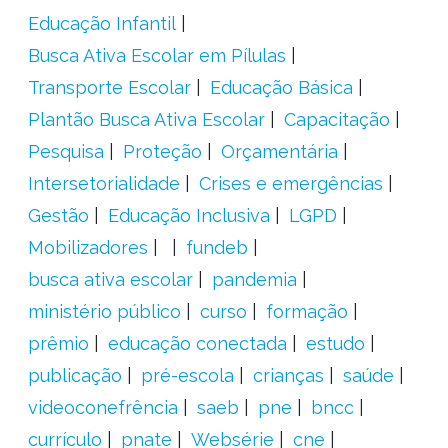
Educação Infantil
Busca Ativa Escolar em Pílulas
Transporte Escolar
Educação Básica
Plantão Busca Ativa Escolar
Capacitação
Pesquisa
Proteção
Orçamentária
Intersetorialidade
Crises e emergências
Gestão
Educação Inclusiva
LGPD
Mobilizadores
fundeb
busca ativa escolar
pandemia
ministério público
curso
formação
prêmio
educação conectada
estudo
publicação
pré-escola
crianças
saúde
videoconefrência
saeb
pne
bncc
currículo
pnate
Websérie
cne