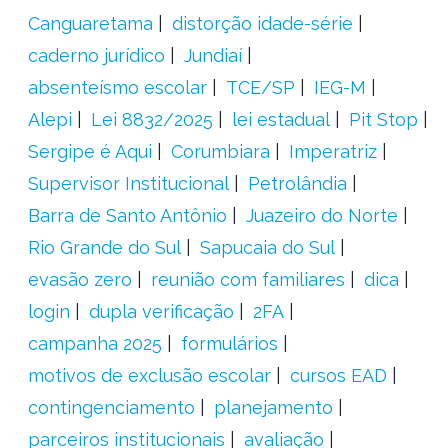
Canguaretama
distorção idade-série
caderno jurídico
Jundiaí
absenteísmo escolar
TCE/SP
IEG-M
Alepi
Lei 8832/2025
lei estadual
Pit Stop
Sergipe é Aqui
Corumbiara
Imperatriz
Supervisor Institucional
Petrolândia
Barra de Santo Antônio
Juazeiro do Norte
Rio Grande do Sul
Sapucaia do Sul
evasão zero
reunião com familiares
dica
login
dupla verificação
2FA
campanha 2025
formulários
motivos de exclusão escolar
cursos EAD
contingenciamento
planejamento
parceiros institucionais
avaliação