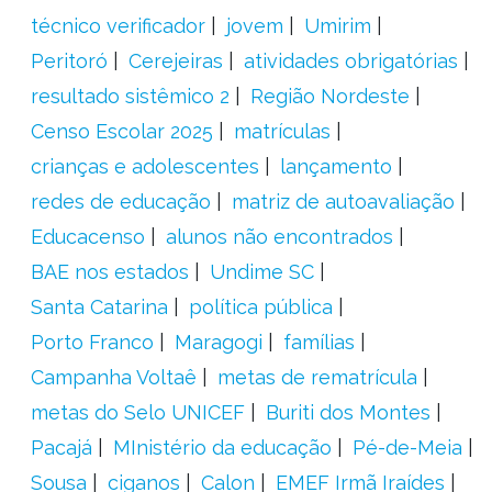
técnico verificador
jovem
Umirim
Peritoró
Cerejeiras
atividades obrigatórias
resultado sistêmico 2
Região Nordeste
Censo Escolar 2025
matrículas
crianças e adolescentes
lançamento
redes de educação
matriz de autoavaliação
Educacenso
alunos não encontrados
BAE nos estados
Undime SC
Santa Catarina
política pública
Porto Franco
Maragogi
famílias
Campanha Voltaê
metas de rematrícula
metas do Selo UNICEF
Buriti dos Montes
Pacajá
MInistério da educação
Pé-de-Meia
Sousa
ciganos
Calon
EMEF Irmã Iraídes