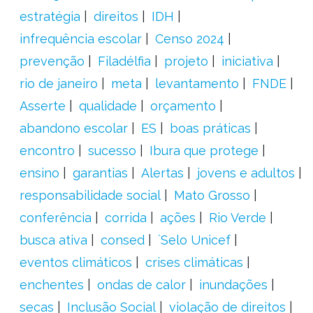
estratégia
direitos
IDH
infrequência escolar
Censo 2024
prevenção
Filadélfia
projeto
iniciativa
rio de janeiro
meta
levantamento
FNDE
Asserte
qualidade
orçamento
abandono escolar
ES
boas práticas
encontro
sucesso
Ibura que protege
ensino
garantias
Alertas
jovens e adultos
responsabilidade social
Mato Grosso
conferência
corrida
ações
Rio Verde
busca ativa
consed
´Selo Unicef
eventos climáticos
crises climáticas
enchentes
ondas de calor
inundações
secas
Inclusão Social
violação de direitos