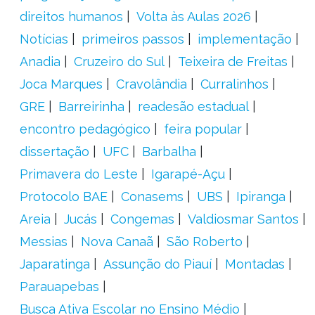
direitos humanos
Volta às Aulas 2026
Notícias
primeiros passos
implementação
Anadia
Cruzeiro do Sul
Teixeira de Freitas
Joca Marques
Cravolândia
Curralinhos
GRE
Barreirinha
readesão estadual
encontro pedagógico
feira popular
dissertação
UFC
Barbalha
Primavera do Leste
Igarapé-Açu
Protocolo BAE
Conasems
UBS
Ipiranga
Areia
Jucás
Congemas
Valdiosmar Santos
Messias
Nova Canaã
São Roberto
Japaratinga
Assunção do Piauí
Montadas
Parauapebas
Busca Ativa Escolar no Ensino Médio