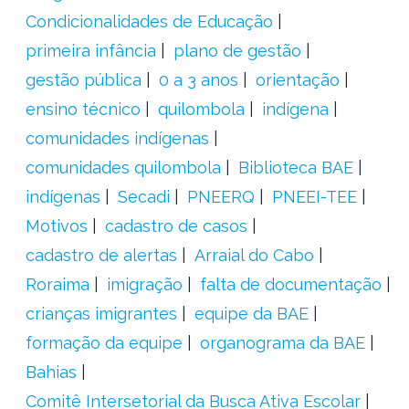
Condicionalidades de Educação
primeira infância
plano de gestão
gestão pública
0 a 3 anos
orientação
ensino técnico
quilombola
indígena
comunidades indígenas
comunidades quilombola
Biblioteca BAE
indígenas
Secadi
PNEERQ
PNEEI-TEE
Motivos
cadastro de casos
cadastro de alertas
Arraial do Cabo
Roraima
imigração
falta de documentação
crianças imigrantes
equipe da BAE
formação da equipe
organograma da BAE
Bahias
Comitê Intersetorial da Busca Ativa Escolar