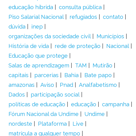
educação híbrida
consulta pública
Piso Salarial Nacional
refugiados
contato
dúvida
inep
organizações da sociedade civil
Municípios
História de vida
rede de proteção
Nacional
Educação que protege
Salas de aprendizagem
TAM
Mutirão
capitais
parcerias
Bahia
Bate papo
amazonas
Aviso
Pnad
Analfabetismo
Dados
participação social
políticas de educação
educação
campanha
Fórum Nacional da Undime
Undime
nordeste
Plataforma
Live
matrícula a qualquer tempo