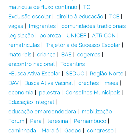
matrícula de fluxo contínuo
TC
Exclusão escolar
direito à educação
TCE
vagas
Imigrantes
comunidades tradicionais
legislação
pobreza
UNICEF
ATRICON
rematrículas
Trajetória de Sucesso Escolar
materiais
criança
BAE
cogemas
encontro nacional
Tocantins
~Busca Ativa Escolar
SEDUC
Região Norte
BAV
Busca Ativa Vacinal
creches
mães
economia
palestra
Conselhos Municipais
Educação integral
educação empreendedora
mobilização
Fórum
Pará
teresina
Pernambuco
caminhada
Marajó
Gaepe
congresso