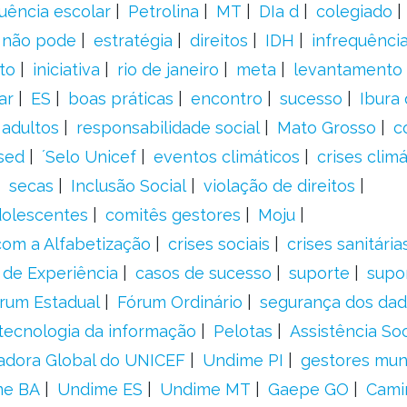
uência escolar
Petrolina
MT
DIa d
colegiado
a não pode
estratégia
direitos
IDH
infrequência
to
iniciativa
rio de janeiro
meta
levantamento
ar
ES
boas práticas
encontro
sucesso
Ibura
 adultos
responsabilidade social
Mato Grosso
c
sed
´Selo Unicef
eventos climáticos
crises climá
secas
Inclusão Social
violação de direitos
adolescentes
comitês gestores
Moju
om a Alfabetização
crises sociais
crises sanitária
 de Experiência
casos de sucesso
suporte
supo
rum Estadual
Fórum Ordinário
segurança dos da
tecnologia da informação
Pelotas
Assistência Soc
adora Global do UNICEF
Undime PI
gestores muni
me BA
Undime ES
Undime MT
Gaepe GO
Cami