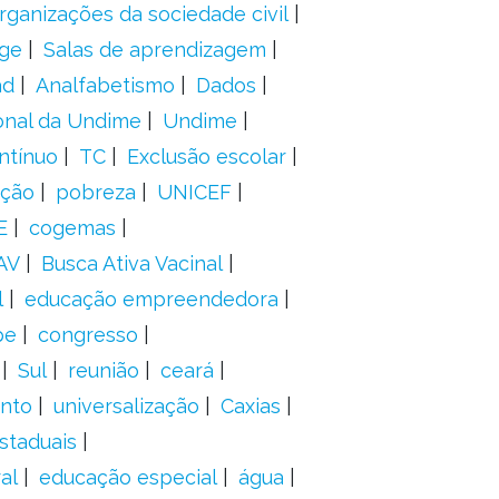
rganizações da sociedade civil
ge
Salas de aprendizagem
ad
Analfabetismo
Dados
onal da Undime
Undime
ntínuo
TC
Exclusão escolar
ação
pobreza
UNICEF
E
cogemas
AV
Busca Ativa Vacinal
l
educação empreendedora
pe
congresso
Sul
reunião
ceará
anto
universalização
Caxias
staduais
al
educação especial
água