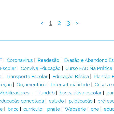
‹
1
2
3
›
F
Coronavírus
Readesão
Evasão e Abandono Es
Escolar
Conviva Educação
Curso EAD Na Prática
s
Transporte Escolar
Educação Básica
Plantão B
teção
Orçamentária
Intersetorialidade
Crises e
Mobilizadores
fundeb
busca ativa escolar
pa
educação conectada
estudo
publicação
pré-esc
e
bncc
currículo
pnate
Websérie
cne
educ