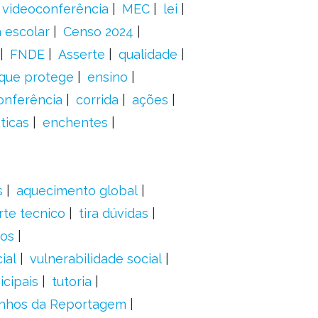
videoconferência
MEC
lei
 escolar
Censo 2024
FNDE
Asserte
qualidade
 que protege
ensino
onferência
corrida
ações
ticas
enchentes
s
aquecimento global
rte tecnico
tira dúvidas
dos
ial
vulnerabilidade social
cipais
tutoria
nhos da Reportagem