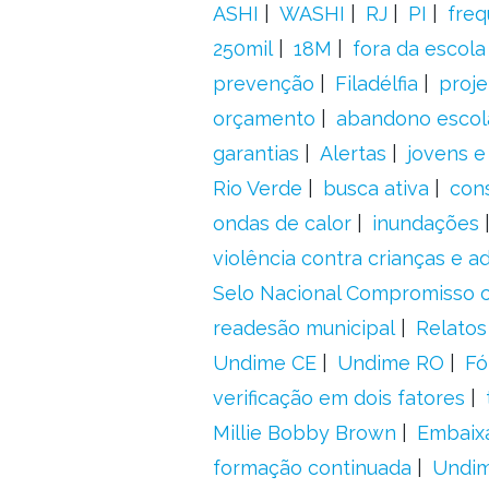
ASHI
WASHI
RJ
PI
freq
250mil
18M
fora da escol
prevenção
Filadélfia
proje
orçamento
abandono escol
garantias
Alertas
jovens e
Rio Verde
busca ativa
con
ondas de calor
inundações
violência contra crianças e 
Selo Nacional Compromisso c
readesão municipal
Relatos
Undime CE
Undime RO
Fó
verificação em dois fatores
Millie Bobby Brown
Embaix
formação continuada
Undi