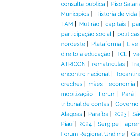
consulta pública
Piso Salari
Municípios
História de vida
TAM
Mutirão
capitais
pa
participação social
política
nordeste
Plataforma
Live
direito à educação
TCE
va
ATRICON
rematrículas
Tra
encontro nacional
Tocantin
creches
mães
economia
mobilização
Fórum
Pará
tribunal de contas
Governo 
Alagoas
Paraíba
2023
Sã
Piauí
2024
Sergipe
apre
Fórum Regional Undime
Gra