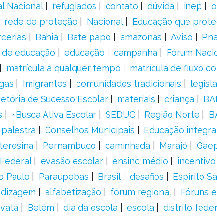
al Nacional
refugiados
contato
dúvida
inep
o
rede de proteção
Nacional
Educação que prote
rcerias
Bahia
Bate papo
amazonas
Aviso
Pn
s de educação
educação
campanha
Fórum Naci
matrícula a qualquer tempo
matrícula de fluxo co
gas
Imigrantes
comunidades tradicionais
legisl
jetória de Sucesso Escolar
materiais
criança
BA
s
~Busca Ativa Escolar
SEDUC
Região Norte
B
palestra
Conselhos Municipais
Educação integra
teresina
Pernambuco
caminhada
Marajó
Gae
Federal
evasão escolar
ensino médio
incentivo
o Paulo
Paraupebas
Brasil
desafios
Espírito S
ndizagem
alfabetização
fórum regional
Fóruns e
vatá
Belém
dia da escola
escola
distrito feder