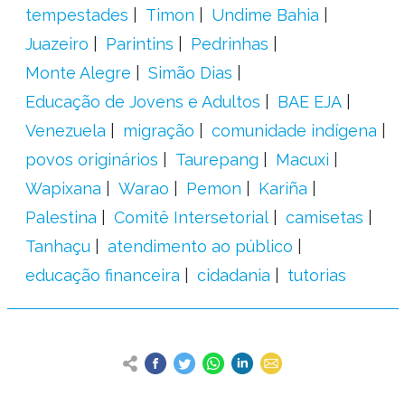
tempestades
Timon
Undime Bahia
Juazeiro
Parintins
Pedrinhas
Monte Alegre
Simão Dias
Educação de Jovens e Adultos
BAE EJA
Venezuela
migração
comunidade indígena
povos originários
Taurepang
Macuxi
Wapixana
Warao
Pemon
Kariña
Palestina
Comitê Intersetorial
camisetas
Tanhaçu
atendimento ao público
educação financeira
cidadania
tutorias