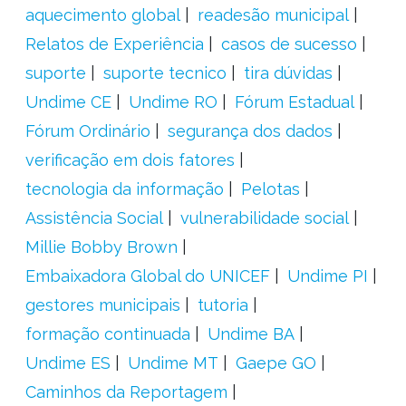
aquecimento global
readesão municipal
Relatos de Experiência
casos de sucesso
suporte
suporte tecnico
tira dúvidas
Undime CE
Undime RO
Fórum Estadual
Fórum Ordinário
segurança dos dados
verificação em dois fatores
tecnologia da informação
Pelotas
Assistência Social
vulnerabilidade social
Millie Bobby Brown
Embaixadora Global do UNICEF
Undime PI
gestores municipais
tutoria
formação continuada
Undime BA
Undime ES
Undime MT
Gaepe GO
Caminhos da Reportagem