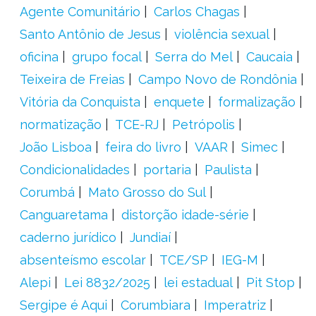
Agente Comunitário
Carlos Chagas
Santo Antônio de Jesus
violência sexual
oficina
grupo focal
Serra do Mel
Caucaia
Teixeira de Freias
Campo Novo de Rondônia
Vitória da Conquista
enquete
formalização
normatização
TCE-RJ
Petrópolis
João Lisboa
feira do livro
VAAR
Simec
Condicionalidades
portaria
Paulista
Corumbá
Mato Grosso do Sul
Canguaretama
distorção idade-série
caderno jurídico
Jundiaí
absenteísmo escolar
TCE/SP
IEG-M
Alepi
Lei 8832/2025
lei estadual
Pit Stop
Sergipe é Aqui
Corumbiara
Imperatriz