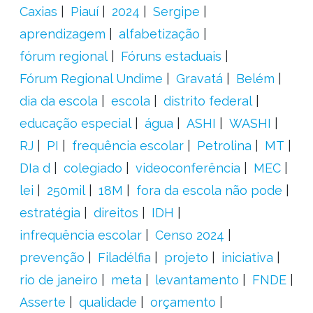
Caxias
Piauí
2024
Sergipe
aprendizagem
alfabetização
fórum regional
Fóruns estaduais
Fórum Regional Undime
Gravatá
Belém
dia da escola
escola
distrito federal
educação especial
água
ASHI
WASHI
RJ
PI
frequência escolar
Petrolina
MT
DIa d
colegiado
videoconferência
MEC
lei
250mil
18M
fora da escola não pode
estratégia
direitos
IDH
infrequência escolar
Censo 2024
prevenção
Filadélfia
projeto
iniciativa
rio de janeiro
meta
levantamento
FNDE
Asserte
qualidade
orçamento