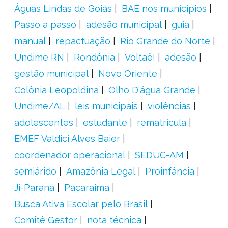
Águas Lindas de Goiás
BAE nos municípios
Passo a passo
adesão municipal
guia
manual
repactuação
Rio Grande do Norte
Undime RN
Rondônia
Voltaê!
adesão
gestão municipal
Novo Oriente
Colônia Leopoldina
Olho D'água Grande
Undime/AL
leis municipais
violências
adolescentes
estudante
rematrícula
EMEF Valdici Alves Baier
coordenador operacional
SEDUC-AM
semiárido
Amazônia Legal
Proinfância
Ji-Paraná
Pacaraima
Busca Ativa Escolar pelo Brasil
Comitê Gestor
nota técnica