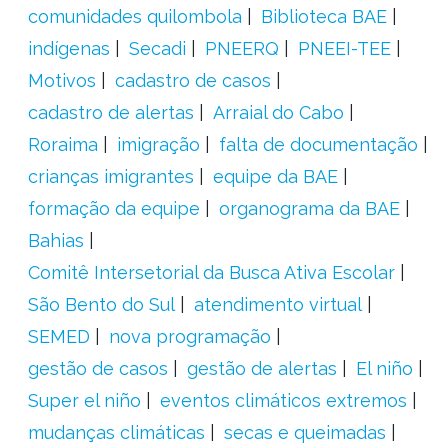
comunidades quilombola
Biblioteca BAE
indígenas
Secadi
PNEERQ
PNEEI-TEE
Motivos
cadastro de casos
cadastro de alertas
Arraial do Cabo
Roraima
imigração
falta de documentação
crianças imigrantes
equipe da BAE
formação da equipe
organograma da BAE
Bahias
Comitê Intersetorial da Busca Ativa Escolar
São Bento do Sul
atendimento virtual
SEMED
nova programação
gestão de casos
gestão de alertas
El niño
Super el niño
eventos climáticos extremos
mudanças climáticas
secas e queimadas