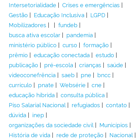
Intersetorialidade
Crises e emergências
Gestão
Educação Inclusiva
LGPD
Mobilizadores
fundeb
busca ativa escolar
pandemia
ministério público
curso
formação
prêmio
educação conectada
estudo
publicação
pré-escola
crianças
saúde
videoconefrência
saeb
pne
bncc
currículo
pnate
Websérie
cne
educação híbrida
consulta pública
Piso Salarial Nacional
refugiados
contato
dúvida
inep
organizações da sociedade civil
Municípios
História de vida
rede de proteção
Nacional