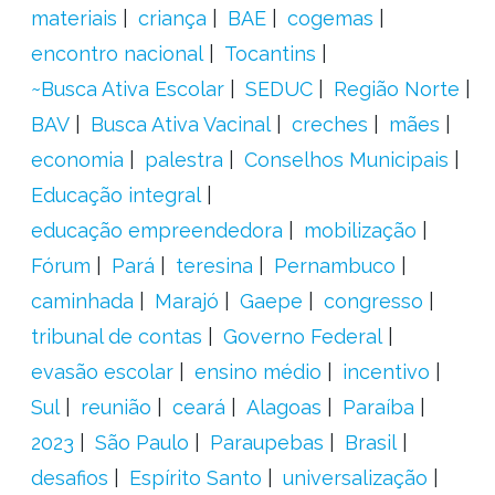
materiais
criança
BAE
cogemas
encontro nacional
Tocantins
~Busca Ativa Escolar
SEDUC
Região Norte
BAV
Busca Ativa Vacinal
creches
mães
economia
palestra
Conselhos Municipais
Educação integral
educação empreendedora
mobilização
Fórum
Pará
teresina
Pernambuco
caminhada
Marajó
Gaepe
congresso
tribunal de contas
Governo Federal
evasão escolar
ensino médio
incentivo
Sul
reunião
ceará
Alagoas
Paraíba
2023
São Paulo
Paraupebas
Brasil
desafios
Espírito Santo
universalização