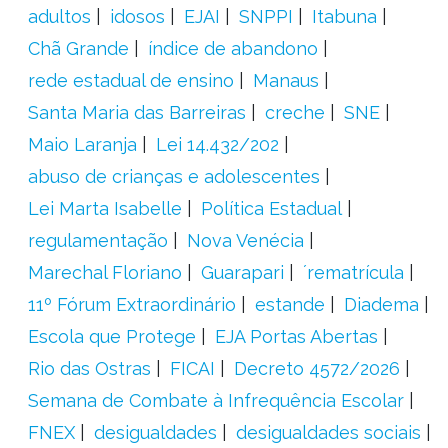
adultos
idosos
EJAI
SNPPI
Itabuna
Chã Grande
índice de abandono
rede estadual de ensino
Manaus
Santa Maria das Barreiras
creche
SNE
Maio Laranja
Lei 14.432/202
abuso de crianças e adolescentes
Lei Marta Isabelle
Política Estadual
regulamentação
Nova Venécia
Marechal Floriano
Guarapari
´rematrícula
11º Fórum Extraordinário
estande
Diadema
Escola que Protege
EJA Portas Abertas
Rio das Ostras
FICAI
Decreto 4572/2026
Semana de Combate à Infrequência Escolar
FNEX
desigualdades
desigualdades sociais