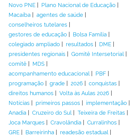
Novo PNE
Plano Nacional de Educação
Macaíba
agentes de saúde
conselheiros tutelares
gestores de educação
Bolsa Família
colegiado ampliado
resultados
DME
presidentes regionais
Gomitê Intersetorial
comitê
MDS
acompanhamento educacional
PBF
programação
grade
2026
conquistas
direitos humanos
Volta às Aulas 2026
Notícias
primeiros passos
implementação
Anadia
Cruzeiro do Sul
Teixeira de Freitas
Joca Marques
Cravolândia
Curralinhos
GRE
Barreirinha
readesão estadual