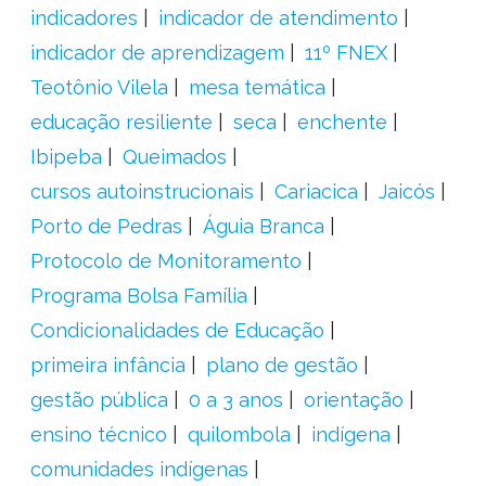
indicadores
indicador de atendimento
indicador de aprendizagem
11º FNEX
Teotônio Vilela
mesa temática
educação resiliente
seca
enchente
Ibipeba
Queimados
cursos autoinstrucionais
Cariacica
Jaicós
Porto de Pedras
Águia Branca
Protocolo de Monitoramento
Programa Bolsa Família
Condicionalidades de Educação
primeira infância
plano de gestão
gestão pública
0 a 3 anos
orientação
ensino técnico
quilombola
indígena
comunidades indígenas