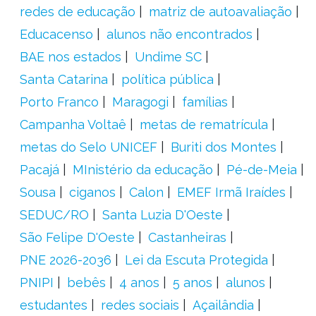
redes de educação
matriz de autoavaliação
Educacenso
alunos não encontrados
BAE nos estados
Undime SC
Santa Catarina
política pública
Porto Franco
Maragogi
famílias
Campanha Voltaê
metas de rematrícula
metas do Selo UNICEF
Buriti dos Montes
Pacajá
MInistério da educação
Pé-de-Meia
Sousa
ciganos
Calon
EMEF Irmã Iraídes
SEDUC/RO
Santa Luzia D'Oeste
São Felipe D'Oeste
Castanheiras
PNE 2026-2036
Lei da Escuta Protegida
PNIPI
bebês
4 anos
5 anos
alunos
estudantes
redes sociais
Açailândia