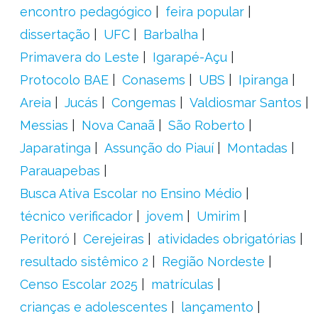
encontro pedagógico
feira popular
dissertação
UFC
Barbalha
Primavera do Leste
Igarapé-Açu
Protocolo BAE
Conasems
UBS
Ipiranga
Areia
Jucás
Congemas
Valdiosmar Santos
Messias
Nova Canaã
São Roberto
Japaratinga
Assunção do Piauí
Montadas
Parauapebas
Busca Ativa Escolar no Ensino Médio
técnico verificador
jovem
Umirim
Peritoró
Cerejeiras
atividades obrigatórias
resultado sistêmico 2
Região Nordeste
Censo Escolar 2025
matrículas
crianças e adolescentes
lançamento