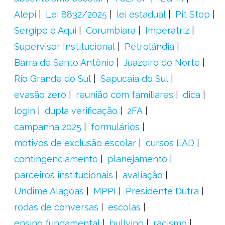
Alepi
Lei 8832/2025
lei estadual
Pit Stop
Sergipe é Aqui
Corumbiara
Imperatriz
Supervisor Institucional
Petrolândia
Barra de Santo Antônio
Juazeiro do Norte
Rio Grande do Sul
Sapucaia do Sul
evasão zero
reunião com familiares
dica
login
dupla verificação
2FA
campanha 2025
formulários
motivos de exclusão escolar
cursos EAD
contingenciamento
planejamento
parceiros institucionais
avaliação
Undime Alagoas
MPPI
Presidente Dutra
rodas de conversas
escolas
ensino fundamental
bullying
racismo