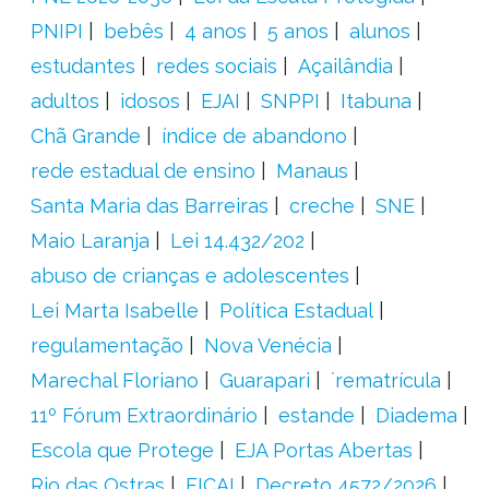
PNIPI
bebês
4 anos
5 anos
alunos
estudantes
redes sociais
Açailândia
adultos
idosos
EJAI
SNPPI
Itabuna
Chã Grande
índice de abandono
rede estadual de ensino
Manaus
Santa Maria das Barreiras
creche
SNE
Maio Laranja
Lei 14.432/202
abuso de crianças e adolescentes
Lei Marta Isabelle
Política Estadual
regulamentação
Nova Venécia
Marechal Floriano
Guarapari
´rematrícula
11º Fórum Extraordinário
estande
Diadema
Escola que Protege
EJA Portas Abertas
Rio das Ostras
FICAI
Decreto 4572/2026