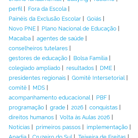
perfil
Fora da Escola
Painéis da Exclusão Escolar
Goiás
Novo PNE
Plano Nacional de Educação
Macaíba
agentes de saúde
conselheiros tutelares
gestores de educação
Bolsa Família
colegiado ampliado
resultados
DME
presidentes regionais
Gomitê Intersetorial
comitê
MDS
acompanhamento educacional
PBF
programação
grade
2026
conquistas
direitos humanos
Volta às Aulas 2026
Notícias
primeiros passos
implementação
Anadia
Cruzeiro do Sul
Teixeira de Freitas