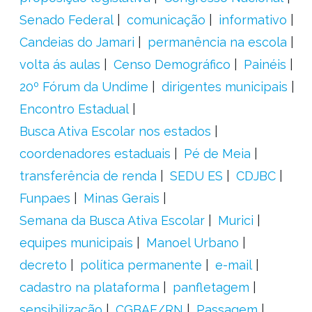
Senado Federal
comunicação
informativo
Candeias do Jamari
permanência na escola
volta ás aulas
Censo Demográfico
Painéis
20º Fórum da Undime
dirigentes municipais
Encontro Estadual
Busca Ativa Escolar nos estados
coordenadores estaduais
Pé de Meia
transferência de renda
SEDU ES
CDJBC
Funpaes
Minas Gerais
Semana da Busca Ativa Escolar
Murici
equipes municipais
Manoel Urbano
decreto
política permanente
e-mail
cadastro na plataforma
panfletagem
sensibilização
CGBAE/RN
Passagem