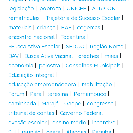
legislação
pobreza
UNICEF
ATRICON
rematrículas
Trajetória de Sucesso Escolar
materiais
criança
BAE
cogemas
encontro nacional
Tocantins
~Busca Ativa Escolar
SEDUC
Região Norte
BAV
Busca Ativa Vacinal
creches
mães
economia
palestra
Conselhos Municipais
Educação integral
educação empreendedora
mobilização
Fórum
Pará
teresina
Pernambuco
caminhada
Marajó
Gaepe
congresso
tribunal de contas
Governo Federal
evasão escolar
ensino médio
incentivo
Sul
reunião
ceará
Alagoas
Paraíba