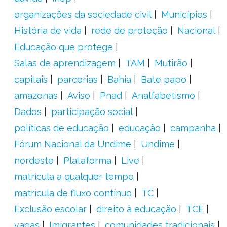
organizações da sociedade civil
Municípios
História de vida
rede de proteção
Nacional
Educação que protege
Salas de aprendizagem
TAM
Mutirão
capitais
parcerias
Bahia
Bate papo
amazonas
Aviso
Pnad
Analfabetismo
Dados
participação social
políticas de educação
educação
campanha
Fórum Nacional da Undime
Undime
nordeste
Plataforma
Live
matrícula a qualquer tempo
matrícula de fluxo contínuo
TC
Exclusão escolar
direito à educação
TCE
vagas
Imigrantes
comunidades tradicionais