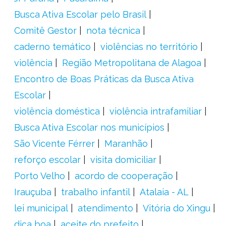
Busca Ativa Escolar pelo Brasil
Comitê Gestor
nota técnica
caderno temático
violências no território
violência
Região Metropolitana de Alagoa
Encontro de Boas Práticas da Busca Ativa
Escolar
violência doméstica
violência intrafamiliar
Busca Ativa Escolar nos municípios
São Vicente Férrer
Maranhão
reforço escolar
visita domiciliar
Porto Velho
acordo de cooperação
Irauçuba
trabalho infantil
Atalaia - AL
lei municipal
atendimento
Vitória do Xingu
dica boa
aceite do prefeito