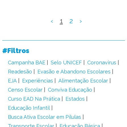
‹
1
2
›
#Filtros
Campanha BAE
Selo UNICEF
Coronavírus
Readesão
Evasão e Abandono Escolares
EJA
Experiências
Alimentação Escolar
Censo Escolar
Conviva Educação
Curso EAD Na Prática
Estados
Educação Infantil
Busca Ativa Escolar em Pílulas
Transporte Escolar
Educação Básica