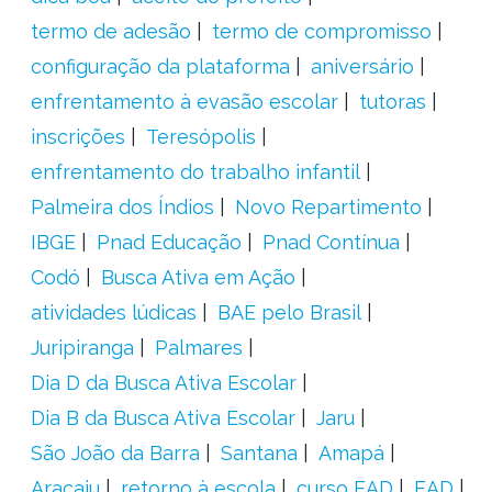
termo de adesão
termo de compromisso
configuração da plataforma
aniversário
enfrentamento à evasão escolar
tutoras
inscrições
Teresópolis
enfrentamento do trabalho infantil
Palmeira dos Índios
Novo Repartimento
IBGE
Pnad Educação
Pnad Contínua
Codó
Busca Ativa em Ação
atividades lúdicas
BAE pelo Brasil
Juripiranga
Palmares
Dia D da Busca Ativa Escolar
Dia B da Busca Ativa Escolar
Jaru
São João da Barra
Santana
Amapá
Aracaju
retorno à escola
curso EAD
EAD