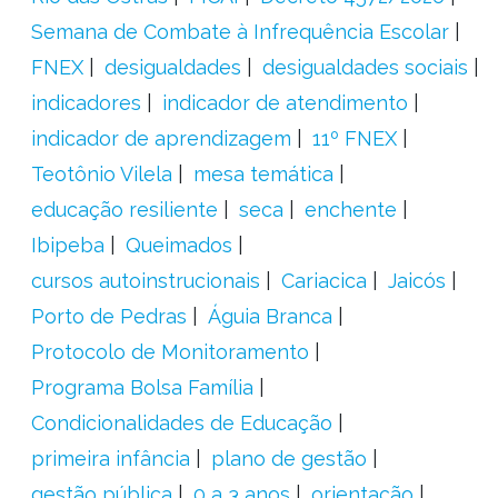
Semana de Combate à Infrequência Escolar
FNEX
desigualdades
desigualdades sociais
indicadores
indicador de atendimento
indicador de aprendizagem
11º FNEX
Teotônio Vilela
mesa temática
educação resiliente
seca
enchente
Ibipeba
Queimados
cursos autoinstrucionais
Cariacica
Jaicós
Porto de Pedras
Águia Branca
Protocolo de Monitoramento
Programa Bolsa Família
Condicionalidades de Educação
primeira infância
plano de gestão
gestão pública
0 a 3 anos
orientação