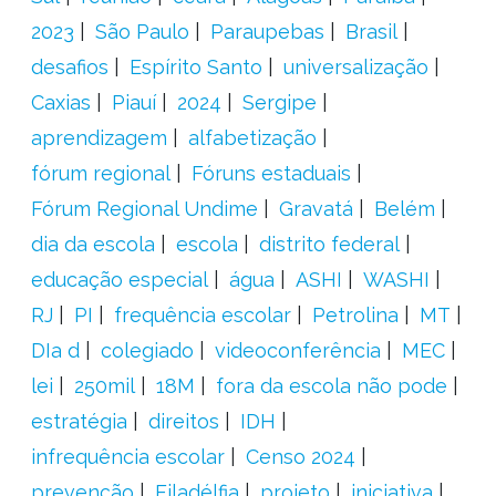
2023
São Paulo
Paraupebas
Brasil
desafios
Espírito Santo
universalização
Caxias
Piauí
2024
Sergipe
aprendizagem
alfabetização
fórum regional
Fóruns estaduais
Fórum Regional Undime
Gravatá
Belém
dia da escola
escola
distrito federal
educação especial
água
ASHI
WASHI
RJ
PI
frequência escolar
Petrolina
MT
DIa d
colegiado
videoconferência
MEC
lei
250mil
18M
fora da escola não pode
estratégia
direitos
IDH
infrequência escolar
Censo 2024
prevenção
Filadélfia
projeto
iniciativa