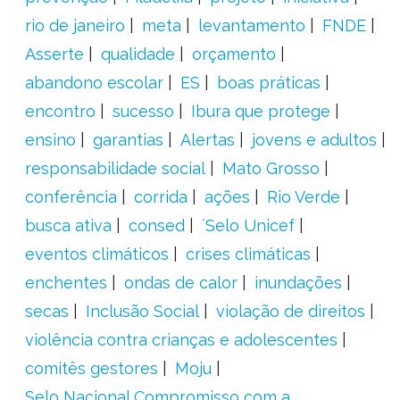
rio de janeiro
meta
levantamento
FNDE
Asserte
qualidade
orçamento
abandono escolar
ES
boas práticas
encontro
sucesso
Ibura que protege
ensino
garantias
Alertas
jovens e adultos
responsabilidade social
Mato Grosso
conferência
corrida
ações
Rio Verde
busca ativa
consed
´Selo Unicef
eventos climáticos
crises climáticas
enchentes
ondas de calor
inundações
secas
Inclusão Social
violação de direitos
violência contra crianças e adolescentes
comitês gestores
Moju
Selo Nacional Compromisso com a