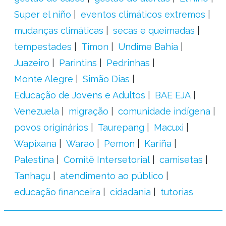
Super el niño
eventos climáticos extremos
mudanças climáticas
secas e queimadas
tempestades
Timon
Undime Bahia
Juazeiro
Parintins
Pedrinhas
Monte Alegre
Simão Dias
Educação de Jovens e Adultos
BAE EJA
Venezuela
migração
comunidade indígena
povos originários
Taurepang
Macuxi
Wapixana
Warao
Pemon
Kariña
Palestina
Comitê Intersetorial
camisetas
Tanhaçu
atendimento ao público
educação financeira
cidadania
tutorias