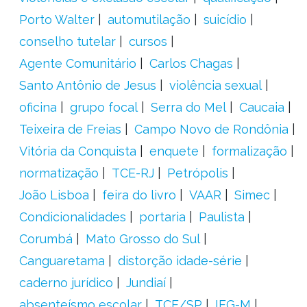
Porto Walter
automutilação
suicídio
conselho tutelar
cursos
Agente Comunitário
Carlos Chagas
Santo Antônio de Jesus
violência sexual
oficina
grupo focal
Serra do Mel
Caucaia
Teixeira de Freias
Campo Novo de Rondônia
Vitória da Conquista
enquete
formalização
normatização
TCE-RJ
Petrópolis
João Lisboa
feira do livro
VAAR
Simec
Condicionalidades
portaria
Paulista
Corumbá
Mato Grosso do Sul
Canguaretama
distorção idade-série
caderno jurídico
Jundiaí
absenteísmo escolar
TCE/SP
IEG-M