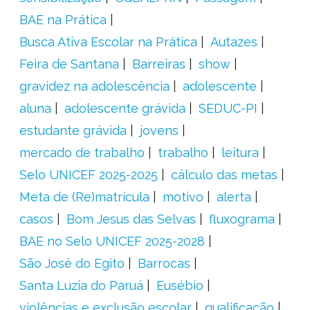
BAE na Prática
Busca Ativa Escolar na Prática
Autazes
Feira de Santana
Barreiras
show
gravidez na adolescência
adolescente
aluna
adolescente grávida
SEDUC-PI
estudante grávida
jovens
mercado de trabalho
trabalho
leitura
Selo UNICEF 2025-2025
cálculo das metas
Meta de (Re)matrícula
motivo
alerta
casos
Bom Jesus das Selvas
fluxograma
BAE no Selo UNICEF 2025-2028
São José do Egito
Barrocas
Santa Luzia do Paruá
Eusébio
violências e exclusão escolar
qualificação