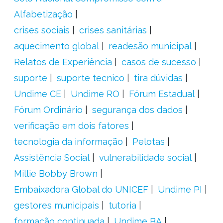
Alfabetização
crises sociais
crises sanitárias
aquecimento global
readesão municipal
Relatos de Experiência
casos de sucesso
suporte
suporte tecnico
tira dúvidas
Undime CE
Undime RO
Fórum Estadual
Fórum Ordinário
segurança dos dados
verificação em dois fatores
tecnologia da informação
Pelotas
Assistência Social
vulnerabilidade social
Millie Bobby Brown
Embaixadora Global do UNICEF
Undime PI
gestores municipais
tutoria
formação continuada
Undime BA