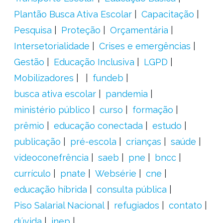
Plantão Busca Ativa Escolar
Capacitação
Pesquisa
Proteção
Orçamentária
Intersetorialidade
Crises e emergências
Gestão
Educação Inclusiva
LGPD
Mobilizadores
fundeb
busca ativa escolar
pandemia
ministério público
curso
formação
prêmio
educação conectada
estudo
publicação
pré-escola
crianças
saúde
videoconefrência
saeb
pne
bncc
currículo
pnate
Websérie
cne
educação híbrida
consulta pública
Piso Salarial Nacional
refugiados
contato
dúvida
inep