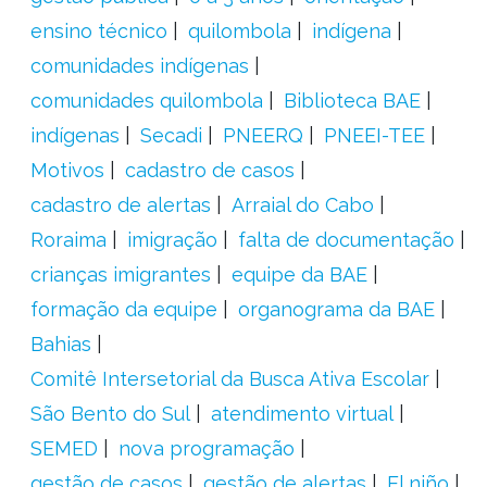
ensino técnico
quilombola
indígena
comunidades indígenas
comunidades quilombola
Biblioteca BAE
indígenas
Secadi
PNEERQ
PNEEI-TEE
Motivos
cadastro de casos
cadastro de alertas
Arraial do Cabo
Roraima
imigração
falta de documentação
crianças imigrantes
equipe da BAE
formação da equipe
organograma da BAE
Bahias
Comitê Intersetorial da Busca Ativa Escolar
São Bento do Sul
atendimento virtual
SEMED
nova programação
gestão de casos
gestão de alertas
El niño