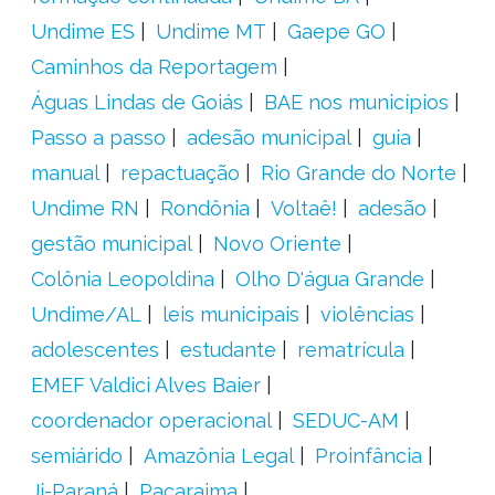
Undime ES
Undime MT
Gaepe GO
Caminhos da Reportagem
Águas Lindas de Goiás
BAE nos municípios
Passo a passo
adesão municipal
guia
manual
repactuação
Rio Grande do Norte
Undime RN
Rondônia
Voltaê!
adesão
gestão municipal
Novo Oriente
Colônia Leopoldina
Olho D'água Grande
Undime/AL
leis municipais
violências
adolescentes
estudante
rematrícula
EMEF Valdici Alves Baier
coordenador operacional
SEDUC-AM
semiárido
Amazônia Legal
Proinfância
Ji-Paraná
Pacaraima