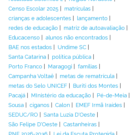
Censo Escolar 2025
matrículas
crianças e adolescentes
lançamento
redes de educação
matriz de autoavaliação
Educacenso
alunos não encontrados
BAE nos estados
Undime SC
Santa Catarina
política pública
Porto Franco
Maragogi
famílias
Campanha Voltaê
metas de rematrícula
metas do Selo UNICEF
Buriti dos Montes
Pacajá
MInistério da educação
Pé-de-Meia
Sousa
ciganos
Calon
EMEF Irmã Iraídes
SEDUC/RO
Santa Luzia D'Oeste
São Felipe D'Oeste
Castanheiras
PNE 2026-2036
Lei da Escuta Protegida