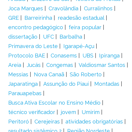
Joca Marques
Cravolândia
Curralinhos
GRE
Barreirinha
readesão estadual
encontro pedagógico
feira popular
dissertação
UFC
Barbalha
Primavera do Leste
Igarapé-Açu
Protocolo BAE
Conasems
UBS
Ipiranga
Areia
Jucás
Congemas
Valdiosmar Santos
Messias
Nova Canaã
São Roberto
Japaratinga
Assunção do Piauí
Montadas
Parauapebas
Busca Ativa Escolar no Ensino Médio
técnico verificador
jovem
Umirim
Peritoró
Cerejeiras
atividades obrigatórias
resultado sistêmico 2
Região Nordeste