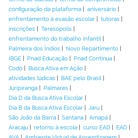
configuração da plataforma
aniversário
enfrentamento à evasão escolar
tutoras
inscrições
Teresópolis
enfrentamento do trabalho infantil
Palmeira dos Índios
Novo Repartimento
IBGE
Pnad Educação
Pnad Contínua
Codó
Busca Ativa em Ação
atividades lúdicas
BAE pelo Brasil
Juripiranga
Palmares
Dia D da Busca Ativa Escolar
Dia B da Busca Ativa Escolar
Jaru
São João da Barra
Santana
Amapá
Aracaju
retorno à escola
curso EAD
EAD
AVA
Ambiente Virtual de Aprendizagem