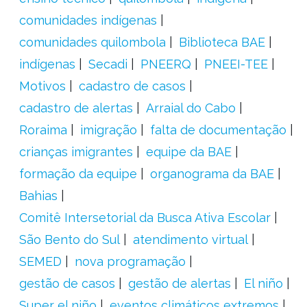
comunidades indígenas
comunidades quilombola
Biblioteca BAE
indígenas
Secadi
PNEERQ
PNEEI-TEE
Motivos
cadastro de casos
cadastro de alertas
Arraial do Cabo
Roraima
imigração
falta de documentação
crianças imigrantes
equipe da BAE
formação da equipe
organograma da BAE
Bahias
Comitê Intersetorial da Busca Ativa Escolar
São Bento do Sul
atendimento virtual
SEMED
nova programação
gestão de casos
gestão de alertas
El niño
Super el niño
eventos climáticos extremos