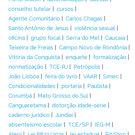
conselho tutelar
cursos
Agente Comunitário
Carlos Chagas
Santo Antônio de Jesus
violência sexual
oficina
grupo focal
Serra do Mel
Caucaia
Teixeira de Freias
Campo Novo de Rondônia
Vitória da Conquista
enquete
formalização
normatização
TCE-RJ
Petrópolis
João Lisboa
feira do livro
VAAR
Simec
Condicionalidades
portaria
Paulista
Corumbá
Mato Grosso do Sul
Canguaretama
distorção idade-série
caderno jurídico
Jundiaí
absenteísmo escolar
TCE/SP
IEG-M
Alepi
Lei 8832/2025
lei estadual
Pit Stop