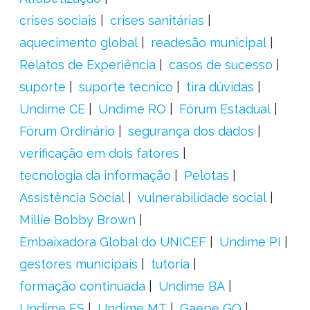
crises sociais
crises sanitárias
aquecimento global
readesão municipal
Relatos de Experiência
casos de sucesso
suporte
suporte tecnico
tira dúvidas
Undime CE
Undime RO
Fórum Estadual
Fórum Ordinário
segurança dos dados
verificação em dois fatores
tecnologia da informação
Pelotas
Assistência Social
vulnerabilidade social
Millie Bobby Brown
Embaixadora Global do UNICEF
Undime PI
gestores municipais
tutoria
formação continuada
Undime BA
Undime ES
Undime MT
Gaepe GO