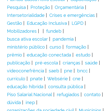
Pesquisa
Proteção
Orçamentária
Intersetorialidade
Crises e emergências
Gestão
Educação Inclusiva
LGPD
Mobilizadores
fundeb
busca ativa escolar
pandemia
ministério público
curso
formação
prêmio
educação conectada
estudo
publicação
pré-escola
crianças
saúde
videoconefrência
saeb
pne
bncc
currículo
pnate
Websérie
cne
educação híbrida
consulta pública
Piso Salarial Nacional
refugiados
contato
dúvida
inep
organizações da sociedade civil
Municípios