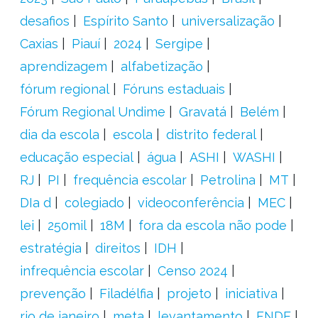
desafios
Espírito Santo
universalização
Caxias
Piauí
2024
Sergipe
aprendizagem
alfabetização
fórum regional
Fóruns estaduais
Fórum Regional Undime
Gravatá
Belém
dia da escola
escola
distrito federal
educação especial
água
ASHI
WASHI
RJ
PI
frequência escolar
Petrolina
MT
DIa d
colegiado
videoconferência
MEC
lei
250mil
18M
fora da escola não pode
estratégia
direitos
IDH
infrequência escolar
Censo 2024
prevenção
Filadélfia
projeto
iniciativa
rio de janeiro
meta
levantamento
FNDE