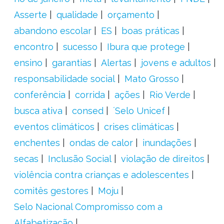
Asserte
qualidade
orçamento
abandono escolar
ES
boas práticas
encontro
sucesso
Ibura que protege
ensino
garantias
Alertas
jovens e adultos
responsabilidade social
Mato Grosso
conferência
corrida
ações
Rio Verde
busca ativa
consed
´Selo Unicef
eventos climáticos
crises climáticas
enchentes
ondas de calor
inundações
secas
Inclusão Social
violação de direitos
violência contra crianças e adolescentes
comitês gestores
Moju
Selo Nacional Compromisso com a
Alfabetização