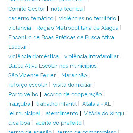
Comitê Gestor
nota técnica
caderno temático
violências no território
violência
Região Metropolitana de Alagoa
Encontro de Boas Práticas da Busca Ativa
Escolar
violência doméstica
violência intrafamiliar
Busca Ativa Escolar nos municípios
São Vicente Férrer
Maranhão
reforço escolar
visita domiciliar
Porto Velho
acordo de cooperação
Irauçuba
trabalho infantil
Atalaia - AL
lei municipal
atendimento
Vitória do Xingu
dica boa
aceite do prefeito
termo de adesão
termo de compromisso