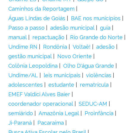
Caminhos da Reportagem
Águas Lindas de Goiás
BAE nos municípios
Passo a passo
adesão municipal
guia
manual
repactuação
Rio Grande do Norte
Undime RN
Rondônia
Voltaê!
adesão
gestão municipal
Novo Oriente
Colônia Leopoldina
Olho D'água Grande
Undime/AL
leis municipais
violências
adolescentes
estudante
rematrícula
EMEF Valdici Alves Baier
coordenador operacional
SEDUC-AM
semiárido
Amazônia Legal
Proinfância
Ji-Paraná
Pacaraima
Busca Ativa Escolar pelo Brasil