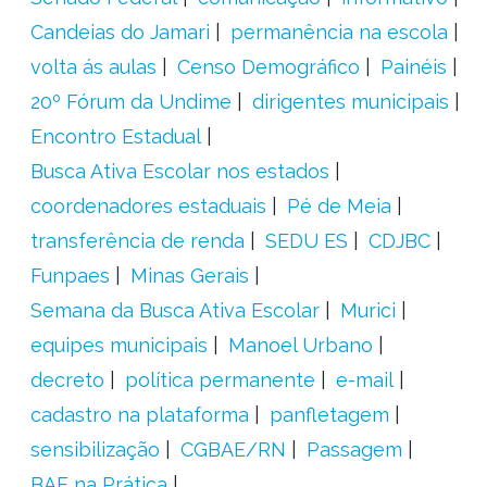
Candeias do Jamari
permanência na escola
volta ás aulas
Censo Demográfico
Painéis
20º Fórum da Undime
dirigentes municipais
Encontro Estadual
Busca Ativa Escolar nos estados
coordenadores estaduais
Pé de Meia
transferência de renda
SEDU ES
CDJBC
Funpaes
Minas Gerais
Semana da Busca Ativa Escolar
Murici
equipes municipais
Manoel Urbano
decreto
política permanente
e-mail
cadastro na plataforma
panfletagem
sensibilização
CGBAE/RN
Passagem
BAE na Prática