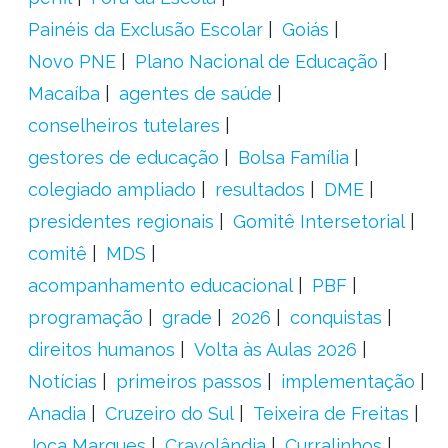
Painéis da Exclusão Escolar
Goiás
Novo PNE
Plano Nacional de Educação
Macaíba
agentes de saúde
conselheiros tutelares
gestores de educação
Bolsa Família
colegiado ampliado
resultados
DME
presidentes regionais
Gomitê Intersetorial
comitê
MDS
acompanhamento educacional
PBF
programação
grade
2026
conquistas
direitos humanos
Volta às Aulas 2026
Notícias
primeiros passos
implementação
Anadia
Cruzeiro do Sul
Teixeira de Freitas
Joca Marques
Cravolândia
Curralinhos