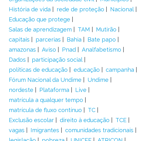
História de vida
rede de proteção
Nacional
Educação que protege
Salas de aprendizagem
TAM
Mutirão
capitais
parcerias
Bahia
Bate papo
amazonas
Aviso
Pnad
Analfabetismo
Dados
participação social
políticas de educação
educação
campanha
Fórum Nacional da Undime
Undime
nordeste
Plataforma
Live
matrícula a qualquer tempo
matrícula de fluxo contínuo
TC
Exclusão escolar
direito à educação
TCE
vagas
Imigrantes
comunidades tradicionais
legislação
pobreza
UNICEF
ATRICON