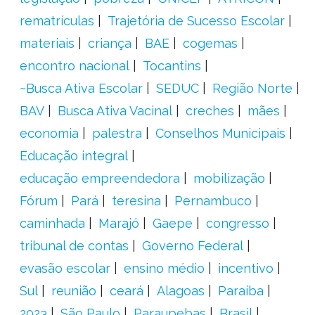
rematrículas
Trajetória de Sucesso Escolar
materiais
criança
BAE
cogemas
encontro nacional
Tocantins
~Busca Ativa Escolar
SEDUC
Região Norte
BAV
Busca Ativa Vacinal
creches
mães
economia
palestra
Conselhos Municipais
Educação integral
educação empreendedora
mobilização
Fórum
Pará
teresina
Pernambuco
caminhada
Marajó
Gaepe
congresso
tribunal de contas
Governo Federal
evasão escolar
ensino médio
incentivo
Sul
reunião
ceará
Alagoas
Paraíba
2023
São Paulo
Paraupebas
Brasil