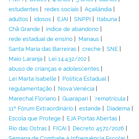
estudantes
redes sociais
Açailândia
adultos
idosos
EJAI
SNPPI
Itabuna
Chã Grande
índice de abandono
rede estadual de ensino
Manaus
Santa Maria das Barreiras
creche
SNE
Maio Laranja
Lei 14.432/202
abuso de crianças e adolescentes
Lei Marta Isabelle
Política Estadual
regulamentação
Nova Venécia
Marechal Floriano
Guarapari
´rematrícula
11º Fórum Extraordinário
estande
Diadema
Escola que Protege
EJA Portas Abertas
Rio das Ostras
FICAI
Decreto 4572/2026
Semana de Combate à Infrequência Escolar