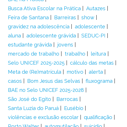
Busca Ativa Escolar na Prática
Autazes
Feira de Santana
Barreiras
show
gravidez na adolescência
adolescente
aluna
adolescente grávida
SEDUC-PI
estudante grávida
jovens
mercado de trabalho
trabalho
leitura
Selo UNICEF 2025-2025
cálculo das metas
Meta de (Re)matrícula
motivo
alerta
casos
Bom Jesus das Selvas
fluxograma
BAE no Selo UNICEF 2025-2028
São José do Egito
Barrocas
Santa Luzia do Paruá
Eusébio
violências e exclusão escolar
qualificação
Porto Walter
automutilação
suicídio