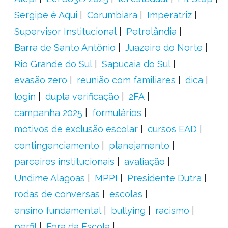
Sergipe é Aqui
Corumbiara
Imperatriz
Supervisor Institucional
Petrolândia
Barra de Santo Antônio
Juazeiro do Norte
Rio Grande do Sul
Sapucaia do Sul
evasão zero
reunião com familiares
dica
login
dupla verificação
2FA
campanha 2025
formulários
motivos de exclusão escolar
cursos EAD
contingenciamento
planejamento
parceiros institucionais
avaliação
Undime Alagoas
MPPI
Presidente Dutra
rodas de conversas
escolas
ensino fundamental
bullying
racismo
perfil
Fora da Escola