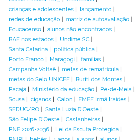
crianças e adolescentes
lançamento
redes de educação
matriz de autoavaliação
Educacenso
alunos não encontrados
BAE nos estados
Undime SC
Santa Catarina
política pública
Porto Franco
Maragogi
famílias
Campanha Voltaê
metas de rematrícula
metas do Selo UNICEF
Buriti dos Montes
Pacajá
MInistério da educação
Pé-de-Meia
Sousa
ciganos
Calon
EMEF Irmã Iraídes
SEDUC/RO
Santa Luzia D'Oeste
São Felipe D'Oeste
Castanheiras
PNE 2026-2036
Lei da Escuta Protegida
PNIPI
bebês
4 anos
5 anos
alunos