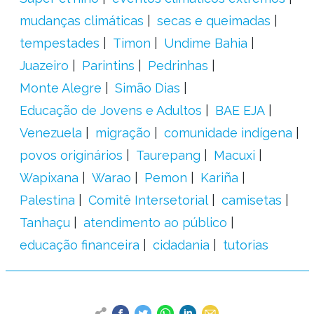
mudanças climáticas
secas e queimadas
tempestades
Timon
Undime Bahia
Juazeiro
Parintins
Pedrinhas
Monte Alegre
Simão Dias
Educação de Jovens e Adultos
BAE EJA
Venezuela
migração
comunidade indígena
povos originários
Taurepang
Macuxi
Wapixana
Warao
Pemon
Kariña
Palestina
Comitê Intersetorial
camisetas
Tanhaçu
atendimento ao público
educação financeira
cidadania
tutorias