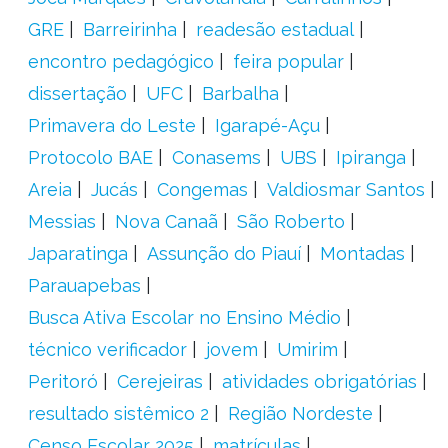
GRE
Barreirinha
readesão estadual
encontro pedagógico
feira popular
dissertação
UFC
Barbalha
Primavera do Leste
Igarapé-Açu
Protocolo BAE
Conasems
UBS
Ipiranga
Areia
Jucás
Congemas
Valdiosmar Santos
Messias
Nova Canaã
São Roberto
Japaratinga
Assunção do Piauí
Montadas
Parauapebas
Busca Ativa Escolar no Ensino Médio
técnico verificador
jovem
Umirim
Peritoró
Cerejeiras
atividades obrigatórias
resultado sistêmico 2
Região Nordeste
Censo Escolar 2025
matrículas