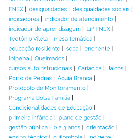
FNEX
desigualdades
desigualdades sociais
indicadores
indicador de atendimento
indicador de aprendizagem
11º FNEX
Teotônio Vilela
mesa temática
educação resiliente
seca
enchente
Ibipeba
Queimados
cursos autoinstrucionais
Cariacica
Jaicós
Porto de Pedras
Águia Branca
Protocolo de Monitoramento
Programa Bolsa Família
Condicionalidades de Educação
primeira infância
plano de gestão
gestão pública
0 a 3 anos
orientação
ensino técnico
quilombola
indígena