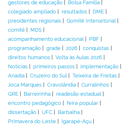
gestores de educação
Bolsa Família
colegiado ampliado
resultados
DME
presidentes regionais
Gomitê Intersetorial
comitê
MDS
acompanhamento educacional
PBF
programação
grade
2026
conquistas
direitos humanos
Volta às Aulas 2026
Notícias
primeiros passos
implementação
Anadia
Cruzeiro do Sul
Teixeira de Freitas
Joca Marques
Cravolândia
Curralinhos
GRE
Barreirinha
readesão estadual
encontro pedagógico
feira popular
dissertação
UFC
Barbalha
Primavera do Leste
Igarapé-Açu