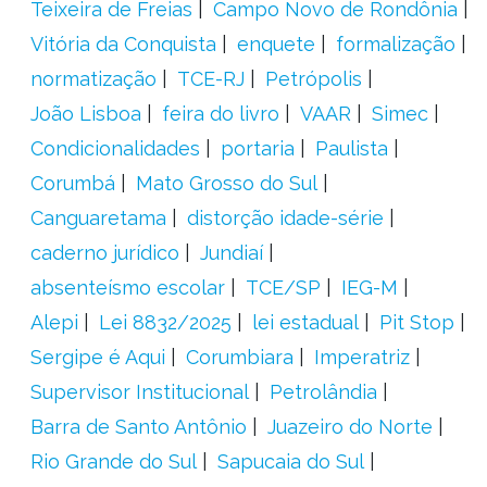
Teixeira de Freias
Campo Novo de Rondônia
Vitória da Conquista
enquete
formalização
normatização
TCE-RJ
Petrópolis
João Lisboa
feira do livro
VAAR
Simec
Condicionalidades
portaria
Paulista
Corumbá
Mato Grosso do Sul
Canguaretama
distorção idade-série
caderno jurídico
Jundiaí
absenteísmo escolar
TCE/SP
IEG-M
Alepi
Lei 8832/2025
lei estadual
Pit Stop
Sergipe é Aqui
Corumbiara
Imperatriz
Supervisor Institucional
Petrolândia
Barra de Santo Antônio
Juazeiro do Norte
Rio Grande do Sul
Sapucaia do Sul