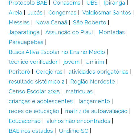
Protocolo BAE
Conasems
UBS
Ipiranga
Areia
Jucás
Congemas
Valdiosmar Santos
Messias
Nova Canaã
São Roberto
Japaratinga
Assunção do Piauí
Montadas
Parauapebas
Busca Ativa Escolar no Ensino Médio
técnico verificador
jovem
Umirim
Peritoró
Cerejeiras
atividades obrigatórias
resultado sistêmico 2
Região Nordeste
Censo Escolar 2025
matrículas
crianças e adolescentes
lançamento
redes de educação
matriz de autoavaliação
Educacenso
alunos não encontrados
BAE nos estados
Undime SC