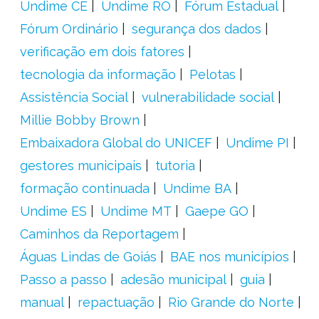
Undime CE
Undime RO
Fórum Estadual
Fórum Ordinário
segurança dos dados
verificação em dois fatores
tecnologia da informação
Pelotas
Assistência Social
vulnerabilidade social
Millie Bobby Brown
Embaixadora Global do UNICEF
Undime PI
gestores municipais
tutoria
formação continuada
Undime BA
Undime ES
Undime MT
Gaepe GO
Caminhos da Reportagem
Águas Lindas de Goiás
BAE nos municípios
Passo a passo
adesão municipal
guia
manual
repactuação
Rio Grande do Norte