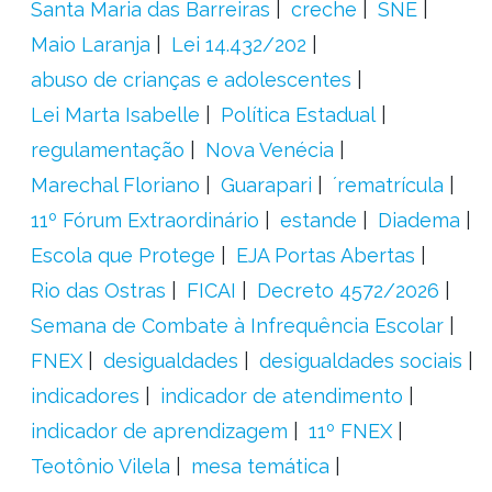
Santa Maria das Barreiras
creche
SNE
Maio Laranja
Lei 14.432/202
abuso de crianças e adolescentes
Lei Marta Isabelle
Política Estadual
regulamentação
Nova Venécia
Marechal Floriano
Guarapari
´rematrícula
11º Fórum Extraordinário
estande
Diadema
Escola que Protege
EJA Portas Abertas
Rio das Ostras
FICAI
Decreto 4572/2026
Semana de Combate à Infrequência Escolar
FNEX
desigualdades
desigualdades sociais
indicadores
indicador de atendimento
indicador de aprendizagem
11º FNEX
Teotônio Vilela
mesa temática