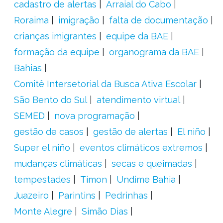
cadastro de alertas
Arraial do Cabo
Roraima
imigração
falta de documentação
crianças imigrantes
equipe da BAE
formação da equipe
organograma da BAE
Bahias
Comitê Intersetorial da Busca Ativa Escolar
São Bento do Sul
atendimento virtual
SEMED
nova programação
gestão de casos
gestão de alertas
El niño
Super el niño
eventos climáticos extremos
mudanças climáticas
secas e queimadas
tempestades
Timon
Undime Bahia
Juazeiro
Parintins
Pedrinhas
Monte Alegre
Simão Dias