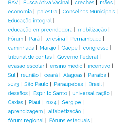
BAV
Busca Ativa Vacinal
creches
mães
economia
palestra
Conselhos Municipais
Educação integral
educação empreendedora
mobilização
Fórum
Pará
teresina
Pernambuco
caminhada
Marajó
Gaepe
congresso
tribunal de contas
Governo Federal
evasão escolar
ensino médio
incentivo
Sul
reunião
ceará
Alagoas
Paraíba
2023
São Paulo
Paraupebas
Brasil
desafios
Espírito Santo
universalização
Caxias
Piauí
2024
Sergipe
aprendizagem
alfabetização
fórum regional
Fóruns estaduais