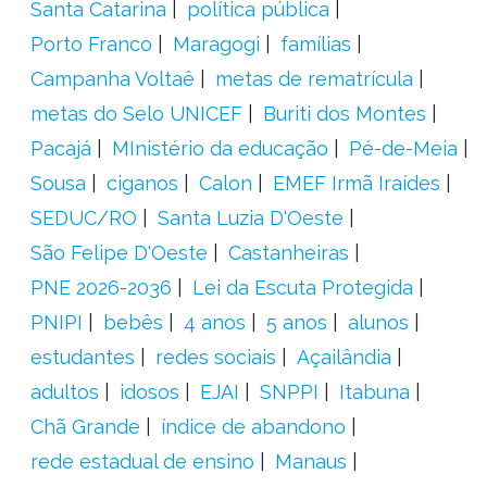
Santa Catarina
política pública
Porto Franco
Maragogi
famílias
Campanha Voltaê
metas de rematrícula
metas do Selo UNICEF
Buriti dos Montes
Pacajá
MInistério da educação
Pé-de-Meia
Sousa
ciganos
Calon
EMEF Irmã Iraídes
SEDUC/RO
Santa Luzia D'Oeste
São Felipe D'Oeste
Castanheiras
PNE 2026-2036
Lei da Escuta Protegida
PNIPI
bebês
4 anos
5 anos
alunos
estudantes
redes sociais
Açailândia
adultos
idosos
EJAI
SNPPI
Itabuna
Chã Grande
índice de abandono
rede estadual de ensino
Manaus