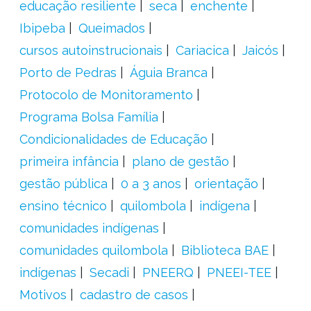
educação resiliente
seca
enchente
Ibipeba
Queimados
cursos autoinstrucionais
Cariacica
Jaicós
Porto de Pedras
Águia Branca
Protocolo de Monitoramento
Programa Bolsa Família
Condicionalidades de Educação
primeira infância
plano de gestão
gestão pública
0 a 3 anos
orientação
ensino técnico
quilombola
indígena
comunidades indígenas
comunidades quilombola
Biblioteca BAE
indígenas
Secadi
PNEERQ
PNEEI-TEE
Motivos
cadastro de casos