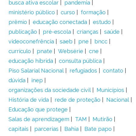
busca ativa escolar
pandemia
ministério público
curso
formação
prêmio
educação conectada
estudo
publicação
pré-escola
crianças
saúde
videoconefrência
saeb
pne
bncc
currículo
pnate
Websérie
cne
educação híbrida
consulta pública
Piso Salarial Nacional
refugiados
contato
dúvida
inep
organizações da sociedade civil
Municípios
História de vida
rede de proteção
Nacional
Educação que protege
Salas de aprendizagem
TAM
Mutirão
capitais
parcerias
Bahia
Bate papo