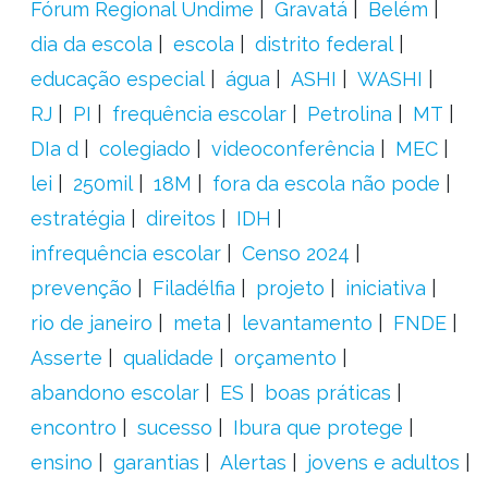
Fórum Regional Undime
Gravatá
Belém
dia da escola
escola
distrito federal
educação especial
água
ASHI
WASHI
RJ
PI
frequência escolar
Petrolina
MT
DIa d
colegiado
videoconferência
MEC
lei
250mil
18M
fora da escola não pode
estratégia
direitos
IDH
infrequência escolar
Censo 2024
prevenção
Filadélfia
projeto
iniciativa
rio de janeiro
meta
levantamento
FNDE
Asserte
qualidade
orçamento
abandono escolar
ES
boas práticas
encontro
sucesso
Ibura que protege
ensino
garantias
Alertas
jovens e adultos