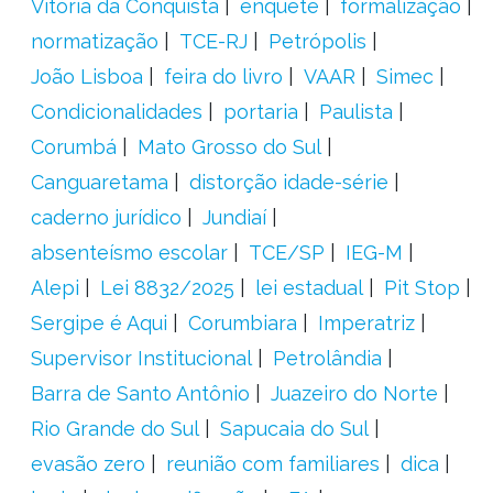
Vitória da Conquista
enquete
formalização
normatização
TCE-RJ
Petrópolis
João Lisboa
feira do livro
VAAR
Simec
Condicionalidades
portaria
Paulista
Corumbá
Mato Grosso do Sul
Canguaretama
distorção idade-série
caderno jurídico
Jundiaí
absenteísmo escolar
TCE/SP
IEG-M
Alepi
Lei 8832/2025
lei estadual
Pit Stop
Sergipe é Aqui
Corumbiara
Imperatriz
Supervisor Institucional
Petrolândia
Barra de Santo Antônio
Juazeiro do Norte
Rio Grande do Sul
Sapucaia do Sul
evasão zero
reunião com familiares
dica