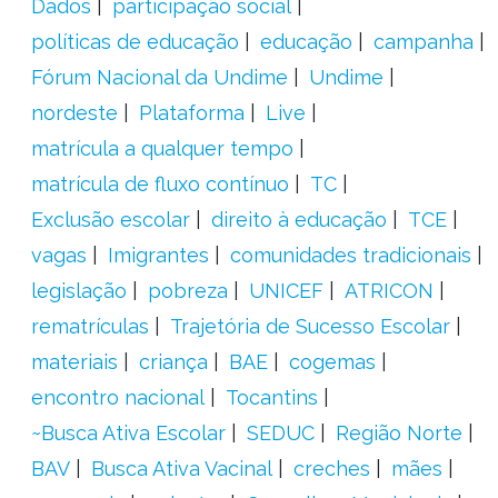
Dados
participação social
políticas de educação
educação
campanha
Fórum Nacional da Undime
Undime
nordeste
Plataforma
Live
matrícula a qualquer tempo
matrícula de fluxo contínuo
TC
Exclusão escolar
direito à educação
TCE
vagas
Imigrantes
comunidades tradicionais
legislação
pobreza
UNICEF
ATRICON
rematrículas
Trajetória de Sucesso Escolar
materiais
criança
BAE
cogemas
encontro nacional
Tocantins
~Busca Ativa Escolar
SEDUC
Região Norte
BAV
Busca Ativa Vacinal
creches
mães