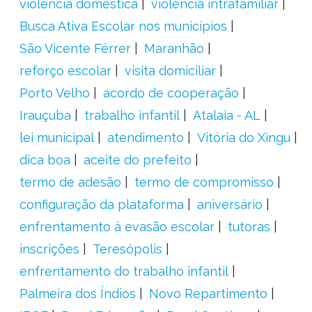
violência doméstica
violência intrafamiliar
Busca Ativa Escolar nos municípios
São Vicente Férrer
Maranhão
reforço escolar
visita domiciliar
Porto Velho
acordo de cooperação
Irauçuba
trabalho infantil
Atalaia - AL
lei municipal
atendimento
Vitória do Xingu
dica boa
aceite do prefeito
termo de adesão
termo de compromisso
configuração da plataforma
aniversário
enfrentamento à evasão escolar
tutoras
inscrições
Teresópolis
enfrentamento do trabalho infantil
Palmeira dos Índios
Novo Repartimento