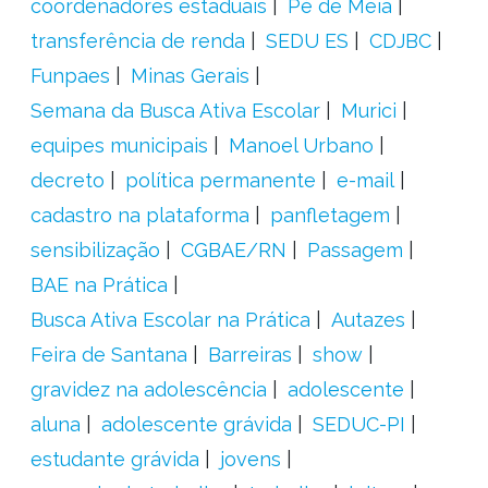
coordenadores estaduais
Pé de Meia
transferência de renda
SEDU ES
CDJBC
Funpaes
Minas Gerais
Semana da Busca Ativa Escolar
Murici
equipes municipais
Manoel Urbano
decreto
política permanente
e-mail
cadastro na plataforma
panfletagem
sensibilização
CGBAE/RN
Passagem
BAE na Prática
Busca Ativa Escolar na Prática
Autazes
Feira de Santana
Barreiras
show
gravidez na adolescência
adolescente
aluna
adolescente grávida
SEDUC-PI
estudante grávida
jovens