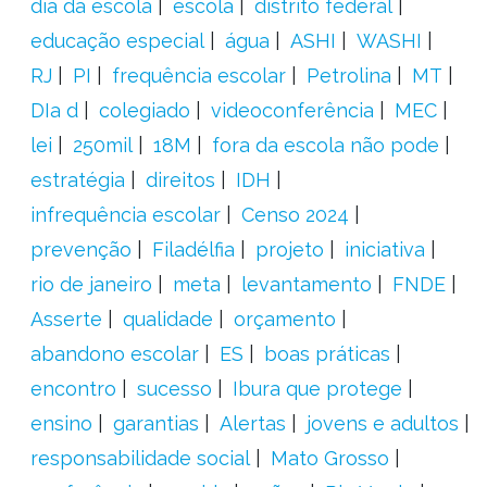
dia da escola
escola
distrito federal
educação especial
água
ASHI
WASHI
RJ
PI
frequência escolar
Petrolina
MT
DIa d
colegiado
videoconferência
MEC
lei
250mil
18M
fora da escola não pode
estratégia
direitos
IDH
infrequência escolar
Censo 2024
prevenção
Filadélfia
projeto
iniciativa
rio de janeiro
meta
levantamento
FNDE
Asserte
qualidade
orçamento
abandono escolar
ES
boas práticas
encontro
sucesso
Ibura que protege
ensino
garantias
Alertas
jovens e adultos
responsabilidade social
Mato Grosso