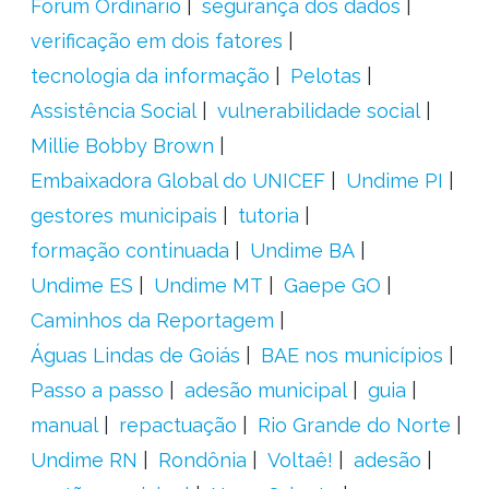
Fórum Ordinário
segurança dos dados
verificação em dois fatores
tecnologia da informação
Pelotas
Assistência Social
vulnerabilidade social
Millie Bobby Brown
Embaixadora Global do UNICEF
Undime PI
gestores municipais
tutoria
formação continuada
Undime BA
Undime ES
Undime MT
Gaepe GO
Caminhos da Reportagem
Águas Lindas de Goiás
BAE nos municípios
Passo a passo
adesão municipal
guia
manual
repactuação
Rio Grande do Norte
Undime RN
Rondônia
Voltaê!
adesão