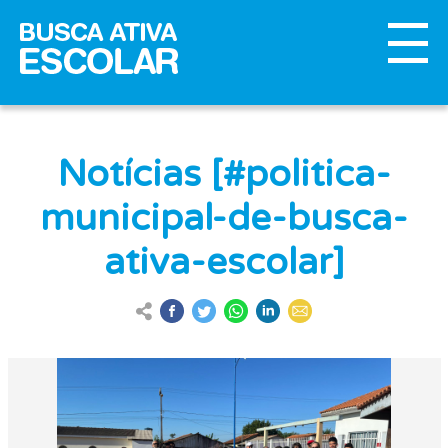
Notícias [#politica-
municipal-de-busca-
ativa-escolar]