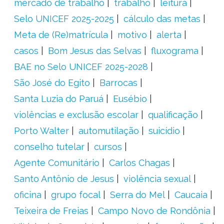
mercado de trabalho
trabalho
leitura
Selo UNICEF 2025-2025
cálculo das metas
Meta de (Re)matrícula
motivo
alerta
casos
Bom Jesus das Selvas
fluxograma
BAE no Selo UNICEF 2025-2028
São José do Egito
Barrocas
Santa Luzia do Paruá
Eusébio
violências e exclusão escolar
qualificação
Porto Walter
automutilação
suicídio
conselho tutelar
cursos
Agente Comunitário
Carlos Chagas
Santo Antônio de Jesus
violência sexual
oficina
grupo focal
Serra do Mel
Caucaia
Teixeira de Freias
Campo Novo de Rondônia