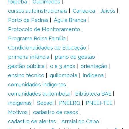
Ibipeba
Queimados
cursos autoinstrucionais
Cariacica
Jaicós
Porto de Pedras
Águia Branca
Protocolo de Monitoramento
Programa Bolsa Família
Condicionalidades de Educação
primeira infância
plano de gestão
gestão pública
0 a 3 anos
orientação
ensino técnico
quilombola
indígena
comunidades indígenas
comunidades quilombola
Biblioteca BAE
indígenas
Secadi
PNEERQ
PNEEI-TEE
Motivos
cadastro de casos
cadastro de alertas
Arraial do Cabo