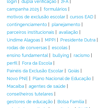
login
dupla verificação
2FA
campanha 2025
formulários
motivos de exclusão escolar
cursos EAD
contingenciamento
planejamento
parceiros institucionais
avaliação
Undime Alagoas
MPPI
Presidente Dutra
rodas de conversas
escolas
ensino fundamental
bullying
racismo
perfil
Fora da Escola
Painéis da Exclusão Escolar
Goiás
Novo PNE
Plano Nacional de Educação
Macaíba
agentes de saúde
conselheiros tutelares
gestores de educação
Bolsa Família