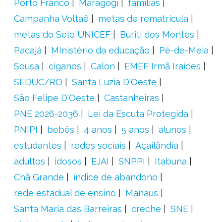
Porto Franco
Maragogi
famílias
Campanha Voltaê
metas de rematrícula
metas do Selo UNICEF
Buriti dos Montes
Pacajá
MInistério da educação
Pé-de-Meia
Sousa
ciganos
Calon
EMEF Irmã Iraídes
SEDUC/RO
Santa Luzia D'Oeste
São Felipe D'Oeste
Castanheiras
PNE 2026-2036
Lei da Escuta Protegida
PNIPI
bebês
4 anos
5 anos
alunos
estudantes
redes sociais
Açailândia
adultos
idosos
EJAI
SNPPI
Itabuna
Chã Grande
índice de abandono
rede estadual de ensino
Manaus
Santa Maria das Barreiras
creche
SNE