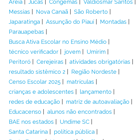
Areia
Jucás
Congemas
Valdiosmar Santos
Messias
Nova Canaã
São Roberto
Japaratinga
Assunção do Piauí
Montadas
Parauapebas
Busca Ativa Escolar no Ensino Médio
técnico verificador
jovem
Umirim
Peritoró
Cerejeiras
atividades obrigatórias
resultado sistêmico 2
Região Nordeste
Censo Escolar 2025
matrículas
crianças e adolescentes
lançamento
redes de educação
matriz de autoavaliação
Educacenso
alunos não encontrados
BAE nos estados
Undime SC
Santa Catarina
política pública