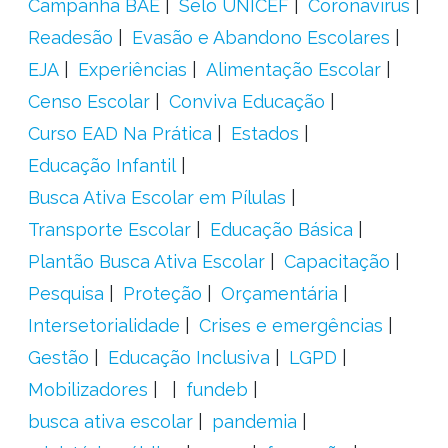
Campanha BAE
Selo UNICEF
Coronavírus
Readesão
Evasão e Abandono Escolares
EJA
Experiências
Alimentação Escolar
Censo Escolar
Conviva Educação
Curso EAD Na Prática
Estados
Educação Infantil
Busca Ativa Escolar em Pílulas
Transporte Escolar
Educação Básica
Plantão Busca Ativa Escolar
Capacitação
Pesquisa
Proteção
Orçamentária
Intersetorialidade
Crises e emergências
Gestão
Educação Inclusiva
LGPD
Mobilizadores
fundeb
busca ativa escolar
pandemia