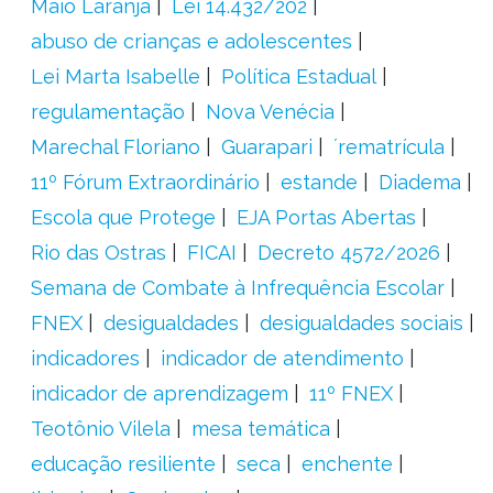
Maio Laranja
Lei 14.432/202
abuso de crianças e adolescentes
Lei Marta Isabelle
Política Estadual
regulamentação
Nova Venécia
Marechal Floriano
Guarapari
´rematrícula
11º Fórum Extraordinário
estande
Diadema
Escola que Protege
EJA Portas Abertas
Rio das Ostras
FICAI
Decreto 4572/2026
Semana de Combate à Infrequência Escolar
FNEX
desigualdades
desigualdades sociais
indicadores
indicador de atendimento
indicador de aprendizagem
11º FNEX
Teotônio Vilela
mesa temática
educação resiliente
seca
enchente