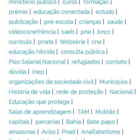
ministério público
curso
formação
prêmio
educação conectada
estudo
publicação
pré-escola
crianças
saúde
videoconefrência
saeb
pne
bncc
currículo
pnate
Websérie
cne
educação híbrida
consulta pública
Piso Salarial Nacional
refugiados
contato
dúvida
inep
organizações da sociedade civil
Municípios
História de vida
rede de proteção
Nacional
Educação que protege
Salas de aprendizagem
TAM
Mutirão
capitais
parcerias
Bahia
Bate papo
amazonas
Aviso
Pnad
Analfabetismo