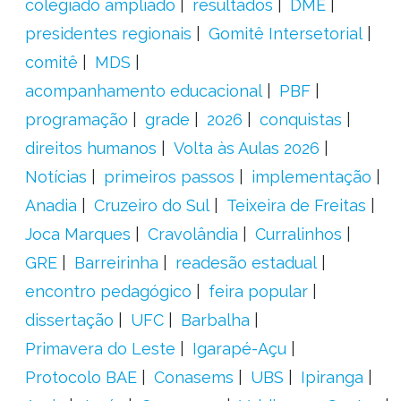
colegiado ampliado
resultados
DME
presidentes regionais
Gomitê Intersetorial
comitê
MDS
acompanhamento educacional
PBF
programação
grade
2026
conquistas
direitos humanos
Volta às Aulas 2026
Notícias
primeiros passos
implementação
Anadia
Cruzeiro do Sul
Teixeira de Freitas
Joca Marques
Cravolândia
Curralinhos
GRE
Barreirinha
readesão estadual
encontro pedagógico
feira popular
dissertação
UFC
Barbalha
Primavera do Leste
Igarapé-Açu
Protocolo BAE
Conasems
UBS
Ipiranga