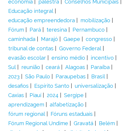
economia
palestra
Conselhos Municipais
Educação integral
educação empreendedora
mobilização
Fórum
Pará
teresina
Pernambuco
caminhada
Marajó
Gaepe
congresso
tribunal de contas
Governo Federal
evasão escolar
ensino médio
incentivo
Sul
reunião
ceará
Alagoas
Paraíba
2023
São Paulo
Paraupebas
Brasil
desafios
Espírito Santo
universalização
Caxias
Piauí
2024
Sergipe
aprendizagem
alfabetização
fórum regional
Fóruns estaduais
Fórum Regional Undime
Gravatá
Belém