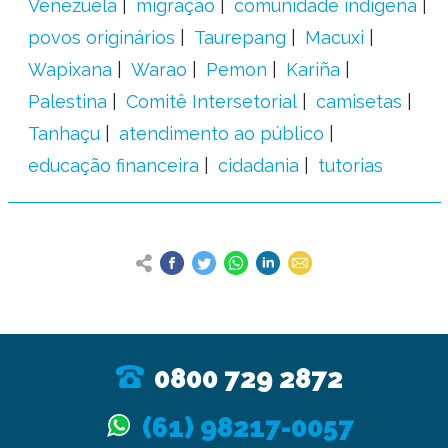
Venezuela
migração
comunidade indígena
povos originários
Taurepang
Macuxi
Wapixana
Warao
Pemon
Kariña
Palestina
Comitê Intersetorial
camisetas
Tanhaçu
atendimento ao público
educação financeira
cidadania
tutorias
0800 729 2872
(61) 98217-0057