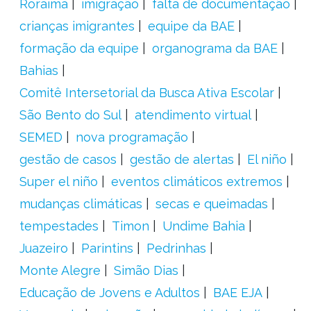
Roraima
imigração
falta de documentação
crianças imigrantes
equipe da BAE
formação da equipe
organograma da BAE
Bahias
Comitê Intersetorial da Busca Ativa Escolar
São Bento do Sul
atendimento virtual
SEMED
nova programação
gestão de casos
gestão de alertas
El niño
Super el niño
eventos climáticos extremos
mudanças climáticas
secas e queimadas
tempestades
Timon
Undime Bahia
Juazeiro
Parintins
Pedrinhas
Monte Alegre
Simão Dias
Educação de Jovens e Adultos
BAE EJA