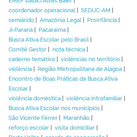
EMEF Valdici Alves Baier
coordenador operacional
SEDUC-AM
semiárido
Amazônia Legal
Proinfância
Ji-Paraná
Pacaraima
Busca Ativa Escolar pelo Brasil
Comitê Gestor
nota técnica
caderno temático
violências no território
violência
Região Metropolitana de Alagoa
Encontro de Boas Práticas da Busca Ativa
Escolar
violência doméstica
violência intrafamiliar
Busca Ativa Escolar nos municípios
São Vicente Férrer
Maranhão
reforço escolar
visita domiciliar