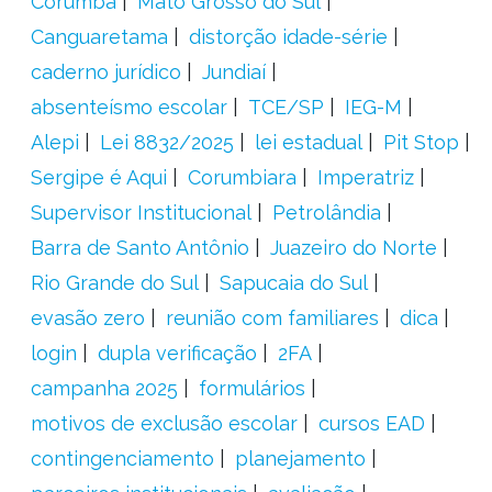
Corumbá
Mato Grosso do Sul
Canguaretama
distorção idade-série
caderno jurídico
Jundiaí
absenteísmo escolar
TCE/SP
IEG-M
Alepi
Lei 8832/2025
lei estadual
Pit Stop
Sergipe é Aqui
Corumbiara
Imperatriz
Supervisor Institucional
Petrolândia
Barra de Santo Antônio
Juazeiro do Norte
Rio Grande do Sul
Sapucaia do Sul
evasão zero
reunião com familiares
dica
login
dupla verificação
2FA
campanha 2025
formulários
motivos de exclusão escolar
cursos EAD
contingenciamento
planejamento