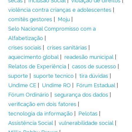
secas
Inclusão Social
violação de direitos
violência contra crianças e adolescentes
comitês gestores
Moju
Selo Nacional Compromisso com a
Alfabetização
crises sociais
crises sanitárias
aquecimento global
readesão municipal
Relatos de Experiência
casos de sucesso
suporte
suporte tecnico
tira dúvidas
Undime CE
Undime RO
Fórum Estadual
Fórum Ordinário
segurança dos dados
verificação em dois fatores
tecnologia da informação
Pelotas
Assistência Social
vulnerabilidade social