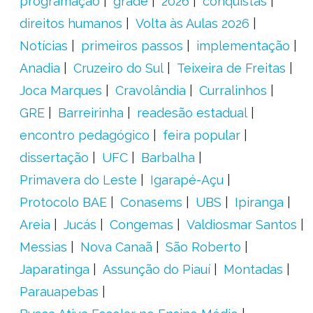
programação
grade
2026
conquistas
direitos humanos
Volta às Aulas 2026
Notícias
primeiros passos
implementação
Anadia
Cruzeiro do Sul
Teixeira de Freitas
Joca Marques
Cravolândia
Curralinhos
GRE
Barreirinha
readesão estadual
encontro pedagógico
feira popular
dissertação
UFC
Barbalha
Primavera do Leste
Igarapé-Açu
Protocolo BAE
Conasems
UBS
Ipiranga
Areia
Jucás
Congemas
Valdiosmar Santos
Messias
Nova Canaã
São Roberto
Japaratinga
Assunção do Piauí
Montadas
Parauapebas