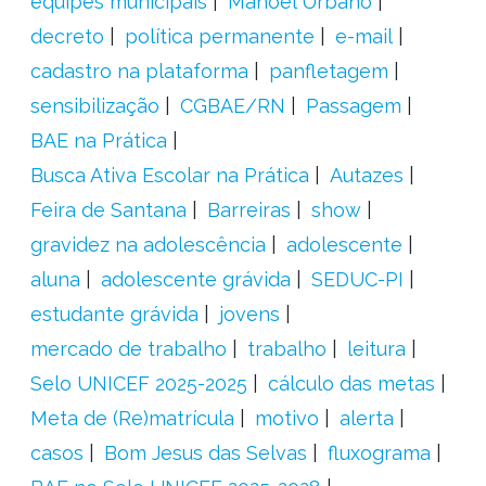
equipes municipais
Manoel Urbano
decreto
política permanente
e-mail
cadastro na plataforma
panfletagem
sensibilização
CGBAE/RN
Passagem
BAE na Prática
Busca Ativa Escolar na Prática
Autazes
Feira de Santana
Barreiras
show
gravidez na adolescência
adolescente
aluna
adolescente grávida
SEDUC-PI
estudante grávida
jovens
mercado de trabalho
trabalho
leitura
Selo UNICEF 2025-2025
cálculo das metas
Meta de (Re)matrícula
motivo
alerta
casos
Bom Jesus das Selvas
fluxograma