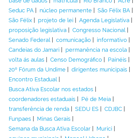
base de dados
matrícula
Rio Branco
Acre
Seduc PA
núcleo permanente
São Félix BA
São Félix
projeto de lei
Agenda Legislativa
proposição legislativa
Congresso Nacional
Senado Federal
comunicação
informativo
Candeias do Jamari
permanência na escola
volta ás aulas
Censo Demográfico
Painéis
20º Fórum da Undime
dirigentes municipais
Encontro Estadual
Busca Ativa Escolar nos estados
coordenadores estaduais
Pé de Meia
transferência de renda
SEDU ES
CDJBC
Funpaes
Minas Gerais
Semana da Busca Ativa Escolar
Murici