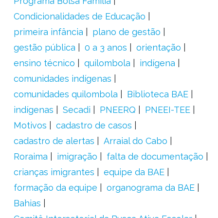
Programa Bolsa Família
Condicionalidades de Educação
primeira infância
plano de gestão
gestão pública
0 a 3 anos
orientação
ensino técnico
quilombola
indígena
comunidades indígenas
comunidades quilombola
Biblioteca BAE
indígenas
Secadi
PNEERQ
PNEEI-TEE
Motivos
cadastro de casos
cadastro de alertas
Arraial do Cabo
Roraima
imigração
falta de documentação
crianças imigrantes
equipe da BAE
formação da equipe
organograma da BAE
Bahias