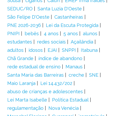
Sousa
ciganos
Calon
EMEF Irmã Iraídes
SEDUC/RO
Santa Luzia D'Oeste
São Felipe D'Oeste
Castanheiras
PNE 2026-2036
Lei da Escuta Protegida
PNIPI
bebês
4 anos
5 anos
alunos
estudantes
redes sociais
Açailândia
adultos
idosos
EJAI
SNPPI
Itabuna
Chã Grande
índice de abandono
rede estadual de ensino
Manaus
Santa Maria das Barreiras
creche
SNE
Maio Laranja
Lei 14.432/202
abuso de crianças e adolescentes
Lei Marta Isabelle
Política Estadual
regulamentação
Nova Venécia