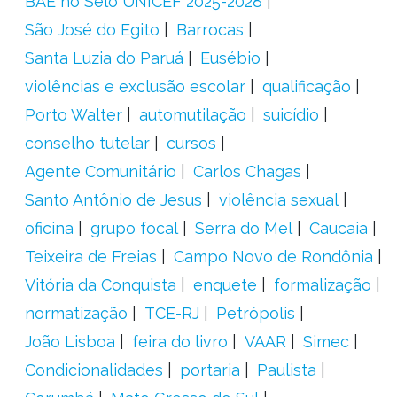
BAE no Selo UNICEF 2025-2028
São José do Egito
Barrocas
Santa Luzia do Paruá
Eusébio
violências e exclusão escolar
qualificação
Porto Walter
automutilação
suicídio
conselho tutelar
cursos
Agente Comunitário
Carlos Chagas
Santo Antônio de Jesus
violência sexual
oficina
grupo focal
Serra do Mel
Caucaia
Teixeira de Freias
Campo Novo de Rondônia
Vitória da Conquista
enquete
formalização
normatização
TCE-RJ
Petrópolis
João Lisboa
feira do livro
VAAR
Simec
Condicionalidades
portaria
Paulista