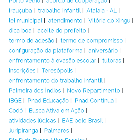
Porto Velho
acordo de cooperação
Irauçuba
trabalho infantil
Atalaia - AL
lei municipal
atendimento
Vitória do Xingu
dica boa
aceite do prefeito
termo de adesão
termo de compromisso
configuração da plataforma
aniversário
enfrentamento à evasão escolar
tutoras
inscrições
Teresópolis
enfrentamento do trabalho infantil
Palmeira dos Índios
Novo Repartimento
IBGE
Pnad Educação
Pnad Contínua
Codó
Busca Ativa em Ação
atividades lúdicas
BAE pelo Brasil
Juripiranga
Palmares