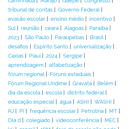
caminhada
Marajó
Gaepe
congresso
tribunal de contas
Governo Federal
evasão escolar
ensino médio
incentivo
Sul
reunião
ceará
Alagoas
Paraíba
2023
São Paulo
Paraupebas
Brasil
desafios
Espírito Santo
universalização
Caxias
Piauí
2024
Sergipe
aprendizagem
alfabetização
fórum regional
Fóruns estaduais
Fórum Regional Undime
Gravatá
Belém
dia da escola
escola
distrito federal
educação especial
água
ASHI
WASHI
RJ
PI
frequência escolar
Petrolina
MT
DIa d
colegiado
videoconferência
MEC