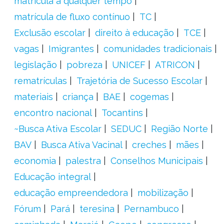
matrícula a qualquer tempo
matrícula de fluxo contínuo
TC
Exclusão escolar
direito à educação
TCE
vagas
Imigrantes
comunidades tradicionais
legislação
pobreza
UNICEF
ATRICON
rematrículas
Trajetória de Sucesso Escolar
materiais
criança
BAE
cogemas
encontro nacional
Tocantins
~Busca Ativa Escolar
SEDUC
Região Norte
BAV
Busca Ativa Vacinal
creches
mães
economia
palestra
Conselhos Municipais
Educação integral
educação empreendedora
mobilização
Fórum
Pará
teresina
Pernambuco