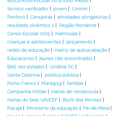
Busca Ativa Escolar no Ensino Médio
técnico verificador
jovem
Umirim
Peritoró
Cerejeiras
atividades obrigatórias
resultado sistêmico 2
Região Nordeste
Censo Escolar 2025
matrículas
crianças e adolescentes
lançamento
redes de educação
matriz de autoavaliação
Educacenso
alunos não encontrados
BAE nos estados
Undime SC
Santa Catarina
política pública
Porto Franco
Maragogi
famílias
Campanha Voltaê
metas de rematrícula
metas do Selo UNICEF
Buriti dos Montes
Pacajá
MInistério da educação
Pé-de-Meia