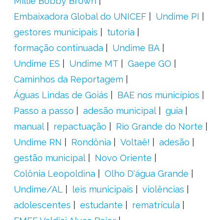
Millie Bobby Brown
Embaixadora Global do UNICEF
Undime PI
gestores municipais
tutoria
formação continuada
Undime BA
Undime ES
Undime MT
Gaepe GO
Caminhos da Reportagem
Águas Lindas de Goiás
BAE nos municípios
Passo a passo
adesão municipal
guia
manual
repactuação
Rio Grande do Norte
Undime RN
Rondônia
Voltaê!
adesão
gestão municipal
Novo Oriente
Colônia Leopoldina
Olho D'água Grande
Undime/AL
leis municipais
violências
adolescentes
estudante
rematrícula