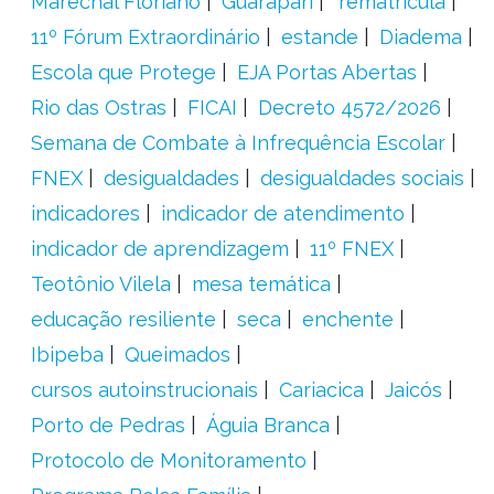
Marechal Floriano
Guarapari
´rematrícula
11º Fórum Extraordinário
estande
Diadema
Escola que Protege
EJA Portas Abertas
Rio das Ostras
FICAI
Decreto 4572/2026
Semana de Combate à Infrequência Escolar
FNEX
desigualdades
desigualdades sociais
indicadores
indicador de atendimento
indicador de aprendizagem
11º FNEX
Teotônio Vilela
mesa temática
educação resiliente
seca
enchente
Ibipeba
Queimados
cursos autoinstrucionais
Cariacica
Jaicós
Porto de Pedras
Águia Branca
Protocolo de Monitoramento