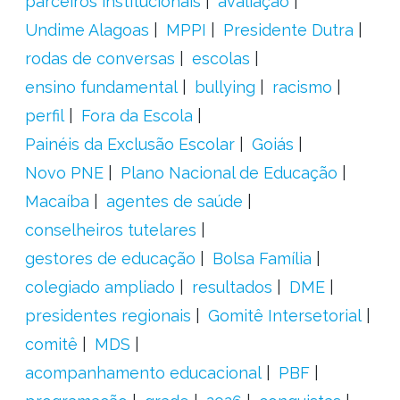
parceiros institucionais
avaliação
Undime Alagoas
MPPI
Presidente Dutra
rodas de conversas
escolas
ensino fundamental
bullying
racismo
perfil
Fora da Escola
Painéis da Exclusão Escolar
Goiás
Novo PNE
Plano Nacional de Educação
Macaíba
agentes de saúde
conselheiros tutelares
gestores de educação
Bolsa Família
colegiado ampliado
resultados
DME
presidentes regionais
Gomitê Intersetorial
comitê
MDS
acompanhamento educacional
PBF