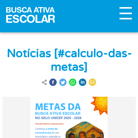
Notícias [#calculo-das-
metas]