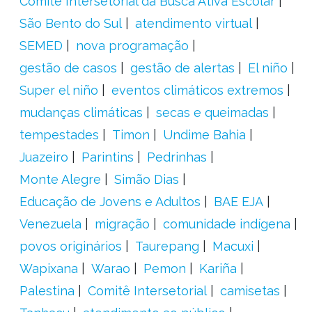
Comitê Intersetorial da Busca Ativa Escolar
São Bento do Sul
atendimento virtual
SEMED
nova programação
gestão de casos
gestão de alertas
El niño
Super el niño
eventos climáticos extremos
mudanças climáticas
secas e queimadas
tempestades
Timon
Undime Bahia
Juazeiro
Parintins
Pedrinhas
Monte Alegre
Simão Dias
Educação de Jovens e Adultos
BAE EJA
Venezuela
migração
comunidade indígena
povos originários
Taurepang
Macuxi
Wapixana
Warao
Pemon
Kariña
Palestina
Comitê Intersetorial
camisetas