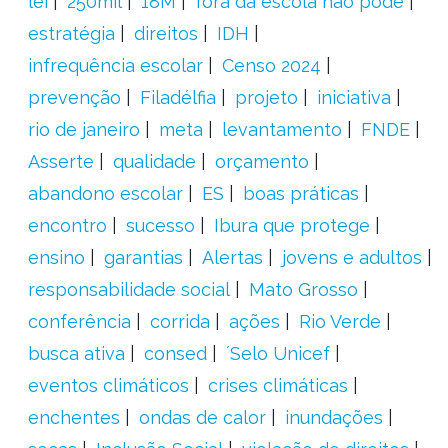
lei
250mil
18M
fora da escola não pode
estratégia
direitos
IDH
infrequência escolar
Censo 2024
prevenção
Filadélfia
projeto
iniciativa
rio de janeiro
meta
levantamento
FNDE
Asserte
qualidade
orçamento
abandono escolar
ES
boas práticas
encontro
sucesso
Ibura que protege
ensino
garantias
Alertas
jovens e adultos
responsabilidade social
Mato Grosso
conferência
corrida
ações
Rio Verde
busca ativa
consed
´Selo Unicef
eventos climáticos
crises climáticas
enchentes
ondas de calor
inundações