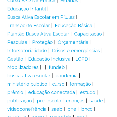
Curso EAD Na Prática
Estados
Educação Infantil
Busca Ativa Escolar em Pílulas
Transporte Escolar
Educação Básica
Plantão Busca Ativa Escolar
Capacitação
Pesquisa
Proteção
Orçamentária
Intersetorialidade
Crises e emergências
Gestão
Educação Inclusiva
LGPD
Mobilizadores
fundeb
busca ativa escolar
pandemia
ministério público
curso
formação
prêmio
educação conectada
estudo
publicação
pré-escola
crianças
saúde
videoconefrência
saeb
pne
bncc