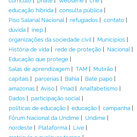
currículo
pnate
Websérie
cne
educação híbrida
consulta pública
Piso Salarial Nacional
refugiados
contato
dúvida
inep
organizações da sociedade civil
Municípios
História de vida
rede de proteção
Nacional
Educação que protege
Salas de aprendizagem
TAM
Mutirão
capitais
parcerias
Bahia
Bate papo
amazonas
Aviso
Pnad
Analfabetismo
Dados
participação social
políticas de educação
educação
campanha
Fórum Nacional da Undime
Undime
nordeste
Plataforma
Live