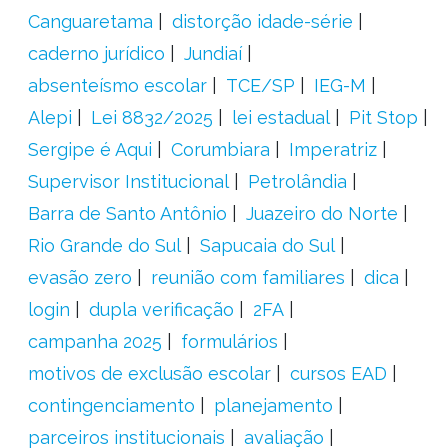
Canguaretama
distorção idade-série
caderno jurídico
Jundiaí
absenteísmo escolar
TCE/SP
IEG-M
Alepi
Lei 8832/2025
lei estadual
Pit Stop
Sergipe é Aqui
Corumbiara
Imperatriz
Supervisor Institucional
Petrolândia
Barra de Santo Antônio
Juazeiro do Norte
Rio Grande do Sul
Sapucaia do Sul
evasão zero
reunião com familiares
dica
login
dupla verificação
2FA
campanha 2025
formulários
motivos de exclusão escolar
cursos EAD
contingenciamento
planejamento
parceiros institucionais
avaliação