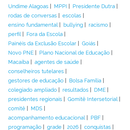
Undime Alagoas
MPPI
Presidente Dutra
rodas de conversas
escolas
ensino fundamental
bullying
racismo
perfil
Fora da Escola
Painéis da Exclusão Escolar
Goiás
Novo PNE
Plano Nacional de Educação
Macaíba
agentes de saúde
conselheiros tutelares
gestores de educação
Bolsa Família
colegiado ampliado
resultados
DME
presidentes regionais
Gomitê Intersetorial
comitê
MDS
acompanhamento educacional
PBF
programação
grade
2026
conquistas