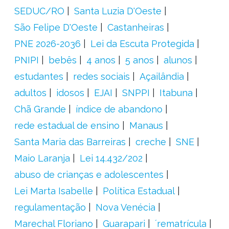
SEDUC/RO
Santa Luzia D'Oeste
São Felipe D'Oeste
Castanheiras
PNE 2026-2036
Lei da Escuta Protegida
PNIPI
bebês
4 anos
5 anos
alunos
estudantes
redes sociais
Açailândia
adultos
idosos
EJAI
SNPPI
Itabuna
Chã Grande
índice de abandono
rede estadual de ensino
Manaus
Santa Maria das Barreiras
creche
SNE
Maio Laranja
Lei 14.432/202
abuso de crianças e adolescentes
Lei Marta Isabelle
Política Estadual
regulamentação
Nova Venécia
Marechal Floriano
Guarapari
´rematrícula