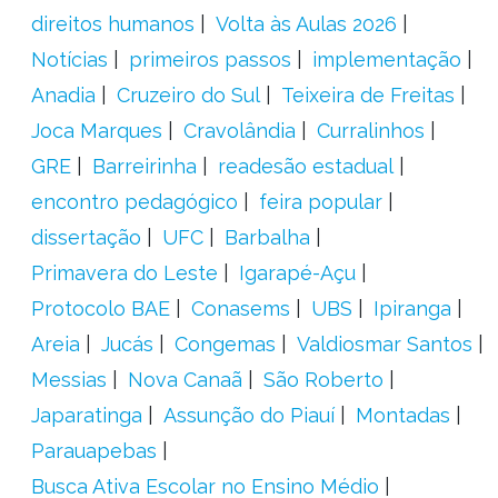
direitos humanos
Volta às Aulas 2026
Notícias
primeiros passos
implementação
Anadia
Cruzeiro do Sul
Teixeira de Freitas
Joca Marques
Cravolândia
Curralinhos
GRE
Barreirinha
readesão estadual
encontro pedagógico
feira popular
dissertação
UFC
Barbalha
Primavera do Leste
Igarapé-Açu
Protocolo BAE
Conasems
UBS
Ipiranga
Areia
Jucás
Congemas
Valdiosmar Santos
Messias
Nova Canaã
São Roberto
Japaratinga
Assunção do Piauí
Montadas
Parauapebas
Busca Ativa Escolar no Ensino Médio