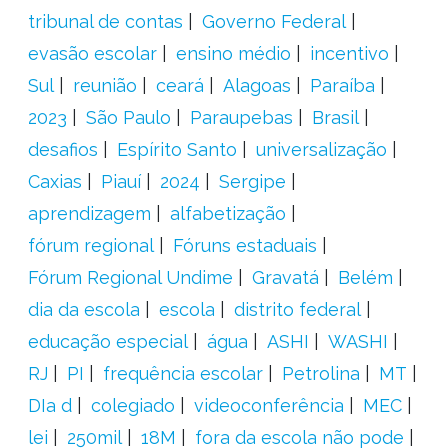
tribunal de contas
Governo Federal
evasão escolar
ensino médio
incentivo
Sul
reunião
ceará
Alagoas
Paraíba
2023
São Paulo
Paraupebas
Brasil
desafios
Espírito Santo
universalização
Caxias
Piauí
2024
Sergipe
aprendizagem
alfabetização
fórum regional
Fóruns estaduais
Fórum Regional Undime
Gravatá
Belém
dia da escola
escola
distrito federal
educação especial
água
ASHI
WASHI
RJ
PI
frequência escolar
Petrolina
MT
DIa d
colegiado
videoconferência
MEC
lei
250mil
18M
fora da escola não pode