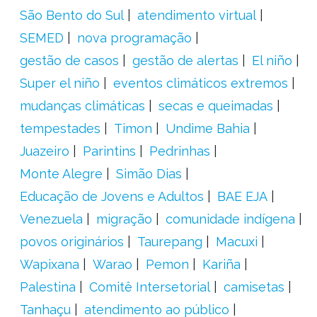
São Bento do Sul
atendimento virtual
SEMED
nova programação
gestão de casos
gestão de alertas
El niño
Super el niño
eventos climáticos extremos
mudanças climáticas
secas e queimadas
tempestades
Timon
Undime Bahia
Juazeiro
Parintins
Pedrinhas
Monte Alegre
Simão Dias
Educação de Jovens e Adultos
BAE EJA
Venezuela
migração
comunidade indígena
povos originários
Taurepang
Macuxi
Wapixana
Warao
Pemon
Kariña
Palestina
Comitê Intersetorial
camisetas
Tanhaçu
atendimento ao público