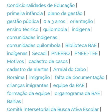
Condicionalidades de Educação
primeira infância
plano de gestão
gestão pública
0 a 3 anos
orientação
ensino técnico
quilombola
indígena
comunidades indígenas
comunidades quilombola
Biblioteca BAE
indígenas
Secadi
PNEERQ
PNEEI-TEE
Motivos
cadastro de casos
cadastro de alertas
Arraial do Cabo
Roraima
imigração
falta de documentação
crianças imigrantes
equipe da BAE
formação da equipe
organograma da BAE
Bahias
Comitê Intersetorial da Busca Ativa Escolar