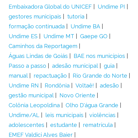
Embaixadora Global do UNICEF
Undime PI
gestores municipais
tutoria
formação continuada
Undime BA
Undime ES
Undime MT
Gaepe GO
Caminhos da Reportagem
Águas Lindas de Goiás
BAE nos municípios
Passo a passo
adesão municipal
guia
manual
repactuação
Rio Grande do Norte
Undime RN
Rondônia
Voltaê!
adesão
gestão municipal
Novo Oriente
Colônia Leopoldina
Olho D'água Grande
Undime/AL
leis municipais
violências
adolescentes
estudante
rematrícula
EMEF Valdici Alves Baier