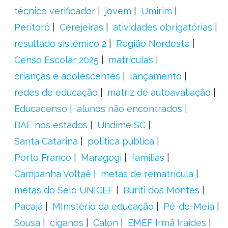
técnico verificador
jovem
Umirim
Peritoró
Cerejeiras
atividades obrigatórias
resultado sistêmico 2
Região Nordeste
Censo Escolar 2025
matrículas
crianças e adolescentes
lançamento
redes de educação
matriz de autoavaliação
Educacenso
alunos não encontrados
BAE nos estados
Undime SC
Santa Catarina
política pública
Porto Franco
Maragogi
famílias
Campanha Voltaê
metas de rematrícula
metas do Selo UNICEF
Buriti dos Montes
Pacajá
MInistério da educação
Pé-de-Meia
Sousa
ciganos
Calon
EMEF Irmã Iraídes