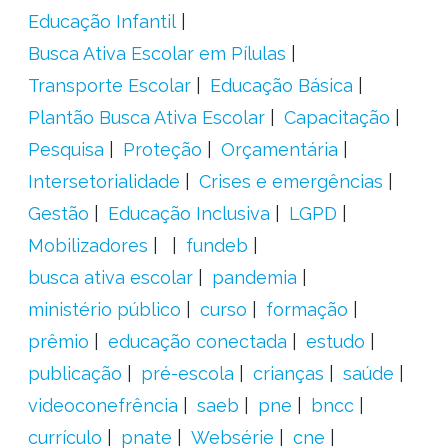
Educação Infantil
Busca Ativa Escolar em Pílulas
Transporte Escolar
Educação Básica
Plantão Busca Ativa Escolar
Capacitação
Pesquisa
Proteção
Orçamentária
Intersetorialidade
Crises e emergências
Gestão
Educação Inclusiva
LGPD
Mobilizadores
fundeb
busca ativa escolar
pandemia
ministério público
curso
formação
prêmio
educação conectada
estudo
publicação
pré-escola
crianças
saúde
videoconefrência
saeb
pne
bncc
currículo
pnate
Websérie
cne