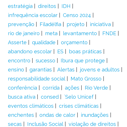
estratégia
direitos
IDH
infrequência escolar
Censo 2024
prevenção
Filadélfia
projeto
iniciativa
rio de janeiro
meta
levantamento
FNDE
Asserte
qualidade
orçamento
abandono escolar
ES
boas práticas
encontro
sucesso
Ibura que protege
ensino
garantias
Alertas
jovens e adultos
responsabilidade social
Mato Grosso
conferência
corrida
ações
Rio Verde
busca ativa
consed
´Selo Unicef
eventos climáticos
crises climáticas
enchentes
ondas de calor
inundações
secas
Inclusão Social
violação de direitos