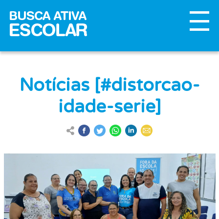
Notícias [#distorcao-
idade-serie]