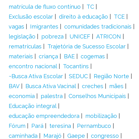
matrícula de fluxo contínuo
TC
Exclusão escolar
direito à educação
TCE
vagas
Imigrantes
comunidades tradicionais
legislação
pobreza
UNICEF
ATRICON
rematrículas
Trajetória de Sucesso Escolar
materiais
criança
BAE
cogemas
encontro nacional
Tocantins
~Busca Ativa Escolar
SEDUC
Região Norte
BAV
Busca Ativa Vacinal
creches
mães
economia
palestra
Conselhos Municipais
Educação integral
educação empreendedora
mobilização
Fórum
Pará
teresina
Pernambuco
caminhada
Marajó
Gaepe
congresso