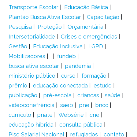
Transporte Escolar
Educação Básica
Plantão Busca Ativa Escolar
Capacitação
Pesquisa
Proteção
Orçamentária
Intersetorialidade
Crises e emergências
Gestão
Educação Inclusiva
LGPD
Mobilizadores
fundeb
busca ativa escolar
pandemia
ministério público
curso
formação
prêmio
educação conectada
estudo
publicação
pré-escola
crianças
saúde
videoconefrência
saeb
pne
bncc
currículo
pnate
Websérie
cne
educação híbrida
consulta pública
Piso Salarial Nacional
refugiados
contato