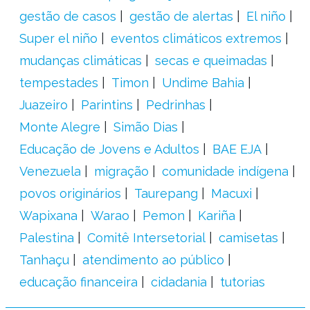
gestão de casos
gestão de alertas
El niño
Super el niño
eventos climáticos extremos
mudanças climáticas
secas e queimadas
tempestades
Timon
Undime Bahia
Juazeiro
Parintins
Pedrinhas
Monte Alegre
Simão Dias
Educação de Jovens e Adultos
BAE EJA
Venezuela
migração
comunidade indígena
povos originários
Taurepang
Macuxi
Wapixana
Warao
Pemon
Kariña
Palestina
Comitê Intersetorial
camisetas
Tanhaçu
atendimento ao público
educação financeira
cidadania
tutorias