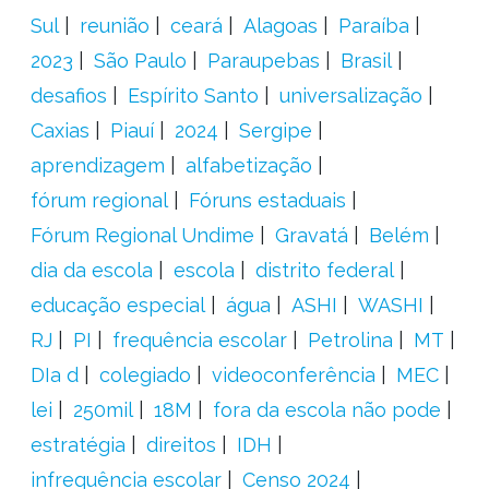
Sul
reunião
ceará
Alagoas
Paraíba
2023
São Paulo
Paraupebas
Brasil
desafios
Espírito Santo
universalização
Caxias
Piauí
2024
Sergipe
aprendizagem
alfabetização
fórum regional
Fóruns estaduais
Fórum Regional Undime
Gravatá
Belém
dia da escola
escola
distrito federal
educação especial
água
ASHI
WASHI
RJ
PI
frequência escolar
Petrolina
MT
DIa d
colegiado
videoconferência
MEC
lei
250mil
18M
fora da escola não pode
estratégia
direitos
IDH
infrequência escolar
Censo 2024