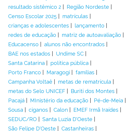
resultado sistêmico 2
Região Nordeste
Censo Escolar 2025
matrículas
crianças e adolescentes
lançamento
redes de educação
matriz de autoavaliação
Educacenso
alunos não encontrados
BAE nos estados
Undime SC
Santa Catarina
política pública
Porto Franco
Maragogi
famílias
Campanha Voltaê
metas de rematrícula
metas do Selo UNICEF
Buriti dos Montes
Pacajá
MInistério da educação
Pé-de-Meia
Sousa
ciganos
Calon
EMEF Irmã Iraídes
SEDUC/RO
Santa Luzia D'Oeste
São Felipe D'Oeste
Castanheiras