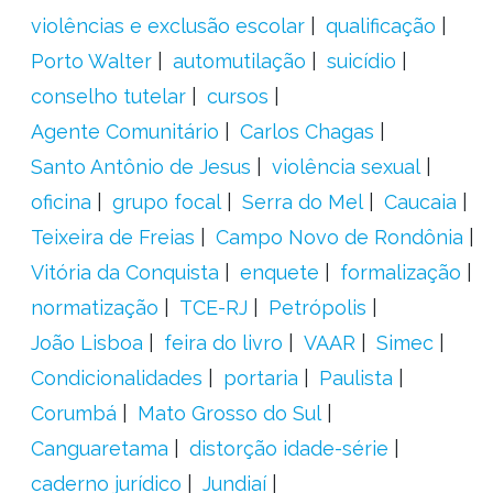
violências e exclusão escolar
qualificação
Porto Walter
automutilação
suicídio
conselho tutelar
cursos
Agente Comunitário
Carlos Chagas
Santo Antônio de Jesus
violência sexual
oficina
grupo focal
Serra do Mel
Caucaia
Teixeira de Freias
Campo Novo de Rondônia
Vitória da Conquista
enquete
formalização
normatização
TCE-RJ
Petrópolis
João Lisboa
feira do livro
VAAR
Simec
Condicionalidades
portaria
Paulista
Corumbá
Mato Grosso do Sul
Canguaretama
distorção idade-série
caderno jurídico
Jundiaí