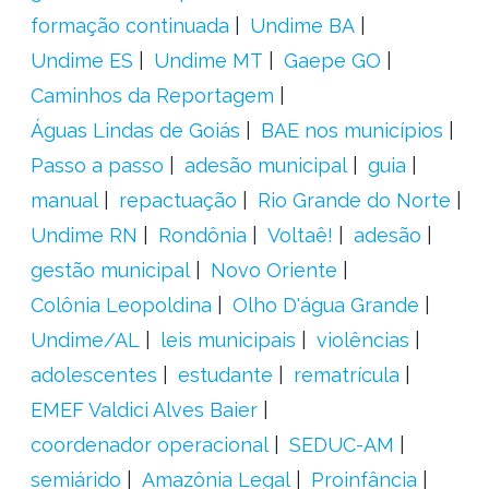
formação continuada
Undime BA
Undime ES
Undime MT
Gaepe GO
Caminhos da Reportagem
Águas Lindas de Goiás
BAE nos municípios
Passo a passo
adesão municipal
guia
manual
repactuação
Rio Grande do Norte
Undime RN
Rondônia
Voltaê!
adesão
gestão municipal
Novo Oriente
Colônia Leopoldina
Olho D'água Grande
Undime/AL
leis municipais
violências
adolescentes
estudante
rematrícula
EMEF Valdici Alves Baier
coordenador operacional
SEDUC-AM
semiárido
Amazônia Legal
Proinfância