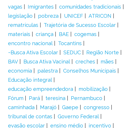
vagas
Imigrantes
comunidades tradicionais
legislação
pobreza
UNICEF
ATRICON
rematrículas
Trajetória de Sucesso Escolar
materiais
criança
BAE
cogemas
encontro nacional
Tocantins
~Busca Ativa Escolar
SEDUC
Região Norte
BAV
Busca Ativa Vacinal
creches
mães
economia
palestra
Conselhos Municipais
Educação integral
educação empreendedora
mobilização
Fórum
Pará
teresina
Pernambuco
caminhada
Marajó
Gaepe
congresso
tribunal de contas
Governo Federal
evasão escolar
ensino médio
incentivo