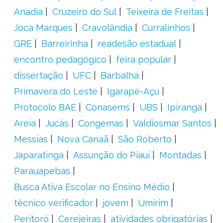
Anadia
Cruzeiro do Sul
Teixeira de Freitas
Joca Marques
Cravolândia
Curralinhos
GRE
Barreirinha
readesão estadual
encontro pedagógico
feira popular
dissertação
UFC
Barbalha
Primavera do Leste
Igarapé-Açu
Protocolo BAE
Conasems
UBS
Ipiranga
Areia
Jucás
Congemas
Valdiosmar Santos
Messias
Nova Canaã
São Roberto
Japaratinga
Assunção do Piauí
Montadas
Parauapebas
Busca Ativa Escolar no Ensino Médio
técnico verificador
jovem
Umirim
Peritoró
Cerejeiras
atividades obrigatórias