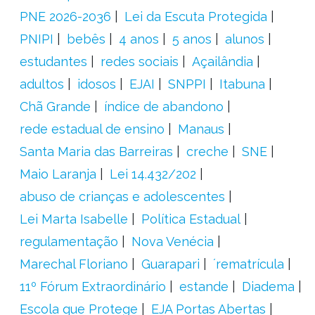
PNE 2026-2036
Lei da Escuta Protegida
PNIPI
bebês
4 anos
5 anos
alunos
estudantes
redes sociais
Açailândia
adultos
idosos
EJAI
SNPPI
Itabuna
Chã Grande
índice de abandono
rede estadual de ensino
Manaus
Santa Maria das Barreiras
creche
SNE
Maio Laranja
Lei 14.432/202
abuso de crianças e adolescentes
Lei Marta Isabelle
Política Estadual
regulamentação
Nova Venécia
Marechal Floriano
Guarapari
´rematrícula
11º Fórum Extraordinário
estande
Diadema
Escola que Protege
EJA Portas Abertas