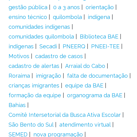
gestão pública
0 a 3 anos
orientação
ensino técnico
quilombola
indígena
comunidades indígenas
comunidades quilombola
Biblioteca BAE
indígenas
Secadi
PNEERQ
PNEEI-TEE
Motivos
cadastro de casos
cadastro de alertas
Arraial do Cabo
Roraima
imigração
falta de documentação
crianças imigrantes
equipe da BAE
formação da equipe
organograma da BAE
Bahias
Comitê Intersetorial da Busca Ativa Escolar
São Bento do Sul
atendimento virtual
SEMED
nova programação