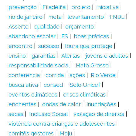
prevenção
Filadélfia
projeto
iniciativa
rio de janeiro
meta
levantamento
FNDE
Asserte
qualidade
orçamento
abandono escolar
ES
boas práticas
encontro
sucesso
Ibura que protege
ensino
garantias
Alertas
jovens e adultos
responsabilidade social
Mato Grosso
conferência
corrida
ações
Rio Verde
busca ativa
consed
´Selo Unicef
eventos climáticos
crises climáticas
enchentes
ondas de calor
inundações
secas
Inclusão Social
violação de direitos
violência contra crianças e adolescentes
comitês gestores
Moju